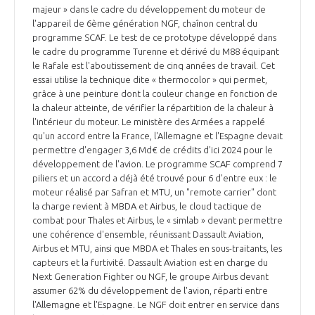
majeur » dans le cadre du développement du moteur de
l'appareil de 6ème génération NGF, chaînon central du
programme SCAF. Le test de ce prototype développé dans
le cadre du programme Turenne et dérivé du M88 équipant
le Rafale est l'aboutissement de cinq années de travail. Cet
essai utilise la technique dite « thermocolor » qui permet,
grâce à une peinture dont la couleur change en fonction de
la chaleur atteinte, de vérifier la répartition de la chaleur à
l'intérieur du moteur. Le ministère des Armées a rappelé
qu'un accord entre la France, l'Allemagne et l'Espagne devait
permettre d'engager 3,6 Md€ de crédits d'ici 2024 pour le
développement de l'avion. Le programme SCAF comprend 7
piliers et un accord a déjà été trouvé pour 6 d'entre eux : le
moteur réalisé par Safran et MTU, un "remote carrier" dont
la charge revient à MBDA et Airbus, le cloud tactique de
combat pour Thales et Airbus, le « simlab » devant permettre
une cohérence d'ensemble, réunissant Dassault Aviation,
Airbus et MTU, ainsi que MBDA et Thales en sous-traitants, les
capteurs et la furtivité. Dassault Aviation est en charge du
Next Generation Fighter ou NGF, le groupe Airbus devant
assumer 62% du développement de l'avion, réparti entre
l'Allemagne et l'Espagne. Le NGF doit entrer en service dans