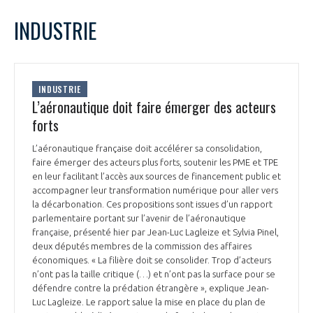
LE GIFAS
NON
OUI
janvier
2022
Mois Précédent
Mois 
t
INDUSTRIE
Rejoignez une filière d’excellence et développez
L
M
M
J
V
S
D
 à
votre réseau au sein d’un écosystème intégré et
1
2
PRÉSENTATION
cohérent
3
4
5
6
7
8
9
INDUSTRIE
10
11
12
13
14
15
16
L’aéronautique doit faire émerger des acteurs
NOTRE VISION
ORGANISATION
17
18
19
20
21
22
23
forts
24
25
26
27
28
29
30
NOS MISSIONS
L’aéronautique française doit accélérer sa consolidation,
31
LE CONSEIL DU GIFAS
FONCTIONNEMENT
faire émerger des acteurs plus forts, soutenir les PME et TPE
en leur facilitant l’accès aux sources de financement public et
NOTRE HISTOIRE
accompagner leur transformation numérique pour aller vers
L’ÉQUIPE DU GIFAS
GEADS
la décarbonation. Ces propositions sont issues d’un rapport
ACCOMPAGNEMENT DE NOS ADHÉRENTS
parlementaire portant sur l’avenir de l’aéronautique
française, présenté hier par Jean-Luc Lagleize et Sylvia Pinel,
NOS RÉSEAUX À L'INTERNATIONAL
COMITÉ AERO PME
deux députés membres de la commission des affaires
LES PROGRAMMES DU GIFAS
LA MÉDIATION
économiques. « La filière doit se consolider. Trop d’acteurs
n’ont pas la taille critique (…) et n’ont pas la surface pour se
Découvrez les avantages d'adhérer au GIFAS.
STARTAIR
UN ÉCOSYSTÈME INTÉGRÉ ET COHÉRENT
défendre contre la prédation étrangère », explique Jean-
LA MÉDIATION DANS LA FILIÈRE AÉRONAUTIQUE ET SPATIALE
Rencontres, salons, données sectorielles,
LE SALON DU BOURGET
Luc Lagleize. Le rapport salue la mise en place du plan de