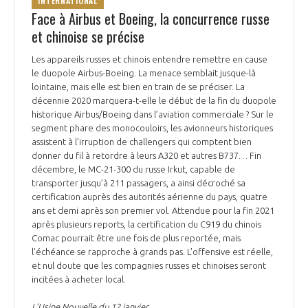
INTERNATIONAL
Face à Airbus et Boeing, la concurrence russe
et chinoise se précise
Les appareils russes et chinois entendre remettre en cause
le duopole Airbus-Boeing. La menace semblait jusque-là
lointaine, mais elle est bien en train de se préciser. La
décennie 2020 marquera-t-elle le début de la fin du duopole
historique Airbus/Boeing dans l’aviation commerciale ? Sur le
segment phare des monocouloirs, les avionneurs historiques
assistent à l’irruption de challengers qui comptent bien
donner du fil à retordre à leurs A320 et autres B737… Fin
décembre, le MC-21-300 du russe Irkut, capable de
transporter jusqu’à 211 passagers, a ainsi décroché sa
certification auprès des autorités aérienne du pays, quatre
ans et demi après son premier vol. Attendue pour la fin 2021
après plusieurs reports, la certification du C919 du chinois
Comac pourrait être une fois de plus reportée, mais
l’échéance se rapproche à grands pas. L’offensive est réelle,
et nul doute que les compagnies russes et chinoises seront
incitées à acheter local.
L’Usine Nouvelle du 12 janvier