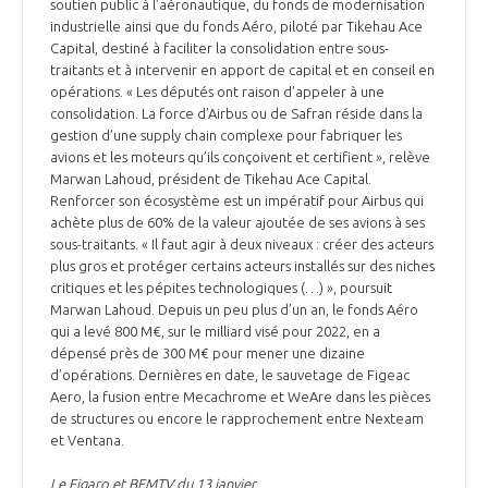
programmes ...
soutien public à l’aéronautique, du fonds de modernisation
COMMISSIONS ET COMITÉS
POURQUOI DEVENIR MEMBRE ?
industrielle ainsi que du fonds Aéro, piloté par Tikehau Ace
L'OBSERVATOIRE
LE MÉDIATEUR DE LA FILIÈRE AÉRONAUTIQUE ET SPATIALE
Capital, destiné à faciliter la consolidation entre sous-
DEMANDE D’ADHÉSION
traitants et à intervenir en apport de capital et en conseil en
opérations. « Les députés ont raison d’appeler à une
MÉDIATION ET CHARTE D’ENGAGEMENT SUR LES RELATIONS ENTRE
consolidation. La force d’Airbus ou de Safran réside dans la
CLIENTS ET FOURNISSEURS
CHIFFRES CLÉS
gestion d’une supply chain complexe pour fabriquer les
avions et les moteurs qu’ils conçoivent et certifient », relève
LA MÉDIATION AU-DELÀ DE LA FILIÈRE AÉRONAUTIQUE ET SPATIALE
Marwan Lahoud, président de Tikehau Ace Capital.
Renforcer son écosystème est un impératif pour Airbus qui
LES ENJEUX
achète plus de 60% de la valeur ajoutée de ses avions à ses
PRENDRE CONTACT AVEC LE MÉDIATEUR DE LA FILIÈRE
sous-traitants. « Il faut agir à deux niveaux : créer des acteurs
plus gros et protéger certains acteurs installés sur des niches
COMPÉTITIVITÉ
LES PUBLICATIONS
critiques et les pépites technologiques (…) », poursuit
Marwan Lahoud. Depuis un peu plus d’un an, le fonds Aéro
EMPLOI & FORMATION
qui a levé 800 M€, sur le milliard visé pour 2022, en a
DOCUMENTS & BROCHURES
dépensé près de 300 M€ pour mener une dizaine
d’opérations. Dernières en date, le sauvetage de Figeac
ENVIRONNEMENT
Aero, la fusion entre Mecachrome et WeAre dans les pièces
RAPPORTS D'ACTIVITÉS
de structures ou encore le rapprochement entre Nexteam
et Ventana.
INNOVATION
Le Figaro et BFMTV du 13 janvier