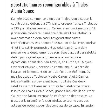
géostationnaires reconfigurables à Thales
Alenia Space
L'année 2022 commence bien pour Thales Alenia Space, la
coentreprise détenue à 67% par le groupe français Thales et
à 33% par l'italien Leonardo. Celle-ci a annoncé mercredi 12
janvier que l'opérateur américain de satellites Intelsat lui
avait commandé deux satellites géostationnaires
reconfigurables. Positionnés à 36 000 km de la Terre, Intelsat
41 et Intelsat 44 permettront au géant américain de «
poursuivre le déploiement de son réseau global par satellite
défini par logiciel, qui augmentera la connectivité
dynamique à haut débit en Afrique, en Europe, au Moyen-
Orient et en Asie », précise un communiqué. La date de
livraison et le montant du contrat n'ont pas été indiqués,
mais les sites de Toulouse (Haute-Garonne) et à Cannes
(Alpes-Maritimes) devraient être mobilisés. Ces deux
satellites seront basés sur la nouvelle plateforme Space
Inspire de Thales Alenia Space, grâce à laquelle ils pourront
s'ajuster de façon instantanée en fonction des besoins. Ce
n'est pas la première fois qu'Intelsat se tourne vers des
acteurs européens pour des contrats de ce type. En janvier