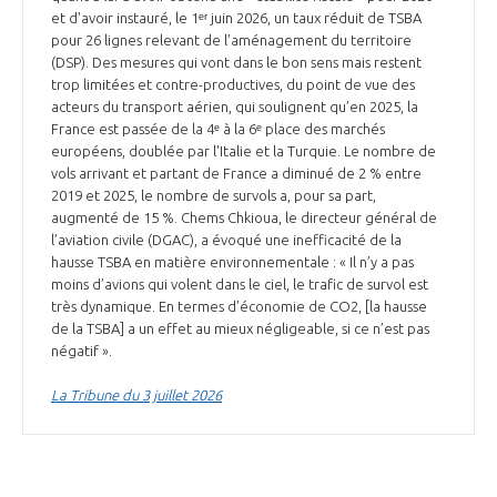
programmes ...
COMMISSIONS ET COMITÉS
et d'avoir instauré, le 1ᵉʳ juin 2026, un taux réduit de TSBA
POURQUOI DEVENIR MEMBRE ?
L'OBSERVATOIRE
LE MÉDIATEUR DE LA FILIÈRE AÉRONAUTIQUE ET SPATIALE
pour 26 lignes relevant de l’aménagement du territoire
(DSP). Des mesures qui vont dans le bon sens mais restent
DEMANDE D’ADHÉSION
trop limitées et contre-productives, du point de vue des
MÉDIATION ET CHARTE D’ENGAGEMENT SUR LES RELATIONS ENTRE
acteurs du transport aérien, qui soulignent qu’en 2025, la
CLIENTS ET FOURNISSEURS
France est passée de la 4ᵉ à la 6ᵉ place des marchés
CHIFFRES CLÉS
européens, doublée par l'Italie et la Turquie. Le nombre de
vols arrivant et partant de France a diminué de 2 % entre
LA MÉDIATION AU-DELÀ DE LA FILIÈRE AÉRONAUTIQUE ET SPATIALE
2019 et 2025, le nombre de survols a, pour sa part,
LES ENJEUX
augmenté de 15 %. Chems Chkioua, le directeur général de
l’aviation civile (DGAC), a évoqué une inefficacité de la
PRENDRE CONTACT AVEC LE MÉDIATEUR DE LA FILIÈRE
hausse TSBA en matière environnementale : « Il n’y a pas
COMPÉTITIVITÉ
LES PUBLICATIONS
moins d’avions qui volent dans le ciel, le trafic de survol est
très dynamique. En termes d’économie de CO2, [la hausse
de la TSBA] a un effet au mieux négligeable, si ce n’est pas
EMPLOI & FORMATION
DOCUMENTS & BROCHURES
négatif ».
La Tribune du 3 juillet 2026
ENVIRONNEMENT
RAPPORTS D'ACTIVITÉS
INNOVATION