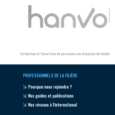
Aer
Formation et l'insertion de personnes en situation de handicap
PROFESSIONNELS DE LA FILIÈRE
Pourquoi nous rejoindre ?
Nos guides et publications
Nos réseaux à l'international