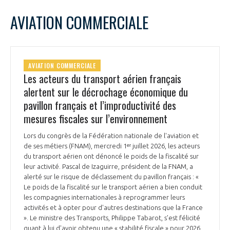
LE GIFAS
NON
OUI
juillet
2026
Mois Précédent
Mois 
t
AVIATION COMMERCIALE
Rejoignez une filière d’excellence et développez
L
M
M
J
V
S
D
 à
votre réseau au sein d’un écosystème intégré et
1
2
3
4
5
PRÉSENTATION
cohérent
6
7
8
9
10
11
12
AVIATION COMMERCIALE
13
14
15
16
17
18
19
Les acteurs du transport aérien français
NOTRE VISION
ORGANISATION
20
21
22
23
24
25
26
alertent sur le décrochage économique du
27
28
29
30
31
pavillon français et l’improductivité des
NOS MISSIONS
LE CONSEIL DU GIFAS
mesures fiscales sur l’environnement
FONCTIONNEMENT
Lors du congrès de la Fédération nationale de l'aviation et
NOTRE HISTOIRE
L’ÉQUIPE DU GIFAS
de ses métiers (FNAM), mercredi 1ᵉʳ juillet 2026, les acteurs
GEADS
ACCOMPAGNEMENT DE NOS ADHÉRENTS
du transport aérien ont dénoncé le poids de la fiscalité sur
leur activité. Pascal de Izaguirre, président de la FNAM, a
NOS RÉSEAUX À L'INTERNATIONAL
alerté sur le risque de déclassement du pavillon français : «
COMITÉ AERO PME
LES PROGRAMMES DU GIFAS
LA MÉDIATION
Le poids de la fiscalité sur le transport aérien a bien conduit
les compagnies internationales à reprogrammer leurs
Découvrez les avantages d'adhérer au GIFAS.
STARTAIR
activités et à opter pour d'autres destinations que la France
UN ÉCOSYSTÈME INTÉGRÉ ET COHÉRENT
LA MÉDIATION DANS LA FILIÈRE AÉRONAUTIQUE ET SPATIALE
Rencontres, salons, données sectorielles,
». Le ministre des Transports, Philippe Tabarot, s’est félicité
LE SALON DU BOURGET
quant à lui d'avoir obtenu une « stabilité fiscale » pour 2026