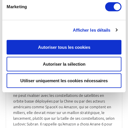
Marketing
Aeromorning et Fortuneo du 3 juillet 2026
Afficher les détails
ESPACE
Opinion : comment l’Europe peut jouer un rôle
Autoriser tous les cookies
stratégique grâce à ArianeGroup dans la
course mondiale à l’orbite basse
Autoriser la sélection
Dans une tribune publiée par les Echos, Ludovic Subran,
Directeur des investissements du groupe Allianz, rappelle
que le marché des services LEO, estimé à 16 Md$ en 2025,
Utiliser uniquement les cookies nécessaires
pourrait atteindre 120 Md$ en 2030, dans une économie
spatiale appelée à dépasser 1.800 Md$ en 2035. Si l’Europe
ne peut rivaliser avec les constellations de satellites en
orbite basse déployées par la Chine ou par des acteurs
américains comme SpaceX ou Amazon, qui se comptent en
milliers, elle devrait miser sur un maillon stratégique, le
lancement, plutôt que sur la taille de ses constellations, selon
Ludovic Subran. Il rappelle qu’Amazon a choisi Ariane 6 pour