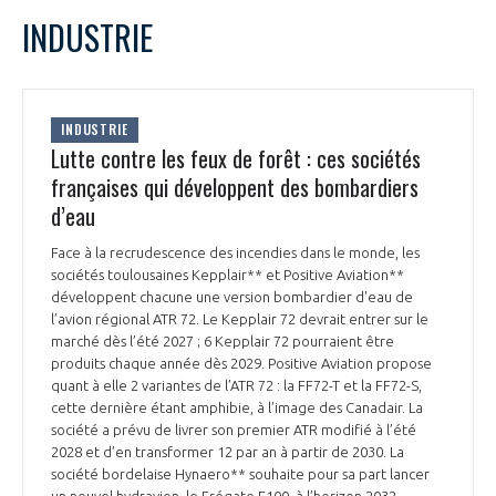
INDUSTRIE
INTERNATIONALISATION
INDUSTRIE
Lutte contre les feux de forêt : ces sociétés
françaises qui développent des bombardiers
d’eau
Face à la recrudescence des incendies dans le monde, les
sociétés toulousaines Kepplair** et Positive Aviation**
développent chacune une version bombardier d'eau de
l’avion régional ATR 72. Le Kepplair 72 devrait entrer sur le
marché dès l’été 2027 ; 6 Kepplair 72 pourraient être
produits chaque année dès 2029. Positive Aviation propose
quant à elle 2 variantes de l’ATR 72 : la FF72-T et la FF72-S,
cette dernière étant amphibie, à l’image des Canadair. La
société a prévu de livrer son premier ATR modifié à l’été
2028 et d’en transformer 12 par an à partir de 2030. La
société bordelaise Hynaero** souhaite pour sa part lancer
un nouvel hydravion, le Frégate F100, à l’horizon 2032.