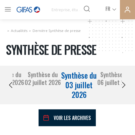
Ferme
Ferme
FR
VOUS ÊTES ADHÉRENTS
la
la
modal
modal
memb
memb
Actualités
Dernière Synthèse de presse
ACTUALITÉS
SYNTHÈSE DE PRESSE
À LA UNE
Synthèse du
thèse du
Synthèse du
Synthèse du
DEMANDE D’ADHÉSION
01 juillet 2026
02 juillet 2026
06 juillet 2026
SYNTHÈSE DE PRESSE
03 juillet
2026
CONNEXION
AGENDA
Avez-vous un statut de droit français ?
VOIR LES ARCHIVES
PAS ENCORE ADHÉRENT ?
COMMUNIQUÉS DE PRESSE
VOUS ÊTES UN PROFESSIONNEL DE LA FILIÈRE ?