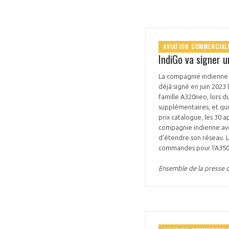
AVIATION COMMERCIAL
IndiGo va signer
La compagnie indienne 
VOUS ÊTES
déjà signé en juin 2023 
famille A320neo, lors d
ADHÉRENTS
supplémentaires, et qui 
prix catalogue, les 30 a
compagnie indienne avec
Développez votre activité à l’étra
d'étendre son réseau. L
pérennité de votre entreprise à
commandes pour l'A350 
Ensemble de la presse d