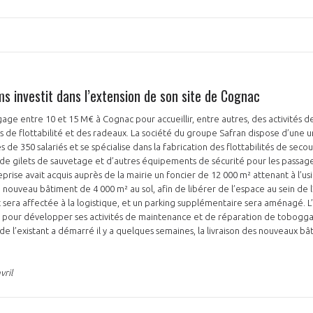
s investit dans l’extension de son site de Cognac
ge entre 10 et 15 M€ à Cognac pour accueillir, entre autres, des activités 
 de flottabilité et des radeaux. La société du groupe Safran dispose d’une un
 de 350 salariés et se spécialise dans la fabrication des flottabilités de seco
e gilets de sauvetage et d’autres équipements de sécurité pour les passage
prise avait acquis auprès de la mairie un foncier de 12 000 m² attenant à l’u
nouveau bâtiment de 4 000 m² au sol, afin de libérer de l’espace au sein de l’
t sera affectée à la logistique, et un parking supplémentaire sera aménagé. L’
e pour développer ses activités de maintenance et de réparation de tobogga
de l’existant a démarré il y a quelques semaines, la livraison des nouveaux b
vril