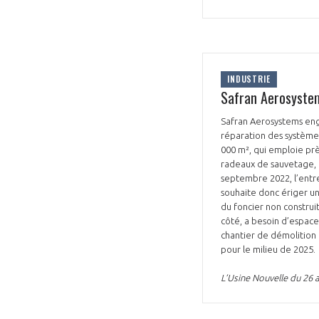
INDUSTRIE
Safran Aerosystem
Safran Aerosystems enga
réparation des systèmes
000 m², qui emploie près
radeaux de sauvetage, d
septembre 2022, l’entre
souhaite donc ériger un 
du foncier non construi
côté, a besoin d’espac
chantier de démolition 
pour le milieu de 2025.
L’Usine Nouvelle du 26 a