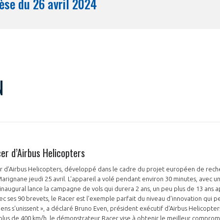
Synthèse du 26 avril 2024
Mois
N
cer d’Airbus Helicopters
 d'Airbus Helicopters, développé dans le cadre du projet européen de reche
Marignane jeudi 25 avril. L'appareil a volé pendant environ 30 minutes, avec 
naugural lance la campagne de vols qui durera 2 ans, un peu plus de 13 ans ap
c ses 90 brevets, le Racer est l'exemple parfait du niveau d'innovation qui p
ns s'unissent », a déclaré Bruno Even, président exécutif d'Airbus Helicopte
 plus de 400 km/h, le démonstrateur Racer vise à obtenir le meilleur compromi