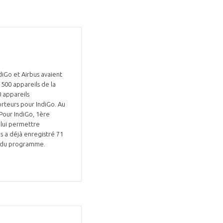
Fermer
iGo et Airbus avaient
la
ÉRENT ?
 500 appareils de la
modale
Fermer
 appareils
membre
la
EL DE LA FILIÈRE ?
orteurs pour IndiGo. Au
modale
 Pour IndiGo, 1ère
membre
 lui permettre
ce et développez votre
Apportez votre savoir-faire à la
s a déjà enregistré 71
 intégré et cohérent
défense de vos
nt du programme.