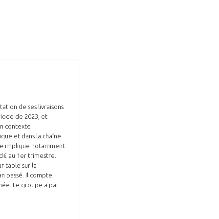
tion de ses livraisons
riode de 2023, et
un contexte
ique et dans la chaîne
nce implique notamment
Md€ au 1er trimestre.
 table sur la
an passé. Il compte
née. Le groupe a par