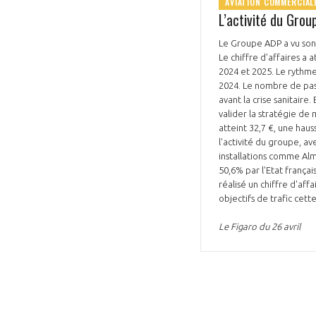
AVIATION COMMERCIAL
L’activité du Gro
CONNEXION
Le Groupe ADP a vu son a
Le chiffre d'affaires a 
2024 et 2025. Le rythme
2024. Le nombre de passagers y a crû de 4,4% pour atteindre 22 millions, soit 92,6% des volumes du 1er trimestre 2019,
avant la crise sanitair
valider la stratégie de
atteint 32,7 €, une hau
l'activité du groupe, a
installations comme Alm
50,6% par l'Etat frança
réalisé un chiffre d'af
objectifs de trafic cet
Le Figaro du 26 avril