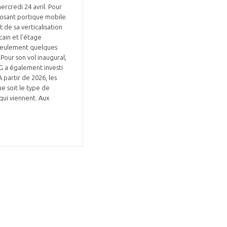
ercredi 24 avril. Pour
mposant portique mobile.
de sa verticalisation
cain et l’étage
e seulement quelques
Pour son vol inaugural,
SG a également investi
 partir de 2026, les
ue soit le type de
 qui viennent. Aux