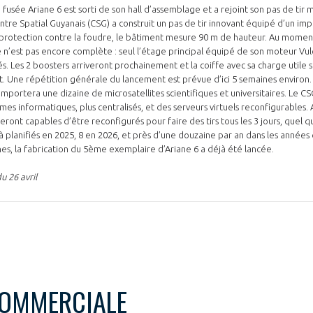
fusée Ariane 6 est sorti de son hall d’assemblage et a rejoint son pas de tir m
Centre Spatial Guyanais (CSG) a construit un pas de tir innovant équipé d’un i
protection contre la foudre, le bâtiment mesure 90 m de hauteur. Au moment 
sée n’est pas encore complète : seul l’étage principal équipé de son moteur Vul
s. Les 2 boosters arriveront prochainement et la coiffe avec sa charge util
t. Une répétition générale du lancement est prévue d’ici 5 semaines environ. 
emportera une dizaine de microsatellites scientifiques et universitaires. Le C
s informatiques, plus centralisés, et des serveurs virtuels reconfigurables. A
ont capables d’être reconfigurés pour faire des tirs tous les 3 jours, quel q
jà planifiés en 2025, 8 en 2026, et près d’une douzaine par an dans les années
nes, la fabrication du 5ème exemplaire d’Ariane 6 a déjà été lancée.
u 26 avril
COMMERCIALE