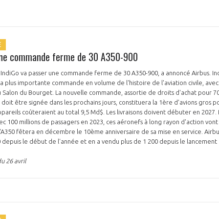
E
 une commande ferme de 30 A350-900
IndiGo va passer une commande ferme de 30 A350-900, a annoncé Airbus. Ind
PAS ENCORE ADH
la plus importante commande en volume de l'histoire de l'aviation civile, avec
u Salon du Bourget. La nouvelle commande, assortie de droits d'achat pour 70
VOUS ÊTES UN PROFESSIONN
doit être signée dans les prochains jours, constituera la 1ère d'avions gros p
ppareils coûteraient au total 9,5 Md$. Les livraisons doivent débuter en 2027.
 100 millions de passagers en 2023, ces aéronefs à long rayon d'action vont
nger et assurez la
Rejoignez une filière d’excellen
'A350 fêtera en décembre le 10ème anniversaire de sa mise en service. Airbu
 l’international
réseau au sein d’un écosystème
depuis le début de l'année et en a vendu plus de 1 200 depuis le lanceme
DEMANDE D’ADHÉSION
u 26 avril
Avez-vous un statut de droit français ?