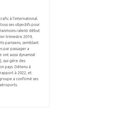
afic à l'international.
 tous ses objectifs pour
néanmoins ralenti début
ts parisiens, semblant
es par passager a
GIFAS. Rencontres, salons,
ce ont aussi dynamisé
), qui gère des
rogrammes ...
son pays. Détenu à
rapport à 2022, et
ÉSION
 groupe a confirmé ses
 aéroports.