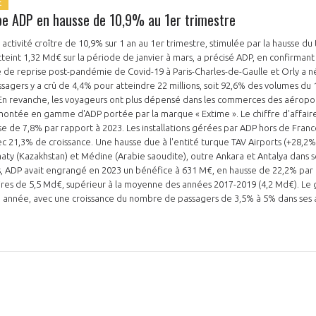
E
upe ADP en hausse de 10,9% au 1er trimestre
ctivité croître de 10,9% sur 1 an au 1er trimestre, stimulée par la hausse du tr
atteint 1,32 Md€ sur la période de janvier à mars, a précisé ADP, en confirmant
NON
OUI
 de reprise post-pandémie de Covid-19 à Paris-Charles-de-Gaulle et Orly a 
e. En revanche, les voyageurs ont plus dépensé dans les commerces des aéropor
 montée en gamme d'ADP portée par la marque « Extime ». Le chiffre d'affair
Découvrez les avantages d'adhérer au 
sse de 7,8% par rapport à 2023. Les installations gérées par ADP hors de Fran
vec 21,3% de croissance. Une hausse due à l'entité turque TAV Airports (+28,2%
données sectorielles, p
aty (Kazakhstan) et Médine (Arabie saoudite), outre Ankara et Antalya dans 
is, ADP avait engrangé en 2023 un bénéfice à 631 M€, en hausse de 22,2% par 
DEMANDE D’ADH
faires de 5,5 Md€, supérieur à la moyenne des années 2017-2019 (4,2 Md€). Le
te année, avec une croissance du nombre de passagers de 3,5% à 5% dans ses