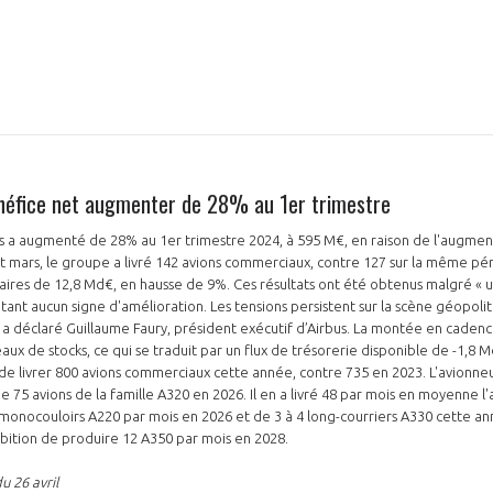
énéfice net augmenter de 28% au 1er trimestre
s a augmenté de 28% au 1er trimestre 2024, à 595 M€, en raison de l'augmenta
 et mars, le groupe a livré 142 avions commerciaux, contre 127 sur la même pé
aires de 12,8 Md€, en hausse de 9%. Ces résultats ont été obtenus malgré « 
ant aucun signe d'amélioration. Les tensions persistent sur la scène géopolit
 a déclaré Guillaume Faury, président exécutif d’Airbus. La montée en cade
ux de stocks, ce qui se traduit par un flux de trésorerie disponible de -1,8 
 de livrer 800 avions commerciaux cette année, contre 735 en 2023. L'avionneur
 75 avions de la famille A320 en 2026. Il en a livré 48 par mois en moyenne l'
monocouloirs A220 par mois en 2026 et de 3 à 4 long-courriers A330 cette an
mbition de produire 12 A350 par mois en 2028.
u 26 avril