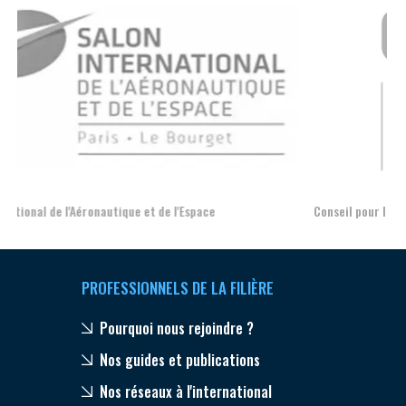
Salon International de l'Aéronautique et de l'Espace
Con
PROFESSIONNELS DE LA FILIÈRE
Pourquoi nous rejoindre ?
Nos guides et publications
Nos réseaux à l'international