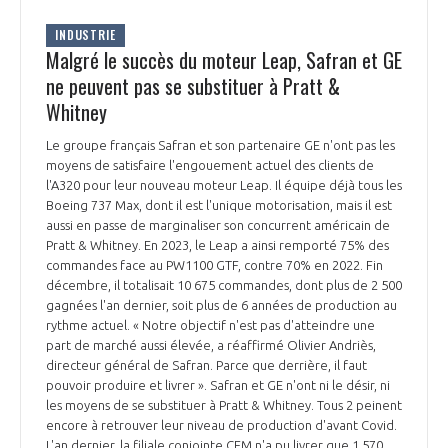
INDUSTRIE
Malgré le succès du moteur Leap, Safran et GE
ne peuvent pas se substituer à Pratt &
Whitney
Le groupe français Safran et son partenaire GE n'ont pas les
moyens de satisfaire l'engouement actuel des clients de
l'A320 pour leur nouveau moteur Leap. Il équipe déjà tous les
Boeing 737 Max, dont il est l'unique motorisation, mais il est
aussi en passe de marginaliser son concurrent américain de
Pratt & Whitney. En 2023, le Leap a ainsi remporté 75% des
commandes face au PW1100 GTF, contre 70% en 2022. Fin
décembre, il totalisait 10 675 commandes, dont plus de 2 500
gagnées l'an dernier, soit plus de 6 années de production au
rythme actuel. « Notre objectif n'est pas d'atteindre une
part de marché aussi élevée, a réaffirmé Olivier Andriès,
directeur général de Safran. Parce que derrière, il faut
pouvoir produire et livrer ». Safran et GE n'ont ni le désir, ni
les moyens de se substituer à Pratt & Whitney. Tous 2 peinent
encore à retrouver leur niveau de production d'avant Covid.
L'an dernier, la filiale conjointe CFM n'a pu livrer que 1 570