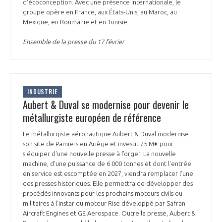
programmes ...
d'écoconception. Avec une présence internationale, le
COMMISSIONS ET COMITÉS
POURQUOI DEVENIR MEMBRE ?
groupe opère en France, aux États-Unis, au Maroc, au
L'OBSERVATOIRE
LE MÉDIATEUR DE LA FILIÈRE AÉRONAUTIQUE ET SPATIALE
Mexique, en Roumanie et en Tunisie.
DEMANDE D’ADHÉSION
Ensemble de la presse du 17 février
MÉDIATION ET CHARTE D’ENGAGEMENT SUR LES RELATIONS ENTRE
CLIENTS ET FOURNISSEURS
CHIFFRES CLÉS
LA MÉDIATION AU-DELÀ DE LA FILIÈRE AÉRONAUTIQUE ET SPATIALE
INDUSTRIE
LES ENJEUX
Aubert & Duval se modernise pour devenir le
PRENDRE CONTACT AVEC LE MÉDIATEUR DE LA FILIÈRE
métallurgiste européen de référence
COMPÉTITIVITÉ
LES PUBLICATIONS
Le métallurgiste aéronautique Aubert & Duval modernise
son site de Pamiers en Ariège et investit 75 M€ pour
EMPLOI & FORMATION
s'équiper d'une nouvelle presse à forger. La nouvelle
DOCUMENTS & BROCHURES
machine, d'une puissance de 6 000 tonnes et dont l'entrée
en service est escomptée en 2027, viendra remplacer l'une
ENVIRONNEMENT
RAPPORTS D'ACTIVITÉS
des presses historiques. Elle permettra de développer des
procédés innovants pour les prochains moteurs civils ou
militaires à l'instar du moteur Rise développé par Safran
INNOVATION
Aircraft Engines et GE Aerospace. Outre la presse, Aubert &