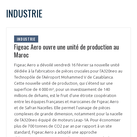
LE GIFAS
NON
OUI
février
2024
Mois Précédent
Mois 
t
INDUSTRIE
Rejoignez une filière d’excellence et développez
L
M
M
J
V
S
D
 à
votre réseau au sein d’un écosystème intégré et
1
2
3
4
PRÉSENTATION
cohérent
5
6
7
8
9
10
11
INDUSTRIE
12
13
14
15
16
17
18
Figeac Aero ouvre une unité de production au
NOTRE VISION
ORGANISATION
19
20
21
22
23
24
25
Maroc
26
27
28
29
NOS MISSIONS
Figeac Aero a dévoilé vendredi 16 février sa nouvelle unité
LE CONSEIL DU GIFAS
FONCTIONNEMENT
dédiée à la fabrication de pièces cruciales pour l'A320neo au
Technopôle de l’Aéroport Mohammed V de Casablanca.
NOTRE HISTOIRE
Cette nouvelle unité de production, qui s’étend sur une
L’ÉQUIPE DU GIFAS
GEADS
superficie de 4 000 m², pour un investissement de 140
ACCOMPAGNEMENT DE NOS ADHÉRENTS
millions de dirhams, est le fruit d’une étroite coopération
entre les équipes françaises et marocaines de Figeac Aero
NOS RÉSEAUX À L'INTERNATIONAL
COMITÉ AERO PME
et de Safran Nacelles. Elle permet l’usinage de pièces
LES PROGRAMMES DU GIFAS
LA MÉDIATION
complexes de grande dimension, notamment pour la nacelle
de l’A320neo équipé de moteurs Leap-1A. Pour économiser
Découvrez les avantages d'adhérer au GIFAS.
STARTAIR
UN ÉCOSYSTÈME INTÉGRÉ ET COHÉRENT
plus de 700 tonnes de CO2 par an par rapport à un site
LA MÉDIATION DANS LA FILIÈRE AÉRONAUTIQUE ET SPATIALE
Rencontres, salons, données sectorielles,
LE SALON DU BOURGET
standard, Figeac Aero a adopté une approche