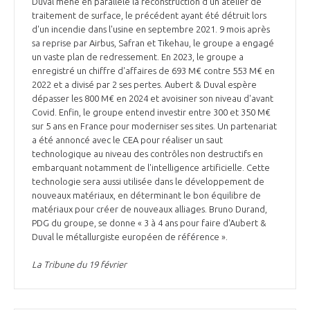
Duval mène en parallèle la reconstruction d'un atelier de
INTERNATIONALISATION
traitement de surface, le précédent ayant été détruit lors
d'un incendie dans l'usine en septembre 2021. 9 mois après
sa reprise par Airbus, Safran et Tikehau, le groupe a engagé
un vaste plan de redressement. En 2023, le groupe a
enregistré un chiffre d'affaires de 693 M€ contre 553 M€ en
2022 et a divisé par 2 ses pertes. Aubert & Duval espère
dépasser les 800 M€ en 2024 et avoisiner son niveau d'avant
Covid. Enfin, le groupe entend investir entre 300 et 350 M€
sur 5 ans en France pour moderniser ses sites. Un partenariat
a été annoncé avec le CEA pour réaliser un saut
technologique au niveau des contrôles non destructifs en
embarquant notamment de l'intelligence artificielle. Cette
technologie sera aussi utilisée dans le développement de
nouveaux matériaux, en déterminant le bon équilibre de
matériaux pour créer de nouveaux alliages. Bruno Durand,
PDG du groupe, se donne « 3 à 4 ans pour faire d'Aubert &
Duval le métallurgiste européen de référence ».
La Tribune du 19 février