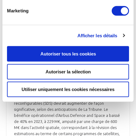
connectivité spatiale augmente et répond à une forte
Marketing
demande », assure Eva Berneke. La constellation OneWeb,
qui a achevé son déploiement avec plus de 630 satellites, n’a
pas encore montré tout son potentiel. « La couverture
mondiale atteindra 90% mi-2024 », révèle-t-elle finalement.
Afficher les détails
Le Figaro du 19 février
Autoriser tous les cookies
Autoriser la sélection
ESPACE
Airbus et Thales devront réviser le prix des
satellites de nouvelle génération
Utiliser uniquement les cookies nécessaires
La base de coûts des satellites de nouvelle génération
reconfigurables (SDS) devrait augmenter de façon
significative, selon des anticipations de La Tribune. Le
bénéfice opérationnel d'Airbus Defence and Space a baissé
de 40% en 2023, à 229 M€, amputé par une charge de 600
M€ dans l'activité spatiale, correspondant à la révision des
estimations au terme de certains programmes de satellites,