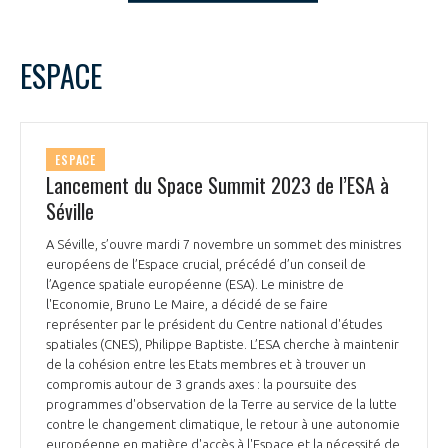
LE GIFAS
NON
OUI
t
Rejoignez une filière d’excellence et développez
novembre
2023
Mois Précédent
Mois 
ESPACE
 à
votre réseau au sein d’un écosystème intégré et
L
M
M
J
V
S
D
PRÉSENTATION
cohérent
1
2
3
4
5
6
7
8
9
10
11
12
NOTRE VISION
ESPACE
ORGANISATION
13
14
15
16
17
18
19
Lancement du Space Summit 2023 de l’ESA à
20
21
22
23
24
25
26
Séville
NOS MISSIONS
LE CONSEIL DU GIFAS
27
28
29
30
FONCTIONNEMENT
A Séville, s’ouvre mardi 7 novembre un sommet des ministres
européens de l’Espace crucial, précédé d’un conseil de
NOTRE HISTOIRE
L’ÉQUIPE DU GIFAS
l’Agence spatiale européenne (ESA). Le ministre de
GEADS
ACCOMPAGNEMENT DE NOS ADHÉRENTS
l'Economie, Bruno Le Maire, a décidé de se faire
représenter par le président du Centre national d'études
NOS RÉSEAUX À L'INTERNATIONAL
spatiales (CNES), Philippe Baptiste. L’ESA cherche à maintenir
COMITÉ AERO PME
LES PROGRAMMES DU GIFAS
LA MÉDIATION
de la cohésion entre les Etats membres et à trouver un
compromis autour de 3 grands axes : la poursuite des
Découvrez les avantages d'adhérer au GIFAS.
STARTAIR
programmes d'observation de la Terre au service de la lutte
UN ÉCOSYSTÈME INTÉGRÉ ET COHÉRENT
LA MÉDIATION DANS LA FILIÈRE AÉRONAUTIQUE ET SPATIALE
Rencontres, salons, données sectorielles,
contre le changement climatique, le retour à une autonomie
LE SALON DU BOURGET
européenne en matière d'accès à l'Espace et la nécessité de