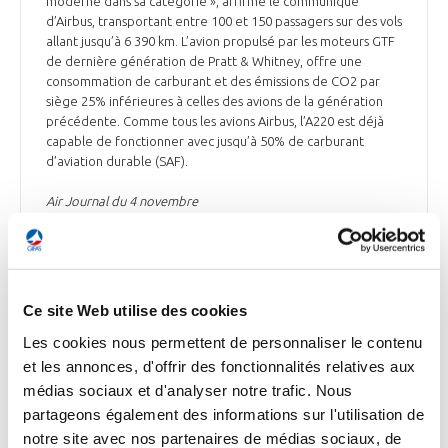
moderne dans sa catégorie », affirme le communiqué
d’Airbus, transportant entre 100 et 150 passagers sur des vols
allant jusqu’à 6 390 km. L’avion propulsé par les moteurs GTF
de dernière génération de Pratt & Whitney, offre une
consommation de carburant et des émissions de CO2 par
siège 25% inférieures à celles des avions de la génération
précédente. Comme tous les avions Airbus, l’A220 est déjà
capable de fonctionner avec jusqu’à 50% de carburant
d’aviation durable (SAF).
Air Journal du 4 novembre
AVIATION COMMERCIALE
Ce site Web utilise des cookies
Air France-KLM et GOL signent un accord et
Les cookies nous permettent de personnaliser le contenu
renforcent leur partenariat commercial
et les annonces, d'offrir des fonctionnalités relatives aux
Air France-KLM et GOL Linhas Aéreas Inteligentes ont signé
médias sociaux et d'analyser notre trafic. Nous
le 26 octobre un accord visant à prolonger et renforcer leur
partageons également des informations sur l'utilisation de
partenariat commercial pour les 10 prochaines années. Les 2
notre site avec nos partenaires de médias sociaux, de
parties consentent mutuellement à l’exclusivité sur les