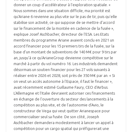
programmes ...
COMMISSIONS ET COMITÉS
donner un coup d'accélérateur à l'exploration spatiale. «
POURQUOI DEVENIR MEMBRE ?
L'OBSERVATOIRE
LE MÉDIATEUR DE LA FILIÈRE AÉRONAUTIQUE ET SPATIALE
Nous sommes dans une situation difficile, ma priorité est
qu'Ariane 6 revienne au plus vite sur le pas de tir, puis qu'elle
DEMANDE D’ADHÉSION
stabilise son activité, ce qui suppose de se mettre d'accord
MÉDIATION ET CHARTE D’ENGAGEMENT SUR LES RELATIONS ENTRE
sur le financement de la montée en cadence de la fusée »,
CLIENTS ET FOURNISSEURS
explique Josef Aschbacher, directeur de l'ESA. Les Etats
CHIFFRES CLÉS
membres du programme Ariane avaient conclu en 2021 un
accord financier pour les 15 premiers tirs de la fusée, sur la
LA MÉDIATION AU-DELÀ DE LA FILIÈRE AÉRONAUTIQUE ET SPATIALE
base d'un montant de subventions de 140 M€ pour 9 tirs par
LES ENJEUX
an, jusqu’à ce qu’ArianeGroup devienne compétitive sur le
marché à partir du vol numéro 16. Les industriels demandent
PRENDRE CONTACT AVEC LE MÉDIATEUR DE LA FILIÈRE
désormais un soutien financier pour les 27 vols suivants à
COMPÉTITIVITÉ
LES PUBLICATIONS
réaliser entre 2026 et 2028, soit près de 350 M€ par an. « Si
on veut un accès autonome à l'Espace, il faut le financer »,
avait récemment estimé Guillaume Faury, CEO d’Airbus.
EMPLOI & FORMATION
DOCUMENTS & BROCHURES
L’Allemagne et l’Italie devraient autoriser ces financements
en échange de l'ouverture du secteur des lancements à la
compétition au plus vite, et de l’autonomie d’Avio, le
ENVIRONNEMENT
RAPPORTS D'ACTIVITÉS
constructeur de Vega qui veut quitter Arianespace pour
commercialiser seul sa fusée. De son côté, Joseph
INNOVATION
Aschbacher demandera modestement à lancer un appel à
compétition pour un cargo spatial qui préfigurerait une