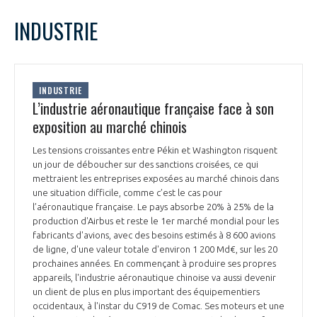
LE GIFAS
NON
OUI
janvier
2023
Mois Précédent
Mois 
t
INDUSTRIE
Rejoignez une filière d’excellence et développez
L
M
M
J
V
S
D
 à
votre réseau au sein d’un écosystème intégré et
1
PRÉSENTATION
cohérent
2
3
4
5
6
7
8
INDUSTRIE
9
10
11
12
13
14
15
L’industrie aéronautique française face à son
NOTRE VISION
ORGANISATION
16
17
18
19
20
21
22
exposition au marché chinois
23
24
25
26
27
28
29
NOS MISSIONS
Les tensions croissantes entre Pékin et Washington risquent
30
31
LE CONSEIL DU GIFAS
FONCTIONNEMENT
un jour de déboucher sur des sanctions croisées, ce qui
mettraient les entreprises exposées au marché chinois dans
NOTRE HISTOIRE
une situation difficile, comme c’est le cas pour
L’ÉQUIPE DU GIFAS
GEADS
l’aéronautique française. Le pays absorbe 20% à 25% de la
ACCOMPAGNEMENT DE NOS ADHÉRENTS
production d'Airbus et reste le 1er marché mondial pour les
fabricants d'avions, avec des besoins estimés à 8 600 avions
NOS RÉSEAUX À L'INTERNATIONAL
COMITÉ AERO PME
de ligne, d'une valeur totale d'environ 1 200 Md€, sur les 20
LES PROGRAMMES DU GIFAS
LA MÉDIATION
prochaines années. En commençant à produire ses propres
appareils, l'industrie aéronautique chinoise va aussi devenir
Découvrez les avantages d'adhérer au GIFAS.
STARTAIR
UN ÉCOSYSTÈME INTÉGRÉ ET COHÉRENT
un client de plus en plus important des équipementiers
LA MÉDIATION DANS LA FILIÈRE AÉRONAUTIQUE ET SPATIALE
Rencontres, salons, données sectorielles,
LE SALON DU BOURGET
occidentaux, à l'instar du C919 de Comac. Ses moteurs et une