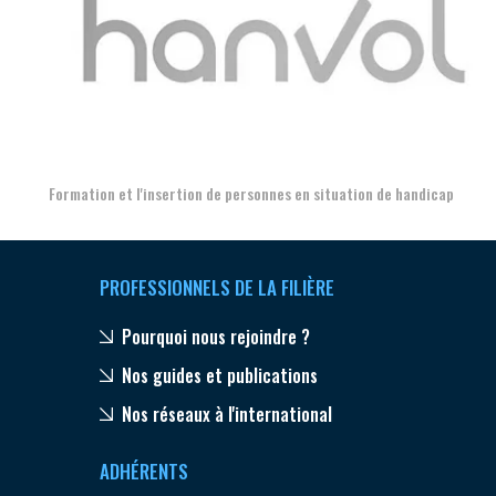
Aer
Formation et l'insertion de personnes en situation de handicap
PROFESSIONNELS DE LA FILIÈRE
Pourquoi nous rejoindre ?
Nos guides et publications
Nos réseaux à l'international
ADHÉRENTS