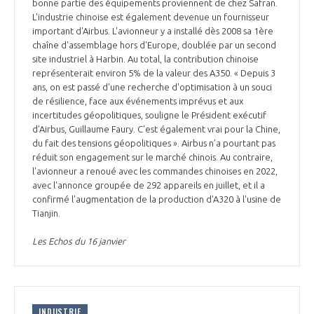
programmes ...
bonne partie des équipements proviennent de chez Safran.
COMMISSIONS ET COMITÉS
POURQUOI DEVENIR MEMBRE ?
L’industrie chinoise est également devenue un fournisseur
L'OBSERVATOIRE
LE MÉDIATEUR DE LA FILIÈRE AÉRONAUTIQUE ET SPATIALE
important d'Airbus. L'avionneur y a installé dès 2008 sa 1ère
DEMANDE D’ADHÉSION
chaîne d'assemblage hors d'Europe, doublée par un second
site industriel à Harbin. Au total, la contribution chinoise
MÉDIATION ET CHARTE D’ENGAGEMENT SUR LES RELATIONS ENTRE
représenterait environ 5% de la valeur des A350. « Depuis 3
CLIENTS ET FOURNISSEURS
CHIFFRES CLÉS
ans, on est passé d'une recherche d'optimisation à un souci
de résilience, face aux événements imprévus et aux
LA MÉDIATION AU-DELÀ DE LA FILIÈRE AÉRONAUTIQUE ET SPATIALE
incertitudes géopolitiques, souligne le Président exécutif
d'Airbus, Guillaume Faury. C'est également vrai pour la Chine,
LES ENJEUX
du fait des tensions géopolitiques ». Airbus n’a pourtant pas
PRENDRE CONTACT AVEC LE MÉDIATEUR DE LA FILIÈRE
réduit son engagement sur le marché chinois. Au contraire,
l'avionneur a renoué avec les commandes chinoises en 2022,
COMPÉTITIVITÉ
LES PUBLICATIONS
avec l'annonce groupée de 292 appareils en juillet, et il a
confirmé l'augmentation de la production d'A320 à l'usine de
EMPLOI & FORMATION
Tianjin.
DOCUMENTS & BROCHURES
Les Echos du 16 janvier
ENVIRONNEMENT
RAPPORTS D'ACTIVITÉS
INNOVATION
INDUSTRIE