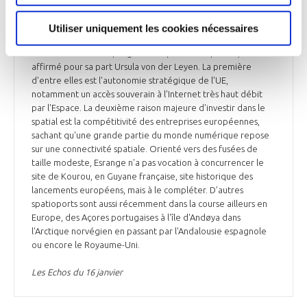
d'Esrange, à 68 degrés de latitude nord, est en outre un
avantage pour le lancement des satellites à orbite polaire. «
Utiliser uniquement les cookies nécessaires
Il y a beaucoup de bonnes raisons pour lesquelles nous
devons accélérer le programme spatial européen », a
affirmé pour sa part Ursula von der Leyen. La première
d'entre elles est l'autonomie stratégique de l'UE,
notamment un accès souverain à l'Internet très haut débit
par l'Espace. La deuxième raison majeure d'investir dans le
spatial est la compétitivité des entreprises européennes,
sachant qu'une grande partie du monde numérique repose
sur une connectivité spatiale. Orienté vers des fusées de
taille modeste, Esrange n'a pas vocation à concurrencer le
site de Kourou, en Guyane française, site historique des
lancements européens, mais à le compléter. D’autres
spatioports sont aussi récemment dans la course ailleurs en
Europe, des Açores portugaises à l'île d'Andøya dans
l'Arctique norvégien en passant par l'Andalousie espagnole
ou encore le Royaume-Uni.
Les Echos du 16 janvier