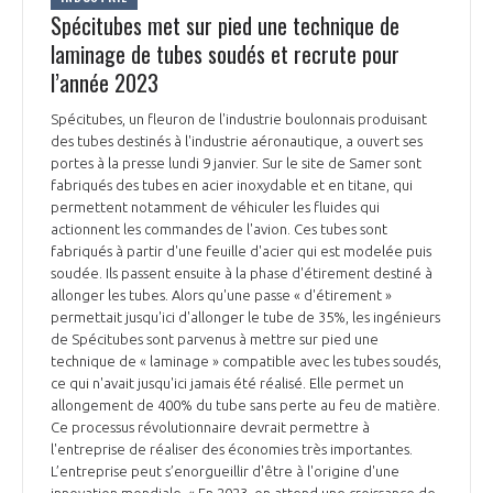
Spécitubes met sur pied une technique de
INTERNATIONALISATION
laminage de tubes soudés et recrute pour
l’année 2023
Spécitubes, un fleuron de l'industrie boulonnais produisant
des tubes destinés à l'industrie aéronautique, a ouvert ses
portes à la presse lundi 9 janvier. Sur le site de Samer sont
fabriqués des tubes en acier inoxydable et en titane, qui
permettent notamment de véhiculer les fluides qui
actionnent les commandes de l'avion. Ces tubes sont
fabriqués à partir d'une feuille d'acier qui est modelée puis
soudée. Ils passent ensuite à la phase d'étirement destiné à
allonger les tubes. Alors qu'une passe « d'étirement »
permettait jusqu'ici d'allonger le tube de 35%, les ingénieurs
de Spécitubes sont parvenus à mettre sur pied une
technique de « laminage » compatible avec les tubes soudés,
ce qui n'avait jusqu'ici jamais été réalisé. Elle permet un
allongement de 400% du tube sans perte au feu de matière.
Ce processus révolutionnaire devrait permettre à
l'entreprise de réaliser des économies très importantes.
L’entreprise peut s’enorgueillir d'être à l'origine d'une
innovation mondiale. « En 2023, on attend une croissance de