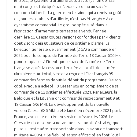
En 2022, le système d'artillerie autotracté (canon de 155
mm) conçu et fabriqué par Nexter a connu un succès
commercial inédit. La guerre en Ukraine, qui a remis au goût
du jour les combats d'artillerie, n'est pas étrangère à ce
dynamisme commercial. Le groupe spécialisé dans la
fabrication d'armements terrestres a vendu l'année
dernière 55 Caesar toutes versions confondues par 4 clients,
dont 2 sont déjà utilisateurs de ce système d'arme. La
Direction générale de l'armement (DGA) a commandé en
2022 pour le compte de l'armée de Terre 18 Caesar 6X6 MkIl
pour remplacer à l'identique le parc de l'armée de Terre
française après la cession effectuée au profit de l'armée
ukrainienne. Au total, Nexter a reçu de l'État français 95
commandes fermes depuis le début du programme. De son
côté, Prague a acheté 10 Caesar 8x8 en complément de sa
commande de 52 systèmes effectuée 2021. Par ailleurs, la
Belgique et la Lituanie ont commandé respectivement 9 et
18 Caesar 6X6 MkII. Le développement de la nouvelle
version Caesar 6X6 MkII a été lancé en décembre 2021 par la
France, avec une entrée en service prévue dès 2026. Le
Caesar MkII conservera notamment sa mobilité stratégique
puisqu'il reste aéro-transportable dans un avion de transport
militaire A400M. « Sa fiabilité et son efficacité en font l'outil