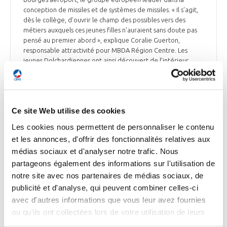
conception de missiles et de systèmes de missiles. « Il s’agit,
dès le collège, d’ouvrir le champ des possibles vers des
métiers auxquels ces jeunes filles n’auraient sans doute pas
pensé au premier abord », explique Coralie Guerton,
responsable attractivité pour MBDA Région Centre. Les
jeunes Dolchardiennes ont ainsi découvert de l’intérieur
plusieurs filières professionnelles MBDA, en visitant
notamment des ateliers de montage électro-mécanique, de
câblage filaire ou encore l’OpenLab du site de Bourges, qui
comprend une unité de CAO (conception assistée par
Ce site Web utilise des cookies
ordinateur) et des imprimantes 3D très performantes. Les
équipes de MBDA ont pu les guider dans la prise en main
Les cookies nous permettent de personnaliser le contenu
d’outillages professionnels, en leur expliquant leurs métiers
et les annonces, d'offrir des fonctionnalités relatives aux
et leurs parcours professionnels. « Nos invitées restitueront
médias sociaux et d'analyser notre trafic. Nous
leur expérience sous forme d’une vidéo et seront invitées en
juin au Salon International de l’Aéronautique et de l’Espace
partageons également des informations sur l'utilisation de
de Paris-Le Bourget », a souligné Marie-Laure Haegy,
notre site avec nos partenaires de médias sociaux, de
d’Airemploi.
publicité et d'analyse, qui peuvent combiner celles-ci
avec d'autres informations que vous leur avez fournies
Le Berry Républicain du 16 janvier
ou qu'ils ont collectées lors de votre utilisation de leurs
services. Vous consentez à nos cookies si vous