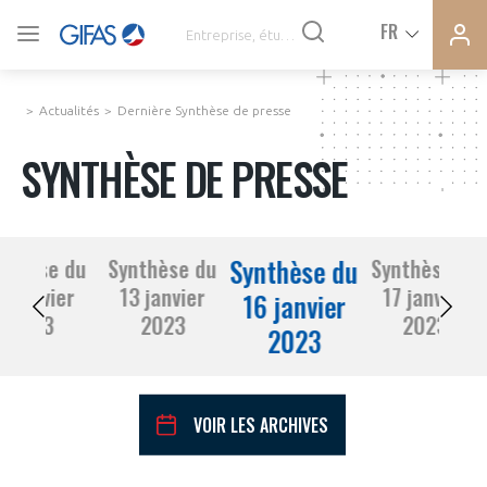
Ferme
Ferme
FR
VOUS ÊTES ADHÉRENTS
la
la
modal
modal
memb
memb
Actualités
Dernière Synthèse de presse
ACTUALITÉS
SYNTHÈSE DE PRESSE
À LA UNE
Synthèse du
nthèse du
Synthèse du
Synthèse du
DEMANDE D’ADHÉSION
2 janvier
13 janvier
17 janvier
SYNTHÈSE DE PRESSE
16 janvier
2023
2023
2023
2023
CONNEXION
AGENDA
Avez-vous un statut de droit français ?
VOIR LES ARCHIVES
PAS ENCORE ADHÉRENT ?
COMMUNIQUÉS DE PRESSE
VOUS ÊTES UN PROFESSIONNEL DE LA FILIÈRE ?