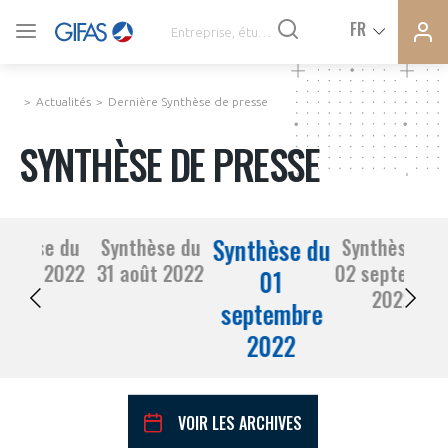
Ferme
Ferme
FR
VOUS ÊTES ADHÉRENTS
la
la
modal
modal
memb
memb
Actualités
Dernière Synthèse de presse
ACTUALITÉS
SYNTHÈSE DE PRESSE
À LA UNE
Synthèse du
nthèse du
Synthèse du
Synthèse du
DEMANDE D’ADHÉSION
30 août 2022
31 août 2022
02 septembr
SYNTHÈSE DE PRESSE
01
2022
septembre
CONNEXION
2022
AGENDA
Avez-vous un statut de droit français ?
PAS ENCORE ADHÉRENT ?
COMMUNIQUÉS DE PRESSE
VOIR LES ARCHIVES
VOUS ÊTES UN PROFESSIONNEL DE LA FILIÈRE ?