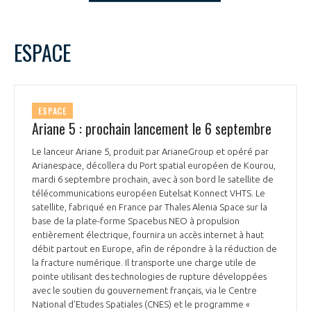
LE GIFAS
NON
OUI
t
Rejoignez une filière d’excellence et développez
septembre
2022
Mois Précédent
Mois 
ESPACE
 à
votre réseau au sein d’un écosystème intégré et
L
M
M
J
V
S
D
PRÉSENTATION
cohérent
1
2
3
4
5
6
7
8
9
10
11
NOTRE VISION
ESPACE
ORGANISATION
12
13
14
15
16
17
18
Ariane 5 : prochain lancement le 6 septembre
19
20
21
22
23
24
25
NOS MISSIONS
Le lanceur Ariane 5, produit par ArianeGroup et opéré par
LE CONSEIL DU GIFAS
26
27
28
29
30
FONCTIONNEMENT
Arianespace, décollera du Port spatial européen de Kourou,
mardi 6 septembre prochain, avec à son bord le satellite de
NOTRE HISTOIRE
L’ÉQUIPE DU GIFAS
télécommunications européen Eutelsat Konnect VHTS. Le
GEADS
ACCOMPAGNEMENT DE NOS ADHÉRENTS
satellite, fabriqué en France par Thales Alenia Space sur la
base de la plate-forme Spacebus NEO à propulsion
NOS RÉSEAUX À L'INTERNATIONAL
entièrement électrique, fournira un accès internet à haut
COMITÉ AERO PME
LES PROGRAMMES DU GIFAS
débit partout en Europe, afin de répondre à la réduction de
LA MÉDIATION
la fracture numérique. Il transporte une charge utile de
Découvrez les avantages d'adhérer au GIFAS.
pointe utilisant des technologies de rupture développées
STARTAIR
UN ÉCOSYSTÈME INTÉGRÉ ET COHÉRENT
avec le soutien du gouvernement français, via le Centre
LA MÉDIATION DANS LA FILIÈRE AÉRONAUTIQUE ET SPATIALE
Rencontres, salons, données sectorielles,
LE SALON DU BOURGET
National d'Etudes Spatiales (CNES) et le programme «