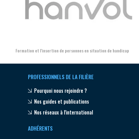
Aer
Formation et l'insertion de personnes en situation de handicap
PROFESSIONNELS DE LA FILIÈRE
Pourquoi nous rejoindre ?
Nos guides et publications
Nos réseaux à l'international
ADHÉRENTS