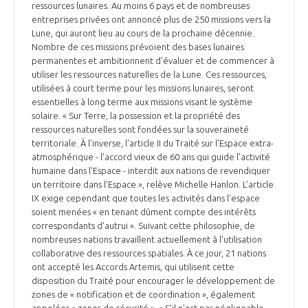
ressources lunaires. Au moins 6 pays et de nombreuses
INTERNATIONALISATION
entreprises privées ont annoncé plus de 250 missions vers la
Lune, qui auront lieu au cours de la prochaine décennie.
Nombre de ces missions prévoient des bases lunaires
permanentes et ambitionnent d'évaluer et de commencer à
utiliser les ressources naturelles de la Lune. Ces ressources,
utilisées à court terme pour les missions lunaires, seront
essentielles à long terme aux missions visant le système
solaire. « Sur Terre, la possession et la propriété des
ressources naturelles sont fondées sur la souveraineté
territoriale. À l'inverse, l'article II du Traité sur l'Espace extra-
atmosphérique - l'accord vieux de 60 ans qui guide l'activité
humaine dans l'Espace - interdit aux nations de revendiquer
un territoire dans l'Espace », relève Michelle Hanlon. L’article
IX exige cependant que toutes les activités dans l'espace
soient menées « en tenant dûment compte des intérêts
correspondants d'autrui ». Suivant cette philosophie, de
nombreuses nations travaillent actuellement à l'utilisation
collaborative des ressources spatiales. À ce jour, 21 nations
ont accepté les Accords Artemis, qui utilisent cette
disposition du Traité pour encourager le développement de
zones de « notification et de coordination », également
appelées « zones de sécurité ». « S'il n'est pas négligeable