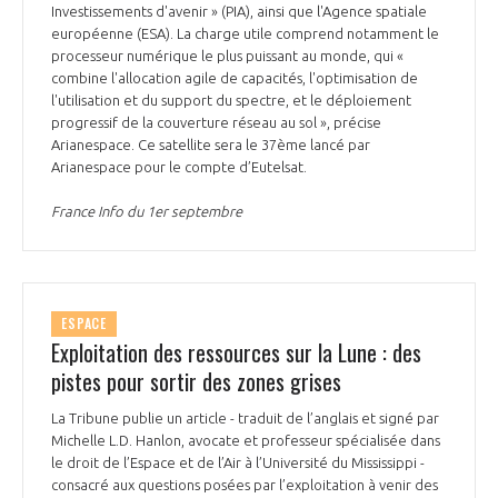
programmes ...
COMMISSIONS ET COMITÉS
Investissements d'avenir » (PIA), ainsi que l'Agence spatiale
POURQUOI DEVENIR MEMBRE ?
L'OBSERVATOIRE
européenne (ESA). La charge utile comprend notamment le
LE MÉDIATEUR DE LA FILIÈRE AÉRONAUTIQUE ET SPATIALE
processeur numérique le plus puissant au monde, qui «
DEMANDE D’ADHÉSION
combine l'allocation agile de capacités, l'optimisation de
MÉDIATION ET CHARTE D’ENGAGEMENT SUR LES RELATIONS ENTRE
l'utilisation et du support du spectre, et le déploiement
CLIENTS ET FOURNISSEURS
progressif de la couverture réseau au sol », précise
CHIFFRES CLÉS
Arianespace. Ce satellite sera le 37ème lancé par
Arianespace pour le compte d’Eutelsat.
LA MÉDIATION AU-DELÀ DE LA FILIÈRE AÉRONAUTIQUE ET SPATIALE
LES ENJEUX
France Info du 1er septembre
PRENDRE CONTACT AVEC LE MÉDIATEUR DE LA FILIÈRE
COMPÉTITIVITÉ
LES PUBLICATIONS
ESPACE
EMPLOI & FORMATION
Exploitation des ressources sur la Lune : des
DOCUMENTS & BROCHURES
pistes pour sortir des zones grises
ENVIRONNEMENT
RAPPORTS D'ACTIVITÉS
La Tribune publie un article - traduit de l’anglais et signé par
Michelle L.D. Hanlon, avocate et professeur spécialisée dans
INNOVATION
le droit de l’Espace et de l’Air à l’Université du Mississippi -
consacré aux questions posées par l’exploitation à venir des