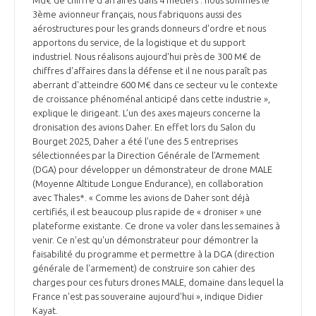
3ème avionneur français, nous fabriquons aussi des
INTERNATIONALISATION
aérostructures pour les grands donneurs d'ordre et nous
apportons du service, de la logistique et du support
industriel. Nous réalisons aujourd'hui près de 300 M€ de
chiffres d'affaires dans la défense et il ne nous paraît pas
aberrant d'atteindre 600 M€ dans ce secteur vu le contexte
de croissance phénoménal anticipé dans cette industrie »,
explique le dirigeant. L’un des axes majeurs concerne la
dronisation des avions Daher. En effet lors du Salon du
Bourget 2025, Daher a été l’une des 5 entreprises
sélectionnées par la Direction Générale de l’Armement
(DGA) pour développer un démonstrateur de drone MALE
(Moyenne Altitude Longue Endurance), en collaboration
avec Thales*. « Comme les avions de Daher sont déjà
certifiés, il est beaucoup plus rapide de « droniser » une
plateforme existante. Ce drone va voler dans les semaines à
venir. Ce n'est qu'un démonstrateur pour démontrer la
faisabilité du programme et permettre à la DGA (direction
générale de l'armement) de construire son cahier des
charges pour ces futurs drones MALE, domaine dans lequel la
France n'est pas souveraine aujourd'hui », indique Didier
Kayat.