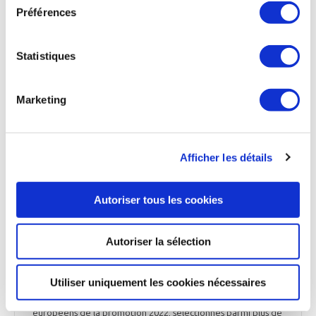
Préférences
satellitaires. Eutelsat demande qu’en cas de brouillages
avérés, l'ARECP (Autorité de Régulation des Communications
Electroniques, des Postes et de la distribution de la Presse)
puisse révoquer l’autorisation accordée à Amazon.
Statistiques
Les Echos du 25 novembre 2025
Marketing
ESPACE
Afficher les détails
Sophie Adenot livre de nouvelles informations
concernant son départ pour l’ISS en 2026
Autoriser tous les cookies
Sophie Adenot, qui s’apprête à devenir la 2ème femme
astronaute française à partir en orbite, décollera à
Autoriser la sélection
destination de la Station spatiale internationale (ISS) le 15
février 2026. Elle a partagé les détails de sa préparation,
lundi 24 novembre 2025 lors d’une conférence de presse à
Utiliser uniquement les cookies nécessaires
Toulouse. Pilote d’hélicoptère, Sophie Adenot a été
assignée à la Station spatiale parmi les 5 astronautes
européens de la promotion 2022, sélectionnés parmi plus de