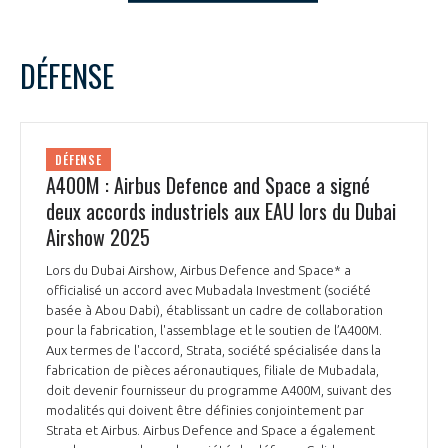
LE GIFAS
NON
OUI
t
Rejoignez une filière d’excellence et développez
novembre
2025
Mois Précédent
Mois 
DÉFENSE
 à
votre réseau au sein d’un écosystème intégré et
L
M
M
J
V
S
D
PRÉSENTATION
cohérent
1
2
3
4
5
6
7
8
9
NOTRE VISION
DÉFENSE
ORGANISATION
10
11
12
13
14
15
16
A400M : Airbus Defence and Space a signé
17
18
19
20
21
22
23
deux accords industriels aux EAU lors du Dubai
NOS MISSIONS
LE CONSEIL DU GIFAS
24
25
26
27
28
29
30
FONCTIONNEMENT
Airshow 2025
NOTRE HISTOIRE
Lors du Dubai Airshow, Airbus Defence and Space* a
L’ÉQUIPE DU GIFAS
GEADS
officialisé un accord avec Mubadala Investment (société
ACCOMPAGNEMENT DE NOS ADHÉRENTS
basée à Abou Dabi), établissant un cadre de collaboration
pour la fabrication, l'assemblage et le soutien de l’A400M.
NOS RÉSEAUX À L'INTERNATIONAL
COMITÉ AERO PME
Aux termes de l'accord, Strata, société spécialisée dans la
LES PROGRAMMES DU GIFAS
LA MÉDIATION
fabrication de pièces aéronautiques, filiale de Mubadala,
doit devenir fournisseur du programme A400M, suivant des
Découvrez les avantages d'adhérer au GIFAS.
STARTAIR
modalités qui doivent être définies conjointement par
UN ÉCOSYSTÈME INTÉGRÉ ET COHÉRENT
LA MÉDIATION DANS LA FILIÈRE AÉRONAUTIQUE ET SPATIALE
Rencontres, salons, données sectorielles,
LE SALON DU BOURGET
Strata et Airbus. Airbus Defence and Space a également