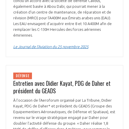
conclu un accord avec la société de défense Calidus,
programmes ...
COMMISSIONS ET COMITÉS
POURQUOI DEVENIR MEMBRE ?
également basée à Abou Dabi, qui pourrait mener à la
L'OBSERVATOIRE
LE MÉDIATEUR DE LA FILIÈRE AÉRONAUTIQUE ET SPATIALE
création d'un centre de maintenance, de réparation et de
DEMANDE D’ADHÉSION
révision (MRO) pour l'A400M aux Émirats arabes unis (EAU).
Les EAU envisagent d’acquérir entre 8 et 10 A400M afin de
MÉDIATION ET CHARTE D’ENGAGEMENT SUR LES RELATIONS ENTRE
remplacer les C-130H Hercules des forces aériennes
CLIENTS ET FOURNISSEURS
CHIFFRES CLÉS
émiriennes.
Le Journal de l’Aviation du 25 novembre 2025
LA MÉDIATION AU-DELÀ DE LA FILIÈRE AÉRONAUTIQUE ET SPATIALE
LES ENJEUX
PRENDRE CONTACT AVEC LE MÉDIATEUR DE LA FILIÈRE
COMPÉTITIVITÉ
LES PUBLICATIONS
DÉFENSE
Entretien avec Didier Kayat, PDG de Daher et
EMPLOI & FORMATION
président du GEADS
DOCUMENTS & BROCHURES
À l'occasion de l'Aeroforum organisé par La Tribune, Didier
ENVIRONNEMENT
Kayat, PDG de Daher* et président du GEADS (Groupe des
RAPPORTS D'ACTIVITÉS
Equipementiers Aéronautiques, de Défense et Spatiaux), est
revenu sur le virage stratégique engagé par Daher pour
INNOVATION
doubler l’activité défense du groupe. « Daher réalise 1,8
Md€ de chiffre d'affaires dans 4 métiers : nous sommes le