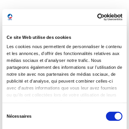
ESPACE
Ce site Web utilise des cookies
ESPACE
Connexion par satellite : Amazon prépare le
Les cookies nous permettent de personnaliser le contenu
et les annonces, d'offrir des fonctionnalités relatives aux
lancement de ses services
médias sociaux et d'analyser notre trafic. Nous
Amazon, qui développe depuis plusieurs années son
partageons également des informations sur l'utilisation de
programme Kuiper de connexion internet par satellite,
notre site avec nos partenaires de médias sociaux, de
renommé « Leo » il y a quelques jours, prépare le lancement
publicité et d'analyse, qui peuvent combiner celles-ci
commercial de ses services. Attendus courant 2026, ils seront
avec d'autres informations que vous leur avez fournies
d'abord destinés aux entreprises. A terme, Amazon Leo
comptera 3 232 satellites, mais seuls 150 appareils ont été
ou qu'ils ont collectées lors de votre utilisation de leurs
mis en orbite à ce stade (contre environ 650 pour OneWeb,
services. Vous consentez à nos cookies si vous
et 7 000 pour Starlink). Le projet suscite toutefois des
continuez à utiliser notre site Web.
Sélection
inquiétudes. Selon Les Echos, Eutelsat estime qu'Amazon «
Nécessaires
n'a fourni aucune preuve » que ses 3 232 satellites
du
respecteront les seuils techniques imposés pour éviter les
consentement
brouillages avec d'autres opérateurs telecoms ou