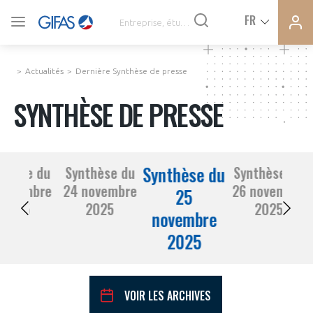
Ferme
Ferme
FR
VOUS ÊTES ADHÉRENTS
la
la
modal
modal
memb
memb
Actualités
Dernière Synthèse de presse
ACTUALITÉS
SYNTHÈSE DE PRESSE
À LA UNE
Synthèse du
thèse du
Synthèse du
Synthèse du
DEMANDE D’ADHÉSION
novembre
24 novembre
26 novembre
SYNTHÈSE DE PRESSE
25
2025
2025
2025
novembre
CONNEXION
2025
AGENDA
Avez-vous un statut de droit français ?
PAS ENCORE ADHÉRENT ?
COMMUNIQUÉS DE PRESSE
VOIR LES ARCHIVES
VOUS ÊTES UN PROFESSIONNEL DE LA FILIÈRE ?