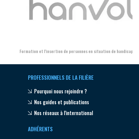
Aer
Formation et l'insertion de personnes en situation de handicap
PROFESSIONNELS DE LA FILIÈRE
Pourquoi nous rejoindre ?
Nos guides et publications
Nos réseaux à l'international
ADHÉRENTS