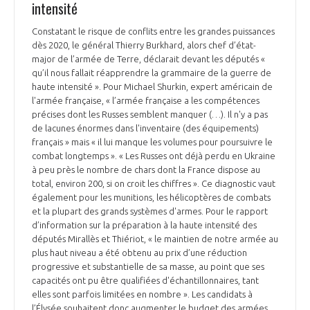
intensité
Constatant le risque de conflits entre les grandes puissances
dès 2020, le général Thierry Burkhard, alors chef d’état-
major de l’armée de Terre, déclarait devant les députés «
qu’il nous fallait réapprendre la grammaire de la guerre de
haute intensité ». Pour Michael Shurkin, expert américain de
l'armée française, « l’armée française a les compétences
précises dont les Russes semblent manquer (…). Il n'y a pas
de lacunes énormes dans l'inventaire (des équipements)
français » mais « il lui manque les volumes pour poursuivre le
combat longtemps ». « Les Russes ont déjà perdu en Ukraine
à peu près le nombre de chars dont la France dispose au
total, environ 200, si on croit les chiffres ». Ce diagnostic vaut
également pour les munitions, les hélicoptères de combats
et la plupart des grands systèmes d'armes. Pour le rapport
d’information sur la préparation à la haute intensité des
députés Mirallès et Thiériot, « le maintien de notre armée au
plus haut niveau a été obtenu au prix d’une réduction
progressive et substantielle de sa masse, au point que ses
capacités ont pu être qualifiées d'échantillonnaires, tant
elles sont parfois limitées en nombre ». Les candidats à
l’Élysée souhaitent donc augmenter le budget des armées