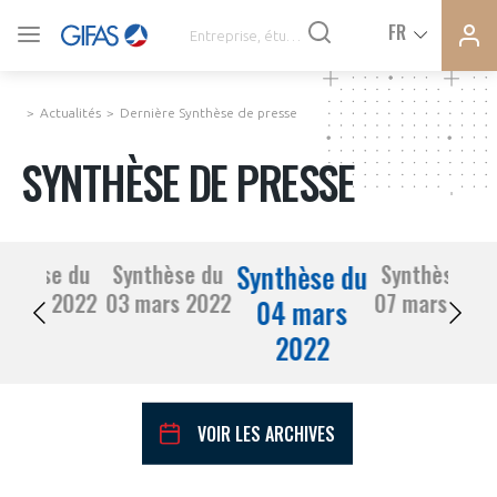
Ferme
Ferme
FR
VOUS ÊTES ADHÉRENTS
la
la
modal
modal
memb
memb
Actualités
Dernière Synthèse de presse
ACTUALITÉS
SYNTHÈSE DE PRESSE
À LA UNE
Synthèse du
nthèse du
Synthèse du
Synthèse du
DEMANDE D’ADHÉSION
02 mars 2022
03 mars 2022
07 mars 202
SYNTHÈSE DE PRESSE
04 mars
2022
CONNEXION
AGENDA
Avez-vous un statut de droit français ?
VOIR LES ARCHIVES
PAS ENCORE ADHÉRENT ?
COMMUNIQUÉS DE PRESSE
VOUS ÊTES UN PROFESSIONNEL DE LA FILIÈRE ?