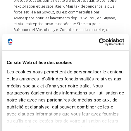
presque tous les domaines : le transport spatial, le vol habité,
l’exploration et les satellites ». Mais la « dépendance la plus
forte est liée au Soyouz, qui est commercialisé par
Arianespace pour les lancements depuis Kourou, en Guyane,
et via l’entreprise russo-européenne Starsem pour
Baïkonour et Vostotchny ». Compte tenu du contexte, « il
devient plus important que jamais d’effectuer le premier vol
d’Ariane 6 dès que possible ». En revanche, « pour le lanceur
léger Vega, la situation est un peu plus complexe (…) On ne
sait pas dans quelle mesure le conflit pourrait perturber cet
approvisionnement ». Le chercheur cite notamment « l’étage
Ce site Web utilise des cookies
supérieur Avum (qui) est équipé́ d’un moteur conçu par
l’entreprise ukrainienne Youjnoye et produit dans l’usine
Les cookies nous permettent de personnaliser le contenu
voisine de Youjmash » et « les quatre réservoirs de cet étage
et les annonces, d'offrir des fonctionnalités relatives aux
supérieur (qui) sont produits par l’entreprise russe Babakine,
médias sociaux et d'analyser notre trafic. Nous
dans la banlieue de Moscou ». Cependant, « ArianeGroup
partageons également des informations sur l'utilisation de
aurait néanmoins la capacité́ de produire ces réservoirs ».
notre site avec nos partenaires de médias sociaux, de
Pour Exomars, « le directeur de l’Agence spatiale
européenne lui-même juge son maintien « très improbable »
publicité et d'analyse, qui peuvent combiner celles-ci
(…). Il y a des raisons d’être pessimiste dans le contexte
avec d'autres informations que vous leur avez fournies
actuel. En cas d’annulation, il faudra attendre deux ans
ou qu'ils ont collectées lors de votre utilisation de leurs
qu’une nouvelle fenêtre de tir s’ouvre ».
services. Vous consentez à nos cookies si vous