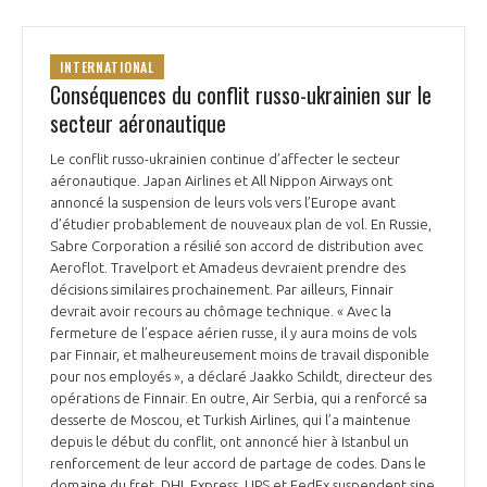
INTERNATIONAL
Conséquences du conflit russo-ukrainien sur le
secteur aéronautique
Le conflit russo-ukrainien continue d’affecter le secteur
aéronautique. Japan Airlines et All Nippon Airways ont
annoncé la suspension de leurs vols vers l’Europe avant
d’étudier probablement de nouveaux plan de vol. En Russie,
Sabre Corporation a résilié son accord de distribution avec
Aeroflot. Travelport et Amadeus devraient prendre des
décisions similaires prochainement. Par ailleurs, Finnair
devrait avoir recours au chômage technique. « Avec la
fermeture de l’espace aérien russe, il y aura moins de vols
par Finnair, et malheureusement moins de travail disponible
pour nos employés », a déclaré Jaakko Schildt, directeur des
opérations de Finnair. En outre, Air Serbia, qui a renforcé sa
desserte de Moscou, et Turkish Airlines, qui l’a maintenue
depuis le début du conflit, ont annoncé hier à Istanbul un
renforcement de leur accord de partage de codes. Dans le
domaine du fret, DHL Express, UPS et FedEx suspendent sine