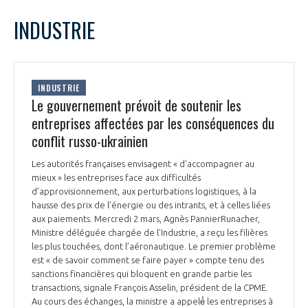
LE GIFAS
NON
OUI
mars
2022
Mois Précédent
Mois 
t
INDUSTRIE
Rejoignez une filière d’excellence et développez
L
M
M
J
V
S
D
 à
votre réseau au sein d’un écosystème intégré et
1
2
3
4
5
6
PRÉSENTATION
cohérent
7
8
9
10
11
12
13
INDUSTRIE
14
15
16
17
18
19
20
Le gouvernement prévoit de soutenir les
NOTRE VISION
ORGANISATION
21
22
23
24
25
26
27
entreprises affectées par les conséquences du
28
29
30
31
conflit russo-ukrainien
NOS MISSIONS
LE CONSEIL DU GIFAS
FONCTIONNEMENT
Les autorités françaises envisagent « d'accompagner au
mieux » les entreprises face aux difficultés
NOTRE HISTOIRE
L’ÉQUIPE DU GIFAS
d’approvisionnement, aux perturbations logistiques, à la
GEADS
ACCOMPAGNEMENT DE NOS ADHÉRENTS
hausse des prix de l’énergie ou des intrants, et à celles liées
aux paiements. Mercredi 2 mars, Agnès Pannier­Runacher,
NOS RÉSEAUX À L'INTERNATIONAL
Ministre déléguée chargée de l'Industrie, a reçu les filières
COMITÉ AERO PME
LES PROGRAMMES DU GIFAS
les plus touchées, dont l’aéronautique. Le premier problème
LA MÉDIATION
est « de savoir comment se faire payer » compte tenu des
Découvrez les avantages d'adhérer au GIFAS.
sanctions financières qui bloquent en grande partie les
STARTAIR
UN ÉCOSYSTÈME INTÉGRÉ ET COHÉRENT
transactions, signale François Asselin, président de la CPME.
LA MÉDIATION DANS LA FILIÈRE AÉRONAUTIQUE ET SPATIALE
Rencontres, salons, données sectorielles,
LE SALON DU BOURGET
Au cours des échanges, la ministre a appelé́ les entreprises à