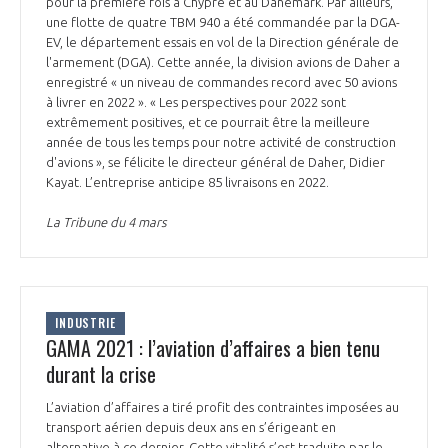
pour la première fois à Chypre et au Danemark. Par ailleurs,
INTERNATIONALISATION
une flotte de quatre TBM 940 a été commandée par la DGA-
EV, le département essais en vol de la Direction générale de
l'armement (DGA). Cette année, la division avions de Daher a
enregistré « un niveau de commandes record avec 50 avions
à livrer en 2022 ». « Les perspectives pour 2022 sont
extrêmement positives, et ce pourrait être la meilleure
année de tous les temps pour notre activité de construction
d'avions », se félicite le directeur général de Daher, Didier
Kayat. L’entreprise anticipe 85 livraisons en 2022.
La Tribune du 4 mars
INDUSTRIE
GAMA 2021 : l’aviation d’affaires a bien tenu
durant la crise
L’aviation d’affaires a tiré profit des contraintes imposées au
transport aérien depuis deux ans en s’érigeant en
alternative à ce dernier. Cette vitalité s’est traduite par le