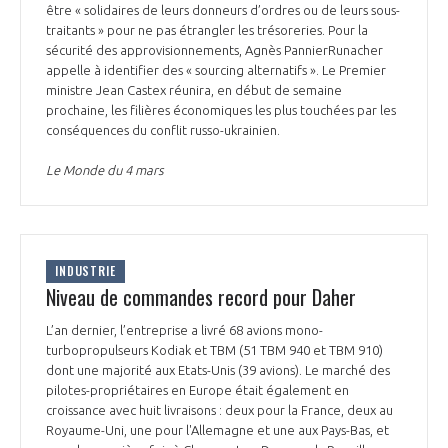
programmes ...
COMMISSIONS ET COMITÉS
être « solidaires de leurs donneurs d’ordres ou de leurs sous-
POURQUOI DEVENIR MEMBRE ?
L'OBSERVATOIRE
traitants » pour ne pas étrangler les trésoreries. Pour la
LE MÉDIATEUR DE LA FILIÈRE AÉRONAUTIQUE ET SPATIALE
sécurité des approvisionnements, Agnès Pannier­Runacher
DEMANDE D’ADHÉSION
appelle à identifier des « sourcing alternatifs ». Le Premier
MÉDIATION ET CHARTE D’ENGAGEMENT SUR LES RELATIONS ENTRE
ministre Jean Castex réunira, en début de semaine
CLIENTS ET FOURNISSEURS
prochaine, les filières économiques les plus touchées par les
CHIFFRES CLÉS
conséquences du conflit russo-ukrainien.
LA MÉDIATION AU-DELÀ DE LA FILIÈRE AÉRONAUTIQUE ET SPATIALE
Le Monde du 4 mars
LES ENJEUX
PRENDRE CONTACT AVEC LE MÉDIATEUR DE LA FILIÈRE
COMPÉTITIVITÉ
LES PUBLICATIONS
INDUSTRIE
Niveau de commandes record pour Daher
EMPLOI & FORMATION
DOCUMENTS & BROCHURES
L’an dernier, l’entreprise a livré 68 avions mono-
turbopropulseurs Kodiak et TBM (51 TBM 940 et TBM 910)
ENVIRONNEMENT
RAPPORTS D'ACTIVITÉS
dont une majorité aux Etats-Unis (39 avions). Le marché des
pilotes-propriétaires en Europe était également en
croissance avec huit livraisons : deux pour la France, deux au
INNOVATION
Royaume-Uni, une pour l'Allemagne et une aux Pays-Bas, et