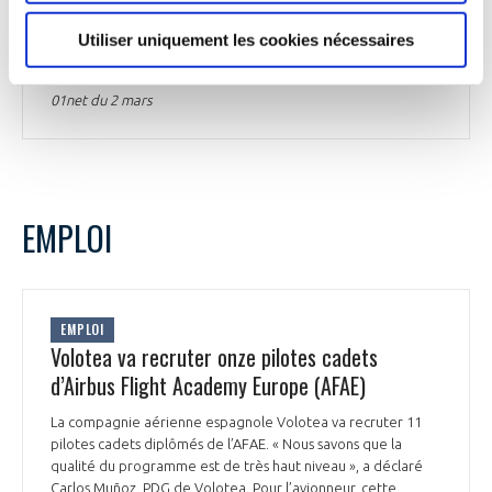
causée par une cyber-attaque (…). L'enquête est en cours,
mais à ce jour les données des clients n'auraient pas été
Utiliser uniquement les cookies nécessaires
compromises » déclare l’entreprise.
01net du 2 mars
EMPLOI
EMPLOI
Volotea va recruter onze pilotes cadets
d’Airbus Flight Academy Europe (AFAE)
La compagnie aérienne espagnole Volotea va recruter 11
pilotes cadets diplômés de l’AFAE. « Nous savons que la
qualité du programme est de très haut niveau », a déclaré
Carlos Muñoz, PDG de Volotea. Pour l’avionneur, cette