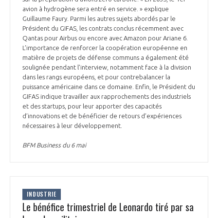
programmes ...
COMMISSIONS ET COMITÉS
avion à hydrogène sera entré en service. » explique
POURQUOI DEVENIR MEMBRE ?
L'OBSERVATOIRE
LE MÉDIATEUR DE LA FILIÈRE AÉRONAUTIQUE ET SPATIALE
Guillaume Faury. Parmi les autres sujets abordés par le
DEMANDE D’ADHÉSION
Président du GIFAS, les contrats conclus récemment avec
Qantas pour Airbus ou encore avec Amazon pour Ariane 6.
MÉDIATION ET CHARTE D’ENGAGEMENT SUR LES RELATIONS ENTRE
L’importance de renforcer la coopération européenne en
CLIENTS ET FOURNISSEURS
CHIFFRES CLÉS
matière de projets de défense communs a également été
soulignée pendant l’interview, notamment face à la division
dans les rangs européens, et pour contrebalancer la
LA MÉDIATION AU-DELÀ DE LA FILIÈRE AÉRONAUTIQUE ET SPATIALE
puissance américaine dans ce domaine. Enfin, le Président du
LES ENJEUX
GIFAS indique travailler aux rapprochements des industriels
et des startups, pour leur apporter des capacités
PRENDRE CONTACT AVEC LE MÉDIATEUR DE LA FILIÈRE
d’innovations et de bénéficier de retours d’expériences
COMPÉTITIVITÉ
LES PUBLICATIONS
nécessaires à leur développement.
BFM Business du 6 mai
EMPLOI & FORMATION
DOCUMENTS & BROCHURES
ENVIRONNEMENT
RAPPORTS D'ACTIVITÉS
INDUSTRIE
INNOVATION
Le bénéfice trimestriel de Leonardo tiré par sa