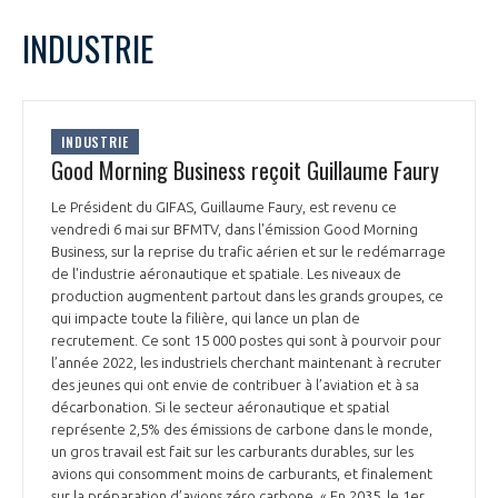
LE GIFAS
NON
OUI
mai
2022
Mois Précédent
Mois 
t
INDUSTRIE
Rejoignez une filière d’excellence et développez
L
M
M
J
V
S
D
 à
votre réseau au sein d’un écosystème intégré et
1
PRÉSENTATION
cohérent
2
3
4
5
6
7
8
INDUSTRIE
9
10
11
12
13
14
15
Good Morning Business reçoit Guillaume Faury
NOTRE VISION
ORGANISATION
16
17
18
19
20
21
22
Le Président du GIFAS, Guillaume Faury, est revenu ce
23
24
25
26
27
28
29
vendredi 6 mai sur BFMTV, dans l'émission Good Morning
NOS MISSIONS
30
31
LE CONSEIL DU GIFAS
Business, sur la reprise du trafic aérien et sur le redémarrage
FONCTIONNEMENT
de l'industrie aéronautique et spatiale. Les niveaux de
production augmentent partout dans les grands groupes, ce
NOTRE HISTOIRE
L’ÉQUIPE DU GIFAS
qui impacte toute la filière, qui lance un plan de
GEADS
ACCOMPAGNEMENT DE NOS ADHÉRENTS
recrutement. Ce sont 15 000 postes qui sont à pourvoir pour
l’année 2022, les industriels cherchant maintenant à recruter
NOS RÉSEAUX À L'INTERNATIONAL
COMITÉ AERO PME
des jeunes qui ont envie de contribuer à l’aviation et à sa
LES PROGRAMMES DU GIFAS
LA MÉDIATION
décarbonation. Si le secteur aéronautique et spatial
représente 2,5% des émissions de carbone dans le monde,
Découvrez les avantages d'adhérer au GIFAS.
STARTAIR
un gros travail est fait sur les carburants durables, sur les
UN ÉCOSYSTÈME INTÉGRÉ ET COHÉRENT
LA MÉDIATION DANS LA FILIÈRE AÉRONAUTIQUE ET SPATIALE
Rencontres, salons, données sectorielles,
avions qui consomment moins de carburants, et finalement
LE SALON DU BOURGET
sur la préparation d’avions zéro carbone. « En 2035, le 1er