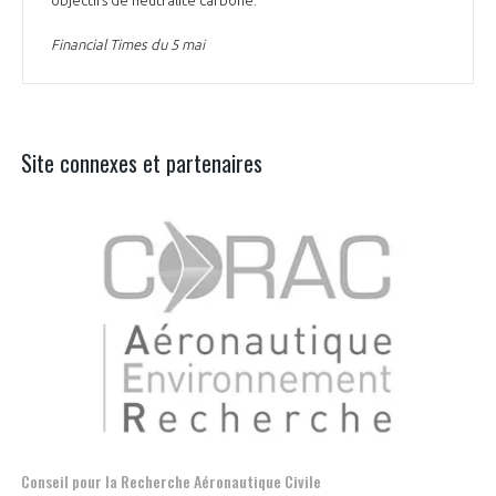
Financial Times du 5 mai
Site connexes et partenaires
Espace d'orientation référent des métiers autour de l'avion
F