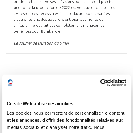
prudent et conserve ses prévisions pour l'année. Il précise
que toute la production de 2022 est vendue et que toutes
les ressources nécessaires à la production sont assurées. Par
ailleurs, les prix des appareils ont bien augmenté et
l'inflation ne devrait pas complétement menacer les
bénéfices pour Bombardier.
Le Journal de l’Aviation du 6 mai
DÉFENSE
Ce site Web utilise des cookies
DÉFENSE
Le ministère des Armées passe une nouvelle
Les cookies nous permettent de personnaliser le contenu
commande de 21 nacelles Talios à Thales
et les annonces, d'offrir des fonctionnalités relatives aux
médias sociaux et d'analyser notre trafic. Nous
Le ministère des Armées a annoncé dans un communiqué