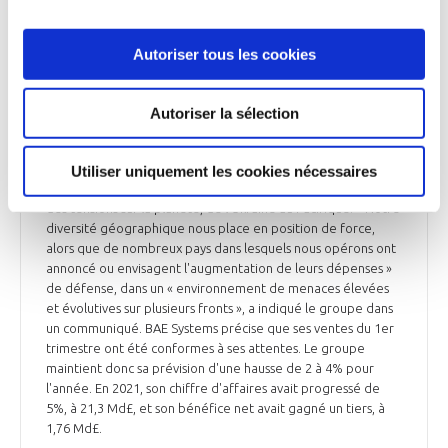
Autoriser tous les cookies
DÉFENSE
BAE Systems conforté dans ses prévisions de
croissance
Autoriser la sélection
Le groupe de Défense britannique BAE Systems s'est dit
jeudi confiant pour ses perspectives de croissance, alors que
Utiliser uniquement les cookies nécessaires
les pays augmentent leurs dépenses militaires avec le regain
des tensions sur la planète, de l'Ukraine au Pacifique. « Notre
diversité géographique nous place en position de force,
alors que de nombreux pays dans lesquels nous opérons ont
annoncé ou envisagent l'augmentation de leurs dépenses »
de défense, dans un « environnement de menaces élevées
et évolutives sur plusieurs fronts », a indiqué le groupe dans
un communiqué. BAE Systems précise que ses ventes du 1er
trimestre ont été conformes à ses attentes. Le groupe
maintient donc sa prévision d'une hausse de 2 à 4% pour
l'année. En 2021, son chiffre d'affaires avait progressé de
5%, à 21,3 Md£, et son bénéfice net avait gagné un tiers, à
1,76 Md£.