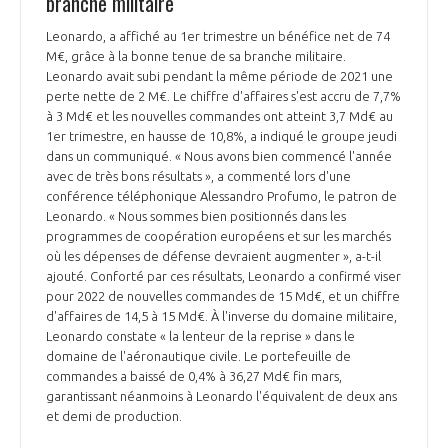
branche militaire
INTERNATIONALISATION
Leonardo, a affiché au 1er trimestre un bénéfice net de 74
M€, grâce à la bonne tenue de sa branche militaire.
Leonardo avait subi pendant la même période de 2021 une
perte nette de 2 M€. Le chiffre d'affaires s'est accru de 7,7%
à 3 Md€ et les nouvelles commandes ont atteint 3,7 Md€ au
1er trimestre, en hausse de 10,8%, a indiqué le groupe jeudi
dans un communiqué. « Nous avons bien commencé l'année
avec de très bons résultats », a commenté lors d'une
conférence téléphonique Alessandro Profumo, le patron de
Leonardo. « Nous sommes bien positionnés dans les
programmes de coopération européens et sur les marchés
où les dépenses de défense devraient augmenter », a-t-il
ajouté. Conforté par ces résultats, Leonardo a confirmé viser
pour 2022 de nouvelles commandes de 15 Md€, et un chiffre
d'affaires de 14,5 à 15 Md€. À l'inverse du domaine militaire,
Leonardo constate « la lenteur de la reprise » dans le
domaine de l'aéronautique civile. Le portefeuille de
commandes a baissé de 0,4% à 36,27 Md€ fin mars,
garantissant néanmoins à Leonardo l'équivalent de deux ans
et demi de production.