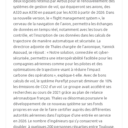
deux logiciels retenus par Airbus pour le renouvellement des
systèmes de gestion de vol, qui équiperont ses avions, des
A320 aux A350 en passant par les A330 à partir de 2026. Dans
sa nouvelle version, le « flight management system », le
cerveau de la navigation de l'avion, permettra les échanges
de données en temps réel, notamment avec les tours de
contrôle, et l'inscription de ces données dans les calculs de
trajectoire de manière automatique et sécurisée. La
directrice adjointe de Thales chargée de l'avionique, Yannick
Assouad, se réjouit : « Notre solution, connectée et cyber-
sécurisée, permettra une interopérabilité facilitée pour les
compagnies aériennes comme pour les pilotes et des
optimisations de trajectoire visant à réduire l'impact
carbone des opérations », explique-t-elle. Avec de bons
calculs de vol, le système Pureflyt pourrait diminuer de 10%
les émissions de CO2 d’un vol. Le groupe avait accéléré ses
recherches au cours de 2021 grâce au plan de relance
aéronautique français. Thales va désormais poursuivre le
développement de ce nouveau système sur ses fonds
propres en vue de le faire certifier auprès des différentes
autorités aériennes dans l'optique d'une entrée en service
en 2026. Le nombre d'ingénieurs qui s'y consacrent va
doubler, à quelques 200 personnes réparties entre Toulouse,