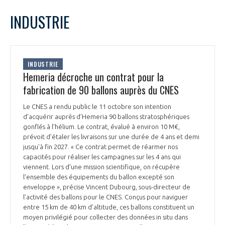
LE GIFAS
NON
OUI
octobre
2023
Mois Précédent
Mois 
t
INDUSTRIE
Rejoignez une filière d’excellence et développez
L
M
M
J
V
S
D
 à
votre réseau au sein d’un écosystème intégré et
1
PRÉSENTATION
cohérent
2
3
4
5
6
7
8
INDUSTRIE
9
10
11
12
13
14
15
Hemeria décroche un contrat pour la
NOTRE VISION
ORGANISATION
16
17
18
19
20
21
22
fabrication de 90 ballons auprès du CNES
23
24
25
26
27
28
29
NOS MISSIONS
Le CNES a rendu public le 11 octobre son intention
30
31
LE CONSEIL DU GIFAS
FONCTIONNEMENT
d’acquérir auprès d’Hemeria 90 ballons stratosphériques
gonflés à l’hélium. Le contrat, évalué à environ 10 M€,
NOTRE HISTOIRE
prévoit d’étaler les livraisons sur une durée de 4 ans et demi
L’ÉQUIPE DU GIFAS
GEADS
jusqu'à fin 2027. « Ce contrat permet de réarmer nos
ACCOMPAGNEMENT DE NOS ADHÉRENTS
capacités pour réaliser les campagnes sur les 4 ans qui
viennent. Lors d’une mission scientifique, on récupère
NOS RÉSEAUX À L'INTERNATIONAL
COMITÉ AERO PME
l’ensemble des équipements du ballon excepté son
LES PROGRAMMES DU GIFAS
LA MÉDIATION
enveloppe », précise Vincent Dubourg, sous-directeur de
l’activité des ballons pour le CNES. Conçus pour naviguer
Découvrez les avantages d'adhérer au GIFAS.
STARTAIR
UN ÉCOSYSTÈME INTÉGRÉ ET COHÉRENT
entre 15 km de 40 km d’altitude, ces ballons constituent un
LA MÉDIATION DANS LA FILIÈRE AÉRONAUTIQUE ET SPATIALE
Rencontres, salons, données sectorielles,
LE SALON DU BOURGET
moyen privilégié pour collecter des données in situ dans