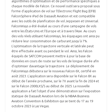
algorithmes d’optimisation et de performance spécifiques à
chaque modèle de Falcon. Ce nouvel outil sera proposé sous
forme d’application de vol sur l’Electronic Flight Bag (EFB)
FalconSphere iPad de Dassault Aviation et est compatible
avec les outils de planification de vol Jeppesen et Universal.
FalconWays a été évalué au cours d’une campagne de vols
entre les États-Unis et l’Europe et à travers l’Asie. Au cours
des vols réels utilisant FalconWays, les équipages ont ainsi pu
réduire leur consommation de carburant jusqu’à 7%.
L’optimisation de la trajectoire verticale et latérale peut
être effectuée avant ou pendant le vol. Ainsi, les Falcon
équipés de SATCOM peuvent mettre à jour la base de
données en cours de route sur les vols de longue durée afin
d’optimiser davantage la trajectoire. Le déploiement de
FalconWays débutera sur le nouveau Falcon 6X, certifié en
août 2023. L’application sera disponible sur le Falcon 8X au
début de l’année prochaine, sur le 7X avant la fin de 2024 et
sur le Falcon 2000LXS/S au début de 2025. La nouvelle
application a fait l’objet d’une démonstration sur l’exposition
statique de Dassault Aviation lors de la NBAA Business
Aviation Convention & Exhibition qui se tient du 17 au 19
octobre 2023 à Las Vegas.