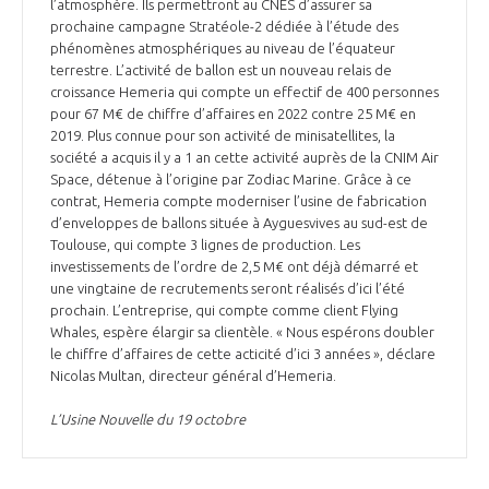
programmes ...
l’atmosphère. Ils permettront au CNES d’assurer sa
COMMISSIONS ET COMITÉS
POURQUOI DEVENIR MEMBRE ?
prochaine campagne Stratéole-2 dédiée à l’étude des
L'OBSERVATOIRE
LE MÉDIATEUR DE LA FILIÈRE AÉRONAUTIQUE ET SPATIALE
phénomènes atmosphériques au niveau de l’équateur
DEMANDE D’ADHÉSION
terrestre. L’activité de ballon est un nouveau relais de
croissance Hemeria qui compte un effectif de 400 personnes
MÉDIATION ET CHARTE D’ENGAGEMENT SUR LES RELATIONS ENTRE
pour 67 M€ de chiffre d’affaires en 2022 contre 25 M€ en
CLIENTS ET FOURNISSEURS
CHIFFRES CLÉS
2019. Plus connue pour son activité de minisatellites, la
société a acquis il y a 1 an cette activité auprès de la CNIM Air
LA MÉDIATION AU-DELÀ DE LA FILIÈRE AÉRONAUTIQUE ET SPATIALE
Space, détenue à l’origine par Zodiac Marine. Grâce à ce
contrat, Hemeria compte moderniser l’usine de fabrication
LES ENJEUX
d’enveloppes de ballons située à Ayguesvives au sud-est de
PRENDRE CONTACT AVEC LE MÉDIATEUR DE LA FILIÈRE
Toulouse, qui compte 3 lignes de production. Les
investissements de l’ordre de 2,5 M€ ont déjà démarré et
COMPÉTITIVITÉ
LES PUBLICATIONS
une vingtaine de recrutements seront réalisés d’ici l’été
prochain. L’entreprise, qui compte comme client Flying
EMPLOI & FORMATION
Whales, espère élargir sa clientèle. « Nous espérons doubler
DOCUMENTS & BROCHURES
le chiffre d’affaires de cette acticité d’ici 3 années », déclare
Nicolas Multan, directeur général d’Hemeria.
ENVIRONNEMENT
RAPPORTS D'ACTIVITÉS
L’Usine Nouvelle du 19 octobre
INNOVATION