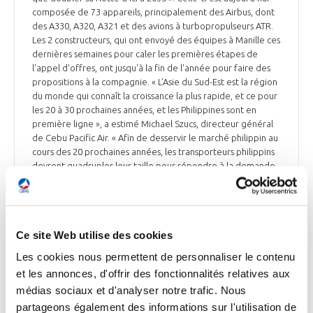
composée de 73 appareils, principalement des Airbus, dont
des A330, A320, A321 et des avions à turbopropulseurs ATR.
Les 2 constructeurs, qui ont envoyé des équipes à Manille ces
dernières semaines pour caler les premières étapes de
l'appel d'offres, ont jusqu'à la fin de l'année pour faire des
propositions à la compagnie. « L'Asie du Sud-Est est la région
du monde qui connaît la croissance la plus rapide, et ce pour
les 20 à 30 prochaines années, et les Philippines sont en
première ligne », a estimé Michael Szucs, directeur général
de Cebu Pacific Air. « Afin de desservir le marché philippin au
cours des 20 prochaines années, les transporteurs philippins
devront quadrupler leur taille pour répondre à la demande
croissante », a-t-il déclaré. Airbus et Boeing doivent envoyer
leurs offres d'ici à la fin de l'année.
La Tribune du 19 octobre
Ce site Web utilise des cookies
Les cookies nous permettent de personnaliser le contenu
et les annonces, d'offrir des fonctionnalités relatives aux
médias sociaux et d'analyser notre trafic. Nous
AVIATION COMMERCIALE
L’arrêt de la Navette vers Orly a fait perdre
partageons également des informations sur l'utilisation de