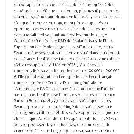
cartographier une zone en 3D ou de la filmer grâce à des
caméras haute définition. Le dernier, plus massif, permet de
tester les systèmes anti-drones en leur envoyant des dizaines
d’engins à intercepter. Conçus pour être emportés en
opération, ces essaims d’une vingtaine de drones tiennent
dans une valise et sont autonomes dès leur décollage.
Composée d’une équipe R&D de 8 salariés issus de l’Isae-
Supaero ou de l'école d'ingénieurs IMT Atlantique, Icarus
Swarms mène ses essais sur un terrain situé dans le sud-ouest
de la France. L’entreprise indique qu’elle réalisera un chiffre
d’affaires supérieur à 1 M€ en 2023 grâce à ses kits
commercialisés suivant les modèles entre 100 000 et 200 000
€. Elle compte parmi ses clients plusieurs acteurs français
comme l’armée de Terre, la Direction générale de
l’Armement, le RAID et d’autres à l’export comme l’armée
australienne. L’entreprise fabrique ses drones sous licence
Parrot à Bordeaux et y ajoute ses kits spécifiques. Icarus
Swarms prévoit de recruter 4 ingénieurs spécialisés dans
l’intelligence artificielle et de se développer dans la guerre
électronique. Au-delà de cette expérimentation, KNDS veut
pouvoir proposer des solutions basées sur un essaim de
drones d’ici 3 à 4 ans. Le groupe mise sur son expérience et