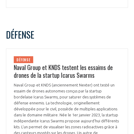
DÉFENSE
DÉFENSE
Naval Group et KNDS testent les essaims de
drones de la startup Icarus Swarms
Naval Group et KNDS (anciennement Nexter) ont testé un
essaim de drones autonomes conçus par la startup
bordelaise Icarus Swarms, pour saturer des systèmes de
défense ennemis. La technologie, originellement
développée pour le civil, possède de multiples applications
dans le domaine militaire. Née le 1er janvier 2023, la startup
indépendante Icarus Swarms propose aujourd’hui différents
kits. L’un permet de visualiser les zones radioactives grâce à
des capteurs montés sur les drones. Un autre de