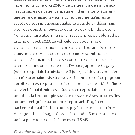
Indien sur la Lune d'ici 2040 ». Le dirigeant a demandé aux
responsables de l'agence spatiale indienne de préparer «
une série de missions » sur la Lune. Il estime qu'après le
succès de ses initiatives spatiales, le pays doit « désormais
viser des objectifs nouveaux et ambitieux ». L'Inde a été le
1er pays à faire atterrir un engin spatial près du pôle Sud de
la Lune en août 2023. Le véhicule avait pour mission
d'arpenter cette région encore peu cartographiée et de
transmettre des images et des données scientifiques
pendant 2 semaines. L'Inde se concentre désormais sur sa
première mission habitée dans l'Espace, appelée Gaganyaan
(véhicule spatial). La mission de 3 jours, qui devrait avoir lieu
l'année prochaine, vise à envoyer 3 membres d'équipage sur
l'orbite terrestre pour un coût d'un peu plus de 1 Md$. L'Inde
parvient à maintenir des coûts bas en reproduisant et en
adaptant la technologie spatiale existante à ses propres fins,
notamment grâce au nombre important d'ingénieurs
hautement qualifiés bien moins payés que leurs confrères
étrangers. L'alunissage réussi près du pôle Sud de la Lune en
août a par exemple coûté moins de 75 M$.
Ensemble de la presse du 19 octobre