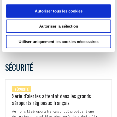
au total pour Montpellier au lieu de 15. « Il faut 25 nouvelles
lignes pour compenser, ce qui est brutal pour l'aéroport et
Autoriser tous les cookies
désastreux pour l'économie du territoire », souligne
Emmanuel Brehmer, le président du directoire de l'aéroport
montpelliérain.
Autoriser la sélection
La Tribune du 19 octobre
Utiliser uniquement les cookies nécessaires
SÉCURITÉ
SÉCURITÉ
Série d’alertes attentat dans les grands
aéroports régionaux français
Au moins 15 aéroports français ont dû procéder à une
évacuation mercredi 18 octobre après des « alertes à la