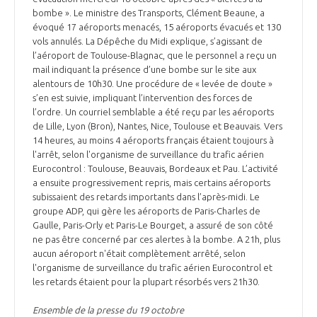
bombe ». Le ministre des Transports, Clément Beaune, a
évoqué 17 aéroports menacés, 15 aéroports évacués et 130
vols annulés. La Dépêche du Midi explique, s’agissant de
l’aéroport de Toulouse-Blagnac, que le personnel a reçu un
mail indiquant la présence d’une bombe sur le site aux
alentours de 10h30. Une procédure de « levée de doute »
s’en est suivie, impliquant l’intervention des forces de
l’ordre. Un courriel semblable a été reçu par les aéroports
de Lille, Lyon (Bron), Nantes, Nice, Toulouse et Beauvais. Vers
14 heures, au moins 4 aéroports français étaient toujours à
l'arrêt, selon l'organisme de surveillance du trafic aérien
Eurocontrol : Toulouse, Beauvais, Bordeaux et Pau. L’activité
a ensuite progressivement repris, mais certains aéroports
subissaient des retards importants dans l’après-midi. Le
groupe ADP, qui gère les aéroports de Paris-Charles de
Gaulle, Paris-Orly et Paris-Le Bourget, a assuré de son côté
ne pas être concerné par ces alertes à la bombe. A 21h, plus
aucun aéroport n'était complètement arrêté, selon
l'organisme de surveillance du trafic aérien Eurocontrol et
les retards étaient pour la plupart résorbés vers 21h30.
Ensemble de la presse du 19 octobre