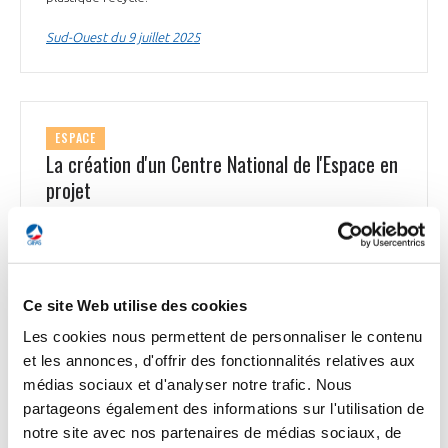
Sud-Ouest du 9 juillet 2025
ESPACE
La création d'un Centre National de l'Espace en
projet
À l’occasion des Assises du NewSpace 2025, 12 propositions
visent à consolider le spatial français. Le collectif des Assises
propose, entre autres, la création d'un Conseil National de
l'Espace afin de permettre une meilleure coordination du
secteur spatial français. Les propositions visent également à
Ce site Web utilise des cookies
renforcer l'indépendance technologique en matière d'accès
Les cookies nous permettent de personnaliser le contenu
à l'espace, devenu un enjeu géopolitique majeur. La création
et les annonces, d'offrir des fonctionnalités relatives aux
d'une Fondation Spatiale, pour démocratiser la culture
spatiale, a également été évoquée. Autre mesure phare : la
médias sociaux et d'analyser notre trafic. Nous
libre circulation des données spatiales pour booster
partageons également des informations sur l'utilisation de
l'innovation dans la recherche, les services publics et
notre site avec nos partenaires de médias sociaux, de
l'industrie privée.