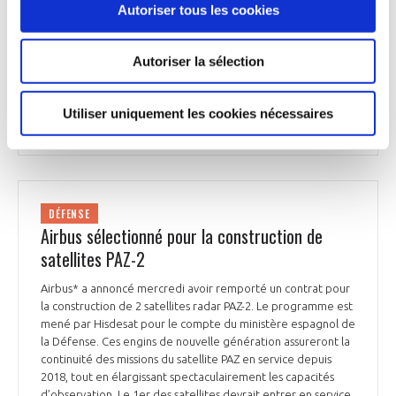
l'Allemagne, l'Espagne, la France et l'Italie. Les 4 pays se sont
Autoriser tous les cookies
engagés à acquérir 21 systèmes, dont 63 drones. Le
ministère des Armées s'interroge sur l'adéquation de ce
drone avec le besoin opérationnel de 2030-2035, explique-t-
Autoriser la sélection
on à La Tribune. La décision viendra probablement à la fin de
l'été.
Utiliser uniquement les cookies nécessaires
La Tribune du 9 juillet 2025
DÉFENSE
Airbus sélectionné pour la construction de
satellites PAZ-2
Airbus* a annoncé mercredi avoir remporté un contrat pour
la construction de 2 satellites radar PAZ-2. Le programme est
mené par Hisdesat pour le compte du ministère espagnol de
la Défense. Ces engins de nouvelle génération assureront la
continuité des missions du satellite PAZ en service depuis
2018, tout en élargissant spectaculairement les capacités
d’observation. Le 1er des satellites devrait entrer en service