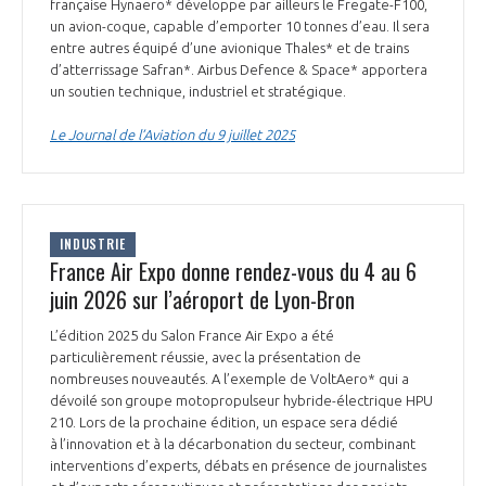
française Hynaero* développe par ailleurs le Fregate-F100,
INTERNATIONALISATION
un avion-coque, capable d’emporter 10 tonnes d’eau. Il sera
entre autres équipé d’une avionique Thales* et de trains
d’atterrissage Safran*. Airbus Defence & Space* apportera
un soutien technique, industriel et stratégique.
Le Journal de l’Aviation du 9 juillet 2025
INDUSTRIE
France Air Expo donne rendez-vous du 4 au 6
juin 2026 sur l’aéroport de Lyon-Bron
L’édition 2025 du Salon France Air Expo a été
particulièrement réussie, avec la présentation de
nombreuses nouveautés. A l’exemple de VoltAero* qui a
dévoilé son groupe motopropulseur hybride-électrique HPU
210. Lors de la prochaine édition, un espace sera dédié
à l’innovation et à la décarbonation du secteur, combinant
interventions d’experts, débats en présence de journalistes