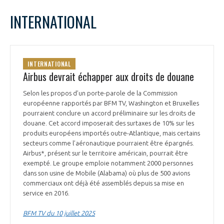
LE GIFAS
NON
OUI
juillet
2025
Mois Précédent
Mois 
t
INTERNATIONAL
Rejoignez une filière d’excellence et développez
L
M
M
J
V
S
D
 à
votre réseau au sein d’un écosystème intégré et
1
2
3
4
5
6
PRÉSENTATION
cohérent
7
8
9
10
11
12
13
INTERNATIONAL
14
15
16
17
18
19
20
Airbus devrait échapper aux droits de douane
NOTRE VISION
ORGANISATION
21
22
23
24
25
26
27
Selon les propos d’un porte-parole de la Commission
28
29
30
31
européenne rapportés par BFM TV, Washington et Bruxelles
NOS MISSIONS
LE CONSEIL DU GIFAS
pourraient conclure un accord préliminaire sur les droits de
FONCTIONNEMENT
douane. Cet accord imposerait des surtaxes de 10% sur les
produits européens importés outre-Atlantique, mais certains
NOTRE HISTOIRE
L’ÉQUIPE DU GIFAS
secteurs comme l’aéronautique pourraient être épargnés.
GEADS
ACCOMPAGNEMENT DE NOS ADHÉRENTS
Airbus*, présent sur le territoire américain, pourrait être
exempté. Le groupe emploie notamment 2000 personnes
NOS RÉSEAUX À L'INTERNATIONAL
COMITÉ AERO PME
dans son usine de Mobile (Alabama) où plus de 500 avions
LES PROGRAMMES DU GIFAS
LA MÉDIATION
commerciaux ont déjà été assemblés depuis sa mise en
service en 2016.
Découvrez les avantages d'adhérer au GIFAS.
STARTAIR
UN ÉCOSYSTÈME INTÉGRÉ ET COHÉRENT
LA MÉDIATION DANS LA FILIÈRE AÉRONAUTIQUE ET SPATIALE
Rencontres, salons, données sectorielles,
BFM TV du 10 juillet 2025
LE SALON DU BOURGET