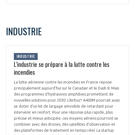
programmes ...
COMMISSIONS ET COMITÉS
POURQUOI DEVENIR MEMBRE ?
L'OBSERVATOIRE
LE MÉDIATEUR DE LA FILIÈRE AÉRONAUTIQUE ET SPATIALE
DEMANDE D’ADHÉSION
MÉDIATION ET CHARTE D’ENGAGEMENT SUR LES RELATIONS ENTRE
INDUSTRIE
CLIENTS ET FOURNISSEURS
CHIFFRES CLÉS
LA MÉDIATION AU-DELÀ DE LA FILIÈRE AÉRONAUTIQUE ET SPATIALE
LES ENJEUX
INDUSTRIE
L’industrie se prépare à la lutte contre les
PRENDRE CONTACT AVEC LE MÉDIATEUR DE LA FILIÈRE
incendies
COMPÉTITIVITÉ
LES PUBLICATIONS
La lutte aérienne contre les incendies en France repose
principalement aujourd’hui sur le Canadair et le Dash 8. Mais
EMPLOI & FORMATION
des programmes d’hydravions amphibies promettent de
DOCUMENTS & BROCHURES
nouvelles solutions pour 2030. L’Airbus* A400M pourrait aussi
se doter d’un kit de largage amovible de retardant pour
ENVIRONNEMENT
RAPPORTS D'ACTIVITÉS
intervenir en renfort. Pour une réponse plus rapide, plus
précise et mieux anticipée, ces moyens aériens pourront se
combiner avec des drones, des satellites d’observation et
INNOVATION
des plateformes de traitement en temps réel. La startup