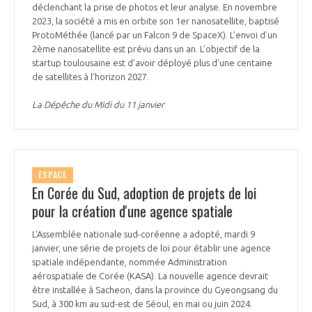
programmes ...
COMMISSIONS ET COMITÉS
déclenchant la prise de photos et leur analyse. En novembre
POURQUOI DEVENIR MEMBRE ?
L'OBSERVATOIRE
2023, la société a mis en orbite son 1er nanosatellite, baptisé
LE MÉDIATEUR DE LA FILIÈRE AÉRONAUTIQUE ET SPATIALE
ProtoMéthée (lancé par un Falcon 9 de SpaceX). L’envoi d’un
DEMANDE D’ADHÉSION
2ème nanosatellite est prévu dans un an. L’objectif de la
MÉDIATION ET CHARTE D’ENGAGEMENT SUR LES RELATIONS ENTRE
startup toulousaine est d’avoir déployé plus d’une centaine
CLIENTS ET FOURNISSEURS
de satellites à l’horizon 2027.
CHIFFRES CLÉS
La Dépêche du Midi du 11 janvier
LA MÉDIATION AU-DELÀ DE LA FILIÈRE AÉRONAUTIQUE ET SPATIALE
LES ENJEUX
PRENDRE CONTACT AVEC LE MÉDIATEUR DE LA FILIÈRE
COMPÉTITIVITÉ
ESPACE
LES PUBLICATIONS
En Corée du Sud, adoption de projets de loi
pour la création d'une agence spatiale
EMPLOI & FORMATION
DOCUMENTS & BROCHURES
L'Assemblée nationale sud-coréenne a adopté, mardi 9
janvier, une série de projets de loi pour établir une agence
ENVIRONNEMENT
RAPPORTS D'ACTIVITÉS
spatiale indépendante, nommée Administration
aérospatiale de Corée (KASA). La nouvelle agence devrait
INNOVATION
être installée à Sacheon, dans la province du Gyeongsang du
Sud, à 300 km au sud-est de Séoul, en mai ou juin 2024.