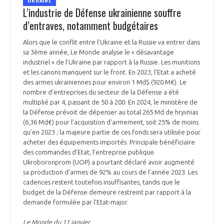
UKRAINE
L’industrie de Défense ukrainienne souffre
d’entraves, notamment budgétaires
Alors que le conflit entre l’Ukraine et la Russie va entrer dans
sa 3ème année, Le Monde analyse le « désavantage
industriel » de l’Ukraine par rapport à la Russie. Les munitions
et les canons manquent sur le front. En 2023, l’Etat a acheté
des armes ukrainiennes pour environ 1 Md$ (920 M€). Le
nombre d’entreprises du secteur de la Défense a été
multiplié par 4, passant de 50 à 200. En 2024, le ministère de
la Défense prévoit de dépenser au total 265 Md de hryvnias
(6,36 Md€) pour l’acquisition d’armement, soit 25% de moins
qu’en 2023 ; la majeure partie de ces fonds sera utilisée pour
acheter des équipements importés. Principale bénéficiaire
des commandes d’Etat, l’entreprise publique
Ukroboronprom (UOP) a pourtant déclaré avoir augmenté
sa production d’armes de 92% au cours de l’année 2023. Les
cadences restent toutefois insuffisantes, tandis que le
budget de la Défense demeure restreint par rapport à la
demande formulée par l’Etat-major.
Le Monde du 11 janvier