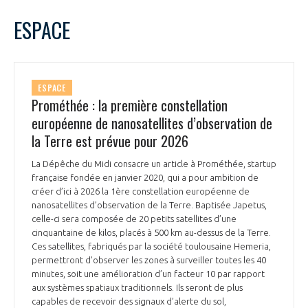
LE GIFAS
NON
OUI
janvier
2024
Mois Précédent
Mois 
t
ESPACE
Rejoignez une filière d’excellence et développez
L
M
M
J
V
S
D
 à
votre réseau au sein d’un écosystème intégré et
1
2
3
4
5
6
7
PRÉSENTATION
cohérent
8
9
10
11
12
13
14
ESPACE
15
16
17
18
19
20
21
Prométhée : la première constellation
NOTRE VISION
ORGANISATION
22
23
24
25
26
27
28
européenne de nanosatellites d’observation de
29
30
31
la Terre est prévue pour 2026
NOS MISSIONS
LE CONSEIL DU GIFAS
FONCTIONNEMENT
La Dépêche du Midi consacre un article à Prométhée, startup
française fondée en janvier 2020, qui a pour ambition de
NOTRE HISTOIRE
L’ÉQUIPE DU GIFAS
créer d’ici à 2026 la 1ère constellation européenne de
GEADS
ACCOMPAGNEMENT DE NOS ADHÉRENTS
nanosatellites d’observation de la Terre. Baptisée Japetus,
celle-ci sera composée de 20 petits satellites d’une
NOS RÉSEAUX À L'INTERNATIONAL
cinquantaine de kilos, placés à 500 km au-dessus de la Terre.
COMITÉ AERO PME
LES PROGRAMMES DU GIFAS
Ces satellites, fabriqués par la société toulousaine Hemeria,
LA MÉDIATION
permettront d’observer les zones à surveiller toutes les 40
Découvrez les avantages d'adhérer au GIFAS.
minutes, soit une amélioration d’un facteur 10 par rapport
STARTAIR
UN ÉCOSYSTÈME INTÉGRÉ ET COHÉRENT
aux systèmes spatiaux traditionnels. Ils seront de plus
LA MÉDIATION DANS LA FILIÈRE AÉRONAUTIQUE ET SPATIALE
Rencontres, salons, données sectorielles,
LE SALON DU BOURGET
capables de recevoir des signaux d’alerte du sol,