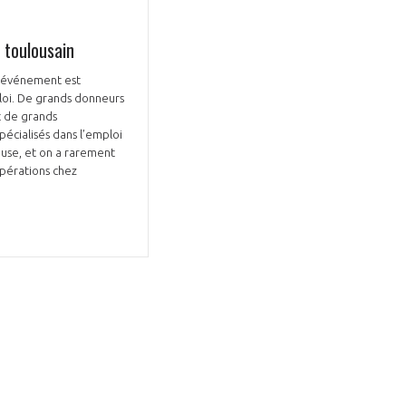
 toulousain
 L’événement est
loi. De grands donneurs
t de grands
cialisés dans l’emploi
ouse, et on a rarement
opérations chez