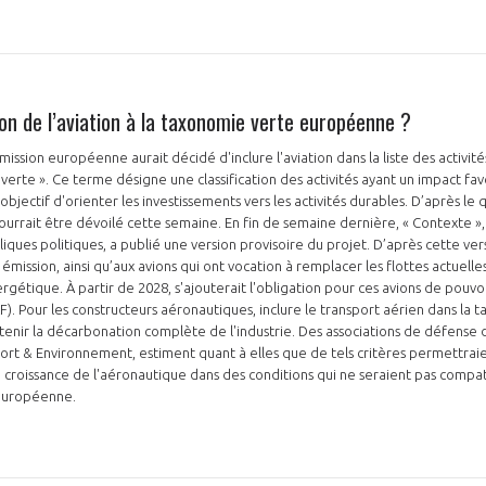
on de l’aviation à la taxonomie verte européenne ?
mission européenne aurait décidé d'inclure l'aviation dans la liste des activi
verte ». Ce terme désigne une classification des activités ayant un impact fav
objectif d'orienter les investissements vers les activités durables. D’après le 
urrait être dévoilé cette semaine. En fin de semaine dernière, « Contexte », 
bliques politiques, a publié une version provisoire du projet. D’après cette vers
émission, ainsi qu’aux avions qui ont vocation à remplacer les flottes actuelle
ergétique. À partir de 2028, s'ajouterait l'obligation pour ces avions de pouv
F). Pour les constructeurs aéronautiques, inclure le transport aérien dans l
tenir la décarbonation complète de l'industrie. Des associations de défense
ort & Environnement, estiment quant à elles que de tels critères permettrai
oissance de l'aéronautique dans des conditions qui ne seraient pas compati
 européenne.