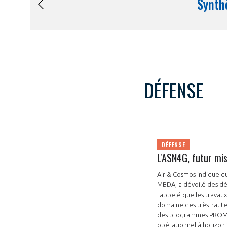
DÉFENSE
DÉFENSE
L'ASN4G, futur mis
Air & Cosmos indique qu
MBDA, a dévoilé des déta
rappelé que les travaux
domaine des très hautes
des programmes PROMETH
opérationnel à horizon 