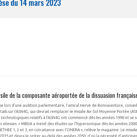
Synthèse du 14 mars 2023
Mois
sile de la composante aéroportée de la dissuasion français
e lors d'une audition parlementaire, l'amiral Hervé de Bonnaventure, conse
ils sur l'ASN4G, qui devrait remplacer le missile Air-Sol Moyenne Portée (ASMP
 technologiques relatifs à l’ASN4G ont commencé dès les années 1990 et se so
 vitesses. « MBDA a mené des études sur l'hypersonique dès les années 2000
EE 1, 2 et 3, en cotraitance avec l'ONERA », relève le magazine. Le missile
2035 et devra le rester au-delà des années 2050, d'où la nécessité d'anticiper