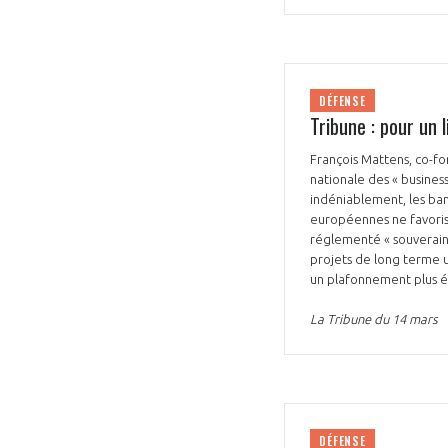
DÉFENSE
Tribune : pour un 
François Mattens, co-fo
VOUS ÊTES
nationale des « business
indéniablement, les ba
ADHÉRENTS
européennes ne favorisa
réglementé « souverainet
Développez votre activité à l’étra
projets de long terme ut
un plafonnement plus éle
pérennité de votre entreprise à
La Tribune du 14 mars
DÉFENSE