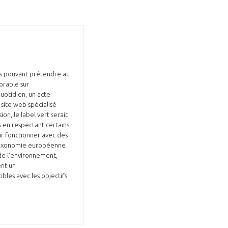
tés pouvant prétendre au
orable sur
quotidien, un acte
site web spécialisé
ion, le label vert serait
s en respectant certains
oir fonctionner avec des
a taxonomie européenne
 de l'environnement,
ent un
bles avec les objectifs