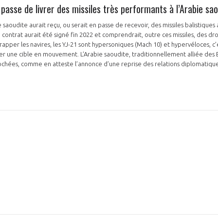
 passe de livrer des missiles très performants à l’Arabie sa
e saoudite aurait reçu, ou serait en passe de recevoir, des missiles balistiques 
 contrat aurait été signé fin 2022 et comprendrait, outre ces missiles, des d
rapper les navires, les YJ-21 sont hypersoniques (Mach 10) et hypervéloces, c’
NON
OUI
une cible en mouvement. L’Arabie saoudite, traditionnellement alliée des Et
ées, comme en atteste l’annonce d’une reprise des relations diplomatiques 
Découvrez les avantages d'adhérer au 
données sectorielles, p
DEMANDE D’ADH