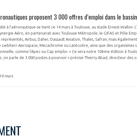
éronautiques proposent 3 000 offres d’emploi dans le bassin
dié à l’aéronautique se tient ce 14 mars à Toulouse, au stade Ernest-Wallon.
Synergie Aéro, en partenariat avec Toulouse Métropole, le GIFAS et Pôle Emp
 représentés, Airbus, Daher, Dassault Aviation, Thales, Safran, mais égalemen
iebherr-Aerospace, Mecachrome ou Latécoère, ainsi que des organismes spé
ionnelle, comme l’Apec ou Cap emploi. « Ce sera notre 10ème édition à Toul
e, on parle de 3 000 postes à pourvoir » précise Thierry Abad, directeur des 
14 mars
MENT