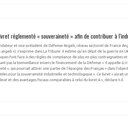
livret réglementé « souveraineté » afin de contribuer à l’in
ndateur et vice-président de Défense Angels, réseau sectoriel de France Ang
PAS ENCORE ADH
 angels »), s’exprime dans La Tribune. Il estime qu’en dépit de la guerre en Uk
nques font face à des règles de compliance de plus en plus contraignantes e
VOUS ÊTES UN PROFESSIONN
nt pas la bienveillance envers le financement de la Défense ». Il appelle à cr
é », qui pourrait attirer une partie de l'épargne des Français « dans l'objec
nger et assurez la
Rejoignez une filière d’excellen
iles pour la souveraineté industrielle et technologique ». Ce livret « aurait u
vé et des avantages fiscaux comparables à celui du livret A », déclare-t-il.
 l’international
réseau au sein d’un écosystème
DEMANDE D’ADHÉSION
Avez-vous un statut de droit français ?