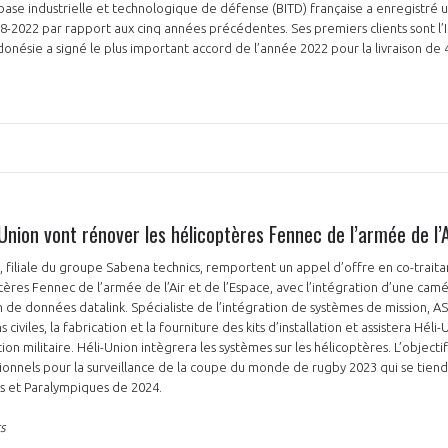
 base industrielle et technologique de défense (BITD) française a enregistré
8-2022 par rapport aux cinq années précédentes. Ses premiers clients sont l’I
ndonésie a signé le plus important accord de l’année 2022 pour la livraison de
Union vont rénover les hélicoptères Fennec de l’armée de l’A
, filiale du groupe Sabena technics, remportent un appel d’offre en co-trait
ptères Fennec de l’armée de l’Air et de l’Espace, avec l’intégration d’une cam
 de données datalink. Spécialiste de l’intégration de systèmes de mission, ASI
s civiles, la fabrication et la fourniture des kits d’installation et assistera Héli
on militaire. Héli-Union intègrera les systèmes sur les hélicoptères. L’objecti
ionnels pour la surveillance de la coupe du monde de rugby 2023 qui se tiend
s et Paralympiques de 2024.
s