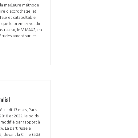
t la meilleure méthode
oire d'accrochage, et
afale et catapultable
é que le premier vol du
trateur, le V-MAX2, en
études amont sur les
dial
é lundi 13 mars, Paris
2018 et 2022, le poids
t modifié par rapport à
. La part russe a
, devant la Chine (5%)