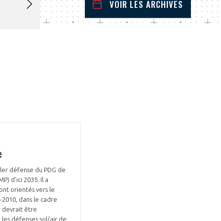
VOIR LES ARCHIVES
mars
2023
 Précédent
Mois Suivant
L
M
M
J
V
S
D
1
2
3
4
5
6
7
8
9
10
11
12
13
14
15
16
17
18
19
20
21
22
23
24
25
26
27
28
29
30
31
e
iller défense du PDG de
) d'ici 2035. Il a
nt orientés vers le
-2010, dans le cadre
 devrait être
 les défenses sol/air de