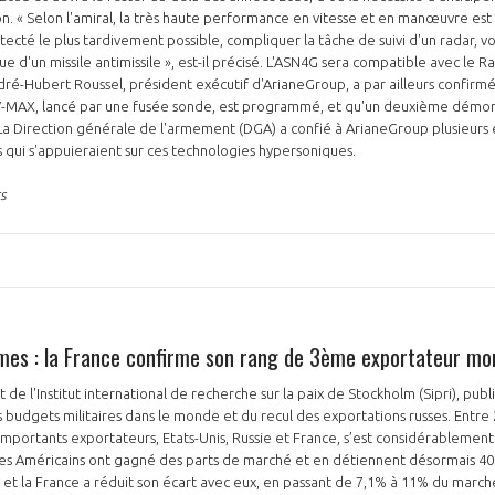
zon. « Selon l'amiral, la très haute performance en vitesse et en manœuvre es
tecté le plus tardivement possible, compliquer la tâche de suivi d'un radar, v
 d'un missile antimissile », est-il précisé. L'ASN4G sera compatible avec le R
dré-Hubert Roussel, président exécutif d'ArianeGroup, a par ailleurs confirm
-MAX, lancé par une fusée sonde, est programmé, et qu'un deuxième démons
La Direction générale de l'armement (DGA) a confié à ArianeGroup plusieurs 
 qui s'appuieraient sur ces technologies hypersoniques.
s
es : la France confirme son rang de 3ème exportateur mon
 de l'Institut international de recherche sur la paix de Stockholm (Sipri), publi
s budgets militaires dans le monde et du recul des exportations russes. Entre 
s importants exportateurs, Etats-Unis, Russie et France, s’est considérablemen
Les Américains ont gagné des parts de marché et en détiennent désormais 40%
et la France a réduit son écart avec eux, en passant de 7,1% à 11% du marché