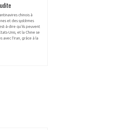
oudite
antinavires chinois à
rones et des systèmes
est-à-dire qu’ils peuvent
ats-Unis, et la Chine se
avec l’Iran, grâce à la
GIFAS. Rencontres, salons,
rogrammes ...
ÉSION