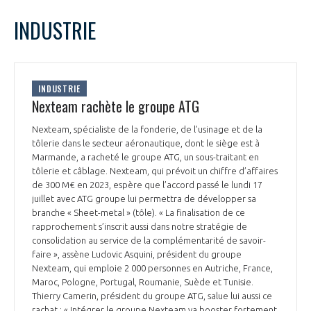
LE GIFAS
NON
OUI
juillet
2023
Mois Précédent
Mois 
t
INDUSTRIE
Rejoignez une filière d’excellence et développez
L
M
M
J
V
S
D
 à
votre réseau au sein d’un écosystème intégré et
1
2
PRÉSENTATION
cohérent
3
4
5
6
7
8
9
INDUSTRIE
10
11
12
13
14
15
16
Nexteam rachète le groupe ATG
NOTRE VISION
ORGANISATION
17
18
19
20
21
22
23
Nexteam, spécialiste de la fonderie, de l’usinage et de la
24
25
26
27
28
29
30
tôlerie dans le secteur aéronautique, dont le siège est à
NOS MISSIONS
31
LE CONSEIL DU GIFAS
Marmande, a racheté le groupe ATG, un sous-traitant en
FONCTIONNEMENT
tôlerie et câblage. Nexteam, qui prévoit un chiffre d’affaires
de 300 M€ en 2023, espère que l’accord passé le lundi 17
NOTRE HISTOIRE
L’ÉQUIPE DU GIFAS
juillet avec ATG groupe lui permettra de développer sa
GEADS
ACCOMPAGNEMENT DE NOS ADHÉRENTS
branche « Sheet-metal » (tôle). « La finalisation de ce
rapprochement s’inscrit aussi dans notre stratégie de
NOS RÉSEAUX À L'INTERNATIONAL
COMITÉ AERO PME
consolidation au service de la complémentarité de savoir-
LES PROGRAMMES DU GIFAS
LA MÉDIATION
faire », assène Ludovic Asquini, président du groupe
Nexteam, qui emploie 2 000 personnes en Autriche, France,
Découvrez les avantages d'adhérer au GIFAS.
STARTAIR
Maroc, Pologne, Portugal, Roumanie, Suède et Tunisie.
UN ÉCOSYSTÈME INTÉGRÉ ET COHÉRENT
LA MÉDIATION DANS LA FILIÈRE AÉRONAUTIQUE ET SPATIALE
Rencontres, salons, données sectorielles,
Thierry Camerin, président du groupe ATG, salue lui aussi ce
LE SALON DU BOURGET
rachat : « Intégrer le groupe Nexteam va booster fortement