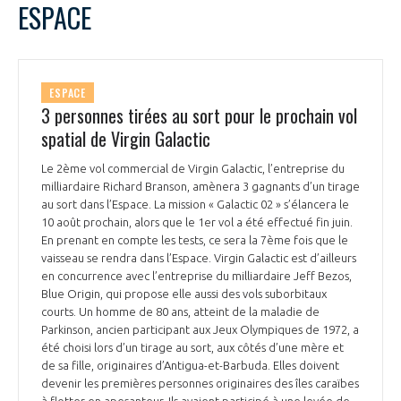
ESPACE
ESPACE
3 personnes tirées au sort pour le prochain vol
spatial de Virgin Galactic
Le 2ème vol commercial de Virgin Galactic, l’entreprise du
milliardaire Richard Branson, amènera 3 gagnants d’un tirage
au sort dans l’Espace. La mission « Galactic 02 » s’élancera le
10 août prochain, alors que le 1er vol a été effectué fin juin.
En prenant en compte les tests, ce sera la 7ème fois que le
vaisseau se rendra dans l’Espace. Virgin Galactic est d’ailleurs
en concurrence avec l’entreprise du milliardaire Jeff Bezos,
Blue Origin, qui propose elle aussi des vols suborbitaux
courts. Un homme de 80 ans, atteint de la maladie de
Parkinson, ancien participant aux Jeux Olympiques de 1972, a
été choisi lors d’un tirage au sort, aux côtés d’une mère et
de sa fille, originaires d’Antigua-et-Barbuda. Elles doivent
devenir les premières personnes originaires des îles caraïbes
à flotter en apesanteur. Ils avaient participé à une levée de