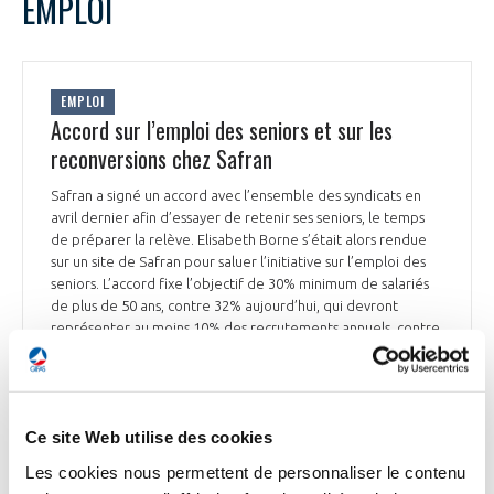
EMPLOI
EMPLOI
Accord sur l’emploi des seniors et sur les
reconversions chez Safran
Safran a signé un accord avec l’ensemble des syndicats en
avril dernier afin d’essayer de retenir ses seniors, le temps
de préparer la relève. Elisabeth Borne s’était alors rendue
sur un site de Safran pour saluer l’initiative sur l’emploi des
seniors. L’accord fixe l’objectif de 30% minimum de salariés
de plus de 50 ans, contre 32% aujourd’hui, qui devront
représenter au moins 10% des recrutements annuels, contre
8,7% ces 3 dernières années. Le texte s’attaque à plusieurs
freins au maintien dans l’emploi, et prévoit notamment une
décroissance progressive de l’activité à partir de 60 ou 61
ans. « Si l’on veut que les travailleurs expérimentés restent
Ce site Web utilise des cookies
plus longtemps, il faut que les entreprises acceptent de
modifier leur organisation du travail », explique Stéphane
Les cookies nous permettent de personnaliser le contenu
Dubois, DRH chez Safran. Le deuxième grand chantier est