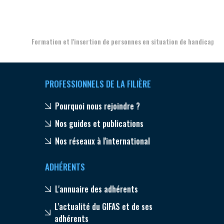
Aer
Formation et l'insertion de personnes en situation de handicap
PROFESSIONNELS DE LA FILIÈRE
Pourquoi nous rejoindre ?
Nos guides et publications
Nos réseaux à l'international
ADHÉRENTS
L'annuaire des adhérents
L'actualité du GIFAS et de ses
adhérents