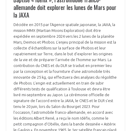
allemande doit explorer les lunes de Mars pour
la JAXA
Décidée en 2015 par l’Agence spatiale japonaise, la JAXA, la
mission MMX (Martian Moons Exploration) doit être
expédiée en septembre 2024 vers les 2 lunes de la planète
Mars, Deimos et Phobos. L’enjeu principal de la mission est la
collecte d’échantillons sur la surface de Phobos et leur
rapatriement sur Terre, dans le but d’explorer les origines
de la vie et de préparer l’arrivée de l’homme sur Mars. La
contribution du CNES et du DLR se traduit en premier lieu
par la conception et la fourniture d’une astromobile très
innovante de 25 kg, qui effectuera des analyses du régolithe
de Phobos. L’engin est actuellement en train de subir
différents tests de qualification à Toulouse et devra être
livré mi-septembre au Japon. La cérémonie officielle de
signature de l’accord entre la JAXA, le CNES et le DLR s’est
tenu le 20 juin, lors du Salon du Bourget 2023. Pour
l’occasion, l’astromobile franco-allemande, en accord avec
les éditions Albert René, a reçu le nom Idéfix, comme le
petit compagnon d’Obélix, dans la bande dessinée « Astérix
le Gaulois ». En novembre 1965, le 1er satellite français placé