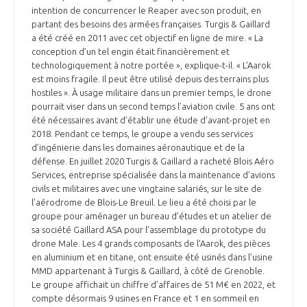
intention de concurrencer le Reaper avec son produit, en
partant des besoins des armées françaises. Turgis & Gaillard
a été créé en 2011 avec cet objectif en ligne de mire. « La
conception d’un tel engin était financièrement et
technologiquement à notre portée », explique-t-il. « L’Aarok
est moins fragile. Il peut être utilisé depuis des terrains plus
hostiles ». À usage militaire dans un premier temps, le drone
pourrait viser dans un second temps l’aviation civile. 5 ans ont
été nécessaires avant d’établir une étude d’avant-projet en
2018. Pendant ce temps, le groupe a vendu ses services
d’ingénierie dans les domaines aéronautique et de la
défense. En juillet 2020 Turgis & Gaillard a racheté Blois Aéro
Services, entreprise spécialisée dans la maintenance d’avions
civils et militaires avec une vingtaine salariés, sur le site de
l’aérodrome de Blois-Le Breuil. Le lieu a été choisi par le
groupe pour aménager un bureau d’études et un atelier de
sa société Gaillard ASA pour l’assemblage du prototype du
drone Male. Les 4 grands composants de l’Aarok, des pièces
en aluminium et en titane, ont ensuite été usinés dans l’usine
MMD appartenant à Turgis & Gaillard, à côté de Grenoble.
Le groupe affichait un chiffre d’affaires de 51 M€ en 2022, et
compte désormais 9 usines en France et 1 en sommeil en