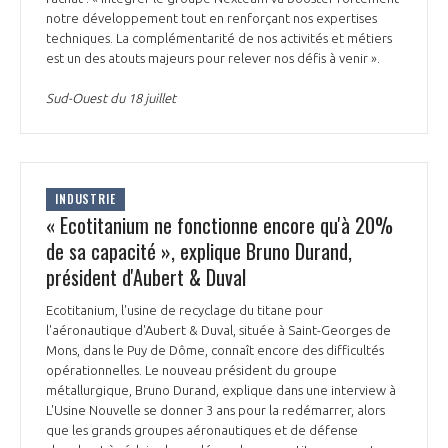
programmes ...
COMMISSIONS ET COMITÉS
notre développement tout en renforçant nos expertises
POURQUOI DEVENIR MEMBRE ?
L'OBSERVATOIRE
LE MÉDIATEUR DE LA FILIÈRE AÉRONAUTIQUE ET SPATIALE
techniques. La complémentarité de nos activités et métiers
DEMANDE D’ADHÉSION
est un des atouts majeurs pour relever nos défis à venir ».
MÉDIATION ET CHARTE D’ENGAGEMENT SUR LES RELATIONS ENTRE
Sud-Ouest du 18 juillet
CLIENTS ET FOURNISSEURS
CHIFFRES CLÉS
LA MÉDIATION AU-DELÀ DE LA FILIÈRE AÉRONAUTIQUE ET SPATIALE
LES ENJEUX
INDUSTRIE
« Ecotitanium ne fonctionne encore qu'à 20%
PRENDRE CONTACT AVEC LE MÉDIATEUR DE LA FILIÈRE
de sa capacité », explique Bruno Durand,
COMPÉTITIVITÉ
LES PUBLICATIONS
président d'Aubert & Duval
EMPLOI & FORMATION
Ecotitanium, l'usine de recyclage du titane pour
DOCUMENTS & BROCHURES
l'aéronautique d'Aubert & Duval, située à Saint-Georges de
Mons, dans le Puy de Dôme, connaît encore des difficultés
ENVIRONNEMENT
RAPPORTS D'ACTIVITÉS
opérationnelles. Le nouveau président du groupe
métallurgique, Bruno Durand, explique dans une interview à
L'Usine Nouvelle se donner 3 ans pour la redémarrer, alors
INNOVATION
que les grands groupes aéronautiques et de défense