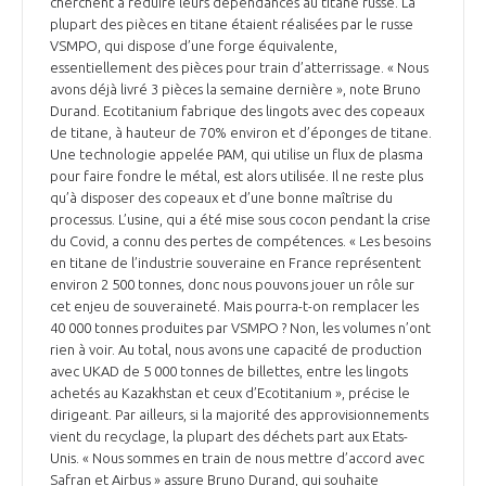
cherchent à réduire leurs dépendances au titane russe. La
INTERNATIONALISATION
plupart des pièces en titane étaient réalisées par le russe
VSMPO, qui dispose d’une forge équivalente,
essentiellement des pièces pour train d’atterrissage. « Nous
avons déjà livré 3 pièces la semaine dernière », note Bruno
Durand. Ecotitanium fabrique des lingots avec des copeaux
de titane, à hauteur de 70% environ et d’éponges de titane.
Une technologie appelée PAM, qui utilise un flux de plasma
pour faire fondre le métal, est alors utilisée. Il ne reste plus
qu’à disposer des copeaux et d’une bonne maîtrise du
processus. L’usine, qui a été mise sous cocon pendant la crise
du Covid, a connu des pertes de compétences. « Les besoins
en titane de l’industrie souveraine en France représentent
environ 2 500 tonnes, donc nous pouvons jouer un rôle sur
cet enjeu de souveraineté. Mais pourra-t-on remplacer les
40 000 tonnes produites par VSMPO ? Non, les volumes n’ont
rien à voir. Au total, nous avons une capacité de production
avec UKAD de 5 000 tonnes de billettes, entre les lingots
achetés au Kazakhstan et ceux d’Ecotitanium », précise le
dirigeant. Par ailleurs, si la majorité des approvisionnements
vient du recyclage, la plupart des déchets part aux Etats-
Unis. « Nous sommes en train de nous mettre d’accord avec
Safran et Airbus » assure Bruno Durand, qui souhaite