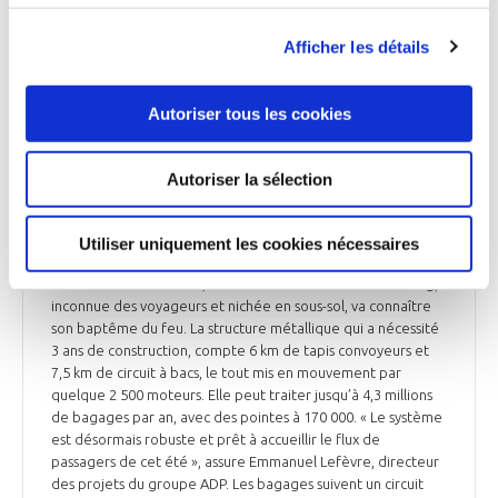
AVIATION COMMERCIALE
Focus sur le nouveau tri bagages de l'aéroport
Afficher les détails
Paris-CDG
Exploité depuis un an par le groupe ADP, le TBS4 de Paris-
Autoriser tous les cookies
CDG est le tri bagages le plus moderne du groupe et le plus
grand en France. Un monstre de métal et de systèmes
automatisés qui traite en moyenne 12 000 bagages par jour.
Autoriser la sélection
En service depuis avril 2022, cet équipement de 150 M€,
conçu et construit par Siemens, contribue à ce que le groupe
ADP absorbe sans heurts le retour d’un trafic aérien
Utiliser uniquement les cookies nécessaires
quasiment revenu au niveau d’avant-crise. A la veille d’une
nouvelle saison estivale, cette installation de 300 m de long,
inconnue des voyageurs et nichée en sous-sol, va connaître
son baptême du feu. La structure métallique qui a nécessité
3 ans de construction, compte 6 km de tapis convoyeurs et
7,5 km de circuit à bacs, le tout mis en mouvement par
quelque 2 500 moteurs. Elle peut traiter jusqu’à 4,3 millions
de bagages par an, avec des pointes à 170 000. « Le système
est désormais robuste et prêt à accueillir le flux de
passagers de cet été », assure Emmanuel Lefèvre, directeur
des projets du groupe ADP. Les bagages suivent un circuit