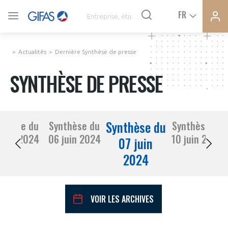
Ferme
Ferme
FR
VOUS ÊTES ADHÉRENTS
la
la
modal
modal
memb
memb
Actualités
Dernière Synthèse de presse
ACTUALITÉS
SYNTHÈSE DE PRESSE
À LA UNE
Synthèse du
nthèse du
Synthèse du
Synthèse du
DEMANDE D’ADHÉSION
05 juin 2024
06 juin 2024
10 juin 2024
SYNTHÈSE DE PRESSE
07 juin
2024
CONNEXION
AGENDA
Avez-vous un statut de droit français ?
VOIR LES ARCHIVES
PAS ENCORE ADHÉRENT ?
COMMUNIQUÉS DE PRESSE
VOUS ÊTES UN PROFESSIONNEL DE LA FILIÈRE ?