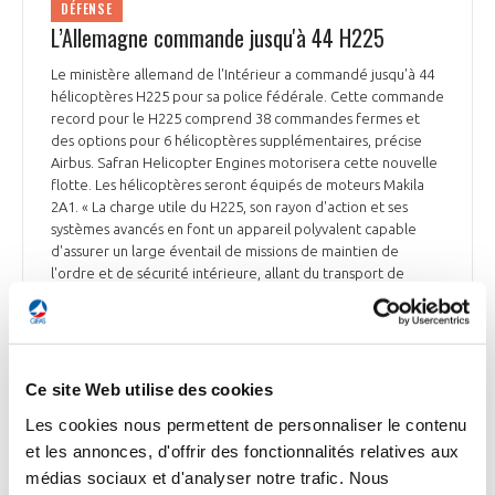
DÉFENSE
L’Allemagne commande jusqu'à 44 H225
Le ministère allemand de l'Intérieur a commandé jusqu'à 44
hélicoptères H225 pour sa police fédérale. Cette commande
record pour le H225 comprend 38 commandes fermes et
des options pour 6 hélicoptères supplémentaires, précise
Airbus. Safran Helicopter Engines motorisera cette nouvelle
flotte. Les hélicoptères seront équipés de moteurs Makila
2A1. « La charge utile du H225, son rayon d'action et ses
systèmes avancés en font un appareil polyvalent capable
d'assurer un large éventail de missions de maintien de
l'ordre et de sécurité intérieure, allant du transport de
forces spéciales à la lutte contre les incendies et aux secours
en cas de catastrophe », souligne Airbus. Les livraisons
devraient débuter en 2029. Bruno Even, PDG d'Airbus
Helicopters, a déclaré : « La Bundespolizei peut s'attendre à
disposer d'un hélicoptère moderne grâce aux améliorations
Ce site Web utilise des cookies
continues que nous avons apportées à notre H225 au cours
Les cookies nous permettent de personnaliser le contenu
des dernières années. Il restera l'un des hélicoptères les plus
et les annonces, d'offrir des fonctionnalités relatives aux
avancés disponibles sur le marché pour les décennies à venir
». Le H225 remplacera les hélicoptères H155 et AS332 en
médias sociaux et d'analyser notre trafic. Nous
service au sein de la police fédérale allemande depuis plus