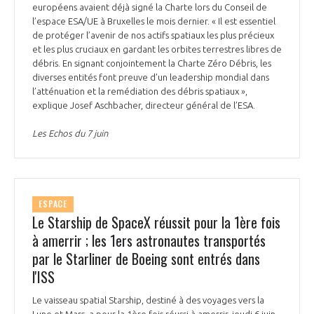
programmes ...
COMMISSIONS ET COMITÉS
européens avaient déjà signé la Charte lors du Conseil de
POURQUOI DEVENIR MEMBRE ?
L'OBSERVATOIRE
l’espace ESA/UE à Bruxelles le mois dernier. « Il est essentiel
LE MÉDIATEUR DE LA FILIÈRE AÉRONAUTIQUE ET SPATIALE
de protéger l’avenir de nos actifs spatiaux les plus précieux
DEMANDE D’ADHÉSION
et les plus cruciaux en gardant les orbites terrestres libres de
MÉDIATION ET CHARTE D’ENGAGEMENT SUR LES RELATIONS ENTRE
débris. En signant conjointement la Charte Zéro Débris, les
CLIENTS ET FOURNISSEURS
diverses entités font preuve d’un leadership mondial dans
CHIFFRES CLÉS
l’atténuation et la remédiation des débris spatiaux »,
explique Josef Aschbacher, directeur général de l’ESA.
LA MÉDIATION AU-DELÀ DE LA FILIÈRE AÉRONAUTIQUE ET SPATIALE
LES ENJEUX
Les Echos du 7 juin
PRENDRE CONTACT AVEC LE MÉDIATEUR DE LA FILIÈRE
COMPÉTITIVITÉ
LES PUBLICATIONS
ESPACE
EMPLOI & FORMATION
Le Starship de SpaceX réussit pour la 1ère fois
DOCUMENTS & BROCHURES
à amerrir ; les 1ers astronautes transportés
ENVIRONNEMENT
par le Starliner de Boeing sont entrés dans
RAPPORTS D'ACTIVITÉS
l'ISS
INNOVATION
Le vaisseau spatial Starship, destiné à des voyages vers la
Lune et Mars, a pour la 1ère fois réussi à amerrir, jeudi 6 juin,