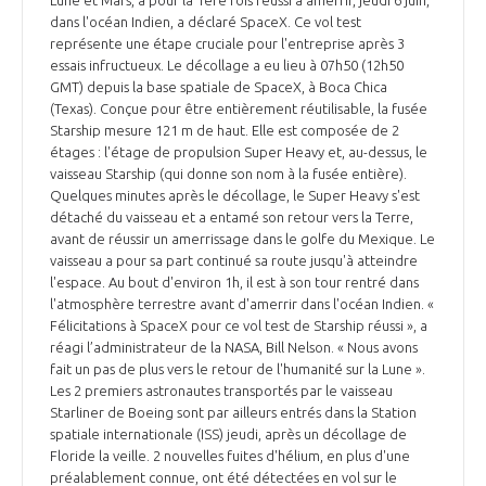
dans l'océan Indien, a déclaré SpaceX. Ce vol test
INTERNATIONALISATION
représente une étape cruciale pour l'entreprise après 3
essais infructueux. Le décollage a eu lieu à 07h50 (12h50
GMT) depuis la base spatiale de SpaceX, à Boca Chica
(Texas). Conçue pour être entièrement réutilisable, la fusée
Starship mesure 121 m de haut. Elle est composée de 2
étages : l'étage de propulsion Super Heavy et, au-dessus, le
vaisseau Starship (qui donne son nom à la fusée entière).
Quelques minutes après le décollage, le Super Heavy s'est
détaché du vaisseau et a entamé son retour vers la Terre,
avant de réussir un amerrissage dans le golfe du Mexique. Le
vaisseau a pour sa part continué sa route jusqu'à atteindre
l'espace. Au bout d'environ 1h, il est à son tour rentré dans
l'atmosphère terrestre avant d'amerrir dans l'océan Indien. «
Félicitations à SpaceX pour ce vol test de Starship réussi », a
réagi l’administrateur de la NASA, Bill Nelson. « Nous avons
fait un pas de plus vers le retour de l'humanité sur la Lune ».
Les 2 premiers astronautes transportés par le vaisseau
Starliner de Boeing sont par ailleurs entrés dans la Station
spatiale internationale (ISS) jeudi, après un décollage de
Floride la veille. 2 nouvelles fuites d'hélium, en plus d'une
préalablement connue, ont été détectées en vol sur le