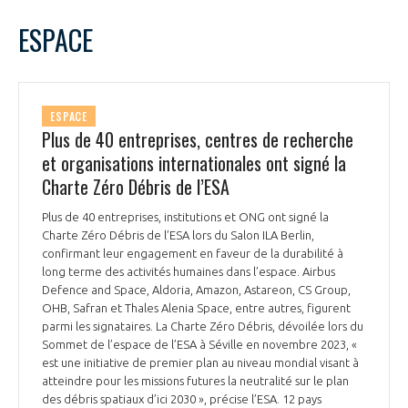
LE GIFAS
NON
OUI
juin
2024
Mois Précédent
Mois 
t
ESPACE
Rejoignez une filière d’excellence et développez
L
M
M
J
V
S
D
 à
votre réseau au sein d’un écosystème intégré et
1
2
PRÉSENTATION
cohérent
3
4
5
6
7
8
9
ESPACE
10
11
12
13
14
15
16
Plus de 40 entreprises, centres de recherche
NOTRE VISION
ORGANISATION
17
18
19
20
21
22
23
et organisations internationales ont signé la
24
25
26
27
28
29
30
Charte Zéro Débris de l’ESA
NOS MISSIONS
LE CONSEIL DU GIFAS
FONCTIONNEMENT
Plus de 40 entreprises, institutions et ONG ont signé la
Charte Zéro Débris de l’ESA lors du Salon ILA Berlin,
NOTRE HISTOIRE
L’ÉQUIPE DU GIFAS
confirmant leur engagement en faveur de la durabilité à
GEADS
ACCOMPAGNEMENT DE NOS ADHÉRENTS
long terme des activités humaines dans l’espace. Airbus
Defence and Space, Aldoria, Amazon, Astareon, CS Group,
NOS RÉSEAUX À L'INTERNATIONAL
OHB, Safran et Thales Alenia Space, entre autres, figurent
COMITÉ AERO PME
LES PROGRAMMES DU GIFAS
parmi les signataires. La Charte Zéro Débris, dévoilée lors du
LA MÉDIATION
Sommet de l’espace de l’ESA à Séville en novembre 2023, «
Découvrez les avantages d'adhérer au GIFAS.
est une initiative de premier plan au niveau mondial visant à
STARTAIR
UN ÉCOSYSTÈME INTÉGRÉ ET COHÉRENT
atteindre pour les missions futures la neutralité sur le plan
LA MÉDIATION DANS LA FILIÈRE AÉRONAUTIQUE ET SPATIALE
Rencontres, salons, données sectorielles,
LE SALON DU BOURGET
des débris spatiaux d’ici 2030 », précise l’ESA. 12 pays