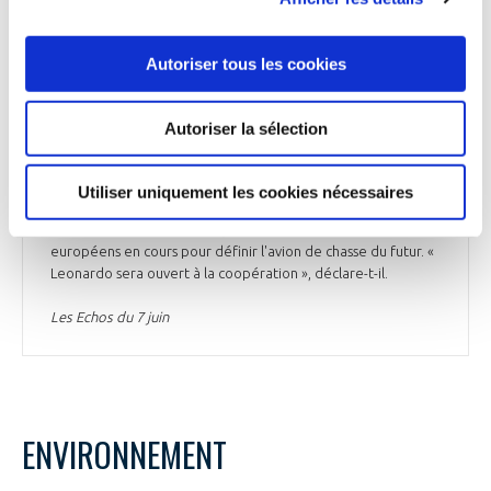
vaut 20 M$ », souligne-t-il. « Il faut s'attaquer à une
digitalisation massive de la défense ». Pour le dirigeant, la
guerre en Ukraine montre qu'aucun pays ne peut agir seul,
Autoriser tous les cookies
d’où « le besoin de créer en Europe un espace de défense
commun et de lutter contre la fragmentation des
technologies et des stratégies ». Il ajoute : « Je crois que les
Autoriser la sélection
entreprises ont un devoir d'explorer et de développer ces
synergies entre elles, pour tirer ensuite les gouvernements
vers la coopération ». Roberto Cingolani est en accord avec
Utiliser uniquement les cookies nécessaires
le souhait récemment exprimé par Guillaume Faury,
président exécutif d’Airbus, de voir se rejoindre les 2 projets
européens en cours pour définir l'avion de chasse du futur. «
Leonardo sera ouvert à la coopération », déclare-t-il.
Les Echos du 7 juin
ENVIRONNEMENT