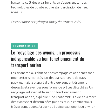
programmes ...
COMMISSIONS ET COMITÉS
baisser le coût des e-carburants en s’appuyant sur des
POURQUOI DEVENIR MEMBRE ?
L'OBSERVATOIRE
technologies de pointe et une standardisation de haut
LE MÉDIATEUR DE LA FILIÈRE AÉRONAUTIQUE ET SPATIALE
niveau ».
DEMANDE D’ADHÉSION
MÉDIATION ET CHARTE D’ENGAGEMENT SUR LES RELATIONS ENTRE
Ouest France et Hydrogen Today du 10 mars 2025
CLIENTS ET FOURNISSEURS
CHIFFRES CLÉS
LA MÉDIATION AU-DELÀ DE LA FILIÈRE AÉRONAUTIQUE ET SPATIALE
LES ENJEUX
ENVIRONNEMENT
Le recyclage des avions, un processus
PRENDRE CONTACT AVEC LE MÉDIATEUR DE LA FILIÈRE
indispensable au bon fonctionnement du
COMPÉTITIVITÉ
LES PUBLICATIONS
transport aérien
EMPLOI & FORMATION
Les avions mis au rebut par des compagnies aériennes sont
DOCUMENTS & BROCHURES
pour certains rachetés par des transporteurs de pays
pauvres, mais la plupart d’entre eux sont entièrement
ENVIRONNEMENT
désossés et revendus sous forme de pièces détachées. Un
RAPPORTS D'ACTIVITÉS
recyclage indispensable au bon fonctionnement du
transport aérien, explique “The Economist”. La vie et la mort
INNOVATION
des avions sont déterminées par des calculs commerciaux
très pragmatiques. Airbus* et Boeing expliquent qu’environ