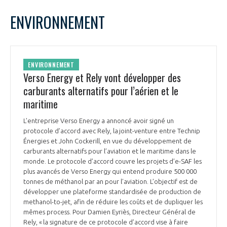
LE GIFAS
NON
OUI
mars
2025
Mois Précédent
Mois 
t
ENVIRONNEMENT
Rejoignez une filière d’excellence et développez
L
M
M
J
V
S
D
 à
votre réseau au sein d’un écosystème intégré et
1
2
PRÉSENTATION
cohérent
3
4
5
6
7
8
9
ENVIRONNEMENT
10
11
12
13
14
15
16
Verso Energy et Rely vont développer des
NOTRE VISION
ORGANISATION
17
18
19
20
21
22
23
carburants alternatifs pour l’aérien et le
24
25
26
27
28
29
30
maritime
NOS MISSIONS
31
LE CONSEIL DU GIFAS
FONCTIONNEMENT
L’entreprise Verso Energy a annoncé avoir signé un
protocole d’accord avec Rely, la joint-venture entre Technip
NOTRE HISTOIRE
L’ÉQUIPE DU GIFAS
Énergies et John Cockerill, en vue du développement de
GEADS
ACCOMPAGNEMENT DE NOS ADHÉRENTS
carburants alternatifs pour l’aviation et le maritime dans le
monde. Le protocole d’accord couvre les projets d’e-SAF les
NOS RÉSEAUX À L'INTERNATIONAL
plus avancés de Verso Energy qui entend produire 500 000
COMITÉ AERO PME
LES PROGRAMMES DU GIFAS
tonnes de méthanol par an pour l’aviation. L’objectif est de
LA MÉDIATION
développer une plateforme standardisée de production de
Découvrez les avantages d'adhérer au GIFAS.
methanol-to-jet, afin de réduire les coûts et de dupliquer les
STARTAIR
UN ÉCOSYSTÈME INTÉGRÉ ET COHÉRENT
mêmes process. Pour Damien Eyriès, Directeur Général de
LA MÉDIATION DANS LA FILIÈRE AÉRONAUTIQUE ET SPATIALE
Rencontres, salons, données sectorielles,
LE SALON DU BOURGET
Rely, « la signature de ce protocole d’accord vise à faire