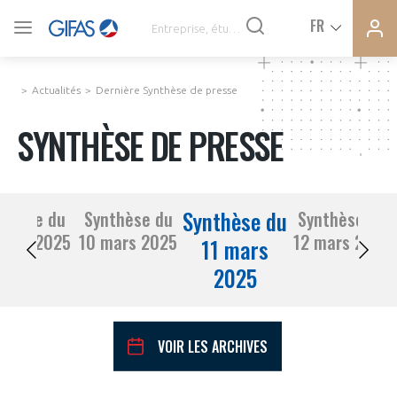
Ferme
Ferme
FR
VOUS ÊTES ADHÉRENTS
la
la
modal
modal
memb
memb
Actualités
Dernière Synthèse de presse
ACTUALITÉS
SYNTHÈSE DE PRESSE
À LA UNE
Synthèse du
nthèse du
Synthèse du
Synthèse du
DEMANDE D’ADHÉSION
07 mars 2025
10 mars 2025
12 mars 2025
SYNTHÈSE DE PRESSE
11 mars
2025
CONNEXION
AGENDA
Avez-vous un statut de droit français ?
VOIR LES ARCHIVES
PAS ENCORE ADHÉRENT ?
COMMUNIQUÉS DE PRESSE
VOUS ÊTES UN PROFESSIONNEL DE LA FILIÈRE ?