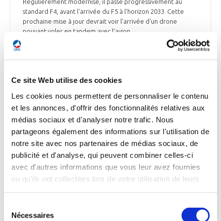
Régulièrement modernisé, il passe progressivement au
standard F4, avant l'arrivée du F5 à l'horizon 2033. Cette
prochaine mise à jour devrait voir l'arrivée d'un drone
pouvant voler en tandem avec l'avion.
Le Point du 10 mars 2025
Ce site Web utilise des cookies
Les cookies nous permettent de personnaliser le contenu
DÉFENSE
et les annonces, d'offrir des fonctionnalités relatives aux
Zoom sur le Mirage 2000D
médias sociaux et d'analyser notre trafic. Nous
La 3ème escadre de chasse est aujourd’hui le seul utilisateur
partageons également des informations sur l'utilisation de
du Mirage 2000D, 1er chasseur-bombardier tout temps
notre site avec nos partenaires de médias sociaux, de
moderne possédé par l’armée de l’Air et de l’Espace. Il sera
publicité et d'analyse, qui peuvent combiner celles-ci
entièrement rénové en 2026. La 3ème escadre de chasse
avec d'autres informations que vous leur avez fournies
regroupe aujourd’hui 3 escadrons sur la base de Nancy qui se
ou qu'ils ont collectées lors de votre utilisation de leurs
partagent la totalité des Mirage 2000D ainsi qu’une demi-
douzaine de Mirage 2000B d’entraînement. Quand les
services. Vous consentez à nos cookies si vous
Mirage 2000-5F de Luxeuil auront été retirés du service, ou
continuez à utiliser notre site Web.
Sélection
qu’ils auront tous été donnés à l’Ukraine, l’escadre sera
Nécessaires
du
également la dernière utilisatrice de Mirage 2000 en France,