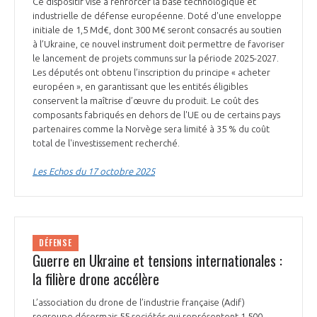
Ce dispositif vise à renforcer la base technologique et
INTERNATIONALISATION
industrielle de défense européenne. Doté d'une enveloppe
initiale de 1,5 Md€, dont 300 M€ seront consacrés au soutien
à l’Ukraine, ce nouvel instrument doit permettre de favoriser
le lancement de projets communs sur la période 2025-2027.
Les députés ont obtenu l’inscription du principe « acheter
européen », en garantissant que les entités éligibles
conservent la maîtrise d’œuvre du produit. Le coût des
composants fabriqués en dehors de l'UE ou de certains pays
partenaires comme la Norvège sera limité à 35 % du coût
total de l'investissement recherché.
Les Echos du 17 octobre 2025
DÉFENSE
Guerre en Ukraine et tensions internationales :
la filière drone accélère
L’association du drone de l’industrie française (Adif)
regroupe désormais 55 sociétés qui représentent 1 500