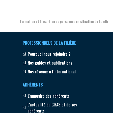
Aer
Formation et l'insertion de personnes en situation de handicap
PROFESSIONNELS DE LA FILIÈRE
Pourquoi nous rejoindre ?
Nos guides et publications
Nos réseaux à l'international
ADHÉRENTS
L'annuaire des adhérents
L'actualité du GIFAS et de ses
adhérents