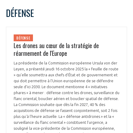
LE GIFAS
NON
OUI
octobre
2025
Mois Précédent
Mois 
t
DÉFENSE
Rejoignez une filière d’excellence et développez
L
M
M
J
V
S
D
 à
votre réseau au sein d’un écosystème intégré et
1
2
3
4
5
PRÉSENTATION
cohérent
6
7
8
9
10
11
12
DÉFENSE
13
14
15
16
17
18
19
Les drones au cœur de la stratégie de
NOTRE VISION
ORGANISATION
20
21
22
23
24
25
26
réarmement de l'Europe
27
28
29
30
31
NOS MISSIONS
La présidente de la Commission européenne Ursula von der
LE CONSEIL DU GIFAS
FONCTIONNEMENT
Leyen, a présenté jeudi 16 octobre 2025 la « feuille de route
» qu’elle soumettra aux chefs d’État et de gouvernement et
NOTRE HISTOIRE
qui doit permettre à l'Union européenne de se défendre
L’ÉQUIPE DU GIFAS
GEADS
seule d'ici 2030. Le document mentionne 4 « initiatives
ACCOMPAGNEMENT DE NOS ADHÉRENTS
phares » à mener : défense contre les drones, surveillance du
flanc oriental, bouclier aérien et bouclier spatial de défense.
NOS RÉSEAUX À L'INTERNATIONAL
COMITÉ AERO PME
La Commission souhaite que dès la fin 2027, 40 % des
LES PROGRAMMES DU GIFAS
LA MÉDIATION
acquisitions de défense se fassent conjointement, soit 2 fois
plus qu'à l'heure actuelle. La « défense antidrones » et la «
Découvrez les avantages d'adhérer au GIFAS.
STARTAIR
UN ÉCOSYSTÈME INTÉGRÉ ET COHÉRENT
surveillance du flanc oriental » constituent l’urgence, a
LA MÉDIATION DANS LA FILIÈRE AÉRONAUTIQUE ET SPATIALE
Rencontres, salons, données sectorielles,
LE SALON DU BOURGET
souligné la vice-présidente de la Commission européenne,