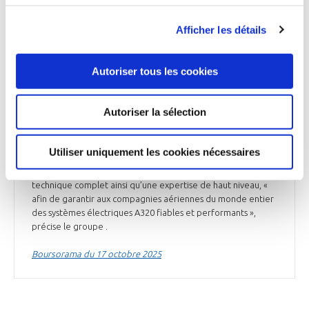
INDUSTRIE
Afficher les détails
Safran et Lufthansa Technik étendent leur
partenariat MRO pour les générateurs APU des
Autoriser tous les cookies
A320
À l’occasion du salon MRO Europe à Londres, Safran
Autoriser la sélection
Electrical & Power* et Lufthansa Technik ont annoncé le
renforcement de leur partenariat, portant sur la fourniture
de services de maintenance et de révision des générateurs
Utiliser uniquement les cookies nécessaires
auxiliaires de puissance (APU) de la famille A320. Safran
Electrical & Power apportera à Lufthansa Technik un soutien
technique complet ainsi qu’une expertise de haut niveau, «
afin de garantir aux compagnies aériennes du monde entier
des systèmes électriques A320 fiables et performants »,
précise le groupe .
Boursorama du 17 octobre 2025