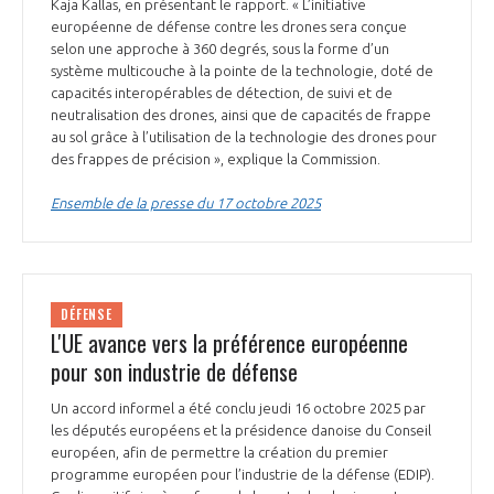
programmes ...
Kaja Kallas, en présentant le rapport. « L’initiative
COMMISSIONS ET COMITÉS
POURQUOI DEVENIR MEMBRE ?
européenne de défense contre les drones sera conçue
L'OBSERVATOIRE
LE MÉDIATEUR DE LA FILIÈRE AÉRONAUTIQUE ET SPATIALE
selon une approche à 360 degrés, sous la forme d’un
DEMANDE D’ADHÉSION
système multicouche à la pointe de la technologie, doté de
capacités interopérables de détection, de suivi et de
MÉDIATION ET CHARTE D’ENGAGEMENT SUR LES RELATIONS ENTRE
neutralisation des drones, ainsi que de capacités de frappe
CLIENTS ET FOURNISSEURS
CHIFFRES CLÉS
au sol grâce à l’utilisation de la technologie des drones pour
des frappes de précision », explique la Commission.
LA MÉDIATION AU-DELÀ DE LA FILIÈRE AÉRONAUTIQUE ET SPATIALE
Ensemble de la presse du 17 octobre 2025
LES ENJEUX
PRENDRE CONTACT AVEC LE MÉDIATEUR DE LA FILIÈRE
COMPÉTITIVITÉ
LES PUBLICATIONS
DÉFENSE
EMPLOI & FORMATION
L'UE avance vers la préférence européenne
DOCUMENTS & BROCHURES
pour son industrie de défense
ENVIRONNEMENT
RAPPORTS D'ACTIVITÉS
Un accord informel a été conclu jeudi 16 octobre 2025 par
les députés européens et la présidence danoise du Conseil
européen, afin de permettre la création du premier
INNOVATION
programme européen pour l’industrie de la défense (EDIP).