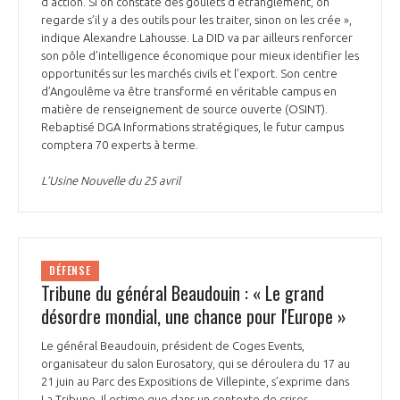
d’action. Si on constate des goulets d’étranglement, on
regarde s’il y a des outils pour les traiter, sinon on les crée »,
indique Alexandre Lahousse. La DID va par ailleurs renforcer
son pôle d’intelligence économique pour mieux identifier les
opportunités sur les marchés civils et l’export. Son centre
d’Angoulême va être transformé en véritable campus en
matière de renseignement de source ouverte (OSINT).
Rebaptisé DGA Informations stratégiques, le futur campus
comptera 70 experts à terme.
L’Usine Nouvelle du 25 avril
DÉFENSE
Tribune du général Beaudouin : « Le grand
désordre mondial, une chance pour l'Europe »
Le général Beaudouin, président de Coges Events,
organisateur du salon Eurosatory, qui se déroulera du 17 au
21 juin au Parc des Expositions de Villepinte, s’exprime dans
La Tribune. Il estime que dans un contexte de crises