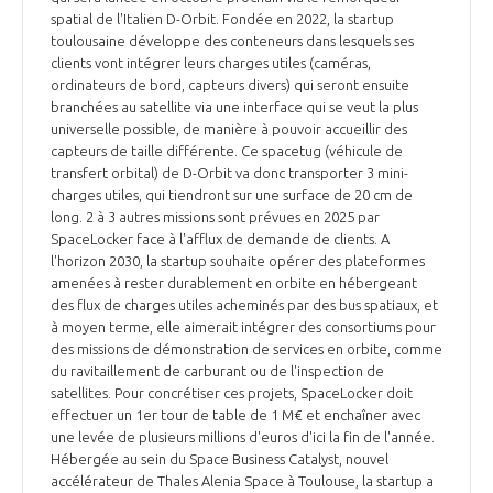
spatial de l'Italien D-Orbit. Fondée en 2022, la startup
toulousaine développe des conteneurs dans lesquels ses
clients vont intégrer leurs charges utiles (caméras,
ordinateurs de bord, capteurs divers) qui seront ensuite
branchées au satellite via une interface qui se veut la plus
universelle possible, de manière à pouvoir accueillir des
capteurs de taille différente. Ce spacetug (véhicule de
transfert orbital) de D-Orbit va donc transporter 3 mini-
charges utiles, qui tiendront sur une surface de 20 cm de
long. 2 à 3 autres missions sont prévues en 2025 par
SpaceLocker face à l'afflux de demande de clients. A
l'horizon 2030, la startup souhaite opérer des plateformes
amenées à rester durablement en orbite en hébergeant
des flux de charges utiles acheminés par des bus spatiaux, et
à moyen terme, elle aimerait intégrer des consortiums pour
des missions de démonstration de services en orbite, comme
du ravitaillement de carburant ou de l'inspection de
satellites. Pour concrétiser ces projets, SpaceLocker doit
effectuer un 1er tour de table de 1 M€ et enchaîner avec
une levée de plusieurs millions d'euros d'ici la fin de l'année.
Hébergée au sein du Space Business Catalyst, nouvel
accélérateur de Thales Alenia Space à Toulouse, la startup a