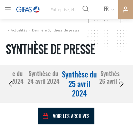
Ferme
Ferme
FR
VOUS ÊTES ADHÉRENTS
la
la
modal
modal
memb
memb
Actualités
Dernière Synthèse de presse
ACTUALITÉS
SYNTHÈSE DE PRESSE
À LA UNE
Synthèse du
nthèse du
Synthèse du
Synthèse du
DEMANDE D’ADHÉSION
23 avril 2024
24 avril 2024
26 avril 2024
SYNTHÈSE DE PRESSE
25 avril
2024
CONNEXION
AGENDA
Avez-vous un statut de droit français ?
VOIR LES ARCHIVES
PAS ENCORE ADHÉRENT ?
COMMUNIQUÉS DE PRESSE
VOUS ÊTES UN PROFESSIONNEL DE LA FILIÈRE ?