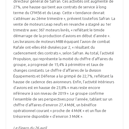
directeur général de Safran. Ces activités ont augmenté de
27%, une hausse qui tient aux contrats de service à long
terme du CFM56 et du Leap. Cette « tendance devrait
s'atténuer au 2ème trimestre », prévient toutefois Safran. La
vente de moteurs Leap neufs en revanche a stagné au 1er
trimestre avec 367 moteurs livrés, « reflétant le timide
démarrage de la production d'avions en début d'année ».
Les livraisons de moteurs M88 équipant l'avion de combat
Rafale ont-elles été divisées par 2, « résultant du
cadencement des contrats », selon Safran. Au total, l'activité
Propulsion, qui représente la moitié du chiffre d'affaires du
groupe, a progressé de 15,4% à périmètre et taux de
changes constants. Le chiffre d'affaires de la division
Équipements et Défense a lui grimpé de 22,7%, reflétant la
hausse de cadence des avionneurs. Enfin, l’activité Intérieurs
d'avions est en hausse de 23,8% « mais reste encore
inférieure à son niveau de 2019 ». Le groupe confirme
l'ensemble de ses perspectives pour l'année, tablant sur un
chiffre d'affaires d'environ 27,4 Md€, un bénéfice
opérationnel courant « proche de 4 Md€ » et un flux de
trésorerie disponible « d'environ 3 Md€ ».
Le Figaro du 26 avril