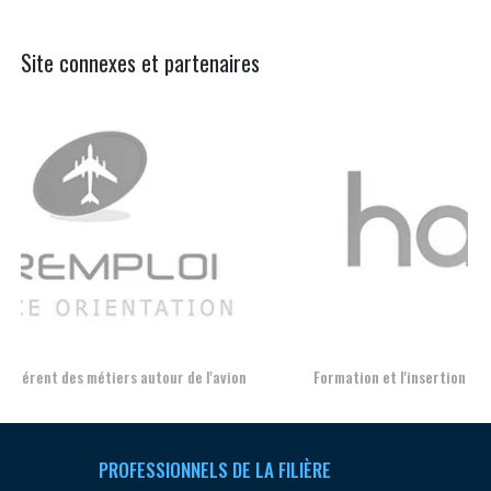
Site connexes et partenaires
Aer
Formation et l'insertion de personnes en situation de handicap
PROFESSIONNELS DE LA FILIÈRE