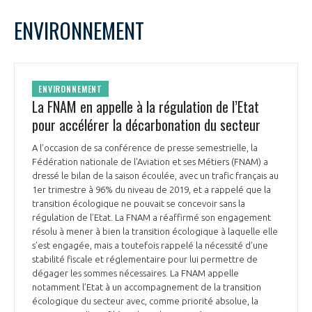
LE GIFAS
NON
OUI
avril
2024
Mois Précédent
Mois 
t
ENVIRONNEMENT
Rejoignez une filière d’excellence et développez
L
M
M
J
V
S
D
 à
votre réseau au sein d’un écosystème intégré et
1
2
3
4
5
6
7
PRÉSENTATION
cohérent
8
9
10
11
12
13
14
ENVIRONNEMENT
15
16
17
18
19
20
21
La FNAM en appelle à la régulation de l’Etat
NOTRE VISION
ORGANISATION
22
23
24
25
26
27
28
pour accélérer la décarbonation du secteur
29
30
NOS MISSIONS
A l’occasion de sa conférence de presse semestrielle, la
LE CONSEIL DU GIFAS
FONCTIONNEMENT
Fédération nationale de l'Aviation et ses Métiers (FNAM) a
dressé le bilan de la saison écoulée, avec un trafic français au
NOTRE HISTOIRE
1er trimestre à 96% du niveau de 2019, et a rappelé que la
L’ÉQUIPE DU GIFAS
GEADS
transition écologique ne pouvait se concevoir sans la
ACCOMPAGNEMENT DE NOS ADHÉRENTS
régulation de l’Etat. La FNAM a réaffirmé son engagement
résolu à mener à bien la transition écologique à laquelle elle
NOS RÉSEAUX À L'INTERNATIONAL
COMITÉ AERO PME
s’est engagée, mais a toutefois rappelé la nécessité d’une
LES PROGRAMMES DU GIFAS
LA MÉDIATION
stabilité fiscale et réglementaire pour lui permettre de
dégager les sommes nécessaires. La FNAM appelle
Découvrez les avantages d'adhérer au GIFAS.
STARTAIR
UN ÉCOSYSTÈME INTÉGRÉ ET COHÉRENT
notamment l’Etat à un accompagnement de la transition
LA MÉDIATION DANS LA FILIÈRE AÉRONAUTIQUE ET SPATIALE
Rencontres, salons, données sectorielles,
LE SALON DU BOURGET
écologique du secteur avec, comme priorité absolue, la