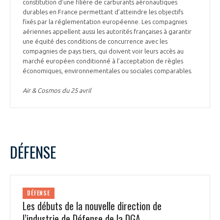
programmes ...
constitution d’une filière de carburants aéronautiques
COMMISSIONS ET COMITÉS
POURQUOI DEVENIR MEMBRE ?
durables en France permettant d’atteindre les objectifs
L'OBSERVATOIRE
LE MÉDIATEUR DE LA FILIÈRE AÉRONAUTIQUE ET SPATIALE
fixés par la réglementation européenne. Les compagnies
DEMANDE D’ADHÉSION
aériennes appellent aussi les autorités françaises à garantir
une équité des conditions de concurrence avec les
MÉDIATION ET CHARTE D’ENGAGEMENT SUR LES RELATIONS ENTRE
compagnies de pays tiers, qui doivent voir leurs accès au
CLIENTS ET FOURNISSEURS
CHIFFRES CLÉS
marché européen conditionné à l’acceptation de règles
économiques, environnementales ou sociales comparables.
LA MÉDIATION AU-DELÀ DE LA FILIÈRE AÉRONAUTIQUE ET SPATIALE
Air & Cosmos du 25 avril
LES ENJEUX
PRENDRE CONTACT AVEC LE MÉDIATEUR DE LA FILIÈRE
COMPÉTITIVITÉ
LES PUBLICATIONS
DÉFENSE
EMPLOI & FORMATION
DOCUMENTS & BROCHURES
ENVIRONNEMENT
RAPPORTS D'ACTIVITÉS
DÉFENSE
Les débuts de la nouvelle direction de
INNOVATION
l’industrie de Défense de la DGA