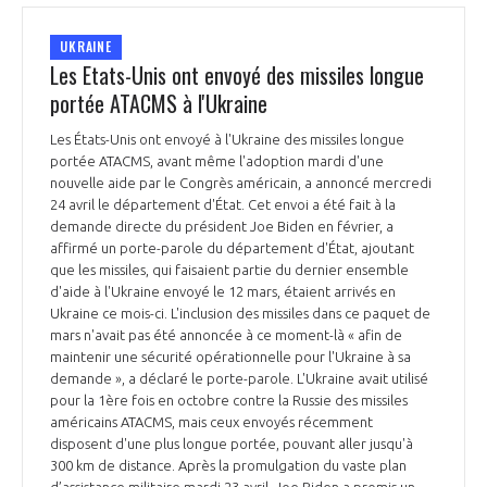
UKRAINE
Les Etats-Unis ont envoyé des missiles longue
portée ATACMS à l'Ukraine
Les États-Unis ont envoyé à l'Ukraine des missiles longue
portée ATACMS, avant même l'adoption mardi d'une
nouvelle aide par le Congrès américain, a annoncé mercredi
24 avril le département d'État. Cet envoi a été fait à la
demande directe du président Joe Biden en février, a
affirmé un porte-parole du département d'État, ajoutant
que les missiles, qui faisaient partie du dernier ensemble
d'aide à l'Ukraine envoyé le 12 mars, étaient arrivés en
Ukraine ce mois-ci. L'inclusion des missiles dans ce paquet de
mars n'avait pas été annoncée à ce moment-là « afin de
maintenir une sécurité opérationnelle pour l'Ukraine à sa
demande », a déclaré le porte-parole. L'Ukraine avait utilisé
pour la 1ère fois en octobre contre la Russie des missiles
américains ATACMS, mais ceux envoyés récemment
disposent d'une plus longue portée, pouvant aller jusqu'à
300 km de distance. Après la promulgation du vaste plan
d’assistance militaire mardi 23 avril, Joe Biden a promis un