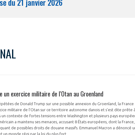
Synthèse du 21 janvier 2026
Mois
ONAL
 un exercice militaire de l’Otan au Groenland
répétées de Donald Trump sur une possible annexion du Groenland, la France
cice militaire de l’Otan sur ce territoire autonome danois et s’est dite prête à
ans un contexte de fortes tensions entre Washington et plusieurs pays europée
méricain a maintenu ses menaces, accusant 8 États européens, dont la France
quant de possibles droits de douane massifs. Emmanuel Macron a dénoncé un
t un monde régi par la loi du plus fort