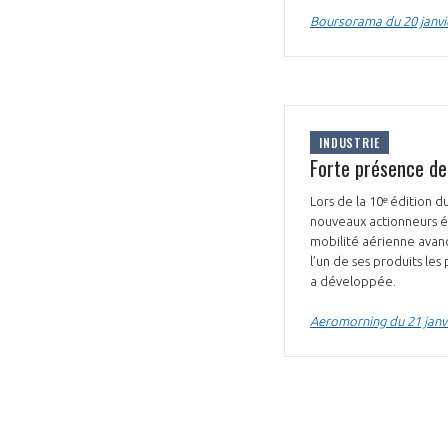
Boursorama du 20 janvi
CONNEXION
INDUSTRIE
Forte présence de
Lors de la 10ᵉ édition 
nouveaux actionneurs él
mobilité aérienne avanc
l’un de ses produits les
a développée.
Aeromorning du 21 janv