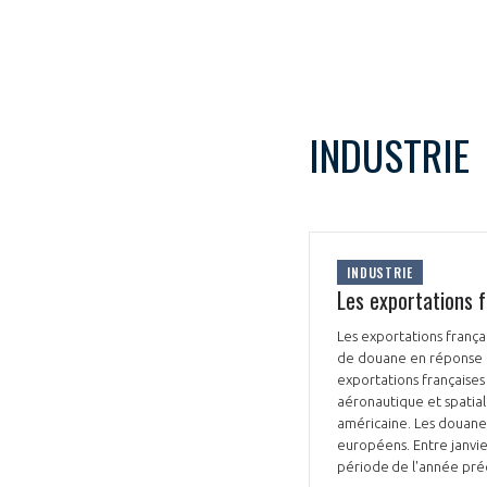
INDUSTRIE
VOUS ÊTES
ADHÉRENTS
INDUSTRIE
Développez votre activité à l’étra
Les exportations 
pérennité de votre entreprise à
Les exportations frança
de douane en réponse a
exportations françaises 
aéronautique et spatial
américaine. Les douanes
européens. Entre janvie
période de l'année pr