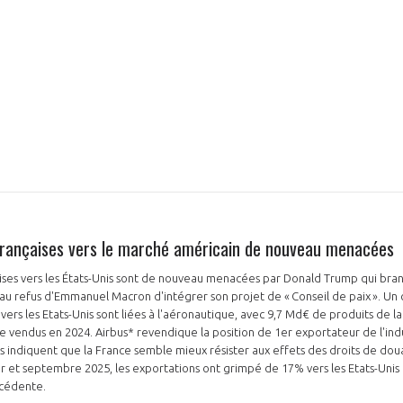
PAS ENCORE ADH
VOUS ÊTES UN PROFESSIONN
nger et assurez la
Rejoignez une filière d’excellen
françaises vers le marché américain de nouveau menacées
 l’international
réseau au sein d’un écosystème
ises vers les États-Unis sont de nouveau menacées par Donald Trump qui bra
DEMANDE D’ADHÉSION
u refus d'Emmanuel Macron d'intégrer son projet de « Conseil de paix ». Un
vers les Etats-Unis sont liées à l'aéronautique, avec 9,7 Md€ de produits de l
e vendus en 2024. Airbus* revendique la position de 1er exportateur de l'ind
 indiquent que la France semble mieux résister aux effets des droits de dou
r et septembre 2025, les exportations ont grimpé de 17% vers les Etats-Uni
écédente.
Avez-vous un statut de droit français ?