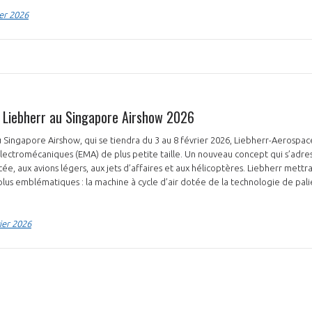
er 2026
NON
OUI
 Liebherr au Singapore Airshow 2026
Découvrez les avantages d'adhérer au 
du Singapore Airshow, qui se tiendra du 3 au 8 février 2026, Liebherr-Aerospa
données sectorielles, p
ectromécaniques (EMA) de plus petite taille. Un nouveau concept qui s’adres
ée, aux avions légers, aux jets d’affaires et aux hélicoptères. Liebherr mett
DEMANDE D’ADH
 plus emblématiques : la machine à cycle d’air dotée de la technologie de pali
ier 2026