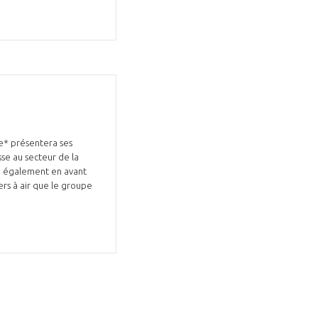
GIFAS. Rencontres, salons,
ce* présentera ses
rogrammes ...
se au secteur de la
ra également en avant
ÉSION
ers à air que le groupe