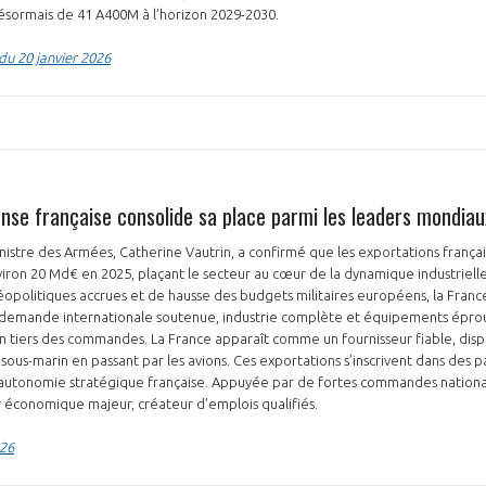
t désormais de 41 A400M à l’horizon 2029-2030.
 du 20 janvier 2026
ense française consolide sa place parmi les leaders mondiau
ministre des Armées, Catherine Vautrin, a confirmé que les exportations fran
iron 20 Md€ en 2025, plaçant le secteur au cœur de la dynamique industrielle
opolitiques accrues et de hausse des budgets militaires européens, la Franc
 demande internationale soutenue, industrie complète et équipements éprou
n tiers des commandes. La France apparaît comme un fournisseur fiable, disp
sous-marin en passant par les avions. Ces exportations s’inscrivent dans des p
’autonomie stratégique française. Appuyée par de fortes commandes nationale
r économique majeur, créateur d’emplois qualifiés.
026