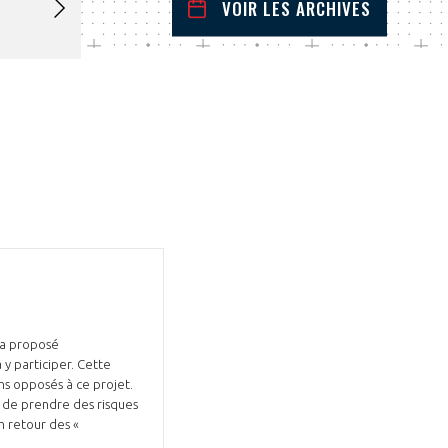
VOIR LES ARCHIVES
janvier
2026
 Précédent
Mois Suivant
L
M
M
J
V
S
D
1
2
3
4
5
6
7
8
9
10
11
12
13
14
15
16
17
18
19
20
21
22
23
24
25
26
27
28
29
30
31
 a proposé
 y participer. Cette
ns opposés à ce projet.
, de prendre des risques
 retour des «