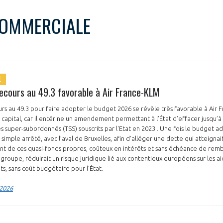
COMMERCIALE
E
recours au 49.3 favorable à Air France-KLM
urs au 49.3 pour faire adopter le budget 2026 se révèle très favorable à Air 
 capital, car il entérine un amendement permettant à l’État d’effacer jusqu’à
donnés (TSS) souscrits par l'Etat en 2023 . Une fois le budget adopté, cette mesure
simple arrêté, avec l’aval de Bruxelles, afin d’alléger une dette qui atteignai
t de ces quasi-fonds propres, coûteux en intérêts et sans échéance de re
 groupe, réduirait un risque juridique lié aux contentieux européens sur les aid
ts, sans coût budgétaire pour l’État.
 2026