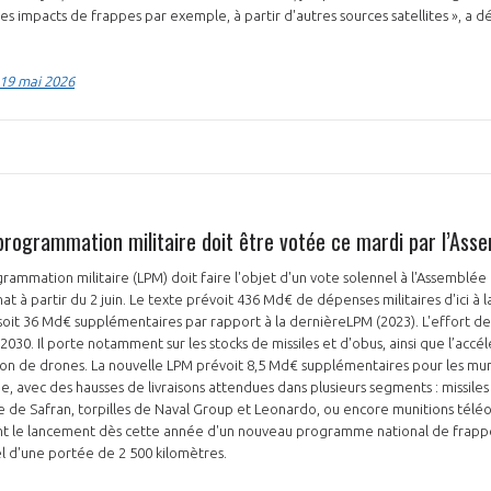
es impacts de frappes par exemple, à partir d'autres sources satellites », a d
 19 mai 2026
 programmation militaire doit être votée ce mardi par l’Ass
grammation militaire (LPM) doit faire l'objet d'un vote solennel à l'Assemblée
 à partir du 2 juin. Le texte prévoit 436 Md€ de dépenses militaires d'ici à l
 soit 36 Md€ supplémentaires par rapport à la dernièreLPM (2023). L'effort de
2030. Il porte notamment sur les stocks de missiles et d'obus, ainsi que l’accé
n de drones. La nouvelle LPM prévoit 8,5 Md€ supplémentaires pour les muni
e, avec des hausses de livraisons attendues dans plusieurs segments : missil
 de Safran, torpilles de Naval Group et Leonardo, ou encore munitions télé
t le lancement dès cette année d'un nouveau programme national de frappes 
l d'une portée de 2 500 kilomètres.