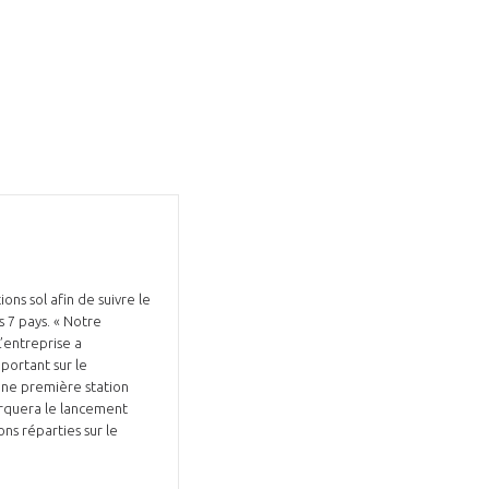
ons sol afin de suivre le
s 7 pays. « Notre
L’entreprise a
portant sur le
une première station
arquera le lancement
ns réparties sur le