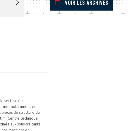
VOIR LES ARCHIVES
mai
2026
 Précédent
Mois Suivant
L
M
M
J
V
S
D
1
2
3
4
5
6
7
8
9
10
11
12
13
14
15
16
17
18
19
20
21
22
23
24
25
26
27
28
29
30
31
le secteur de la
, permet notamment de
 pièces de structure du
tim (Centre technique
tinée aux sous-traitants
uinze machines et