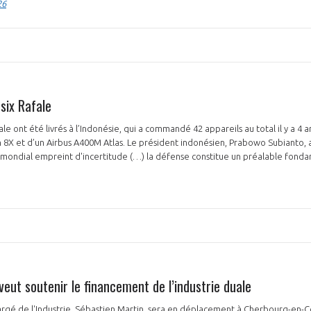
26
 six Rafale
PAS ENCORE ADH
e ont été livrés à l’Indonésie, qui a commandé 42 appareils au total il y a 4 
VOUS ÊTES UN PROFESSIONN
con 8X et d’un Airbus A400M Atlas. Le président indonésien, Prabowo Subianto,
ondial empreint d'incertitude (…) la défense constitue un préalable fondame
nger et assurez la
Rejoignez une filière d’excellen
 l’international
réseau au sein d’un écosystème
DEMANDE D’ADHÉSION
eut soutenir le financement de l’industrie duale
Avez-vous un statut de droit français ?
argé de l'Industrie, Sébastien Martin, sera en déplacement à Cherbourg-en-C