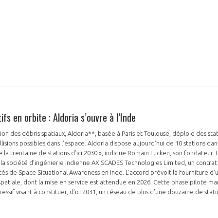
fs en orbite : Aldoria s’ouvre à l’Inde
ion des débris spatiaux, Aldoria**, basée à Paris et Toulouse, déploie des stati
collisions possibles dans l’espace. Aldoria dispose aujourd’hui de 10 stations dan
 la trentaine de stations d’ici 2030 », indique Romain Lucken, son fondateur. 
a société d’ingénierie indienne AXISCADES Technologies Limited, un contrat 
s de Space Situational Awareness en Inde. L’accord prévoit la fourniture d’
patiale, dont la mise en service est attendue en 2026. Cette phase pilote m
sif visant à constituer, d’ici 2031, un réseau de plus d’une douzaine de statio