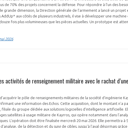
lus de 70% des projets concernent la défense. Pour répondre à l’un des besoin
de grande dimension, la Direction générale de l’armement a lancé un projet e
 AddUp* aux côtés de plusieurs industriels, il vise à développer une machin
ouze fois plus volumineuses que les pièces actuelles. Un prototype est attendu
mai 2026
s activités de renseignement militaire avec le rachat d’une
 d'acquérir le pôle de renseignements militaires de la société d’ingénierie Kay
nfirmant une information des Echos. Cette acquisition, dont le montant n'a pa
 filiale du groupe dédiée aux solutions logicielles d'intelligence artificielle. E
mages satellites à usage militaire de Kayrros, qui opère notamment dans l'ana
ques. L’opération doit être finalisée mercredi 20 mai 2026. Elle permettra à S
d'analyse, de la détection et du suivi de cibles, jusqu'à l'aval désormais grâc