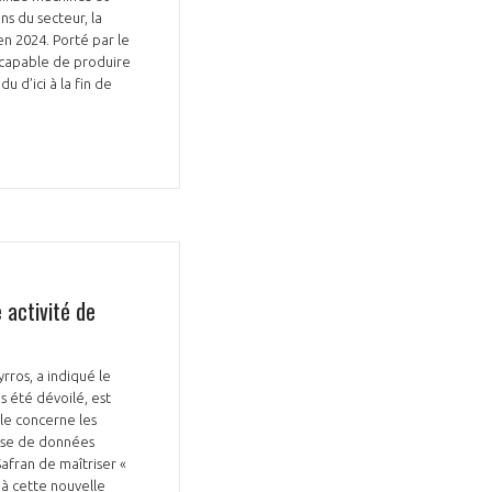
s du secteur, la
n 2024. Porté par le
e capable de produire
 d’ici à la fin de
 activité de
rros, a indiqué le
s été dévoilé, est
lle concerne les
lyse de données
afran de maîtriser «
e à cette nouvelle