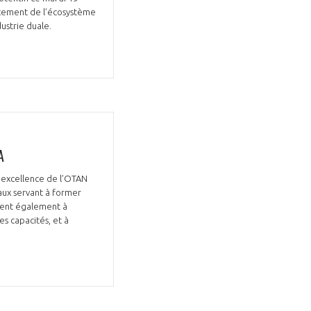
ancement de l’écosystème
ustrie duale.
GIFAS. Rencontres, salons,
rogrammes ...
A
d’excellence de l’OTAN
ÉSION
naux servant à former
buent également à
es capacités, et à