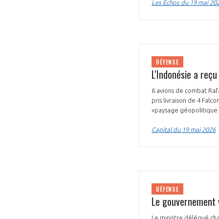
Les Echos du 19 mai 20
DÉFENSE
L'Indonésie a reçu
VOUS ÊTES
6 avions de combat Rafal
ADHÉRENTS
pris livraison de 4 Fal
«paysage géopolitique m
Développez votre activité à l’étra
Capital du 19 mai 2026
pérennité de votre entreprise à
DÉFENSE
Le gouvernement v
Le ministre délégué ch