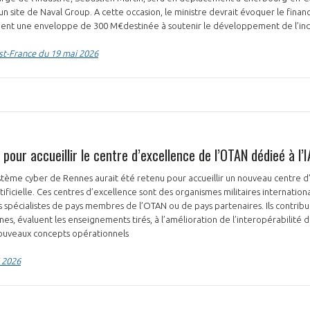
n site de Naval Group. A cette occasion, le ministre devrait évoquer le fin
ment une enveloppe de 300 M€destinée à soutenir le développement de l’ind
st-France du 19 mai 2026
NON
OUI
Découvrez les avantages d'adhérer au 
données sectorielles, p
pour accueillir le centre d’excellence de l’OTAN dédieé à l’I
ystème cyber de Rennes aurait été retenu pour accueillir un nouveau centre 
DEMANDE D’ADH
rtificielle. Ces centres d’excellence sont des organismes militaires internatio
 spécialistes de pays membres de l’OTAN ou de pays partenaires. Ils contri
nes, évaluent les enseignements tirés, à l’amélioration de l’interopérabilité d
nouveaux concepts opérationnels
 2026