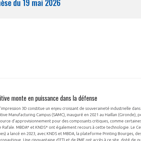
Synthèse du 19 mai 2026
Mois
ditive monte en puissance dans la défense
mpression 3D constitue un enjeu croissant de souveraineté industrielle dans 
itive Manufacturing Campus (SAMC), inauguré en 2021 au Haillan (Gironde)
source d’approvisionnement pour des composants critiques, comme certaines
 Rafale. MBDA* et KNDS* ont également recours à cette technologie. Le Ce
es) a lancé en 2023, avec KNDS et MBDA, la plateforme Printing Bourges, des
éronautique. Une cinquantaine d’ETI et de PME ont accès à ce site, doté de q