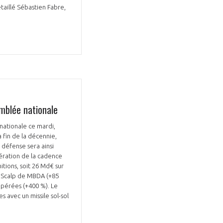
étaillé Sébastien Fabre,
emblée nationale
 nationale ce mardi,
a fin de la décennie,
 défense sera ainsi
lération de la cadence
tions, soit 26 Md€ sur
es Scalp de MBDA (+85
opérées (+400 %). Le
avec un missile sol-sol