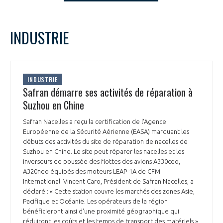
LE GIFAS
NON
OUI
t
Rejoignez une filière d’excellence et développez
septembre
2022
Mois Précédent
Mois 
INDUSTRIE
 à
votre réseau au sein d’un écosystème intégré et
L
M
M
J
V
S
D
PRÉSENTATION
cohérent
1
2
3
4
5
6
7
8
9
10
11
NOTRE VISION
INDUSTRIE
ORGANISATION
12
13
14
15
16
17
18
Safran démarre ses activités de réparation à
19
20
21
22
23
24
25
Suzhou en Chine
NOS MISSIONS
LE CONSEIL DU GIFAS
26
27
28
29
30
FONCTIONNEMENT
Safran Nacelles a reçu la certification de l'Agence
Européenne de la Sécurité Aérienne (EASA) marquant les
NOTRE HISTOIRE
L’ÉQUIPE DU GIFAS
débuts des activités du site de réparation de nacelles de
GEADS
ACCOMPAGNEMENT DE NOS ADHÉRENTS
Suzhou en Chine. Le site peut réparer les nacelles et les
inverseurs de poussée des flottes des avions A330ceo,
NOS RÉSEAUX À L'INTERNATIONAL
A320neo équipés des moteurs LEAP-1A de CFM
COMITÉ AERO PME
LES PROGRAMMES DU GIFAS
LA MÉDIATION
International. Vincent Caro, Président de Safran Nacelles, a
déclaré : « Cette station couvre les marchés des zones Asie,
Découvrez les avantages d'adhérer au GIFAS.
STARTAIR
Pacifique et Océanie. Les opérateurs de la région
UN ÉCOSYSTÈME INTÉGRÉ ET COHÉRENT
LA MÉDIATION DANS LA FILIÈRE AÉRONAUTIQUE ET SPATIALE
Rencontres, salons, données sectorielles,
bénéficieront ainsi d'une proximité géographique qui
LE SALON DU BOURGET
réduiront les coûts et les temps de transport des matériels ».