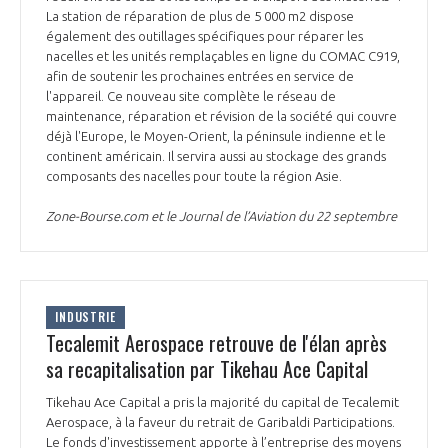
programmes ...
COMMISSIONS ET COMITÉS
La station de réparation de plus de 5 000 m2 dispose
POURQUOI DEVENIR MEMBRE ?
L'OBSERVATOIRE
LE MÉDIATEUR DE LA FILIÈRE AÉRONAUTIQUE ET SPATIALE
également des outillages spécifiques pour réparer les
nacelles et les unités remplaçables en ligne du COMAC C919,
DEMANDE D’ADHÉSION
afin de soutenir les prochaines entrées en service de
MÉDIATION ET CHARTE D’ENGAGEMENT SUR LES RELATIONS ENTRE
l'appareil. Ce nouveau site complète le réseau de
CLIENTS ET FOURNISSEURS
maintenance, réparation et révision de la société qui couvre
CHIFFRES CLÉS
déjà l'Europe, le Moyen-Orient, la péninsule indienne et le
continent américain. Il servira aussi au stockage des grands
LA MÉDIATION AU-DELÀ DE LA FILIÈRE AÉRONAUTIQUE ET SPATIALE
composants des nacelles pour toute la région Asie.
LES ENJEUX
Zone-Bourse.com et le Journal de l’Aviation du 22 septembre
PRENDRE CONTACT AVEC LE MÉDIATEUR DE LA FILIÈRE
COMPÉTITIVITÉ
LES PUBLICATIONS
EMPLOI & FORMATION
DOCUMENTS & BROCHURES
INDUSTRIE
Tecalemit Aerospace retrouve de l'élan après
ENVIRONNEMENT
sa recapitalisation par Tikehau Ace Capital
RAPPORTS D'ACTIVITÉS
Tikehau Ace Capital a pris la majorité du capital de Tecalemit
INNOVATION
Aerospace, à la faveur du retrait de Garibaldi Participations.
Le fonds d'investissement apporte à l’entreprise des moyens