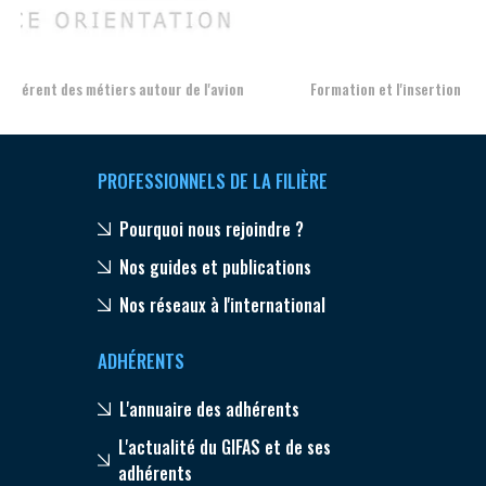
Aer
Formation et l'insertion de personnes en situation de handicap
PROFESSIONNELS DE LA FILIÈRE
Pourquoi nous rejoindre ?
Nos guides et publications
Nos réseaux à l'international
ADHÉRENTS
L'annuaire des adhérents
L'actualité du GIFAS et de ses
adhérents