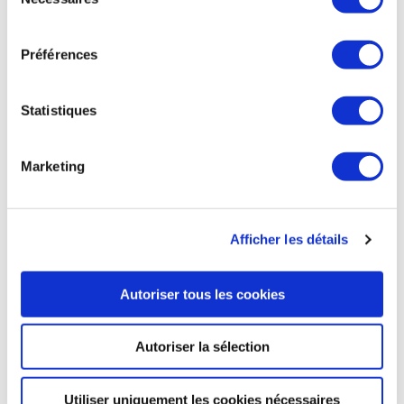
du
Airbus Defence and Space a mis au point et testé un système
consentement
de chargement permettant d'embarquer du fret militaire
hors gabarit à bord du Beluga A300-600ST. Cette capacité a
Préférences
été testée avec succès lors d'un exercice de vérification avec
les forces armées allemandes, premier client du système, en
chargeant un hélicoptère militaire de moyen tonnage CH53
Statistiques
dans le Beluga. « La demande de capacité de fret aérien
surdimensionnée est en hausse. La capacité est rare et, à la
lumière des développements géopolitiques actuels, de
Marketing
nombreux clients recherchent des solutions nouvelles,
rapides et efficaces. C'est exactement ce que nous
proposons avec notre flotte BelugaST », a déclaré Michael
Schoellhorn, CEO d'Airbus Defence and Space. « Nos équipes
Afficher les détails
ont travaillé sur une solution remarquable pour faciliter une
manipulation rapide, efficace et autonome pour charger de
lourdes cargaisons militaires sur l'avion. La vitesse, l'agilité et
Autoriser tous les cookies
l'autonomie sont des éléments cruciaux pour nos clients
lorsqu'il s'agit de telles opérations », ajoute-t-il.
Autoriser la sélection
Zone-Bourse.com du 22 septembre
Utiliser uniquement les cookies nécessaires