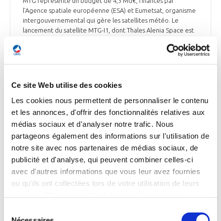
MTG représente un budget de 4,3 Md€, financés par
l’Agence spatiale européenne (ESA) et Eumetsat, organisme
intergouvernemental qui gère les satellites météo. Le
lancement du satellite MTG-I1, dont Thales Alenia Space est
le maître d’œuvre, est prévu d’ici à la fin de l’année. Un an
de préparation en orbite doit conduire à un début
d’utilisation fin 2023.
Aerobuzz du 22 septembre
Ce site Web utilise des cookies
Les cookies nous permettent de personnaliser le contenu
et les annonces, d'offrir des fonctionnalités relatives aux
médias sociaux et d'analyser notre trafic. Nous
DÉFENSE
partageons également des informations sur l'utilisation de
notre site avec nos partenaires de médias sociaux, de
publicité et d'analyse, qui peuvent combiner celles-ci
avec d'autres informations que vous leur avez fournies
DÉFENSE
ou qu'ils ont collectées lors de votre utilisation de leurs
Airbus teste un système de chargement de
services. Vous consentez à nos cookies si vous
fret militaire hors gabarit à bord du Beluga
continuez à utiliser notre site Web.
Sélection
Nécessaires