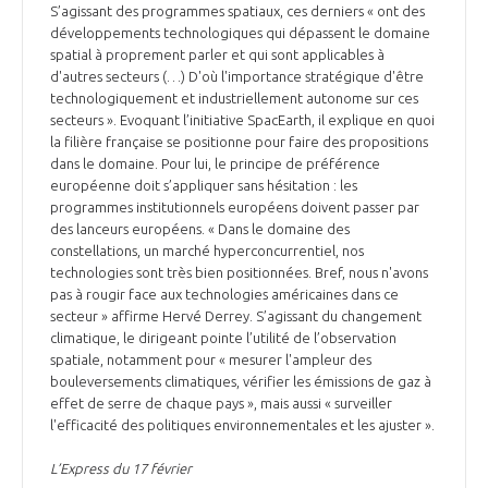
programmes ...
COMMISSIONS ET COMITÉS
S’agissant des programmes spatiaux, ces derniers « ont des
POURQUOI DEVENIR MEMBRE ?
L'OBSERVATOIRE
développements technologiques qui dépassent le domaine
LE MÉDIATEUR DE LA FILIÈRE AÉRONAUTIQUE ET SPATIALE
spatial à proprement parler et qui sont applicables à
DEMANDE D’ADHÉSION
d'autres secteurs (…) D'où l'importance stratégique d'être
MÉDIATION ET CHARTE D’ENGAGEMENT SUR LES RELATIONS ENTRE
technologiquement et industriellement autonome sur ces
CLIENTS ET FOURNISSEURS
secteurs ». Evoquant l’initiative SpacEarth, il explique en quoi
CHIFFRES CLÉS
la filière française se positionne pour faire des propositions
dans le domaine. Pour lui, le principe de préférence
LA MÉDIATION AU-DELÀ DE LA FILIÈRE AÉRONAUTIQUE ET SPATIALE
européenne doit s’appliquer sans hésitation : les
LES ENJEUX
programmes institutionnels européens doivent passer par
des lanceurs européens. « Dans le domaine des
PRENDRE CONTACT AVEC LE MÉDIATEUR DE LA FILIÈRE
constellations, un marché hyperconcurrentiel, nos
COMPÉTITIVITÉ
technologies sont très bien positionnées. Bref, nous n'avons
LES PUBLICATIONS
pas à rougir face aux technologies américaines dans ce
secteur » affirme Hervé Derrey. S’agissant du changement
EMPLOI & FORMATION
climatique, le dirigeant pointe l’utilité de l’observation
DOCUMENTS & BROCHURES
spatiale, notamment pour « mesurer l'ampleur des
bouleversements climatiques, vérifier les émissions de gaz à
ENVIRONNEMENT
RAPPORTS D'ACTIVITÉS
effet de serre de chaque pays », mais aussi « surveiller
l'efficacité des politiques environnementales et les ajuster ».
INNOVATION
L’Express du 17 février