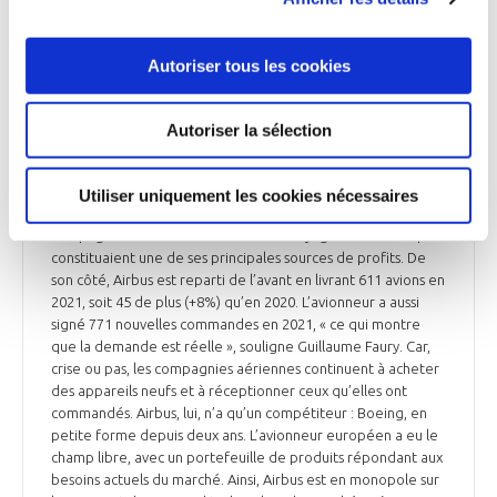
sont dans des situations financières opposées. Airbus n’a pas
eu besoin de contracter un PGE (prêt garanti par l’État). A
contrario, Air France KLM a reçu plus de 10 Md€ de soutien
Autoriser tous les cookies
public, et le groupe a annoncé qu’il comptait lever 4 Md€
supplémentaires. Des parcours contrastés qui n’ont rien de
surprenant. Car avant la pandémie, déjà, la construction
Autoriser la sélection
aéronautique tirait mieux son épingle du jeu que le
transport aérien. Cet axiome s’est vérifié pendant la crise où
l’écart s’est creusé entre Airbus et Air France-KLM. La
Utiliser uniquement les cookies nécessaires
compagnie tricolore doit faire face à la compétition des
compagnies low-cost et au recul des voyages d’affaires qui
constituaient une de ses principales sources de profits. De
son côté, Airbus est reparti de l’avant en livrant 611 avions en
2021, soit 45 de plus (+8%) qu’en 2020. L’avionneur a aussi
signé 771 nouvelles commandes en 2021, « ce qui montre
que la demande est réelle », souligne Guillaume Faury. Car,
crise ou pas, les compagnies aériennes continuent à acheter
des appareils neufs et à réceptionner ceux qu’elles ont
commandés. Airbus, lui, n’a qu’un compétiteur : Boeing, en
petite forme depuis deux ans. L’avionneur européen a eu le
champ libre, avec un portefeuille de produits répondant aux
besoins actuels du marché. Ainsi, Airbus est en monopole sur