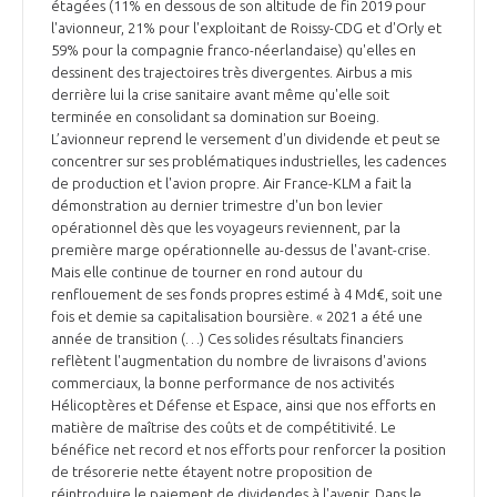
étagées (11% en dessous de son altitude de fin 2019 pour
l'avionneur, 21% pour l'exploitant de Roissy-CDG et d'Orly et
59% pour la compagnie franco-néerlandaise) qu'elles en
dessinent des trajectoires très divergentes. Airbus a mis
derrière lui la crise sanitaire avant même qu'elle soit
terminée en consolidant sa domination sur Boeing.
L’avionneur reprend le versement d'un dividende et peut se
concentrer sur ses problématiques industrielles, les cadences
de production et l'avion propre. Air France-KLM a fait la
démonstration au dernier trimestre d'un bon levier
opérationnel dès que les voyageurs reviennent, par la
première marge opérationnelle au-dessus de l'avant-crise.
Mais elle continue de tourner en rond autour du
renflouement de ses fonds propres estimé à 4 Md€, soit une
fois et demie sa capitalisation boursière. « 2021 a été une
année de transition (…) Ces solides résultats financiers
reflètent l'augmentation du nombre de livraisons d'avions
commerciaux, la bonne performance de nos activités
Hélicoptères et Défense et Espace, ainsi que nos efforts en
matière de maîtrise des coûts et de compétitivité. Le
bénéfice net record et nos efforts pour renforcer la position
de trésorerie nette étayent notre proposition de
réintroduire le paiement de dividendes à l'avenir. Dans le