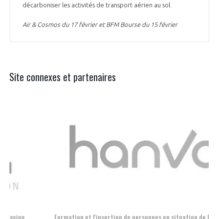
décarboniser les activités de transport aérien au sol.
Air & Cosmos du 17 février et BFM Bourse du 15 février
Site connexes et partenaires
Aer
Formation et l'insertion de personnes en situation de handicap