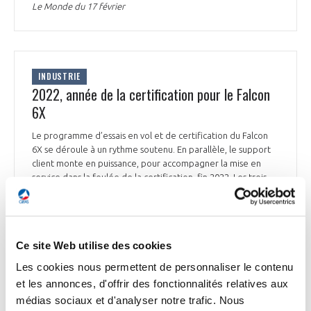
Le Monde du 17 février
INDUSTRIE
2022, année de la certification pour le Falcon
6X
Le programme d’essais en vol et de certification du Falcon
6X se déroule à un rythme soutenu. En parallèle, le support
client monte en puissance, pour accompagner la mise en
service dans la foulée de la certification, fin 2022. Les trois
avions du programme Falcon 6X totalisent 600 heures de vol
d’essais en 180 vols en moins d’un an. Un 4ème avion va
rejoindre le programme avant la fin du premier trimestre
2022. Il recevra, comme le N°3, un aménagement intérieur
Ce site Web utilise des cookies
complet et sera dédié à des vols d’endurance à travers le
monde. Au cours de ces premiers mois en vol, deux Falcon 6X
Les cookies nous permettent de personnaliser le contenu
ont traversé l’Atlantique Nord. Un premier appareil doit être
et les annonces, d'offrir des fonctionnalités relatives aux
livré fin 2022, dans la foulée de la certification. En vue de
médias sociaux et d'analyser notre trafic. Nous
l’entrée en service du Falcon 6X, le support client de Dassault