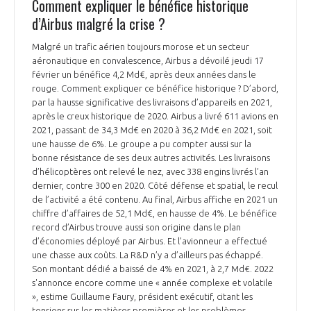
Comment expliquer le bénéfice historique
d’Airbus malgré la crise ?
Malgré un trafic aérien toujours morose et un secteur
aéronautique en convalescence, Airbus a dévoilé jeudi 17
février un bénéfice 4,2 Md€, après deux années dans le
rouge. Comment expliquer ce bénéfice historique ? D’abord,
par la hausse significative des livraisons d’appareils en 2021,
après le creux historique de 2020. Airbus a livré 611 avions en
2021, passant de 34,3 Md€ en 2020 à 36,2 Md€ en 2021, soit
une hausse de 6%. Le groupe a pu compter aussi sur la
bonne résistance de ses deux autres activités. Les livraisons
d’hélicoptères ont relevé le nez, avec 338 engins livrés l’an
dernier, contre 300 en 2020. Côté défense et spatial, le recul
de l’activité a été contenu. Au final, Airbus affiche en 2021 un
chiffre d’affaires de 52,1 Md€, en hausse de 4%. Le bénéfice
record d’Airbus trouve aussi son origine dans le plan
d’économies déployé par Airbus. Et l’avionneur a effectué
une chasse aux coûts. La R&D n’y a d’ailleurs pas échappé.
Son montant dédié a baissé de 4% en 2021, à 2,7 Md€. 2022
s'annonce encore comme une « année complexe et volatile
», estime Guillaume Faury, président exécutif, citant les
tensions sur les matières premières et les problèmes