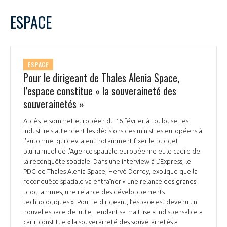
LE GIFAS
NON
OUI
février
2022
Mois Précédent
Mois 
t
ESPACE
Rejoignez une filière d’excellence et développez
L
M
M
J
V
S
D
 à
votre réseau au sein d’un écosystème intégré et
1
2
3
4
5
6
PRÉSENTATION
cohérent
7
8
9
10
11
12
13
ESPACE
14
15
16
17
18
19
20
Pour le dirigeant de Thales Alenia Space,
NOTRE VISION
ORGANISATION
21
22
23
24
25
26
27
l’espace constitue « la souveraineté des
28
souverainetés »
NOS MISSIONS
LE CONSEIL DU GIFAS
FONCTIONNEMENT
Après le sommet européen du 16 février à Toulouse, les
industriels attendent les décisions des ministres européens à
NOTRE HISTOIRE
L’ÉQUIPE DU GIFAS
l'automne, qui devraient notamment fixer le budget
GEADS
ACCOMPAGNEMENT DE NOS ADHÉRENTS
pluriannuel de l'Agence spatiale européenne et le cadre de
la reconquête spatiale. Dans une interview à L'Express, le
NOS RÉSEAUX À L'INTERNATIONAL
PDG de Thales Alenia Space, Hervé Derrey, explique que la
COMITÉ AERO PME
LES PROGRAMMES DU GIFAS
reconquête spatiale va entraîner « une relance des grands
LA MÉDIATION
programmes, une relance des développements
Découvrez les avantages d'adhérer au GIFAS.
technologiques ». Pour le dirigeant, l’espace est devenu un
STARTAIR
UN ÉCOSYSTÈME INTÉGRÉ ET COHÉRENT
nouvel espace de lutte, rendant sa maitrise « indispensable »
LA MÉDIATION DANS LA FILIÈRE AÉRONAUTIQUE ET SPATIALE
Rencontres, salons, données sectorielles,
LE SALON DU BOURGET
car il constitue « la souveraineté des souverainetés ».