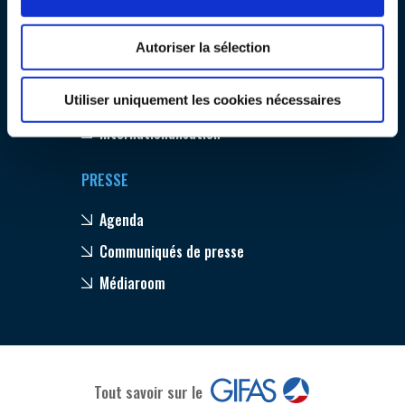
Emploi & Formation
INTERNATIONALISATION
Environnement
Autoriser la sélection
Compétitivité
Innovation
Utiliser uniquement les cookies nécessaires
Internationalisation
PRESSE
Agenda
Communiqués de presse
Médiaroom
Tout savoir sur le