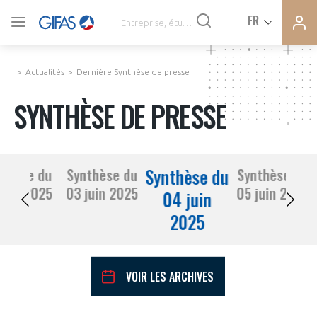
Ferme
Ferme
FR
VOUS ÊTES ADHÉRENTS
la
la
modal
modal
memb
memb
Actualités
Dernière Synthèse de presse
ACTUALITÉS
SYNTHÈSE DE PRESSE
À LA UNE
Synthèse du
nthèse du
Synthèse du
Synthèse du
DEMANDE D’ADHÉSION
02 juin 2025
03 juin 2025
05 juin 2025
SYNTHÈSE DE PRESSE
04 juin
2025
CONNEXION
AGENDA
Avez-vous un statut de droit français ?
VOIR LES ARCHIVES
PAS ENCORE ADHÉRENT ?
COMMUNIQUÉS DE PRESSE
VOUS ÊTES UN PROFESSIONNEL DE LA FILIÈRE ?