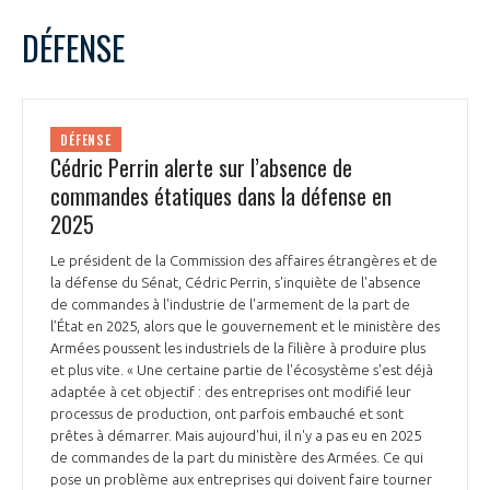
LE GIFAS
NON
OUI
juin
2025
Mois Précédent
Mois 
t
DÉFENSE
Rejoignez une filière d’excellence et développez
L
M
M
J
V
S
D
 à
votre réseau au sein d’un écosystème intégré et
1
PRÉSENTATION
cohérent
2
3
4
5
6
7
8
DÉFENSE
9
10
11
12
13
14
15
Cédric Perrin alerte sur l’absence de
NOTRE VISION
ORGANISATION
16
17
18
19
20
21
22
commandes étatiques dans la défense en
23
24
25
26
27
28
29
2025
NOS MISSIONS
30
LE CONSEIL DU GIFAS
FONCTIONNEMENT
Le président de la Commission des affaires étrangères et de
la défense du Sénat, Cédric Perrin, s'inquiète de l'absence
NOTRE HISTOIRE
L’ÉQUIPE DU GIFAS
de commandes à l'industrie de l'armement de la part de
GEADS
ACCOMPAGNEMENT DE NOS ADHÉRENTS
l’État en 2025, alors que le gouvernement et le ministère des
Armées poussent les industriels de la filière à produire plus
NOS RÉSEAUX À L'INTERNATIONAL
et plus vite. « Une certaine partie de l'écosystème s'est déjà
COMITÉ AERO PME
LES PROGRAMMES DU GIFAS
adaptée à cet objectif : des entreprises ont modifié leur
LA MÉDIATION
processus de production, ont parfois embauché et sont
Découvrez les avantages d'adhérer au GIFAS.
prêtes à démarrer. Mais aujourd'hui, il n'y a pas eu en 2025
STARTAIR
UN ÉCOSYSTÈME INTÉGRÉ ET COHÉRENT
de commandes de la part du ministère des Armées. Ce qui
LA MÉDIATION DANS LA FILIÈRE AÉRONAUTIQUE ET SPATIALE
Rencontres, salons, données sectorielles,
LE SALON DU BOURGET
pose un problème aux entreprises qui doivent faire tourner