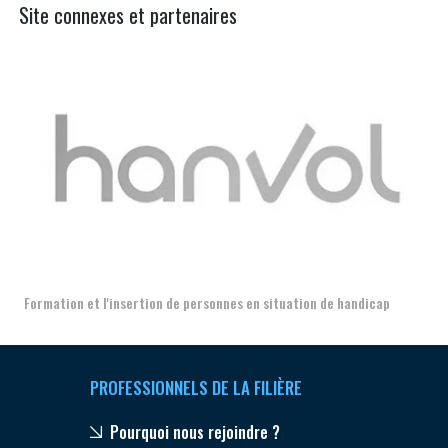
Site connexes et partenaires
Aer
Formation et l'insertion de personnes en situation de handicap
PROFESSIONNELS DE LA FILIÈRE
Pourquoi nous rejoindre ?