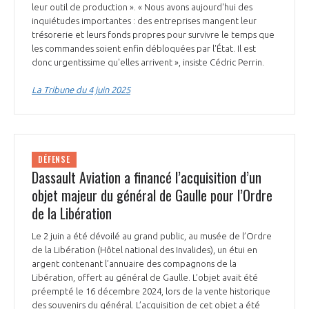
programmes ...
COMMISSIONS ET COMITÉS
leur outil de production ». « Nous avons aujourd'hui des
POURQUOI DEVENIR MEMBRE ?
L'OBSERVATOIRE
inquiétudes importantes : des entreprises mangent leur
LE MÉDIATEUR DE LA FILIÈRE AÉRONAUTIQUE ET SPATIALE
trésorerie et leurs fonds propres pour survivre le temps que
DEMANDE D’ADHÉSION
les commandes soient enfin débloquées par l'État. Il est
MÉDIATION ET CHARTE D’ENGAGEMENT SUR LES RELATIONS ENTRE
donc urgentissime qu'elles arrivent », insiste Cédric Perrin.
CLIENTS ET FOURNISSEURS
CHIFFRES CLÉS
La Tribune du 4 juin 2025
LA MÉDIATION AU-DELÀ DE LA FILIÈRE AÉRONAUTIQUE ET SPATIALE
LES ENJEUX
PRENDRE CONTACT AVEC LE MÉDIATEUR DE LA FILIÈRE
DÉFENSE
COMPÉTITIVITÉ
Dassault Aviation a financé l’acquisition d’un
LES PUBLICATIONS
objet majeur du général de Gaulle pour l’Ordre
de la Libération
EMPLOI & FORMATION
DOCUMENTS & BROCHURES
Le 2 juin a été dévoilé au grand public, au musée de l’Ordre
ENVIRONNEMENT
de la Libération (Hôtel national des Invalides), un étui en
RAPPORTS D'ACTIVITÉS
argent contenant l’annuaire des compagnons de la
Libération, offert au général de Gaulle. L’objet avait été
INNOVATION
préempté le 16 décembre 2024, lors de la vente historique
des souvenirs du général. L’acquisition de cet objet a été