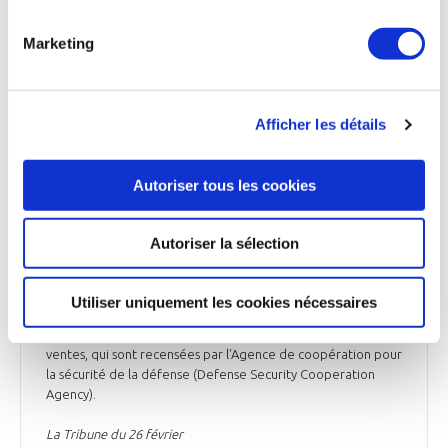
DÉFENSE
Marketing
Depuis 2021, les Etats-Unis ont vendu pour
près de 5 Md$ d'armes à Taïwan
Le département d'État a approuvé le 21 février une
Afficher les détails
commande de Taipei portant sur l'équipement et le soutien
à la modernisation du système de liaison de données
tactiques de l'OTAN, pour un coût estimé à 75 M$. C'est la
Autoriser tous les cookies
première vente d'armes approuvée en 2024 par les Etats-
Unis en faveur de Taïwan, après les 5 contrats entérinés en
2023 pour un montant de 1,85 Md$. Depuis l'arrivée de
Autoriser la sélection
l'administration Biden en janvier 2021, les Etats-Unis ont
autorisé des ventes d'armes à Taïwan pour un total de près
de 5 Md$ (4,82 Md$, 4,45 Md€), Soit 17 contrats, dont 4 ont
Utiliser uniquement les cookies nécessaires
été supérieurs à 499 M$. Le décompte a été réalisé à partir
des décisions du Département d'État d'approuver ces
ventes, qui sont recensées par l'Agence de coopération pour
la sécurité de la défense (Defense Security Cooperation
Agency).
La Tribune du 26 février