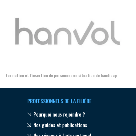
Aer
Formation et l'insertion de personnes en situation de handicap
PROFESSIONNELS DE LA FILIÈRE
Pourquoi nous rejoindre ?
Nos guides et publications
Nos réseaux à l'international