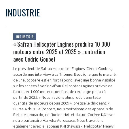
LE GIFAS
NON
OUI
février
2024
Mois Précédent
Mois 
t
INDUSTRIE
Rejoignez une filière d’excellence et développez
L
M
M
J
V
S
D
 à
votre réseau au sein d’un écosystème intégré et
1
2
3
4
PRÉSENTATION
cohérent
5
6
7
8
9
10
11
INDUSTRIE
12
13
14
15
16
17
18
« Safran Helicopter Engines produira 10 000
NOTRE VISION
ORGANISATION
19
20
21
22
23
24
25
moteurs entre 2025 et 2035 » : entretien
26
27
28
29
avec Cédric Goubet
NOS MISSIONS
LE CONSEIL DU GIFAS
FONCTIONNEMENT
Le président de Safran Helicopter Engines, Cédric Goubet,
accorde une interview à La Tribune. Il souligne que le marché
NOTRE HISTOIRE
L’ÉQUIPE DU GIFAS
de l'hélicoptère est en fort rebond, avec une bonne visibilité
GEADS
ACCOMPAGNEMENT DE NOS ADHÉRENTS
sur les années à venir. Safran Helicopter Engines prévoit de
fabriquer 1 000 moteurs neufs et de rechange par an à
NOS RÉSEAUX À L'INTERNATIONAL
partir de 2025. « Nous n'avions plus produit une telle
COMITÉ AERO PME
LES PROGRAMMES DU GIFAS
quantité de moteurs depuis 2009 », précise le dirigeant. «
LA MÉDIATION
Outre Airbus Helicopters, nous motorisons des appareils de
Découvrez les avantages d'adhérer au GIFAS.
Bell, de Leonardo, de l'indien HAL et du sud-Coréen KAI avec
STARTAIR
UN ÉCOSYSTÈME INTÉGRÉ ET COHÉRENT
notre partenaire Hanwha Aerospace. Nous travaillons
LA MÉDIATION DANS LA FILIÈRE AÉRONAUTIQUE ET SPATIALE
Rencontres, salons, données sectorielles,
LE SALON DU BOURGET
également avec le japonais KHI (Kawasaki Helicopter Heavy