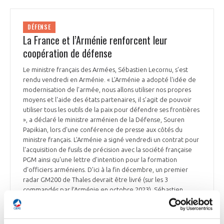
DÉFENSE
La France et l’Arménie renforcent leur
coopération de défense
Le ministre français des Armées, Sébastien Lecornu, s’est
rendu vendredi en Arménie. « L'Arménie a adopté l'idée de
modernisation de l'armée, nous allons utiliser nos propres
moyens et l'aide des états partenaires, il s'agit de pouvoir
utiliser tous les outils de la paix pour défendre ses frontières
», a déclaré le ministre arménien de la Défense, Souren
Papikian, lors d'une conférence de presse aux côtés du
ministre français. L'Arménie a signé vendredi un contrat pour
l'acquisition de fusils de précision avec la société française
PGM ainsi qu'une lettre d'intention pour la formation
d'officiers arméniens. D’ici à la fin décembre, un premier
radar GM200 de Thales devrait être livré (sur les 3
commandés par l’Arménie en octobre 2023). Sébastien
Lecornu a confirmé que la France allait déployer un
conseiller militaire spécialiste de la défense sol-air pour
aider l'Arménie à se protéger « d'éventuelles frappes de