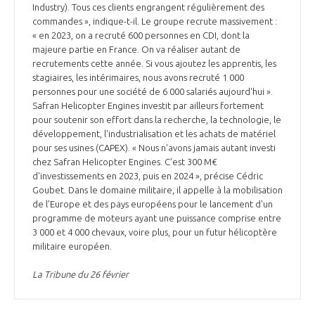
programmes ...
COMMISSIONS ET COMITÉS
Industry). Tous ces clients engrangent régulièrement des
POURQUOI DEVENIR MEMBRE ?
L'OBSERVATOIRE
commandes », indique-t-il. Le groupe recrute massivement :
LE MÉDIATEUR DE LA FILIÈRE AÉRONAUTIQUE ET SPATIALE
« en 2023, on a recruté 600 personnes en CDI, dont la
DEMANDE D’ADHÉSION
majeure partie en France. On va réaliser autant de
MÉDIATION ET CHARTE D’ENGAGEMENT SUR LES RELATIONS ENTRE
recrutements cette année. Si vous ajoutez les apprentis, les
CLIENTS ET FOURNISSEURS
stagiaires, les intérimaires, nous avons recruté 1 000
CHIFFRES CLÉS
personnes pour une société de 6 000 salariés aujourd'hui ».
Safran Helicopter Engines investit par ailleurs fortement
LA MÉDIATION AU-DELÀ DE LA FILIÈRE AÉRONAUTIQUE ET SPATIALE
pour soutenir son effort dans la recherche, la technologie, le
LES ENJEUX
développement, l'industrialisation et les achats de matériel
pour ses usines (CAPEX). « Nous n'avons jamais autant investi
PRENDRE CONTACT AVEC LE MÉDIATEUR DE LA FILIÈRE
chez Safran Helicopter Engines. C'est 300 M€
COMPÉTITIVITÉ
d'investissements en 2023, puis en 2024 », précise Cédric
LES PUBLICATIONS
Goubet. Dans le domaine militaire, il appelle à la mobilisation
de l'Europe et des pays européens pour le lancement d'un
EMPLOI & FORMATION
programme de moteurs ayant une puissance comprise entre
DOCUMENTS & BROCHURES
3 000 et 4 000 chevaux, voire plus, pour un futur hélicoptère
militaire européen.
ENVIRONNEMENT
RAPPORTS D'ACTIVITÉS
La Tribune du 26 février
INNOVATION