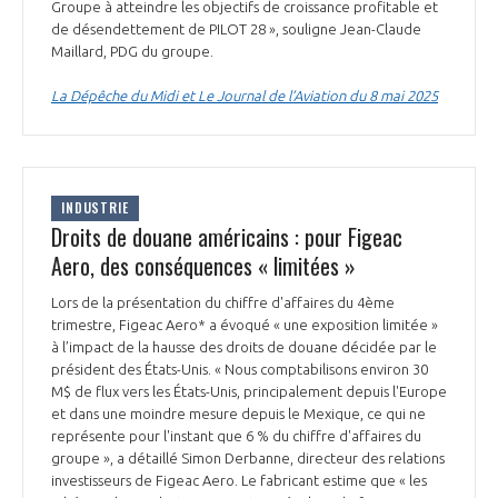
programmes ...
Groupe à atteindre les objectifs de croissance profitable et
COMMISSIONS ET COMITÉS
POURQUOI DEVENIR MEMBRE ?
L'OBSERVATOIRE
de désendettement de PILOT 28 », souligne Jean-Claude
LE MÉDIATEUR DE LA FILIÈRE AÉRONAUTIQUE ET SPATIALE
Maillard, PDG du groupe.
DEMANDE D’ADHÉSION
La Dépêche du Midi et Le Journal de l’Aviation du 8 mai 2025
MÉDIATION ET CHARTE D’ENGAGEMENT SUR LES RELATIONS ENTRE
CLIENTS ET FOURNISSEURS
CHIFFRES CLÉS
LA MÉDIATION AU-DELÀ DE LA FILIÈRE AÉRONAUTIQUE ET SPATIALE
LES ENJEUX
INDUSTRIE
Droits de douane américains : pour Figeac
PRENDRE CONTACT AVEC LE MÉDIATEUR DE LA FILIÈRE
Aero, des conséquences « limitées »
COMPÉTITIVITÉ
LES PUBLICATIONS
Lors de la présentation du chiffre d'affaires du 4ème
trimestre, Figeac Aero* a évoqué « une exposition limitée »
EMPLOI & FORMATION
à l’impact de la hausse des droits de douane décidée par le
DOCUMENTS & BROCHURES
président des États-Unis. « Nous comptabilisons environ 30
M$ de flux vers les États-Unis, principalement depuis l'Europe
ENVIRONNEMENT
RAPPORTS D'ACTIVITÉS
et dans une moindre mesure depuis le Mexique, ce qui ne
représente pour l'instant que 6 % du chiffre d'affaires du
groupe », a détaillé Simon Derbanne, directeur des relations
INNOVATION
investisseurs de Figeac Aero. Le fabricant estime que « les