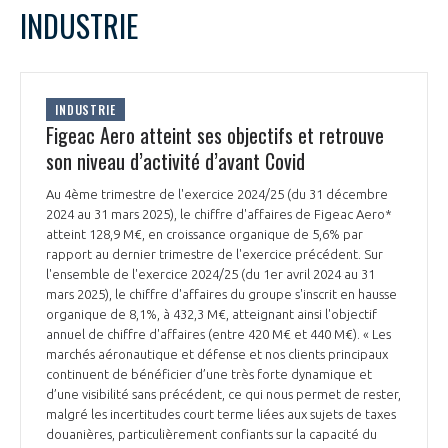
LE GIFAS
NON
OUI
INDUSTRIE
t
Rejoignez une filière d’excellence et développez
L
M
M
J
V
S
D
 à
votre réseau au sein d’un écosystème intégré et
1
2
3
4
PRÉSENTATION
cohérent
5
6
7
8
9
10
11
INDUSTRIE
12
13
14
15
16
17
18
Figeac Aero atteint ses objectifs et retrouve
19
20
21
22
23
24
25
son niveau d’activité d’avant Covid
NOTRE VISION
ORGANISATION
26
27
28
29
30
31
Au 4ème trimestre de l'exercice 2024/25 (du 31 décembre
NOS MISSIONS
2024 au 31 mars 2025), le chiffre d'affaires de Figeac Aero*
LE CONSEIL DU GIFAS
FONCTIONNEMENT
atteint 128,9 M€, en croissance organique de 5,6% par
rapport au dernier trimestre de l'exercice précédent. Sur
NOTRE HISTOIRE
l'ensemble de l'exercice 2024/25 (du 1er avril 2024 au 31
L’ÉQUIPE DU GIFAS
GEADS
mars 2025), le chiffre d'affaires du groupe s'inscrit en hausse
ACCOMPAGNEMENT DE NOS ADHÉRENTS
organique de 8,1%, à 432,3 M€, atteignant ainsi l'objectif
NOS RÉSEAUX À L'INTERNATIONAL
annuel de chiffre d'affaires (entre 420 M€ et 440 M€). « Les
COMITÉ AERO PME
marchés aéronautique et défense et nos clients principaux
LES PROGRAMMES DU GIFAS
LA MÉDIATION
continuent de bénéficier d’une très forte dynamique et
d’une visibilité sans précédent, ce qui nous permet de rester,
Découvrez les avantages d'adhérer au GIFAS.
STARTAIR
UN ÉCOSYSTÈME INTÉGRÉ ET COHÉRENT
malgré les incertitudes court terme liées aux sujets de taxes
LA MÉDIATION DANS LA FILIÈRE AÉRONAUTIQUE ET SPATIALE
Rencontres, salons, données sectorielles,
LE SALON DU BOURGET
douanières, particulièrement confiants sur la capacité du