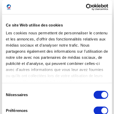
Ce site Web utilise des cookies
DÉFENSE
Drones : des startups françaises au premier
Les cookies nous permettent de personnaliser le contenu
plan
et les annonces, d'offrir des fonctionnalités relatives aux
médias sociaux et d'analyser notre trafic. Nous
Le conflit ukrainien a mis en exergue le rôle des drones pour
partageons également des informations sur l'utilisation de
répondre aux nouveaux défis militaires. Les drones du
notre site avec nos partenaires de médias sociaux, de
français Delair sont, par exemple, utilisés par Kiev. Fondée
par Bastien Mancini, cette entreprise a vu son chiffre
publicité et d'analyse, qui peuvent combiner celles-ci
d'affaires passer de « 10 à 30 M€ entre 2023 et 2024 », selon
avec d'autres informations que vous leur avez fournies
son dirigeant. La startup Alta Ares, spécialisée dans l’IA pour
ou qu'ils ont collectées lors de votre utilisation de leurs
la défense, vient quant à elle de lever 2 M€ auprès des fonds
services. Vous consentez à nos cookies si vous
Expansion et Starburst Ventures.
continuez à utiliser notre site Web.
Sélection
Les Echos du 12 mai 2025
Nécessaires
du
consentement
Préférences