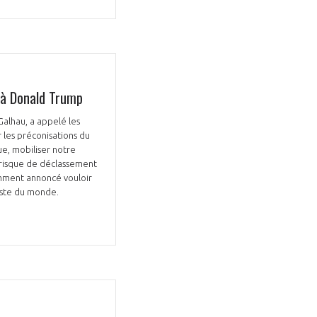
e à Donald Trump
Galhau, a appelé les
GIFAS. Rencontres, salons,
r les préconisations du
rogrammes ...
ue, mobiliser notre
e risque de déclassement
mment annoncé vouloir
ÉSION
reste du monde.