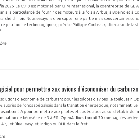
in 2025. Le C919 est motorisé par CFM International, la coentreprise de GE 
ran a la particularité de fournir des moteurs à la fois à Airbus, à Boeing et 
marché chinois. Nous essayons d'en capter une partie mais sous certaines con
tre patrimoine technologique », précise Philippe Couteaux, directeur de la st
*.
mbre
PAS ENCORE ADH
VOUS ÊTES UN PROFESSIONN
nger et assurez la
Rejoignez une filière d’excellen
logiciel pour permettre aux avions d’économiser du carburan
 l’international
réseau au sein d’un écosystème
solutions d'économie de carburant pour les pilotes d'avions, le toulousain O
DEMANDE D’ADHÉSION
€ auprès de fonds spécialisés dans la transition énergétique, notamment. L
osant sur l’IA pour permettre aux pilotes et aux équipes au sol d'établir de me
sommation de kérosène de 3 à 5%. OpenAirlines fournit 70 compagnies aérienn
Air, Jet Blue, easyJet, Indigo ou DHL dans le fret.
Avez-vous un statut de droit français ?
bre