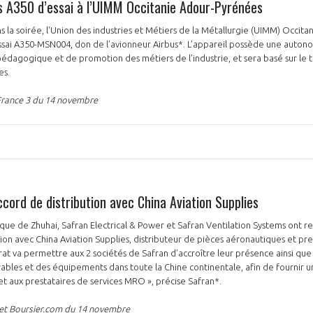
s A350 d’essai à l’UIMM Occitanie Adour-Pyrénées
la soirée, l'Union des industries et Métiers de la Métallurgie (UIMM) Occit
ssai A350-MSN004, don de l’avionneur Airbus*. L’appareil possède une autonom
l pédagogique et de promotion des métiers de l’industrie, et sera basé sur le
es.
France 3 du 14 novembre
cord de distribution avec China Aviation Supplies
que de Zhuhai, Safran Electrical & Power et Safran Ventilation Systems ont r
tion avec China Aviation Supplies, distributeur de pièces aéronautiques et pre
at va permettre aux 2 sociétés de Safran d’accroître leur présence ainsi que l
bles et des équipements dans toute la Chine continentale, afin de fournir u
t aux prestataires de services MRO », précise Safran*.
n et Boursier.com du 14 novembre