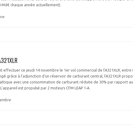
 4 Md€ chaque année actuellement).
bre
'A321XLR
it effectuer ce jeudi 14 novembre le 1er vol commercial de l’A321XLR, entre
ongé grâce à l'adjonction d'un réservoir de carburant central, l'A321XLR propo
gétique avec une consommation de carburant réduite de 30% par rapport aux 
 L'appareil est propulsé par 2 moteurs CFM LEAP 1-A.
vembre