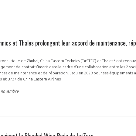
hnics et Thales prolongent leur accord de maintenance, rép
ronautique de Zhuhai, China Eastern Technics (EASTEC) et Thales* ont renouv
ement de contrat s’inscrit dans le cadre d'une collaboration entre les 2 soc
vices de maintenance et de réparation jusqu'en 2029 pour ses équipements avi
0 et B737 de China Eastern Airlines.
4 novembre
équipent le Blended Wing Body de JetZero