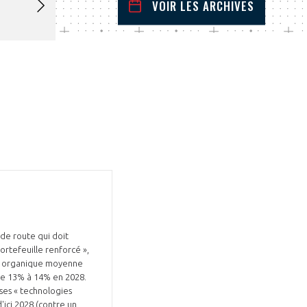
VOIR LES ARCHIVES
novembre
2024
 Précédent
Mois Suivant
L
M
M
J
V
S
D
1
2
3
4
5
6
7
8
9
10
11
12
13
14
15
16
17
18
19
20
21
22
23
24
25
26
27
28
29
30
 de route qui doit
ortefeuille renforcé »,
nce organique moyenne
 de 13% à 14% en 2028.
ses « technologies
'ici 2028 (contre un