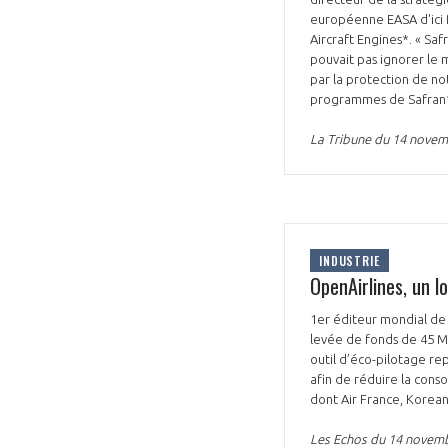
européenne EASA d'ici f
Aircraft Engines*. « Saf
pouvait pas ignorer le 
par la protection de no
programmes de Safran
La Tribune du 14 nove
VOUS ÊTES
ADHÉRENTS
Développez votre activité à l’étra
INDUSTRIE
OpenAirlines, un 
pérennité de votre entreprise à
1er éditeur mondial de 
levée de fonds de 45 M
outil d’éco-pilotage rep
afin de réduire la con
dont Air France, Korean 
Les Echos du 14 novem