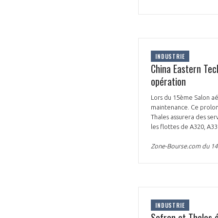
INDUSTRIE
China Eastern Tec
opération
Lors du 15ème Salon aé
maintenance. Ce prolong
Thales assurera des ser
les flottes de A320, A33
Zone-Bourse.com du 1
INDUSTRIE
Safran et Thales 