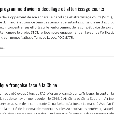
 programme d'avion à décollage et atterrissage courts
 développement de son appareil à décollage et atterrissage courts (STOL), l
e du marché et compte tenu des tensions persistantes sur sa chaîne d'approv
uloir concentrer ses efforts sur le renforcement de la compétitivité de son p
'interrompre le projet STOL reflète notre engagement en faveur de l'efficaci
me », commente Nathalie Tarnaud Laude, PDG d'ATR.
mbre
tique française face à la Chine
Comac a été évoqué lors de l’Aéroforum organisé par La Tribune. En septembr
ires de son avion monocouloir, le C919, à Air China et China Southern Airlines
service au sein de la compagnie China Eastern Airlines. « Le marché Asie-Pacif
s de la moitié de la demande mondiale sur les 20 prochaines années. », rappell
e d'Airbus Commercial Aircraft*. Il précise que l'avionneur chinois pourrait obt