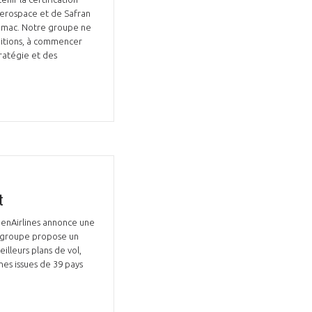
Aerospace et de Safran
à Comac. Notre groupe ne
ditions, à commencer
ratégie et des
Fermer
la
ÉRENT ?
modale
Fermer
membre
la
EL DE LA FILIÈRE ?
modale
membre
ce et développez votre
Apportez votre savoir-faire à la
t
 intégré et cohérent
défense de vos
penAirlines annonce une
e groupe propose un
illeurs plans de vol,
es issues de 39 pays