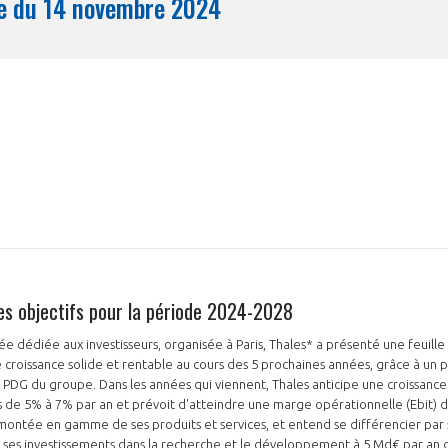
Synthèse du 14 novembre 2024
Mois
es objectifs pour la période 2024-2028
ée dédiée aux investisseurs, organisée à Paris, Thales* a présenté une feuille
 croissance solide et rentable au cours des 5 prochaines années, grâce à un p
, PDG du groupe. Dans les années qui viennent, Thales anticipe une croissa
es de 5% à 7% par an et prévoit d'atteindre une marge opérationnelle (Ebit)
 montée en gamme de ses produits et services, et entend se différencier par 
t ses investissements dans la recherche et le développement à 5 Md€ par an d