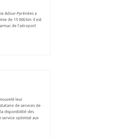
anie Adour-Pyrénées a
ie de 15 000 km. Il est
 tarmac de l’aéroport
enouvelé leur
stataire de services de
a disponibilité des
n service optimisé aux