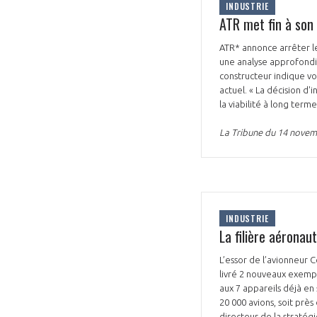
INDUSTRIE
ATR met fin à son
ATR* annonce arrêter le
une analyse approfondi
constructeur indique vo
actuel. « La décision d
la viabilité à long ter
La Tribune du 14 nove
INDUSTRIE
La filière aéronau
L’essor de l’avionneur 
livré 2 nouveaux exempla
aux 7 appareils déjà en 
20 000 avions, soit prè
directeur de la stratégi