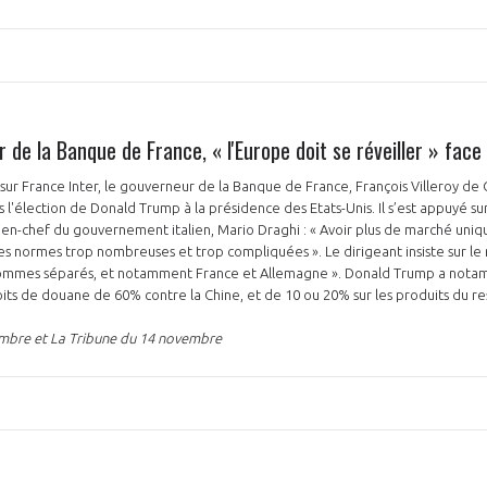
NON
OUI
 de la Banque de France, « l'Europe doit se réveiller » fac
r France Inter, le gouverneur de la Banque de France, François Villeroy de 
Découvrez les avantages d'adhérer au 
 l'élection de Donald Trump à la présidence des Etats-Unis. Il s’est appuyé su
données sectorielles, p
ien-chef du gouvernement italien, Mario Draghi : « Avoir plus de marché uniq
es normes trop nombreuses et trop compliquées ». Le dirigeant insiste sur l
sommes séparés, et notamment France et Allemagne ». Donald Trump a nota
DEMANDE D’ADH
its de douane de 60% contre la Chine, et de 10 ou 20% sur les produits du 
embre et La Tribune du 14 novembre