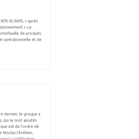
'ATR 42-600S, « après
isionnement ». Le
ortefeuille de produits
té opérationnelle et de
e dernier, le groupe a
, qui se sont ajoutés
ique est de l'ordre de
e Nicolas Chrétien,
enir la certification