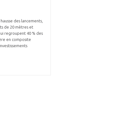
a hausse des lancements,
uts de 20 mètres et
 qui regroupent 40 % des
uyère en composite
 investissements