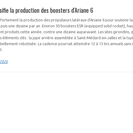
ifie la production des boosters d'Ariane 6
ortement la production des propulseurs latéraux d’Ariane 6 pour soutenir l
6 puis une dizaine par an. Environ 30 boosters ESR (equipped solid rocket), ha
nt produits cette année, contre une dizaine auparavant. Les sites girondins,
es éléments clés : la jupe arrière assemblée à Saint-Médard-en-Jalles et la t
rtiellement robotisée. La cadence pourrait atteindre 12 à 13 tirs annuels sans
it.
 2026