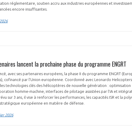
cation réglementaire, soutien accru aux industries européennes et investisse
ancées encore insuffisantes.
 2026
tenaires lancent la prochaine phase du programme ENGRT
lancé, avec ses partenaires européens, la phase II du programme ENGRT (Eur
s), cofinancé par l’Union européenne. Coordonné avec Leonardo Helicopters, 
s technologies clés des hélicoptères de nouvelle génération : optimisation 
aboration homme-machine, interfaces de pilotage assistées par l’IA et intégra
u sur 3 ans, il vise à renforcer les performances, les capacités ISR et la pol
e stratégique européenne en matière de défense.
ier 2026