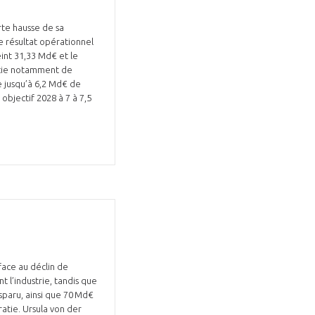
rte hausse de sa
e résultat opérationnel
int 31,33 Md€ et le
ficie notamment de
e jusqu’à 6,2 Md€ de
objectif 2028 à 7 à 7,5
face au déclin de
t l’industrie, tandis que
isparu, ainsi que 70 Md€
ratie. Ursula von der