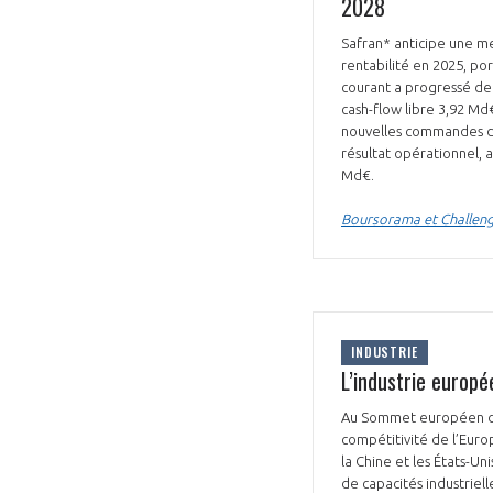
2028
Safran* anticipe une me
rentabilité en 2025, po
courant a progressé de 
cash-flow libre 3,92 Md
nouvelles commandes de
résultat opérationnel, a
Md€.
Boursorama et Challeng
INDUSTRIE
L’industrie europ
Au Sommet européen de 
compétitivité de l’Europ
la Chine et les États-Un
de capacités industriel