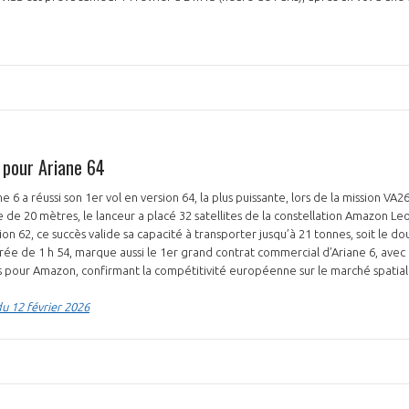
 pour Ariane 64
ne 6 a réussi son 1er vol en version 64, la plus puissante, lors de la mission VA
e de 20 mètres, le lanceur a placé 32 satellites de la constellation Amazon Le
ion 62, ce succès valide sa capacité à transporter jusqu’à 21 tonnes, soit le do
urée de 1 h 54, marque aussi le 1er grand contrat commercial d’Ariane 6, ave
 pour Amazon, confirmant la compétitivité européenne sur le marché spatial
u 12 février 2026