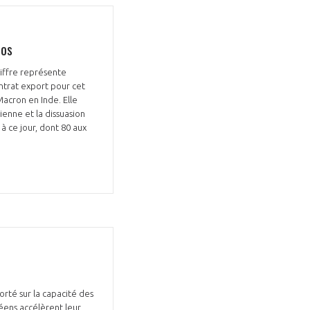
ros
hiffre représente
ontrat export pour cet
Fermer
Macron en Inde. Elle
la
ÉRENT ?
ienne et la dissuasion
modale
Fermer
à ce jour, dont 80 aux
membre
la
EL DE LA FILIÈRE ?
modale
membre
ce et développez votre
Apportez votre savoir-faire à la
 intégré et cohérent
défense de vos
orté sur la capacité des
éens accélèrent leur