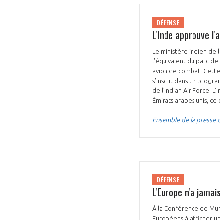
DÉFENSE
L'Inde approuve l'
Le ministère indien de 
l'équivalent du parc de
avion de combat. Cette 
VOUS ÊTES
s’inscrit dans un progra
de l’Indian Air Force. L
ADHÉRENTS
Émirats arabes unis, ce
Ensemble de la presse d
Développez votre activité à l’étra
pérennité de votre entreprise à
DÉFENSE
L'Europe n'a jama
À la Conférence de Munic
Européens à afficher un