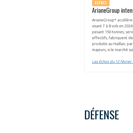
ESPACE
ArianeGroup intens
ArianeGroup* accélère f
visant 7 à 8 vols en 202
pesant 150 tonnes, sero
effectifs, fabriquent d
produite au Haillan, pa
majeurs, si le marché su
Les Echos du 12 février
DÉFENSE