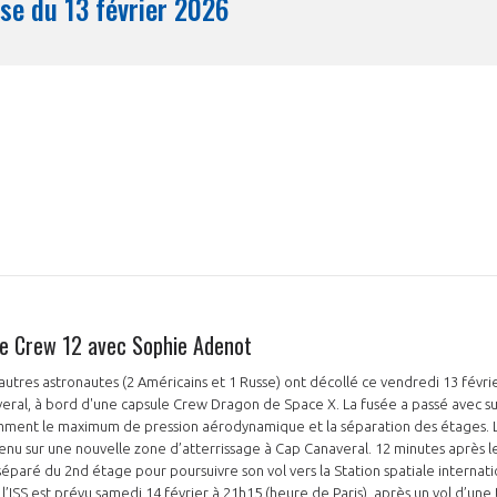
Synthèse du 13 février 2026
Mois
de Crew 12 avec Sophie Adenot
autres astronautes (2 Américains et 1 Russe) ont décollé ce vendredi 13 févri
eral, à bord d'une capsule Crew Dragon de Space X. La fusée a passé avec su
mment le maximum de pression aérodynamique et la séparation des étages. L
venu sur une nouvelle zone d’atterrissage à Cap Canaveral. 12 minutes après le
paré du 2nd étage pour poursuivre son vol vers la Station spatiale internatio
ISS est prévu samedi 14 février à 21h15 (heure de Paris), après un vol d’une