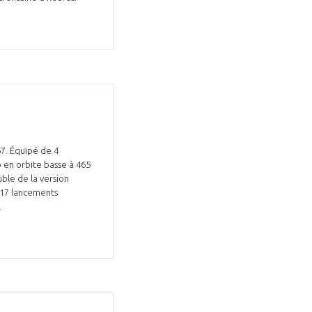
267. Équipé de 4
o en orbite basse à 465
uble de la version
c 17 lancements
.