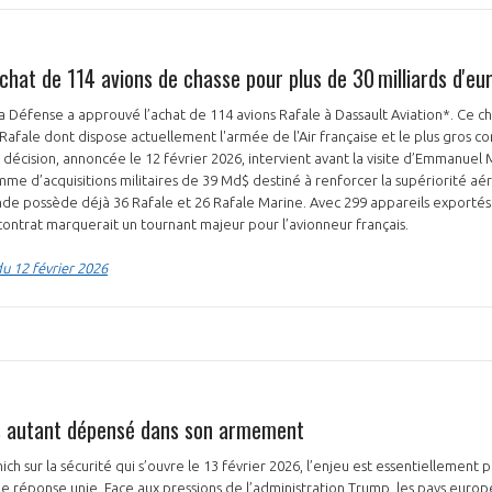
achat de 114 avions de chasse pour plus de 30 milliards d'eu
la Défense a approuvé l’achat de 114 avions Rafale à Dassault Aviation*. Ce c
 Rafale dont dispose actuellement l'armée de l'Air française et le plus gros c
décision, annoncée le 12 février 2026, intervient avant la visite d’Emmanuel 
PAS ENCORE ADH
mme d’acquisitions militaires de 39 Md$ destiné à renforcer la supériorité aér
’Inde possède déjà 36 Rafale et 26 Rafale Marine. Avec 299 appareils exportés 
VOUS ÊTES UN PROFESSIONN
 contrat marquerait un tournant majeur pour l’avionneur français.
u 12 février 2026
nger et assurez la
Rejoignez une filière d’excellen
 l’international
réseau au sein d’un écosystème
DEMANDE D’ADHÉSION
is autant dépensé dans son armement
h sur la sécurité qui s’ouvre le 13 février 2026, l’enjeu est essentiellement p
Avez-vous un statut de droit français ?
e réponse unie. Face aux pressions de l’administration Trump, les pays europ