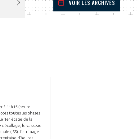
VOIR LES ARCHIVES
février
2026
 Précédent
Mois Suivant
L
M
M
J
V
S
D
1
2
3
4
5
6
7
8
9
10
11
12
13
14
15
16
17
18
19
20
21
22
23
24
25
26
27
28
er à 11h15 (heure
ccès toutes les phases
e 1er étage de la
 décollage, le vaisseau
nale (ISS). L’arrimage
 trentaine d’heures.