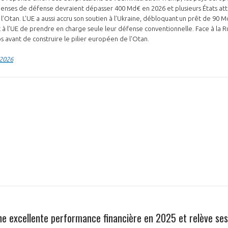
enses de défense devraient dépasser 400 Md€ en 2026 et plusieurs États atte
 l’Otan. L’UE a aussi accru son soutien à l’Ukraine, débloquant un prêt de 90 M
 l’UE de prendre en charge seule leur défense conventionnelle. Face à la R
 avant de construire le pilier européen de l'Otan.
NON
OUI
 2026
Découvrez les avantages d'adhérer au 
données sectorielles, p
DEMANDE D’ADH
e excellente performance financière en 2025 et relève ses