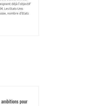
ignent déjà l’objectif
d€. Les Etats-Unis
ussie, nombre d'Etats
GIFAS. Rencontres, salons,
rogrammes ...
ÉSION
 ambitions pour