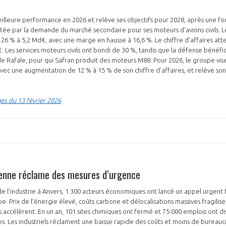
illeure performance en 2026 et relève ses objectifs pour 2028, après une fo
rtée par la demande du marché secondaire pour ses moteurs d'avions civils. L
26 % à 5,2 Md€, avec une marge en hausse à 16,6 %. Le chiffre d’affaires atte
€. Les services moteurs civils ont bondi de 30 %, tandis que la défense béné
 Rafale, pour qui Safran produit des moteurs M88. Pour 2026, le groupe vis
vec une augmentation de ‌12 % à 15 % de son chiffre d'affaires, et relève son 
es du 13 février 2026
éenne réclame des mesures d’urgence
l’industrie à Anvers, 1 300 acteurs économiques ont lancé un appel urgent 
e. Prix de l’énergie élevé, coûts carbone et délocalisations massives fragilisen
is accélèrent. En un an, 101 sites chimiques ont fermé et 75 000 emplois ont d
les. Les industriels réclament une baisse rapide des coûts et moins de bureauc