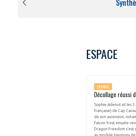
ESPACE
ESPACE
Décollage réussi 
Sophie Adenot et les 3 
française) de Cap Canav
de son ascension, nota
Falcon 9 est ensuite re
Dragon Freedom s'est sé
au module Harmony de l’