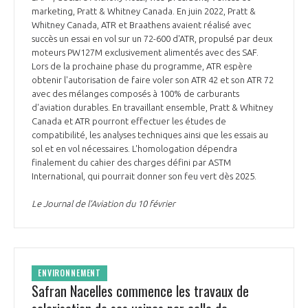
programmes ...
COMMISSIONS ET COMITÉS
marketing, Pratt & Whitney Canada. En juin 2022, Pratt &
POURQUOI DEVENIR MEMBRE ?
L'OBSERVATOIRE
LE MÉDIATEUR DE LA FILIÈRE AÉRONAUTIQUE ET SPATIALE
Whitney Canada, ATR et Braathens avaient réalisé avec
succès un essai en vol sur un 72-600 d'ATR, propulsé par deux
DEMANDE D’ADHÉSION
moteurs PW127M exclusivement alimentés avec des SAF.
MÉDIATION ET CHARTE D’ENGAGEMENT SUR LES RELATIONS ENTRE
Lors de la prochaine phase du programme, ATR espère
CLIENTS ET FOURNISSEURS
obtenir l'autorisation de faire voler son ATR 42 et son ATR 72
CHIFFRES CLÉS
avec des mélanges composés à 100% de carburants
d'aviation durables. En travaillant ensemble, Pratt & Whitney
LA MÉDIATION AU-DELÀ DE LA FILIÈRE AÉRONAUTIQUE ET SPATIALE
Canada et ATR pourront effectuer les études de
LES ENJEUX
compatibilité, les analyses techniques ainsi que les essais au
sol et en vol nécessaires. L'homologation dépendra
PRENDRE CONTACT AVEC LE MÉDIATEUR DE LA FILIÈRE
finalement du cahier des charges défini par ASTM
COMPÉTITIVITÉ
LES PUBLICATIONS
International, qui pourrait donner son feu vert dès 2025.
Le Journal de l’Aviation du 10 février
EMPLOI & FORMATION
DOCUMENTS & BROCHURES
ENVIRONNEMENT
RAPPORTS D'ACTIVITÉS
ENVIRONNEMENT
INNOVATION
Safran Nacelles commence les travaux de