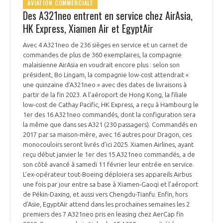
AVIATION COMMERCIALE
Des A321neo entrent en service chez AirAsia,
HK Express, Xiamen Air et EgyptAir
Avec 4 A321neo de 236 sièges en service et un carnet de
commandes de plus de 360 exemplaires, la compagnie
malaisienne AirAsia en voudrait encore plus : selon son
président, Bo Lingam, la compagnie low-cost attendrait «
une quinzaine d’A321neo » avec des dates de livraisons à
partir de la fin 2023. A l’aéroport de Hong Kong, la filiale
low-cost de Cathay Pacific, HK Express, a reçu à Hambourg le
1er des 16 A321neo commandés, dont la configuration sera
la même que dans ses A321 (230 passagers). Commandés en
2017 par sa maison-mère, avec 16 autres pour Dragon, ces
monocouloirs seront livrés d’ici 2025. Xiamen Airlines, ayant
reçu début janvier le 1er des 15 A321neo commandés, a de
son côté avancé à samedi 11 février leur entrée en service.
L’ex-opérateur tout-Boeing déploiera ses appareils Airbus
une fois par jour entre sa base à Xiamen-Gaoqi et l’aéroport
de Pékin-Daxing, et aussi vers Chengdu-Tianfu. Enfin, hors
d’Asie, EgyptAir attend dans les prochaines semaines les 2
premiers des 7 A321neo pris en leasing chez AerCap fin