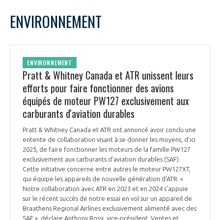
LE GIFAS
NON
OUI
février
2023
Mois Précédent
Mois 
t
ENVIRONNEMENT
Rejoignez une filière d’excellence et développez
L
M
M
J
V
S
D
 à
votre réseau au sein d’un écosystème intégré et
1
2
3
4
5
PRÉSENTATION
cohérent
6
7
8
9
10
11
12
ENVIRONNEMENT
13
14
15
16
17
18
19
Pratt & Whitney Canada et ATR unissent leurs
NOTRE VISION
ORGANISATION
20
21
22
23
24
25
26
efforts pour faire fonctionner des avions
27
28
équipés de moteur PW127 exclusivement aux
NOS MISSIONS
LE CONSEIL DU GIFAS
carburants d'aviation durables
FONCTIONNEMENT
Pratt & Whitney Canada et ATR ont annoncé avoir conclu une
NOTRE HISTOIRE
L’ÉQUIPE DU GIFAS
entente de collaboration visant à se donner les moyens, d'ici
GEADS
ACCOMPAGNEMENT DE NOS ADHÉRENTS
2025, de faire fonctionner les moteurs de la famille PW127
exclusivement aux carburants d'aviation durables (SAF).
NOS RÉSEAUX À L'INTERNATIONAL
Cette initiative concerne entre autres le moteur PW127XT,
COMITÉ AERO PME
LES PROGRAMMES DU GIFAS
LA MÉDIATION
qui équipe les appareils de nouvelle génération d'ATR. «
Notre collaboration avec ATR en 2023 et en 2024 s'appuie
Découvrez les avantages d'adhérer au GIFAS.
STARTAIR
sur le récent succès de notre essai en vol sur un appareil de
UN ÉCOSYSTÈME INTÉGRÉ ET COHÉRENT
LA MÉDIATION DANS LA FILIÈRE AÉRONAUTIQUE ET SPATIALE
Rencontres, salons, données sectorielles,
Braathens Regional Airlines exclusivement alimenté avec des
LE SALON DU BOURGET
SAF », déclare Anthony Rossi, vice-président, Ventes et