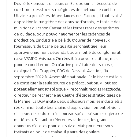
Des réflexions sont en cours en Europe sur la nécessité de
constituer des stocks stratégiques de métaux. Le conflit en
Ukraine a pointé les dépendances de l’Europe ; il faut avoir à
disposition le tungstène des obus perforants, le tantale des
munitions du canon Caesar et les terres rares des systèmes
de guidage, pour pouvoir augmenter les cadences de
production. L’industrie a déjà dû trouver de nouveaux
fournisseurs de titane de qualité aéronautique, leur
approvisionnement dépendait pour moitié du conglomérat
russe VSMPO-Avisma. « On réussit à trouver du titane, mais
pour le court terme. On n’arrive pas à faire des stocks »,
expliquait Éric Trappier, PDG de Dassault Aviation, fin
septembre 2022 à l’Assemblée nationale. Et le titane est loin
de constituer la seule source de préoccupation. « Tout est
potentiellement stratégique », reconnaît Nicolas Mazzucchi,
directeur de recherche au Centre d’études stratégiques de
la Marine. La DGA incite depuis plusieurs mois les industriels à
réexaminer toute leur chaîne d’approvisionnement et vient
d’ailleurs de se doter d’un bureau spécialisé sur les enjeux de
matières. « S’il faut accélérer les cadences, les grands
donneurs d’ordres pourront suivre. Mais pour leurs sous-
traitants en bout de chaîne, il y aura des goulets