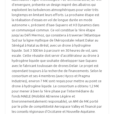
d'envergure, présente un design inspiré des albatros qui
exploitent les turbulences atmosphériques pour voler très
longtemps en limitant leurs efforts. La prochaine étape est
la réalisation d'essais en vol de longue durée en mode
autonome », précisent d’Isae-Supaero et H3 Dynamics dans
un communiqué commun. Ce vol constitue la 1ère étape
jusqu’au Défi Mermoz, qui consistera à traverser l'Atlantique
Sud sur la ligne mythique de l'Aéropostale reliant Dakar au
Sénégal à Natal au Brésil, avec un drone à hydrogène
liquide. Soit 3 500 km à parcourir en 30 heures de vol, sans
escale. Cette réussite doit servir d'accélérateur au drone à
hydrogène liquide que souhaite développer Isae-Supaeo
avec le fabricant toulousain de drones Delair. Le projet est
cependant toujours à la recherche de financements. Selon le
consortium et ses 4 membres (avec Hycco et Pragma
Industries), environ 7 M€ sont requis pour mettre au point ce
drone à hydrogène liquide. Le consortium a obtenu 1,2 M€
pour mener à bien la 1ère phase par l'intermédiaire du
fonds MAELE (Mobilité AErienne Légère et
Environnementalement responsable), un AMI de M€ porté
par le pôle de compétitivité Aerospace Valley et financé par
les conseils régionaux d'Occitanie et Nouvelle-Aquitaine.