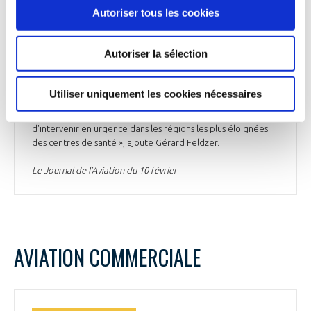
pied en partenariat avec International Health Partners pour
Autoriser tous les cookies
constituer le 1er fret aérien vers la zone sinistrée », souligne
Gérard Feldzer, président de l'association Aviation Sans
Frontières. Pour accompagner son action, l’association a
Autoriser la sélection
lancé un appel à dons d'urgence, pouvant être réalisés sur
son site internet. « Face à de telles catastrophes, Aviation
Sans Frontières souhaite être capable d'intensifier ses
Utiliser uniquement les cookies nécessaires
missions aériennes. Nous travaillons ainsi depuis plusieurs
mois à la mise en place d'un avion-hôpital capable
d'intervenir en urgence dans les régions les plus éloignées
des centres de santé », ajoute Gérard Feldzer.
Le Journal de l’Aviation du 10 février
AVIATION COMMERCIALE