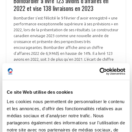
Bombardier a livré 123 avions d’affaires en
2022 et vise 138 livraisons en 2023
Bombardier s’est félicité le 9 février d'avoir enregistré « une
performance exceptionnelle supérieure à ses prévisions » en
2022, lors de la présentation de ses résultats. Le constructeur
canadien envisage 2023 comme une nouvelle année de
croissance et présente des perspectives très
encourageantes. Bombardier affiche ainsi un chiffre
d’affaires 2022 de 6,9 Md$ en hausse de 14%. Il a livré 123
avions en 2022, soit 3 de plus qu’en 2021. L’écart de chiffre
d’affaires est notamment lié à la valeur unitaire supérieure
des avions livrés, et au succès commercial du Global 7500, le
vaisseau amiral. L'avionneur estime qu'il pourra livrer plus de
138 avions d'affaires cette année. Combiné à la croissance
constante de son activité de services, renforcée en 2022 par
Ce site Web utilise des cookies
une expansion du réseau de centres de services et de son
personnel qualifié, ce dynamisme des livraisons nourrira le
Les cookies nous permettent de personnaliser le contenu
chiffre d'affaires, qui pourrait gagner 10% à 7,6 Md$. Enfin,
et les annonces, d'offrir des fonctionnalités relatives aux
Bombardier table sur un résultat 2023 de plus de 1,125 Md$
médias sociaux et d'analyser notre trafic. Nous
en 2023, ce qui représente une hausse de 21% par rapport à
partageons également des informations sur l'utilisation de
celui de 2022.
notre site avec nos partenaires de médias sociaux, de