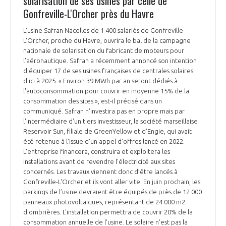
solarisation de ses usines par celle de
Gonfreville-L'Orcher près du Havre
INTERNATIONALISATION
L'usine Safran Nacelles de 1 400 salariés de Gonfreville-
L'Orcher, proche du Havre, ouvrira le bal de la campagne
nationale de solarisation du fabricant de moteurs pour
l’aéronautique. Safran a récemment annoncé son intention
d'équiper 17 de ses usines françaises de centrales solaires
d'ici à 2025. « Environ 39 MWh par an seront dédiés à
l'autoconsommation pour couvrir en moyenne 15% de la
consommation des sites », est-il précisé dans un
communiqué. Safran n'investira pas en propre mais par
l'intermédiaire d'un tiers investisseur, la société marseillaise
Reservoir Sun, filiale de GreenYellow et d'Engie, qui avait
été retenue à l'issue d'un appel d'offres lancé en 2022.
L'entreprise financera, construira et exploitera les
installations avant de revendre l'électricité aux sites
concernés. Les travaux viennent donc d’être lancés à
Gonfreville-L'Orcher et ils vont aller vite. En juin prochain, les
parkings de l’usine devraient être équipés de près de 12 000
panneaux photovoltaïques, représentant de 24 000 m2
d'ombrières. L'installation permettra de couvrir 20% de la
consommation annuelle de l'usine. Le solaire n'est pas la