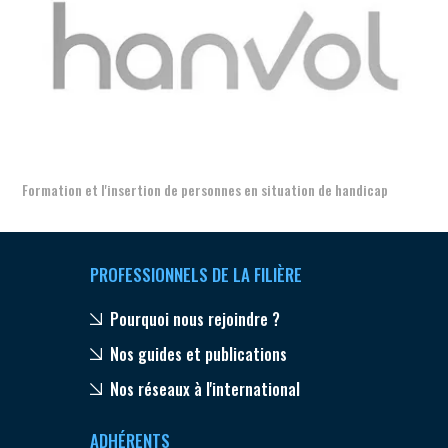
Aer
Formation et l'insertion de personnes en situation de handicap
PROFESSIONNELS DE LA FILIÈRE
Pourquoi nous rejoindre ?
Nos guides et publications
Nos réseaux à l'international
ADHÉRENTS