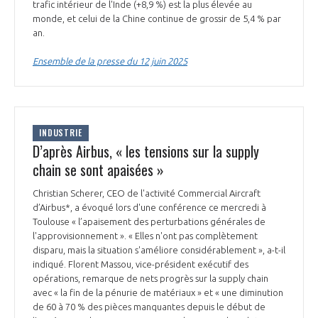
programmes ...
trafic intérieur de l'Inde (+8,9 %) est la plus élevée au
COMMISSIONS ET COMITÉS
POURQUOI DEVENIR MEMBRE ?
L'OBSERVATOIRE
monde, et celui de la Chine continue de grossir de 5,4 % par
LE MÉDIATEUR DE LA FILIÈRE AÉRONAUTIQUE ET SPATIALE
an.
DEMANDE D’ADHÉSION
Ensemble de la presse du 12 juin 2025
MÉDIATION ET CHARTE D’ENGAGEMENT SUR LES RELATIONS ENTRE
CLIENTS ET FOURNISSEURS
CHIFFRES CLÉS
LA MÉDIATION AU-DELÀ DE LA FILIÈRE AÉRONAUTIQUE ET SPATIALE
LES ENJEUX
INDUSTRIE
D’après Airbus, « les tensions sur la supply
PRENDRE CONTACT AVEC LE MÉDIATEUR DE LA FILIÈRE
chain se sont apaisées »
COMPÉTITIVITÉ
LES PUBLICATIONS
Christian Scherer, CEO de l'activité Commercial Aircraft
d’Airbus*, a évoqué lors d'une conférence ce mercredi à
EMPLOI & FORMATION
Toulouse « l’apaisement des perturbations générales de
DOCUMENTS & BROCHURES
l'approvisionnement ». « Elles n'ont pas complètement
disparu, mais la situation s'améliore considérablement », a-t-il
ENVIRONNEMENT
RAPPORTS D'ACTIVITÉS
indiqué. Florent Massou, vice-président exécutif des
opérations, remarque de nets progrès sur la supply chain
avec « la fin de la pénurie de matériaux » et « une diminution
INNOVATION
de 60 à 70 % des pièces manquantes depuis le début de