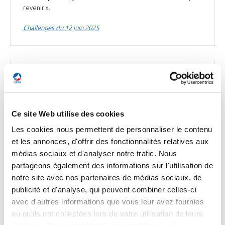
revenir ».
Challenges du 12 juin 2025
DÉFENSE
Airbus Helicopters dévoile le système
HTeaming
Ce site Web utilise des cookies
Airbus Helicopters* a présenté ce mercredi une nouvelle
Les cookies nous permettent de personnaliser le contenu
technologie modulaire de collaboration entre aéronefs
et les annonces, d'offrir des fonctionnalités relatives aux
habités et non habités. HTeaming doit permettre aux
équipages d'hélicoptères de prendre le contrôle des
médias sociaux et d'analyser notre trafic. Nous
systèmes aériens sans équipage (UAS) en vol. La première
partageons également des informations sur l'utilisation de
version de HTeaming peut être utilisée comme solution
notre site avec nos partenaires de médias sociaux, de
autonome ou intégrée dans un système de mission
publicité et d'analyse, qui peuvent combiner celles-ci
d'hélicoptère. Lors du Salon du Bourget, Airbus Helicopters
avec d'autres informations que vous leur avez fournies
présentera la solution autonome. Le système a déjà été
testé en vol, notamment en mai 2025 à bord d'un
ou qu'ils ont collectées lors de votre utilisation de leurs
hélicoptère H135 de la marine espagnole, en coordination