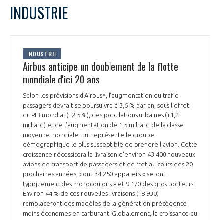
LE GIFAS
NON
OUI
INDUSTRIE
t
Rejoignez une filière d’excellence et développez
L
M
M
J
V
S
D
 à
votre réseau au sein d’un écosystème intégré et
1
PRÉSENTATION
cohérent
2
3
4
5
6
7
8
INDUSTRIE
9
10
11
12
13
14
15
Airbus anticipe un doublement de la flotte
16
17
18
19
20
21
22
mondiale d'ici 20 ans
NOTRE VISION
ORGANISATION
23
24
25
26
27
28
29
Selon les prévisions d’Airbus*, l’augmentation du trafic
30
NOS MISSIONS
passagers devrait se poursuivre à 3,6 % par an, sous l'effet
LE CONSEIL DU GIFAS
FONCTIONNEMENT
du PIB mondial (+2,5 %), des populations urbaines (+1,2
milliard) et de l'augmentation de 1,5 milliard de la classe
NOTRE HISTOIRE
moyenne mondiale, qui représente le groupe
L’ÉQUIPE DU GIFAS
GEADS
démographique le plus susceptible de prendre l'avion. Cette
ACCOMPAGNEMENT DE NOS ADHÉRENTS
croissance nécessitera la livraison d'environ 43 400 nouveaux
NOS RÉSEAUX À L'INTERNATIONAL
avions de transport de passagers et de fret au cours des 20
COMITÉ AERO PME
prochaines années, dont 34 250 appareils « seront
LES PROGRAMMES DU GIFAS
LA MÉDIATION
typiquement des monocouloirs » et 9 170 des gros porteurs.
Environ 44 % de ces nouvelles livraisons (18 930)
Découvrez les avantages d'adhérer au GIFAS.
STARTAIR
UN ÉCOSYSTÈME INTÉGRÉ ET COHÉRENT
remplaceront des modèles de la génération précédente
LA MÉDIATION DANS LA FILIÈRE AÉRONAUTIQUE ET SPATIALE
Rencontres, salons, données sectorielles,
LE SALON DU BOURGET
moins économes en carburant. Globalement, la croissance du