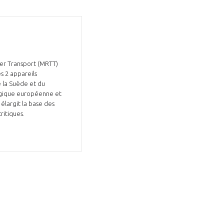
ker Transport (MRTT)
s 2 appareils
e la Suède et du
égique européenne et
largit la base des
ritiques.