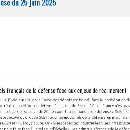
Synthèse du 25 juin 2025
Mois
iels français de la défense face aux enjeux de réarmement
ET, filiale à 100 % de la Caisse des dépôts est brutal : face à l'accélératio
oir réaliser un effort de défense à hauteur de 5 % du PIB, « la France n'est p
nt et garder sa place de 2ème exportateur mondial de défense ». Selon le B
 prospective du Groupe SCET : pour les industriels de la défense, un marché a
e 320 et 440 Md$ s’ouvre. Or « ni ses capacités industrielles ni ses infrastruc
es pour faire face à un tel saut d'échelle ». Les industriels français de la défe