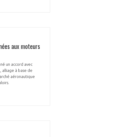
inées aux moteurs
igné un accord avec
, alliage à base de
 marché aéronautique
loirs.