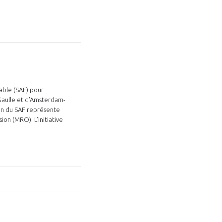
GIFAS. Rencontres, salons,
able (SAF) pour
 Gaulle et d’Amsterdam-
rogrammes ...
on (MRO). L’initiative
ÉSION