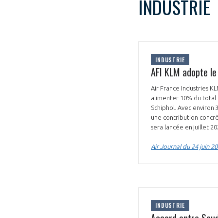
INDUSTRIE
CONNEXION
INDUSTRIE
AFI KLM adopte le
Air France Industries K
alimenter 10% du total 
Schiphol. Avec environ 300 essais moteurs réalisés chaque année sur ses 2 principaux sites, l’intégration du SAF représente
une contribution concrè
sera lancée en juillet 2
Air Journal du 24 juin 2
INDUSTRIE
Accord entre Saud