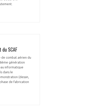
rutement.
t du SCAF
ème de combat aérien du
de 6ème génération
veau informatique
és dans le
monstration (dessin,
 phase de fabrication