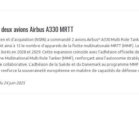
deux avions Airbus A330 MRTT
en et d'acquisition (NSPA) a commandé 2 avions Airbus* A330 Multi Role Tan
t ainsi à 12 le nombre d'appareils de la flotte multinationale MRTT (MMF). Le
livrés en 2028 et 2029. Cette expansion coïncide avec l'adhésion officielle d
Multinational Multi Role Tanker (MMF), renforçant ainsi l'autonomie strat
se collaborative. L'adhésion de la Suède et du Danemark au programme MMF é
et renforce la souveraineté européenne en matière de capacités de défense c
u 24 juin 2025