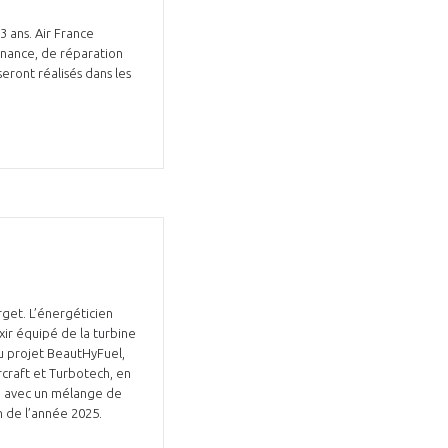
 ans. Air France
enance, de réparation
eront réalisés dans les
urget. L’énergéticien
ixir équipé de la turbine
du projet BeautHyFuel,
rcraft et Turbotech, en
été avec un mélange de
n de l’année 2025.