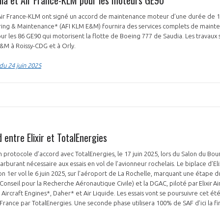
Air France-KLM ont signé un accord de maintenance moteur d’une durée de 13
ring & Maintenance* (AFI KLM E&M) fournira des services complets de maint
ur les 86 GE90 qui motorisent la flotte de Boeing 777 de Saudia. Les travaux s
 E&M à Roissy-CDG et à Orly.
 du 24 juin 2025
 entre Elixir et TotalEnergies
 un protocole d’accord avec TotalEnergies, le 17 juin 2025, lors du Salon du Bo
arburant nécessaire aux essais en vol de l’avionneur rochelais. Le biplace d’El
n 1er vol le 6 juin 2025, sur l’aéroport de La Rochelle, marquant une étape 
onseil pour la Recherche Aéronautique Civile) et la DGAC, piloté par Elixir Ai
 Aircraft Engines*, Daher* et Air Liquide. Les essais vont se poursuivre cet 
rance par TotalEnergies. Une seconde phase utilisera 100% de SAF d’ici la fi