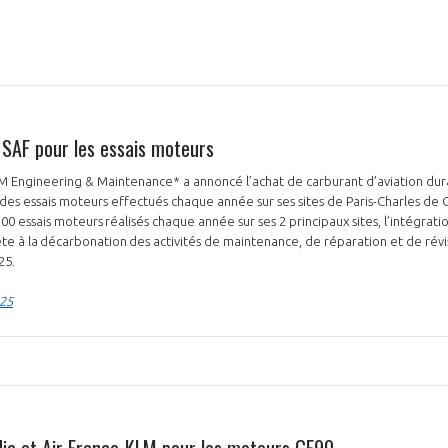
NON
OUI
 SAF pour les essais moteurs
Découvrez les avantages d'adhérer au 
LM Engineering & Maintenance* a annoncé l’achat de carburant d’aviation dur
des essais moteurs effectués chaque année sur ses sites de Paris-Charles de
données sectorielles, p
te à la décarbonation des activités de maintenance, de réparation et de révisi
DEMANDE D’ADH
025.
025
ia et Air France-KLM pour les moteurs GE90