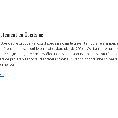
utement en Occitanie
PAS ENCORE ADH
u Bourget, le groupe Randstad spécialisé dans le travail temporaire a annonc
 aéronautique sur tout le territoire, dont plus de 700 en Occitanie. Les profi
VOUS ÊTES UN PROFESSIONN
iers : ajusteurs, mécaniciens, électriciens, opérateurs machines, contrôleurs 
hefs de projets ou encore intégrateurs cabine. Autant d’opportunités ouver
érimentés.
nger et assurez la
Rejoignez une filière d’excellen
025
 l’international
réseau au sein d’un écosystème
DEMANDE D’ADHÉSION
Avez-vous un statut de droit français ?