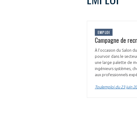
EMPLOI
Campagne de recr
VOUS ÊTES
À l’occasion du Salon d
pourvoir dans le secteur
ADHÉRENTS
une large palette de mét
ingénieurs systèmes, c
aux professionnels exp
Développez votre activité à l’étra
Toulemploi du 23 juin 2
pérennité de votre entreprise à