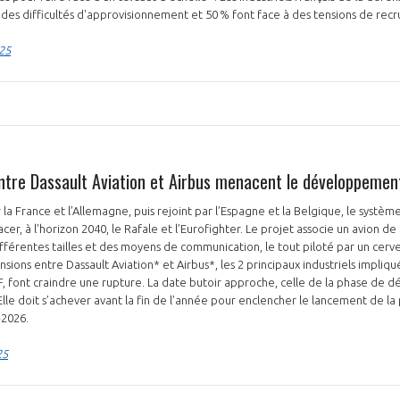
es difficultés d'approvisionnement et 50 % font face à des tensions de rec
025
ntre Dassault Aviation et Airbus menacent le développemen
r la France et l’Allemagne, puis rejoint par l’Espagne et la Belgique, le syst
cer, à l’horizon 2040, le Rafale et l’Eurofighter. Le projet associe un avion 
fférentes tailles et des moyens de communication, le tout piloté par un cer
sions entre Dassault Aviation* et Airbus*, les 2 principaux industriels impliqu
font craindre une rupture. La date butoir approche, celle de la phase de dé
Elle doit s’achever avant la fin de l’année pour enclencher le lancement de la
-2026.
25