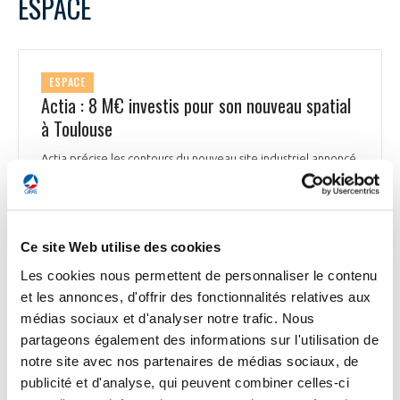
ESPACE
ESPACE
Actia : 8 M€ investis pour son nouveau spatial
à Toulouse
Actia précise les contours du nouveau site industriel annoncé
fin mai à Toulouse : un investissement de 8 M€ dans un
nouveau site industriel de 2 200 m² à Toulouse, dédié à la
production de petites séries de cartes électroniques
complexes. Après le rachat de Steel Électronique en 2024 et
Ce site Web utilise des cookies
la création d’Actia Aerospace*, le groupe vise plus de 100
M€ de chiffre d’affaires dans cette activité d’ici 2030, contre
Les cookies nous permettent de personnaliser le contenu
82 M€ aujourd’hui. Cette usine, dotée de salles blanches,
et les annonces, d'offrir des fonctionnalités relatives aux
ciblera les constellations de satellites, notamment IRIS², ainsi
médias sociaux et d'analyser notre trafic. Nous
que le spatial traditionnel et la défense. Elle permettra aussi
de réinternaliser certaines productions stratégiques afin de
partageons également des informations sur l'utilisation de
sécuriser la chaîne d’approvisionnement et emploiera à
notre site avec nos partenaires de médias sociaux, de
terme une cinquantaine de personnes.
publicité et d'analyse, qui peuvent combiner celles-ci