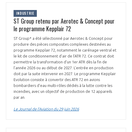
programmes ...
COMMISSIONS ET COMITÉS
POURQUOI DEVENIR MEMBRE ?
L'OBSERVATOIRE
LE MÉDIATEUR DE LA FILIÈRE AÉRONAUTIQUE ET SPATIALE
INDUSTRIE
DEMANDE D’ADHÉSION
ST Group retenu par Aerotec & Concept pour
MÉDIATION ET CHARTE D’ENGAGEMENT SUR LES RELATIONS ENTRE
le programme Kepplair 72
CLIENTS ET FOURNISSEURS
CHIFFRES CLÉS
ST Group* a été sélectionné par Aerotec & Concept pour
produire des pièces composites complexes destinées au
LA MÉDIATION AU-DELÀ DE LA FILIÈRE AÉRONAUTIQUE ET SPATIALE
programme Kepplair 72, notamment le carénage ventral et
LES ENJEUX
le kit de conditionnement d’air de l’ATR 72. Ce contrat doit
permettre la transformation d’un 1er ATR dès la fin de
PRENDRE CONTACT AVEC LE MÉDIATEUR DE LA FILIÈRE
l’année 2026 ou au début de 2027. L’entrée en production
COMPÉTITIVITÉ
doit par la suite intervenir en 2027. Le programme Kepplair
LES PUBLICATIONS
Evolution consiste à convertir des ATR 72 en avions
bombardiers d’eau multi-rôles dédiés à la lutte contre les
EMPLOI & FORMATION
incendies, avec un objectif de production de 12 appareils
DOCUMENTS & BROCHURES
par an.
ENVIRONNEMENT
RAPPORTS D'ACTIVITÉS
Le Journal de l’Aviation du 29 juin 2026
INNOVATION