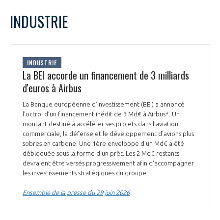
LE GIFAS
NON
OUI
juin
2026
Mois Précédent
Mois 
t
INDUSTRIE
Rejoignez une filière d’excellence et développez
L
M
M
J
V
S
D
 à
votre réseau au sein d’un écosystème intégré et
1
2
3
4
5
6
7
PRÉSENTATION
cohérent
8
9
10
11
12
13
14
INDUSTRIE
15
16
17
18
19
20
21
La BEI accorde un financement de 3 milliards
NOTRE VISION
ORGANISATION
22
23
24
25
26
27
28
d'euros à Airbus
29
30
NOS MISSIONS
La Banque européenne d’investissement (BEI) a annoncé
LE CONSEIL DU GIFAS
FONCTIONNEMENT
l’octroi d’un financement inédit de 3 Md€ à Airbus*. Un
montant destiné à accélérer ses projets dans l'aviation
NOTRE HISTOIRE
commerciale, la défense et le développement d'avions plus
L’ÉQUIPE DU GIFAS
GEADS
sobres en carbone. Une 1ère enveloppe d'un Md€ a été
ACCOMPAGNEMENT DE NOS ADHÉRENTS
débloquée sous la forme d'un prêt. Les 2 Md€ restants
devraient être versés progressivement afin d'accompagner
NOS RÉSEAUX À L'INTERNATIONAL
COMITÉ AERO PME
les investissements stratégiques du groupe.
LES PROGRAMMES DU GIFAS
LA MÉDIATION
Ensemble de la presse du 29 juin 2026
Découvrez les avantages d'adhérer au GIFAS.
STARTAIR
UN ÉCOSYSTÈME INTÉGRÉ ET COHÉRENT
LA MÉDIATION DANS LA FILIÈRE AÉRONAUTIQUE ET SPATIALE
Rencontres, salons, données sectorielles,
LE SALON DU BOURGET