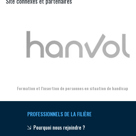
Site connexes et partenaires
Aer
Formation et l'insertion de personnes en situation de handicap
PROFESSIONNELS DE LA FILIÈRE
Pourquoi nous rejoindre ?