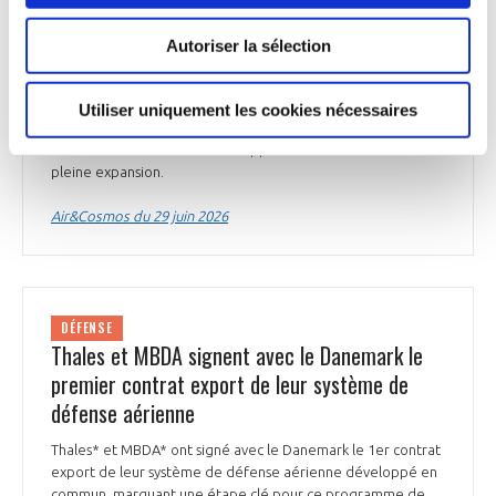
2025, la Marine nationale l'a retenue pour conduire une
expérimentation multidrones à bord du porte-hélicoptères
Autoriser la sélection
amphibie Tonnerre. Forte de son expertise dans les
aérostats captifs et les systèmes de surveillance, A-NSE se
positionne aussi sur la lutte antidrones avec sa solution
Utiliser uniquement les cookies nécessaires
Periphas 360. Des contrats avec l'ONU, l'Allemagne et
Frontex confortent son développement sur un marché en
pleine expansion.
Air&Cosmos du 29 juin 2026
DÉFENSE
Thales et MBDA signent avec le Danemark le
premier contrat export de leur système de
défense aérienne
Thales* et MBDA* ont signé avec le Danemark le 1er contrat
export de leur système de défense aérienne développé en
commun, marquant une étape clé pour ce programme de