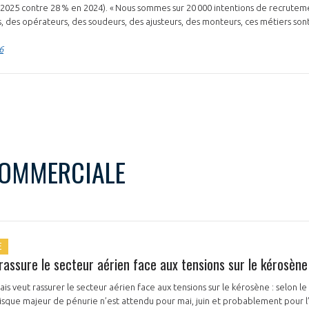
2025 contre 28 % en 2024). « Nous sommes sur 20 000 intentions de recrute
s, des opérateurs, des soudeurs, des ajusteurs, des monteurs, ces métiers sont
6
NON
OUI
Découvrez les avantages d'adhérer au 
données sectorielles, p
COMMERCIALE
DEMANDE D’ADH
E
assure le secteur aérien face aux tensions sur le kérosène
s veut rassurer le secteur aérien face aux tensions sur le kérosène : selon le
isque majeur de pénurie n’est attendu pour mai, juin et probablement pour 