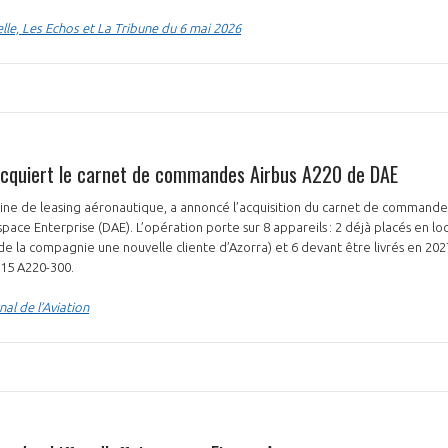
lle, Les Echos et La Tribune du 6 mai 2026
acquiert le carnet de commandes Airbus A220 de DAE
aine de leasing aéronautique, a annoncé l’acquisition du carnet de commande
ace Enterprise (DAE). L’opération porte sur 8 appareils : 2 déjà placés en l
t de la compagnie une nouvelle cliente d’Azorra) et 6 devant être livrés en 20
e 15 A220-300.
al de l’Aviation