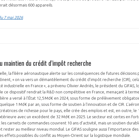
ait désormais 600 appareils.
du 7 mai 2026
au maintien du crédit d’impôt recherche
elle, la filière aéronautique alerte sur les conséquences de futures décisions 
prônent, « on va vers un démantèlement du crédit d’impôt recherche (CIR), cel
ité industrielle en France », a prévenu Olivier Andriès, le président du GIFAS, l
e ce dispositif rendrait la R&D non compétitive en France, menaçant à terme
filière a versé à l’État 12,5 Md€ en 2024, sous forme de prélèvement obligatoire
e quelque 1 Md€ par an, sous forme de soutien à l’innovation et de CIR. L’aéro
créatrices de richesse pour le pays, elle crée des emplois et est, en outre, le 
térieure avec un excédent de 32 Md€ en 2025. Le secteur est certes en fort
t les carnets de commandes couvrent 10 ans d’activité, mais un soutien durabl
et rester au meilleur niveau mondial. Le GIFAS souligne aussi l’importance des
es effets possibles du conflit au Moyen-Orient sur la logistique mondiale.