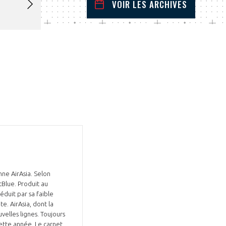
VOIR LES ARCHIVES
mai
2026
 Précédent
Mois Suivant
L
M
M
J
V
S
D
1
2
3
4
5
6
7
8
9
10
11
12
13
14
15
16
17
18
19
20
21
22
23
24
25
26
27
28
29
30
31
ne AirAsia. Selon
tBlue. Produit au
duit par sa faible
. AirAsia, dont la
velles lignes. Toujours
cette année. Le carnet