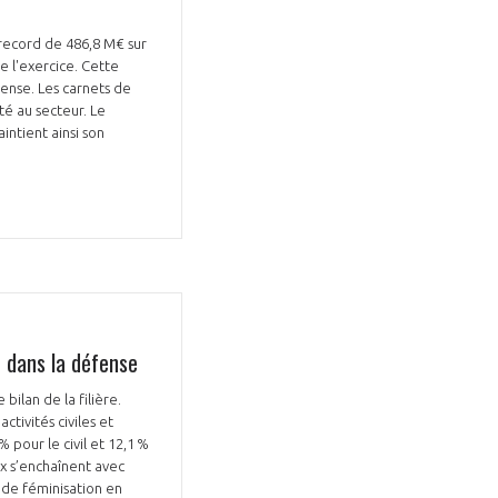
 record de 486,8 M€ sur
e l'exercice. Cette
ense. Les carnets de
té au secteur. Le
intient ainsi son
Fermer
la
ÉRENT ?
modale
Fermer
membre
la
EL DE LA FILIÈRE ?
modale
membre
ce et développez votre
Apportez votre savoir-faire à la
 intégré et cohérent
défense de vos
e dans la défense
ilan de la filière.
tivités civiles et
% pour le civil et 12,1 %
ux s’enchaînent avec
 de féminisation en