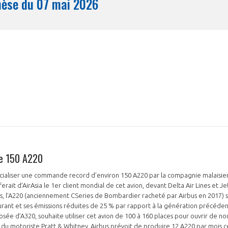
Synthèse du 07 mai 2026
Mois
e 150 A220
icialiser une commande record d’environ 150 A220 par la compagnie malaisien
rait d’AirAsia le 1er client mondial de cet avion, devant Delta Air Lines et Je
s, l’A220 (anciennement CSeries de Bombardier racheté par Airbus en 2017) sé
nt et ses émissions réduites de 25 % par rapport à la génération précédente
sée d’A320, souhaite utiliser cet avion de 100 à 160 places pour ouvrir de nou
s du motoriste Pratt & Whitney, Airbus prévoit de produire 12 A220 par mois 