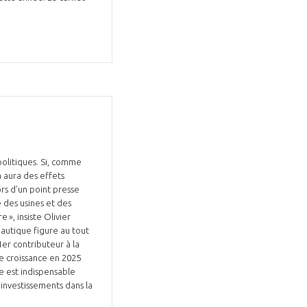
politiques. Si, comme
a aura des effets
ors d’un point presse
 des usines et des
 », insiste Olivier
nautique figure au tout
1er contributeur à la
e croissance en 2025
e est indispensable
 investissements dans la