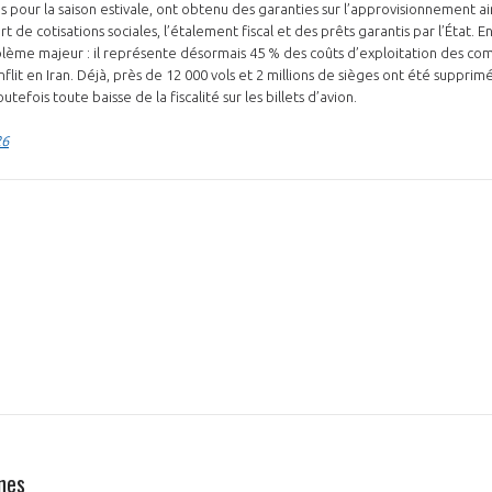
es pour la saison estivale, ont obtenu des garanties sur l’approvisionnement 
 de cotisations sociales, l’étalement fiscal et des prêts garantis par l’État. E
blème majeur : il représente désormais 45 % des coûts d’exploitation des co
flit en Iran. Déjà, près de 12 000 vols et 2 millions de sièges ont été supprim
efois toute baisse de la fiscalité sur les billets d’avion.
26
N
nes