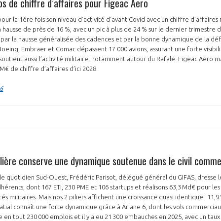
os de chiffre d’affaires pour Figeac Aero
ur la 1ère fois son niveau d’activité d’avant Covid avec un chiffre d’affaires
 hausse de près de 16 %, avec un pic à plus de 24 % sur le dernier trimestre d
 par la hausse généralisée des cadences et par la bonne dynamique de la déf
eing, Embraer et Comac dépassent 17 000 avions, assurant une forte visibili
outient aussi l’activité militaire, notamment autour du Rafale. Figeac Aero ma
M€ de chiffre d’affaires d’ici 2028.
PAS ENCORE ADH
6
VOUS ÊTES UN PROFESSIONN
nger et assurez la
Rejoignez une filière d’excellen
 l’international
réseau au sein d’un écosystème
filière conserve une dynamique soutenue dans le civil comm
DEMANDE D’ADHÉSION
e quotidien Sud-Ouest, Frédéric Parisot, délégué général du GIFAS, dresse le b
rents, dont 167 ETI, 230 PME et 106 startups et réalisons 63,3 Md€ pour les ac
és militaires. Mais nos 2 piliers affichent une croissance quasi identique : 11,9 
 spatial connaît une forte dynamique grâce à Ariane 6, dont les vols commercia
Avez-vous un statut de droit français ?
te en tout 230 000 emplois et il y a eu 21 300 embauches en 2025, avec un taux