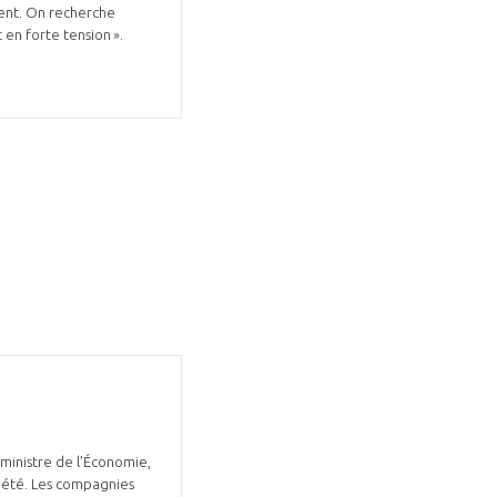
ment. On recherche
 en forte tension ».
GIFAS. Rencontres, salons,
rogrammes ...
ÉSION
 ministre de l’Économie,
l’été. Les compagnies