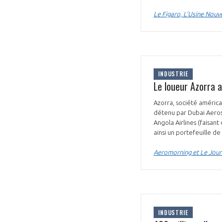
Le Figaro, L’Usine Nouve
INDUSTRIE
Le loueur Azorra 
Azorra, société améric
détenu par Dubai Aerosp
Angola Airlines (faisan
ainsi un portefeuille d
Aeromorning et Le Journ
INDUSTRIE