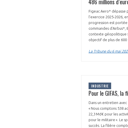
486 millions d’eur
Figeac Aero* dépasse po
l’exercice 2025-2026, en
progression est portée
commandes d’Airbus*, Bo
contexte géopolitique s
objectif de plus de 600 
VOUS ÊTES
La Tribune du 6 mai 202
ADHÉRENTS
Développez votre activité à l’étra
pérennité de votre entreprise à
INDUSTRIE
Pour le GIFAS, la 
Dans un entretien avec l
« Nous comptons 538 adhé
22,3 Md€ pour les activit
pour le militaire ». Le
succès. La filière comp