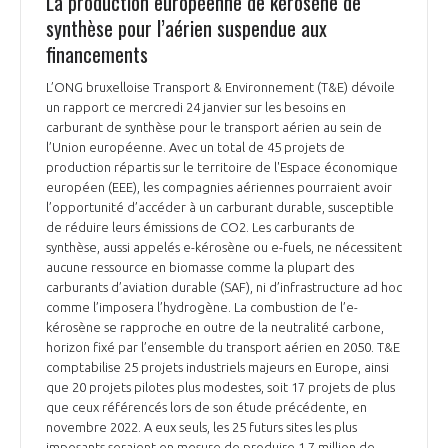
La production européenne de kérosène de
synthèse pour l’aérien suspendue aux
financements
L’ONG bruxelloise Transport & Environnement (T&E) dévoile
un rapport ce mercredi 24 janvier sur les besoins en
carburant de synthèse pour le transport aérien au sein de
l’Union européenne. Avec un total de 45 projets de
production répartis sur le territoire de l'Espace économique
européen (EEE), les compagnies aériennes pourraient avoir
l’opportunité d’accéder à un carburant durable, susceptible
de réduire leurs émissions de CO2. Les carburants de
synthèse, aussi appelés e-kérosène ou e-fuels, ne nécessitent
aucune ressource en biomasse comme la plupart des
carburants d’aviation durable (SAF), ni d’infrastructure ad hoc
comme l’imposera l’hydrogène. La combustion de l’e-
kérosène se rapproche en outre de la neutralité carbone,
horizon fixé par l’ensemble du transport aérien en 2050. T&E
comptabilise 25 projets industriels majeurs en Europe, ainsi
que 20 projets pilotes plus modestes, soit 17 projets de plus
que ceux référencés lors de son étude précédente, en
novembre 2022. A eux seuls, les 25 futurs sites les plus
imposants seraient en mesure de produire 1,7 million de