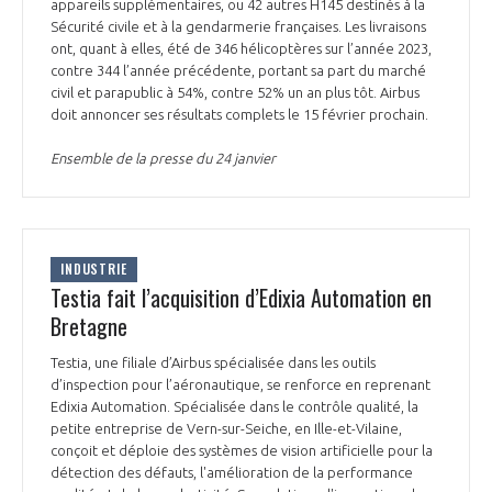
programmes ...
appareils supplémentaires, ou 42 autres H145 destinés à la
COMMISSIONS ET COMITÉS
POURQUOI DEVENIR MEMBRE ?
Sécurité civile et à la gendarmerie françaises. Les livraisons
L'OBSERVATOIRE
LE MÉDIATEUR DE LA FILIÈRE AÉRONAUTIQUE ET SPATIALE
ont, quant à elles, été de 346 hélicoptères sur l’année 2023,
DEMANDE D’ADHÉSION
contre 344 l’année précédente, portant sa part du marché
civil et parapublic à 54%, contre 52% un an plus tôt. Airbus
MÉDIATION ET CHARTE D’ENGAGEMENT SUR LES RELATIONS ENTRE
doit annoncer ses résultats complets le 15 février prochain.
CLIENTS ET FOURNISSEURS
CHIFFRES CLÉS
Ensemble de la presse du 24 janvier
LA MÉDIATION AU-DELÀ DE LA FILIÈRE AÉRONAUTIQUE ET SPATIALE
LES ENJEUX
PRENDRE CONTACT AVEC LE MÉDIATEUR DE LA FILIÈRE
INDUSTRIE
COMPÉTITIVITÉ
LES PUBLICATIONS
Testia fait l’acquisition d’Edixia Automation en
Bretagne
EMPLOI & FORMATION
DOCUMENTS & BROCHURES
Testia, une filiale d’Airbus spécialisée dans les outils
d’inspection pour l’aéronautique, se renforce en reprenant
ENVIRONNEMENT
RAPPORTS D'ACTIVITÉS
Edixia Automation. Spécialisée dans le contrôle qualité, la
petite entreprise de Vern-sur-Seiche, en Ille-et-Vilaine,
conçoit et déploie des systèmes de vision artificielle pour la
INNOVATION
détection des défauts, l'amélioration de la performance