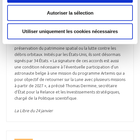
Mardi 23 janvier, lors d'une cérémonie en marge de la
16ème European Space Conference, la Belgique a signé les
Autoriser la sélection
accords Artemis. Ces derniers constituent un ensemble de
principes juridiquement non-contraignants pour la
coopération dans l'exploration civile de la Lune, de Mars, des
Utiliser uniquement les cookies nécessaires
comètes et des astéroïdes, à des fins pacifiques. Ils abordent
par exemple l'assistance mutuelle dans l'Espace, la
préservation du patrimoine spatial ou la lutte contre les
débris orbitaux. Initiés par les États-Unis, ils sont désormais
signés par 34 États. « La signature de ces accords est aussi
une condition nécessaire à l'éventuelle participation d'un
astronaute belge à une mission du programme Artemis qui a
pour objectif de retourner sur la Lune avec plusieurs missions
à partir de 2027 », a précisé Thomas Dermine, secrétaire
d'État pour la Relance et les Investissements stratégiques,
chargé de la Politique scientifique.
La Libre du 24 janvier