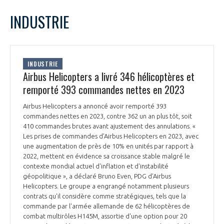
LE GIFAS
NON
OUI
janvier
2024
Mois Précédent
Mois 
t
INDUSTRIE
Rejoignez une filière d’excellence et développez
L
M
M
J
V
S
D
 à
votre réseau au sein d’un écosystème intégré et
1
2
3
4
5
6
7
PRÉSENTATION
cohérent
8
9
10
11
12
13
14
INDUSTRIE
15
16
17
18
19
20
21
Airbus Helicopters a livré 346 hélicoptères et
NOTRE VISION
ORGANISATION
22
23
24
25
26
27
28
remporté 393 commandes nettes en 2023
29
30
31
NOS MISSIONS
Airbus Helicopters a annoncé avoir remporté 393
LE CONSEIL DU GIFAS
FONCTIONNEMENT
commandes nettes en 2023, contre 362 un an plus tôt, soit
410 commandes brutes avant ajustement des annulations. «
NOTRE HISTOIRE
Les prises de commandes d'Airbus Helicopters en 2023, avec
L’ÉQUIPE DU GIFAS
GEADS
une augmentation de près de 10% en unités par rapport à
ACCOMPAGNEMENT DE NOS ADHÉRENTS
2022, mettent en évidence sa croissance stable malgré le
contexte mondial actuel d'inflation et d'instabilité
NOS RÉSEAUX À L'INTERNATIONAL
COMITÉ AERO PME
géopolitique », a déclaré Bruno Even, PDG d'Airbus
LES PROGRAMMES DU GIFAS
LA MÉDIATION
Helicopters. Le groupe a engrangé notamment plusieurs
contrats qu'il considère comme stratégiques, tels que la
Découvrez les avantages d'adhérer au GIFAS.
STARTAIR
UN ÉCOSYSTÈME INTÉGRÉ ET COHÉRENT
commande par l'armée allemande de 62 hélicoptères de
LA MÉDIATION DANS LA FILIÈRE AÉRONAUTIQUE ET SPATIALE
Rencontres, salons, données sectorielles,
LE SALON DU BOURGET
combat multirôles H145M, assortie d'une option pour 20