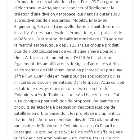
aéronautique et spatiale. Jean-Louis Pech, PDG du groupe
d'électronique Actia, vient d'annoncer officiellement la
création d’une division Aerospace, qui vient s'ajouter aux 3
autres divisions déjà existantes : Mobility, Energy et
Engineering Services. La nouvelle division réunit désormais
les activités des marchés de l’aéronautique, du spatial et de
la Défense. L'entreprise de taille intermédiaire (ETI) adresse
le marché aéronautique depuis 25 ans. Le groupe produit
plus de 6 000 calculateurs de vol chaque année pour son
client Airbus et notamment pour l'A320. Actia fabrique
également des amplificateurs de signal d’antenne satellite
et de stations de télécommunication par satellites pour une
offre « SATCOM » clés en main pour des applications civiles,
militaires ou gouvernementales. Dans le spatial, Actia conçoit
et fabrique des systèmes embarqués sur son site de
Colomiers près de Toulouse labellisé « Usine Vitrine du Futur
». Le groupe a pour ambition de proposer une gamme de
produits sur étagère à destination des constellations de
satellites en orbite basse dont les projets se multiplient. La
division Actia Aeropace emploie plus de 170 collaborateurs
sur les sites de Toulouse et Colomiers ainsi qu'à Dinard en
Bretagne. Le groupe, avec 575 M€ de chiffre d’affaires, vise
le cap des 4 500 employés en 2025, contre 3 900 aujourd’hui.