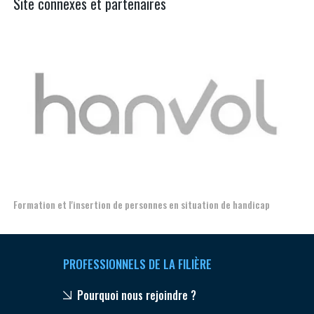
Site connexes et partenaires
Aer
Formation et l'insertion de personnes en situation de handicap
PROFESSIONNELS DE LA FILIÈRE
Pourquoi nous rejoindre ?