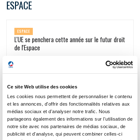
ESPACE
ESPACE
L'UE se penchera cette année sur le futur droit
de l'Espace
Le droit spatial de l'UE « établira des règles communes pour
les activités spatiales sur 3 aspects principaux : la sécurité, la
résilience et la durabilité », a déclaré Thierry Breton,
commissaire européen au Marché Intérieur, lors de la
European Space Conference qui se tient à Bruxelles. La
Ce site Web utilise des cookies
Commission européenne a l'intention de présenter une
proposition législative d'ici le mois de mars sur le droit
Les cookies nous permettent de personnaliser le contenu
spatial, qui s'appliquera également aux entreprises non
et les annonces, d'offrir des fonctionnalités relatives aux
européennes qui souhaitent faire des affaires en Europe.
médias sociaux et d'analyser notre trafic. Nous
Elle établirait, par exemple, des exigences minimales pour
partageons également des informations sur l'utilisation de
tous les systèmes spatiaux, sur l'anticollision, les normes de
notre site avec nos partenaires de médias sociaux, de
désorbitation pour les satellites et la gestion des risques de
cybersécurité. Avec ce texte, la Commission a aussi l’ambition
publicité et d'analyse, qui peuvent combiner celles-ci
de développer une politique européenne des lanceurs dans