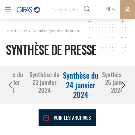
Ferme
Ferme
FR
VOUS ÊTES ADHÉRENTS
la
la
modal
modal
memb
memb
Actualités
Dernière Synthèse de presse
ACTUALITÉS
SYNTHÈSE DE PRESSE
À LA UNE
Synthèse du
nthèse du
Synthèse du
Synthèse du
DEMANDE D’ADHÉSION
2 janvier
23 janvier
25 janvier
SYNTHÈSE DE PRESSE
24 janvier
2024
2024
2024
2024
CONNEXION
AGENDA
Avez-vous un statut de droit français ?
VOIR LES ARCHIVES
PAS ENCORE ADHÉRENT ?
COMMUNIQUÉS DE PRESSE
VOUS ÊTES UN PROFESSIONNEL DE LA FILIÈRE ?