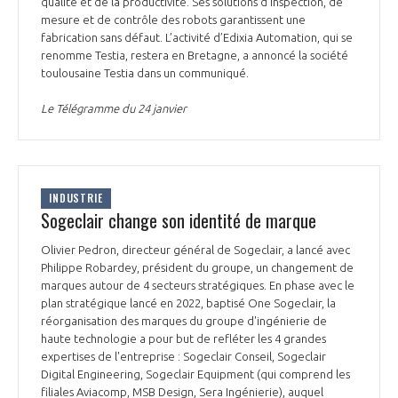
qualité et de la productivité. Ses solutions d'inspection, de
INTERNATIONALISATION
mesure et de contrôle des robots garantissent une
fabrication sans défaut. L’activité d’Edixia Automation, qui se
renomme Testia, restera en Bretagne, a annoncé la société
toulousaine Testia dans un communiqué.
Le Télégramme du 24 janvier
INDUSTRIE
Sogeclair change son identité de marque
Olivier Pedron, directeur général de Sogeclair, a lancé avec
Philippe Robardey, président du groupe, un changement de
marques autour de 4 secteurs stratégiques. En phase avec le
plan stratégique lancé en 2022, baptisé One Sogeclair, la
réorganisation des marques du groupe d'ingénierie de
haute technologie a pour but de refléter les 4 grandes
expertises de l'entreprise : Sogeclair Conseil, Sogeclair
Digital Engineering, Sogeclair Equipment (qui comprend les
filiales Aviacomp, MSB Design, Sera Ingénierie), auquel