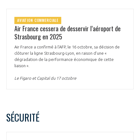
programmes ...
COMMISSIONS ET COMITÉS
POURQUOI DEVENIR MEMBRE ?
L'OBSERVATOIRE
LE MÉDIATEUR DE LA FILIÈRE AÉRONAUTIQUE ET SPATIALE
DEMANDE D’ADHÉSION
AVIATION COMMERCIALE
Air France cessera de desservir l’aéroport de
MÉDIATION ET CHARTE D’ENGAGEMENT SUR LES RELATIONS ENTRE
CLIENTS ET FOURNISSEURS
Strasbourg en 2025
CHIFFRES CLÉS
Air France a confirmé à l’AFP, le 16 octobre, sa décision de
LA MÉDIATION AU-DELÀ DE LA FILIÈRE AÉRONAUTIQUE ET SPATIALE
clôturer la ligne Strasbourg-Lyon, en raison d’une «
LES ENJEUX
dégradation de la performance économique de cette
liaison ».
PRENDRE CONTACT AVEC LE MÉDIATEUR DE LA FILIÈRE
COMPÉTITIVITÉ
Le Figaro et Capital du 17 octobre
LES PUBLICATIONS
EMPLOI & FORMATION
DOCUMENTS & BROCHURES
ENVIRONNEMENT
SÉCURITÉ
RAPPORTS D'ACTIVITÉS
INNOVATION