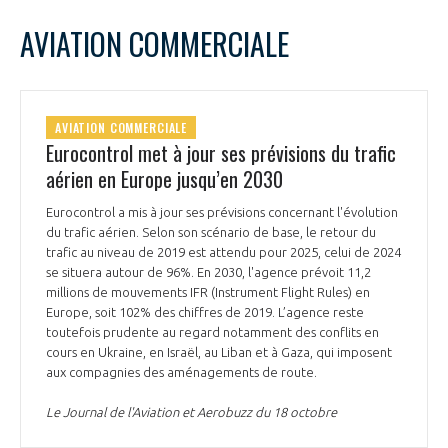
LE GIFAS
NON
OUI
octobre
2024
Mois Précédent
Mois 
t
AVIATION COMMERCIALE
Rejoignez une filière d’excellence et développez
L
M
M
J
V
S
D
 à
votre réseau au sein d’un écosystème intégré et
1
2
3
4
5
6
PRÉSENTATION
cohérent
7
8
9
10
11
12
13
AVIATION COMMERCIALE
14
15
16
17
18
19
20
Eurocontrol met à jour ses prévisions du trafic
NOTRE VISION
ORGANISATION
21
22
23
24
25
26
27
aérien en Europe jusqu’en 2030
28
29
30
31
NOS MISSIONS
Eurocontrol a mis à jour ses prévisions concernant l'évolution
LE CONSEIL DU GIFAS
FONCTIONNEMENT
du trafic aérien. Selon son scénario de base, le retour du
trafic au niveau de 2019 est attendu pour 2025, celui de 2024
NOTRE HISTOIRE
se situera autour de 96%. En 2030, l'agence prévoit 11,2
L’ÉQUIPE DU GIFAS
GEADS
millions de mouvements IFR (Instrument Flight Rules) en
ACCOMPAGNEMENT DE NOS ADHÉRENTS
Europe, soit 102% des chiffres de 2019. L’agence reste
toutefois prudente au regard notamment des conflits en
NOS RÉSEAUX À L'INTERNATIONAL
COMITÉ AERO PME
cours en Ukraine, en Israël, au Liban et à Gaza, qui imposent
LES PROGRAMMES DU GIFAS
LA MÉDIATION
aux compagnies des aménagements de route.
Découvrez les avantages d'adhérer au GIFAS.
STARTAIR
UN ÉCOSYSTÈME INTÉGRÉ ET COHÉRENT
Le Journal de l'Aviation et Aerobuzz du 18 octobre
LA MÉDIATION DANS LA FILIÈRE AÉRONAUTIQUE ET SPATIALE
Rencontres, salons, données sectorielles,
LE SALON DU BOURGET