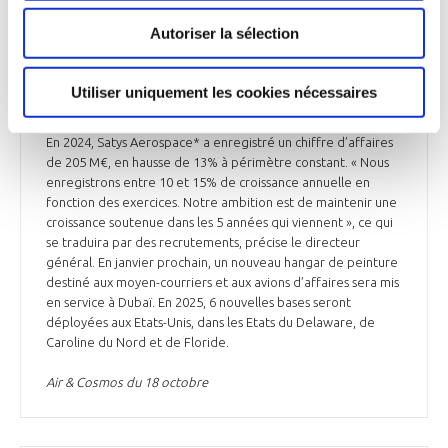
Autoriser la sélection
INDUSTRIE
Entretien avec Gregory Mayeur, directeur
Utiliser uniquement les cookies nécessaires
général de Satys Aerospace
En 2024, Satys Aerospace* a enregistré un chiffre d’affaires
de 205 M€, en hausse de 13% à périmètre constant. « Nous
enregistrons entre 10 et 15% de croissance annuelle en
fonction des exercices. Notre ambition est de maintenir une
croissance soutenue dans les 5 années qui viennent », ce qui
se traduira par des recrutements, précise le directeur
général. En janvier prochain, un nouveau hangar de peinture
destiné aux moyen-courriers et aux avions d’affaires sera mis
en service à Dubaï. En 2025, 6 nouvelles bases seront
déployées aux Etats-Unis, dans les Etats du Delaware, de
Caroline du Nord et de Floride.
Air & Cosmos du 18 octobre