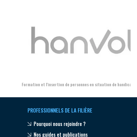
Aer
Formation et l'insertion de personnes en situation de handicap
PROFESSIONNELS DE LA FILIÈRE
Pourquoi nous rejoindre ?
Nos guides et publications