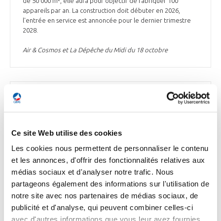
de 50 000 m², elle aura pour objectif de fabriquer 100
appareils par an. La construction doit débuter en 2026,
l'entrée en service est annoncée pour le dernier trimestre
2028.
Air & Cosmos et La Dépêche du Midi du 18 octobre
INDUSTRIE
Safran Helicopter Engines signe un contrat
SBH en Chine
Ce site Web utilise des cookies
Le 15 octobre à Pékin, Safran Helicopter Engines* a signé un
Les cookies nous permettent de personnaliser le contenu
contrat SBH (support-by-the-hour) avec la société chinoise
et les annonces, d'offrir des fonctionnalités relatives aux
Reignwood Aviation Group, pour le support des moteurs
Arrius 2R équipant les hélicoptères Bell 505 qu’elle exploite.
médias sociaux et d'analyser notre trafic. Nous
Il s'agit du 1er contrat SBH signé pour le moteur Arrius 2R en
partageons également des informations sur l'utilisation de
Chine, ce qui constitue une étape importante dans la
notre site avec nos partenaires de médias sociaux, de
croissance du service SBH dans le pays.
publicité et d'analyse, qui peuvent combiner celles-ci
avec d'autres informations que vous leur avez fournies
Boursier.com du 18 octobre