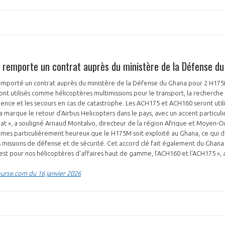
s remporte un contrat auprès du ministère de la Défense d
PAS ENCORE ADH
remporté un contrat auprès du ministère de la Défense du Ghana pour 2 H175
t utilisés comme hélicoptères multimissions pour le transport, la recherche 
VOUS ÊTES UN PROFESSIONN
ence et les secours en cas de catastrophe. Les ACH175 et ACH160 seront utilis
arque le retour d'Airbus Helicopters dans le pays, avec un accent particulier
riat », a souligné Arnaud Montalvo, directeur de la région Afrique et Moyen-O
nger et assurez la
Rejoignez une filière d’excellen
mmes particulièrement heureux que le H175M soit exploité au Ghana, ce qui 
s missions de défense et de sécurité. Cet accord clé fait également du Ghana
 l’international
réseau au sein d’un écosystème
est pour nos hélicoptères d'affaires haut de gamme, l'ACH160 et l'ACH175 », a-
DEMANDE D’ADHÉSION
rse.com du 16 janvier 2026
Avez-vous un statut de droit français ?