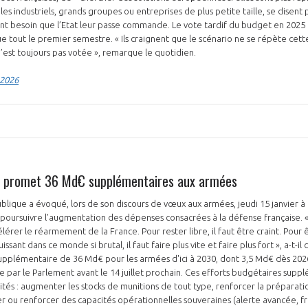
s industriels, grands groupes ou entreprises de plus petite taille, se disent 
ont besoin que l’Etat leur passe commande. Le vote tardif du budget en 2025 
 tout le premier semestre. « Ils craignent que le scénario ne se répète cette
’est toujours pas votée », remarque le quotidien.
 2026
promet 36 Md€ supplémentaires aux armées
blique a évoqué, lors de son discours de vœux aux armées, jeudi 15 janvier à 
 poursuivre l’augmentation des dépenses consacrées à la défense française. «
rer le réarmement de la France. Pour rester libre, il faut être craint. Pour êt
issant dans ce monde si brutal, il faut faire plus vite et faire plus fort », a-t-il 
pplémentaire de 36 Md€ pour les armées d'ici à 2030, dont 3,5 Md€ dès 2026. 
par le Parlement avant le 14 juillet prochain. Ces efforts budgétaires supp
rités : augmenter les stocks de munitions de tout type, renforcer la préparat
r ou renforcer des capacités opérationnelles souveraines (alerte avancée, fr