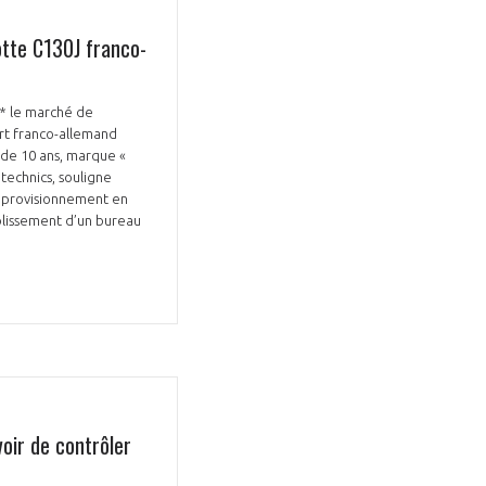
otte C130J franco-
s* le marché de
rt franco-allemand
 de 10 ans, marque «
technics, souligne
GIFAS. Rencontres, salons,
’approvisionnement en
ablissement d’un bureau
rogrammes ...
ÉSION
oir de contrôler