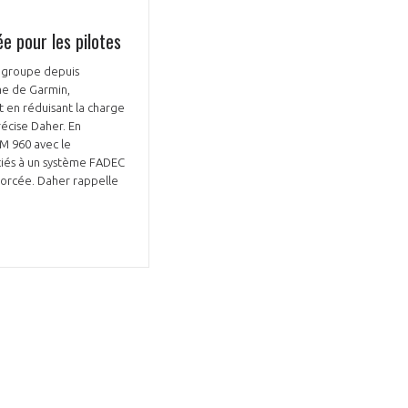
 pour les pilotes
e groupe depuis
ime de Garmin,
t en réduisant la charge
récise Daher. En
BM 960 avec le
ciés à un système FADEC
nforcée. Daher rappelle