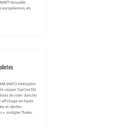
SAMP/T Nouvelle
ons européennes, en
pilotes
HEMA (NATO Helicopter
ur le casque TopOwl DD
lotes de voler dans les
e affichage en haute
ée et alertes
s », souligne Thales.