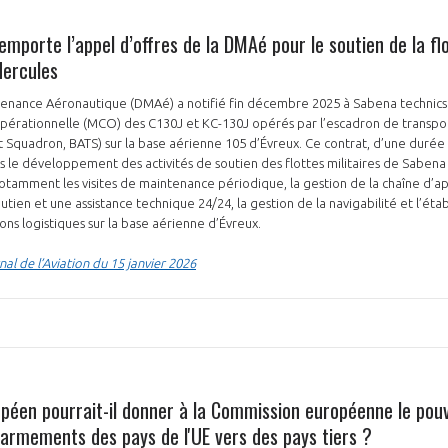
mporte l’appel d’offres de la DMAé pour le soutien de la fl
Hercules
NON
OUI
ntenance Aéronautique (DMAé) a notifié fin décembre 2025 à Sabena technic
opérationnelle (MCO) des C130J et KC-130J opérés par l’escadron de transpo
rt Squadron, BATS) sur la base aérienne 105 d’Évreux. Ce contrat, d’une durée
le développement des activités de soutien des flottes militaires de Sabena 
Découvrez les avantages d'adhérer au 
t notamment les visites de maintenance périodique, la gestion de la chaîne d
utien et une assistance technique 24/24, la gestion de la navigabilité et l’ét
données sectorielles, p
ions logistiques sur la base aérienne d’Évreux.
DEMANDE D’ADH
nal de l’Aviation du 15 janvier 2026
péen pourrait-il donner à la Commission européenne le pouv
'armements des pays de l'UE vers des pays tiers ?