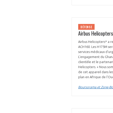
DÉFENSE
Airbus Helicopter
VOUS ÊTES
Airbus Helicopters* a 
ACH160. Les H175M seron
ADHÉRENTS
services médicaux d'urg
L'engagement du Ghana m
clientèle et le partena
Développez votre activité à l’étra
Helicopters. « Nous so
de cet appareil dans le
pérennité de votre entreprise à
plan en Afrique de l'Ou
Boursorama et Zone-Bou