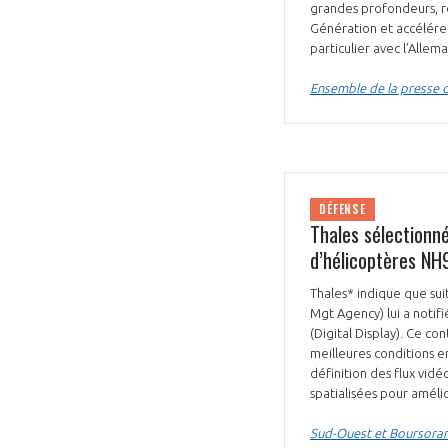
grandes profondeurs, r
Génération et accélérer
particulier avec l’Alle
Ensemble de la presse d
DÉFENSE
Thales sélectionné
d’hélicoptères NH
Thales* indique que su
Mgt Agency) lui a notif
(Digital Display). Ce co
meilleures conditions 
définition des flux vid
spatialisées pour amélio
Sud-Ouest et Boursoram