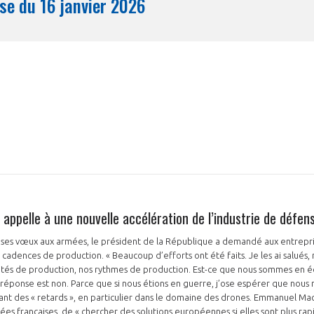
Synthèse du 16 janvier 2026
Mois
ppelle à une nouvelle accélération de l’industrie de défen
de ses vœux aux armées, le président de la République a demandé aux entrepri
 cadences de production. « Beaucoup d’efforts ont été faits. Je les ai salués,
acités de production, nos rythmes de production. Est-ce que nous sommes en
réponse est non. Parce que si nous étions en guerre, j’ose espérer que nous n
ettant des « retards », en particulier dans le domaine des drones. Emmanuel M
mées françaises, de « chercher des solutions européennes si elles sont plus rapi