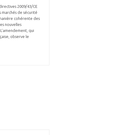
 directives 2009/43/CE
es marchés de sécurité
e manière cohérente des
es nouvelles
é. L’amendement, qui
çaise, observe le