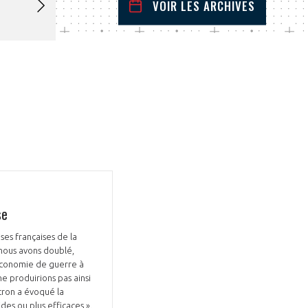
VOIR LES ARCHIVES
janvier
2026
 Précédent
Mois Suivant
L
M
M
J
V
S
D
1
2
3
4
5
6
7
8
9
10
11
12
13
14
15
16
17
18
19
20
21
22
23
24
25
26
27
28
29
30
31
se
ses françaises de la
 nous avons doublé,
 économie de guerre à
e produirions pas ainsi
acron a évoqué la
des ou plus efficaces ».