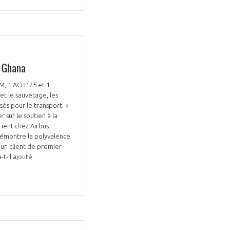
u Ghana
Fermer
la
ÉRENT ?
M, 1 ACH175 et 1
modale
Fermer
et le sauvetage, les
membre
la
EL DE LA FILIÈRE ?
és pour le transport. «
modale
 sur le soutien à la
membre
rient chez Airbus
ce et développez votre
Apportez votre savoir-faire à la
démontre la polyvalence
 un client de premier
 intégré et cohérent
défense de vos
t-il ajouté.