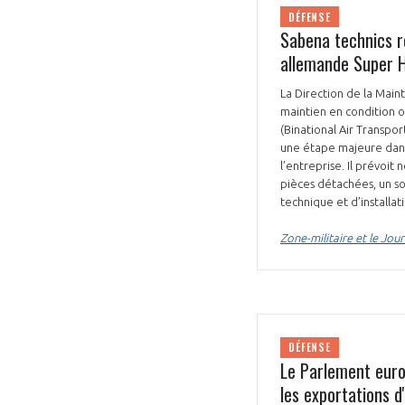
DÉFENSE
CONNEXION
Sabena technics re
allemande Super 
La Direction de la Mai
maintien en condition 
(Binational Air Transpo
une étape majeure dans 
l’entreprise. Il prévoi
pièces détachées, un so
technique et d’installat
Zone-militaire et le Jour
DÉFENSE
Le Parlement euro
les exportations d