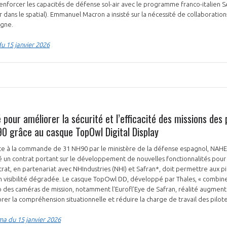
enforcer les capacités de défense sol-air avec le programme franco-italien 
 dans le spatial). Emmanuel Macron a insisté sur la nécessité de collaborati
magne.
u 15 janvier 2026
 pour améliorer la sécurité et l’efficacité des missions des 
90 grâce au casque TopOwl Digital Display
ite à la commande de 31 NH90 par le ministère de la défense espagnol, NA
ié un contrat portant sur le développement de nouvelles fonctionnalités po
ntrat, en partenariat avec NHIndustries (NHI) et Safran*, doit permettre aux pi
en visibilité dégradée. Le casque TopOwl DD, développé par Thales, « combin
éo des caméras de mission, notamment l’Eurofl’Eye de Safran, réalité augment
rer la compréhension situationnelle et réduire la charge de travail des pilote
a du 15 janvier 2026