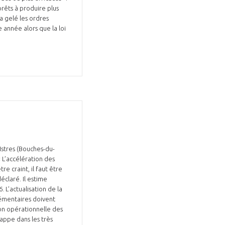
prêts à produire plus
a gelé les ordres
 année alors que la loi
Istres (Bouches-du-
 L’accélération des
re craint, il faut être
déclaré. Il estime
L’actualisation de la
lémentaires doivent
ion opérationnelle des
appe dans les très