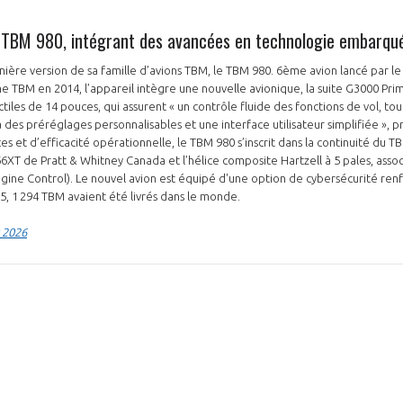
 TBM 980, intégrant des avancées en technologie embarquée
nière version de sa famille d’avions TBM, le TBM 980. 6ème avion lancé par l
me TBM en 2014, l’appareil intègre une nouvelle avionique, la suite G3000 Pr
iles de 14 pouces, qui assurent « un contrôle fluide des fonctions de vol, tou
à des préréglages personnalisables et une interface utilisateur simplifiée », p
 et d’efficacité opérationnelle, le TBM 980 s’inscrit dans la continuité du T
XT de Pratt & Whitney Canada et l’hélice composite Hartzell à 5 pales, asso
 Engine Control). Le nouvel avion est équipé d'une option de cybersécurité re
, 1 294 TBM avaient été livrés dans le monde.
r 2026
N