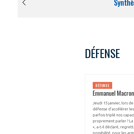
DÉFENSE
DÉFENSE
Emmanuel Macron a
Jeudi 15 janvier, lors 
défense d’accélérer les
parfois triplé nos cap
proprement parler ? La 
», a-t-il déclaré, regr
possibilité, pour les ar