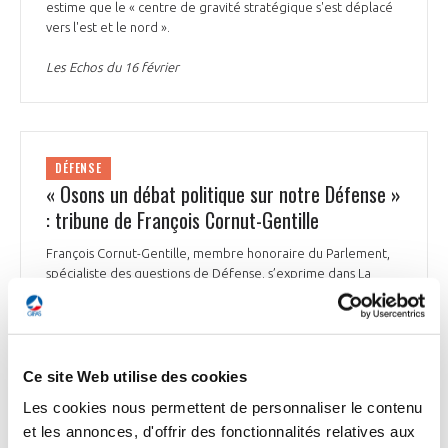
estime que le « centre de gravité stratégique s'est déplacé
vers l'est et le nord ».
Les Echos du 16 février
DÉFENSE
« Osons un débat politique sur notre Défense »
: tribune de François Cornut-Gentille
François Cornut-Gentille, membre honoraire du Parlement,
spécialiste des questions de Défense, s’exprime dans La
Tribune. Dans un texte intitulé « Osons un débat politique sur
notre Défense », il plaide en faveur d'une approche
politique et globale des sujets de Défense et suggère de
confier au Parlement l'inventaire des dépendances
stratégiques françaises. « Même si l'inflation vient l'altérer, le
Ce site Web utilise des cookies
redressement entrepris est incontestable. Le paradoxe est
Les cookies nous permettent de personnaliser le contenu
que le risque de décrochage est plus fort que jamais en
et les annonces, d'offrir des fonctionnalités relatives aux
dépit de cet effort soutenu et exceptionnel », alerte-t-il.