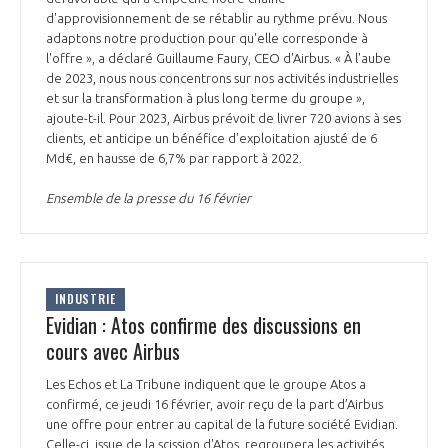
programmes ...
COMMISSIONS ET COMITÉS
d'approvisionnement de se rétablir au rythme prévu. Nous
POURQUOI DEVENIR MEMBRE ?
L'OBSERVATOIRE
LE MÉDIATEUR DE LA FILIÈRE AÉRONAUTIQUE ET SPATIALE
adaptons notre production pour qu'elle corresponde à
DEMANDE D’ADHÉSION
l'offre », a déclaré Guillaume Faury, CEO d'Airbus. « À l'aube
de 2023, nous nous concentrons sur nos activités industrielles
MÉDIATION ET CHARTE D’ENGAGEMENT SUR LES RELATIONS ENTRE
et sur la transformation à plus long terme du groupe »,
CLIENTS ET FOURNISSEURS
CHIFFRES CLÉS
ajoute-t-il. Pour 2023, Airbus prévoit de livrer 720 avions à ses
clients, et anticipe un bénéfice d'exploitation ajusté de 6
Md€, en hausse de 6,7% par rapport à 2022.
LA MÉDIATION AU-DELÀ DE LA FILIÈRE AÉRONAUTIQUE ET SPATIALE
LES ENJEUX
Ensemble de la presse du 16 février
PRENDRE CONTACT AVEC LE MÉDIATEUR DE LA FILIÈRE
COMPÉTITIVITÉ
LES PUBLICATIONS
INDUSTRIE
EMPLOI & FORMATION
DOCUMENTS & BROCHURES
Evidian : Atos confirme des discussions en
cours avec Airbus
ENVIRONNEMENT
RAPPORTS D'ACTIVITÉS
Les Echos et La Tribune indiquent que le groupe Atos a
confirmé, ce jeudi 16 février, avoir reçu de la part d’Airbus
INNOVATION
une offre pour entrer au capital de la future société Evidian.
Celle-ci, issue de la scission d'Atos, regroupera les activités