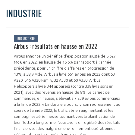
LE GIFAS
NON
OUI
février
2023
Mois Précédent
Mois 
t
INDUSTRIE
Rejoignez une filière d’excellence et développez
L
M
M
J
V
S
D
 à
votre réseau au sein d’un écosystème intégré et
1
2
3
4
5
PRÉSENTATION
cohérent
6
7
8
9
10
11
12
INDUSTRIE
13
14
15
16
17
18
19
Airbus : résultats en hausse en 2022
NOTRE VISION
ORGANISATION
20
21
22
23
24
25
26
Airbus annonce un bénéfice d'exploitation ajusté de 5,627
27
28
Md€ en 2022, en hausse de 15,6% par rapport à l’année
NOS MISSIONS
LE CONSEIL DU GIFAS
précédente, pour un chiffre d'affaires en progression de
FONCTIONNEMENT
13%, à 58,9 Md€. Airbus a livré 661 avions en 2022 dont 53
A220, 516 A320 Family, 32 A330 et 60 A350. Airbus
NOTRE HISTOIRE
L’ÉQUIPE DU GIFAS
Helicopters a livré 344 appareils (contre 338 livraisons en
GEADS
ACCOMPAGNEMENT DE NOS ADHÉRENTS
2021), avec des revenus en hausse de 8%. Le carnet de
commandes, en hausse, s'élevait à 7 239 avions commerciaux
NOS RÉSEAUX À L'INTERNATIONAL
COMITÉ AERO PME
à la fin de 2022. « L'industrie a poursuivi son redressement au
LES PROGRAMMES DU GIFAS
LA MÉDIATION
cours de l'année 2022, le trafic aérien augmentant et les
compagnies aériennes se tournant vers la planification de
Découvrez les avantages d'adhérer au GIFAS.
STARTAIR
leur flotte à long terme. Nous avons enregistré des résultats
UN ÉCOSYSTÈME INTÉGRÉ ET COHÉRENT
LA MÉDIATION DANS LA FILIÈRE AÉRONAUTIQUE ET SPATIALE
Rencontres, salons, données sectorielles,
financiers solides malgré un environnement opérationnel
LE SALON DU BOURGET
défavorable qui a empêché notre chaîne