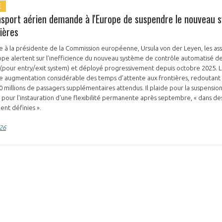
E
nsport aérien demande à l'Europe de suspendre le nouveau 
ières
 à la présidente de la Commission européenne, Ursula von der Leyen, les asso
ope alertent sur l’inefficience du nouveau système de contrôle automatisé d
 (pour entry/exit system) et déployé progressivement depuis octobre 2025. L
e augmentation considérable des temps d’attente aux frontières, redoutant
0 millions de passagers supplémentaires attendus. Il plaide pour la suspension
is pour l'instauration d'une flexibilité permanente après septembre, « dans de
ent définies ».
026