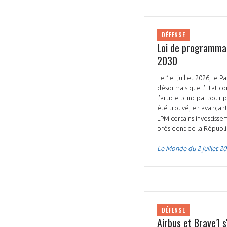
DÉFENSE
Loi de programmat
2030
Le 1er juillet 2026, le
désormais que l’Etat co
l’article principal pou
été trouvé, en avançant
LPM certains investiss
président de la Républ
Le Monde du 2 juillet 2
DÉFENSE
Airbus et Brave1 s