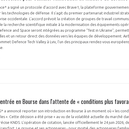
ce* a signé un protocole d'accord avec Brave1, la plateforme gouvernemen
es technologies de défense. Il s'agit du premier partenariat industriel stra
ise occidentale. L'accord prévoit la création de groupes de travail communs
de la recherche scientifique initiale à la modernisation des équipements opér
Defence and Space seront intégrées au programme "Test in Ukraine", permett
lles et un retour direct des données vers les équipes de développement. Ai
ommet Defence Tech Valley à Lviv, l'un des principaux rendez-vous européens
PAS ENCORE ADH
se.
VOUS ÊTES UN PROFESSIONN
nger et assurez la
Rejoignez une filière d’excellen
 l’international
réseau au sein d’un écosystème
DEMANDE D’ADHÉSION
entrée en Bourse dans l'attente de « conditions plus favora
DS* a annoncé reporter son introduction en Bourse à un moment où « les cond
es ». Cette décision a été prise « au vu de la volatilité actuelle du marché dan
cise KNDS. L'opération de cotation, lancée officiellement le 24 juin 2026, dev
Avez-vous un statut de droit français ?
Francfort. Le groupe et ses actionnaires - pour moitié des actionnaires famili