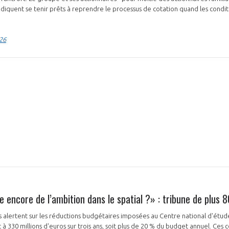
 indiquent se tenir prêts à reprendre le processus de cotation quand les condi
026
NON
OUI
Découvrez les avantages d'adhérer au 
données sectorielles, p
DEMANDE D’ADH
le encore de l’ambition dans le spatial ?» : tribune de plus 8
es alertent sur les réductions budgétaires imposées au Centre national d'étud
 à 330 millions d'euros sur trois ans, soit plus de 20 % du budget annuel. Ce