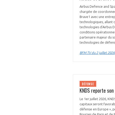
Airbus Defence and Spa
chargée de coordonner l
Brave1 avec une entrepr
technologiques, allant 
technologies d'Airbus 
conditions opérationne
partenaire majeur du s
VOUS ÊTES
technologies de défen
ADHÉRENTS
BFM TV du 2 juillet 2026
Développez votre activité à l’étra
pérennité de votre entreprise à
DÉFENSE
KNDS reporte son 
Le 1er juillet 2026, KN
capitaux seront favorabl
défense en Europe », pré
Bourses de Paris et de 