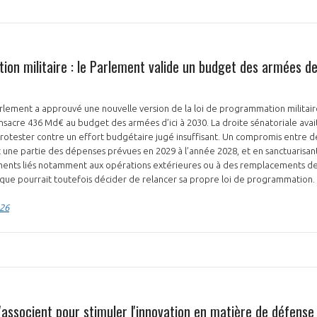
ion militaire : le Parlement valide un budget des armées d
 Parlement a approuvé une nouvelle version de la loi de programmation militair
nsacre 436 Md€ au budget des armées d’ici à 2030. La droite sénatoriale avai
r protester contre un effort budgétaire jugé insuffisant. Un compromis entre 
 une partie des dépenses prévues en 2029 à l’année 2028, et en sanctuarisan
ements liés notamment aux opérations extérieures ou à des remplacements de 
ique pourrait toutefois décider de relancer sa propre loi de programmation.
026
'associent pour stimuler l'innovation en matière de défense