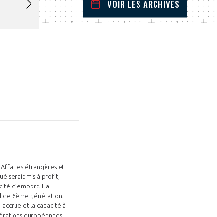
VOIR LES ARCHIVES
juillet
2026
 Précédent
Mois Suivant
L
M
M
J
V
S
D
1
2
3
4
5
6
7
8
9
10
11
12
13
14
15
16
17
18
19
20
21
22
23
24
25
26
27
28
29
30
31
s Affaires étrangères et
é serait mis à profit,
ité d’emport. Il a
eil de 6ème génération.
 accrue et la capacité à
pérations européennes.