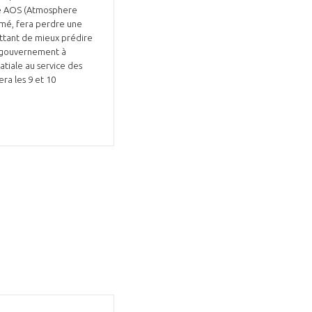
me AOS (Atmosphere
irmé, fera perdre une
ttant de mieux prédire
e gouvernement à
atiale au service des
era les 9 et 10