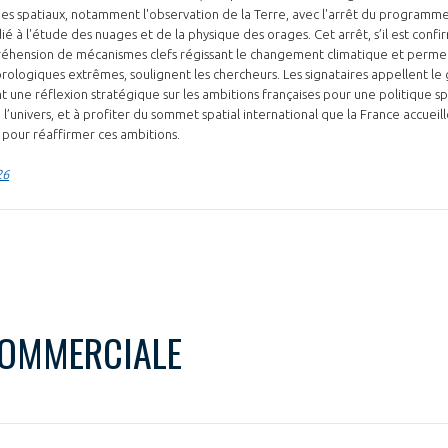
es spatiaux, notamment l'observation de la Terre, avec l'arrêt du program
é à l'étude des nuages et de la physique des orages. Cet arrêt, s’il est conf
éhension de mécanismes clefs régissant le changement climatique et perme
logiques extrêmes, soulignent les chercheurs. Les signataires appellent l
une réflexion stratégique sur les ambitions françaises pour une politique sp
 l’univers, et à profiter du sommet spatial international que la France accueill
 pour réaffirmer ces ambitions.
26
COMMERCIALE