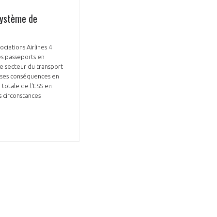
système de
ciations Airlines 4
es passeports en
e secteur du transport
 ses conséquences en
 totale de l'ESS en
s circonstances