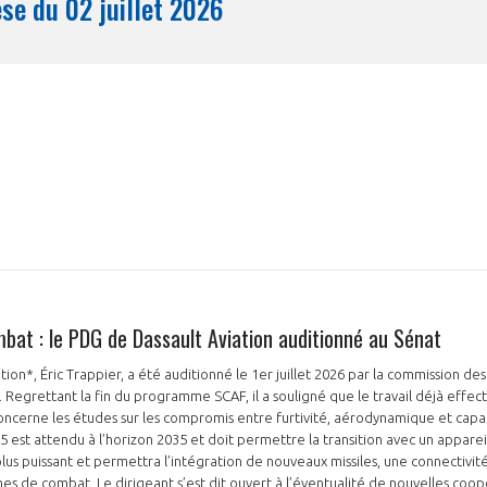
Synthèse du 02 juillet 2026
Mois
bat : le PDG de Dassault Aviation auditionné au Sénat
ion*, Éric Trappier, a été auditionné le 1er juillet 2026 par la commission de
Regrettant la fin du programme SCAF, il a souligné que le travail déjà effectu
cerne les études sur les compromis entre furtivité, aérodynamique et capac
5 est attendu à l’horizon 2035 et doit permettre la transition avec un appar
plus puissant et permettra l’intégration de nouveaux missiles, une connectivité
s de combat. Le dirigeant s’est dit ouvert à l’éventualité de nouvelles coo