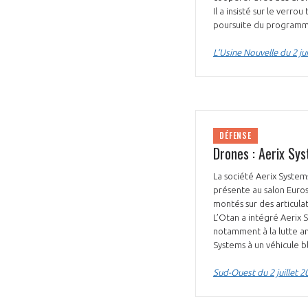
Il a insisté sur le ver
poursuite du programm
L’Usine Nouvelle du 2 jui
DÉFENSE
Drones : Aerix Sy
La société Aerix System
présente au salon Euros
montés sur des articula
L’Otan a intégré Aerix 
notamment à la lutte an
Systems à un véhicule 
Sud-Ouest du 2 juillet 2