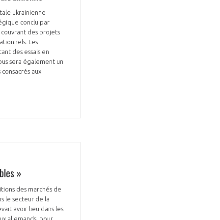
tale ukrainienne
tégique conclu par
 couvrant des projets
ationnels. Les
ant des essais en
rbus sera également un
Fermer
 consacrés aux
la
ÉRENT ?
modale
Fermer
membre
la
EL DE LA FILIÈRE ?
modale
membre
ce et développez votre
Apportez votre savoir-faire à la
 intégré et cohérent
défense de vos
bles »
itions des marchés de
s le secteur de la
ait avoir lieu dans les
aux allemands, pour