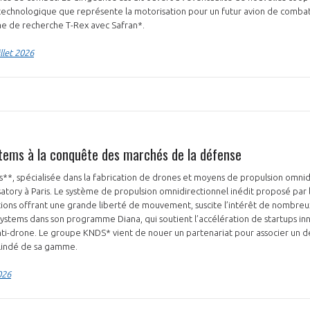
rou technologique que représente la motorisation pour un futur avion de combat
e de recherche T-Rex avec Safran*.
llet 2026
stems à la conquête des marchés de la défense
s**, spécialisée dans la fabrication de drones et moyens de propulsion omnidi
atory à Paris. Le système de propulsion omnidirectionnel inédit proposé par l
tions offrant une grande liberté de mouvement, suscite l’intérêt de nombreu
Systems dans son programme Diana, qui soutient l’accélération de startups i
ti-drone. Le groupe KNDS* vient de nouer un partenariat pour associer un d
blindé de sa gamme.
026