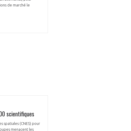
tions de marché le
GIFAS. Rencontres, salons,
rogrammes ...
ÉSION
00 scientifiques
es spatiales (CNES) pour
s coupes menacent les