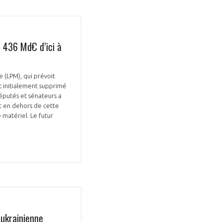
e 436 Md€ d’ici à
e (LPM), qui prévoit
t initialement supprimé
députés et sénateurs a
t en dehors de cette
matériel. Le futur
 ukrainienne