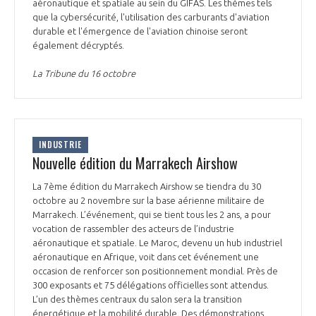
programmes ...
aéronautique et spatiale au sein du GIFAS. Les thèmes tels
COMMISSIONS ET COMITÉS
POURQUOI DEVENIR MEMBRE ?
que la cybersécurité, l'utilisation des carburants d'aviation
L'OBSERVATOIRE
LE MÉDIATEUR DE LA FILIÈRE AÉRONAUTIQUE ET SPATIALE
durable et l'émergence de l'aviation chinoise seront
DEMANDE D’ADHÉSION
également décryptés.
MÉDIATION ET CHARTE D’ENGAGEMENT SUR LES RELATIONS ENTRE
La Tribune du 16 octobre
CLIENTS ET FOURNISSEURS
CHIFFRES CLÉS
LA MÉDIATION AU-DELÀ DE LA FILIÈRE AÉRONAUTIQUE ET SPATIALE
LES ENJEUX
INDUSTRIE
PRENDRE CONTACT AVEC LE MÉDIATEUR DE LA FILIÈRE
Nouvelle édition du Marrakech Airshow
COMPÉTITIVITÉ
LES PUBLICATIONS
La 7ème édition du Marrakech Airshow se tiendra du 30
octobre au 2 novembre sur la base aérienne militaire de
EMPLOI & FORMATION
Marrakech. L’événement, qui se tient tous les 2 ans, a pour
DOCUMENTS & BROCHURES
vocation de rassembler des acteurs de l’industrie
aéronautique et spatiale. Le Maroc, devenu un hub industriel
ENVIRONNEMENT
aéronautique en Afrique, voit dans cet événement une
RAPPORTS D'ACTIVITÉS
occasion de renforcer son positionnement mondial. Près de
300 exposants et 75 délégations officielles sont attendus.
INNOVATION
L’un des thèmes centraux du salon sera la transition
énergétique et la mobilité durable. Des démonstrations