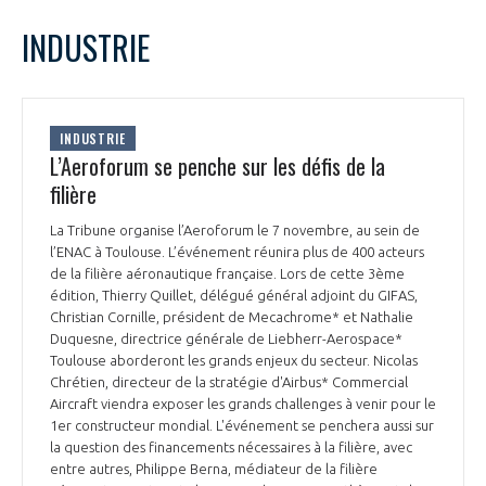
LE GIFAS
NON
OUI
octobre
2024
Mois Précédent
Mois 
t
INDUSTRIE
Rejoignez une filière d’excellence et développez
L
M
M
J
V
S
D
 à
votre réseau au sein d’un écosystème intégré et
1
2
3
4
5
6
PRÉSENTATION
cohérent
7
8
9
10
11
12
13
INDUSTRIE
14
15
16
17
18
19
20
L’Aeroforum se penche sur les défis de la
NOTRE VISION
ORGANISATION
21
22
23
24
25
26
27
filière
28
29
30
31
NOS MISSIONS
La Tribune organise l’Aeroforum le 7 novembre, au sein de
LE CONSEIL DU GIFAS
FONCTIONNEMENT
l’ENAC à Toulouse. L’événement réunira plus de 400 acteurs
de la filière aéronautique française. Lors de cette 3ème
NOTRE HISTOIRE
édition, Thierry Quillet, délégué général adjoint du GIFAS,
L’ÉQUIPE DU GIFAS
GEADS
Christian Cornille, président de Mecachrome* et Nathalie
ACCOMPAGNEMENT DE NOS ADHÉRENTS
Duquesne, directrice générale de Liebherr-Aerospace*
Toulouse aborderont les grands enjeux du secteur. Nicolas
NOS RÉSEAUX À L'INTERNATIONAL
COMITÉ AERO PME
Chrétien, directeur de la stratégie d'Airbus* Commercial
LES PROGRAMMES DU GIFAS
LA MÉDIATION
Aircraft viendra exposer les grands challenges à venir pour le
1er constructeur mondial. L'événement se penchera aussi sur
Découvrez les avantages d'adhérer au GIFAS.
STARTAIR
UN ÉCOSYSTÈME INTÉGRÉ ET COHÉRENT
la question des financements nécessaires à la filière, avec
LA MÉDIATION DANS LA FILIÈRE AÉRONAUTIQUE ET SPATIALE
Rencontres, salons, données sectorielles,
LE SALON DU BOURGET
entre autres, Philippe Berna, médiateur de la filière