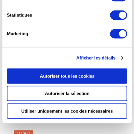
DÉFENSE
Statistiques
Discussions entre la France et les Emirats
Arabes Unis sur le Rafale F5
Marketing
Dans le cadre de l'évolution du Rafale, récemment
annoncée par le ministère des Armées, la France et les
Émirats Arabes Unis discutent d’un financement commun
pour développer le futur standard F5. Les parties les plus
Afficher les détails
critiques de l’appareil resteraient exclusivement
souveraines. Le pays est un partenaire privilégié de la France
au regard des 80 Rafale achetés fin 2021. En outre, les EAU
Autoriser tous les cookies
pourraient en commander 20 supplémentaires ; des
négociations sont en cours entre les deux pays et Dassault
Aviation*.
Autoriser la sélection
La Tribune du 16 octobre
Utiliser uniquement les cookies nécessaires
DÉFENSE