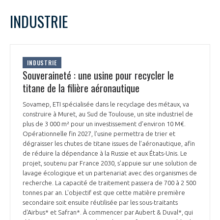
LE GIFAS
NON
OUI
janvier
2026
Mois Précédent
Mois 
t
INDUSTRIE
Rejoignez une filière d’excellence et développez
L
M
M
J
V
S
D
 à
votre réseau au sein d’un écosystème intégré et
1
2
3
4
PRÉSENTATION
cohérent
5
6
7
8
9
10
11
INDUSTRIE
12
13
14
15
16
17
18
Souveraineté : une usine pour recycler le
NOTRE VISION
ORGANISATION
19
20
21
22
23
24
25
titane de la filière aéronautique
26
27
28
29
30
31
NOS MISSIONS
Sovamep, ETI spécialisée dans le recyclage des métaux, va
LE CONSEIL DU GIFAS
FONCTIONNEMENT
construire à Muret, au Sud de Toulouse, un site industriel de
plus de 3 000 m² pour un investissement d’environ 10 M€.
NOTRE HISTOIRE
Opérationnelle fin 2027, l’usine permettra de trier et
L’ÉQUIPE DU GIFAS
GEADS
dégraisser les chutes de titane issues de l’aéronautique, afin
ACCOMPAGNEMENT DE NOS ADHÉRENTS
de réduire la dépendance à la Russie et aux États-Unis. Le
projet, soutenu par France 2030, s’appuie sur une solution de
NOS RÉSEAUX À L'INTERNATIONAL
COMITÉ AERO PME
lavage écologique et un partenariat avec des organismes de
LES PROGRAMMES DU GIFAS
LA MÉDIATION
recherche. La capacité de traitement passera de 700 à 2 500
tonnes par an. L'objectif est que cette matière première
Découvrez les avantages d'adhérer au GIFAS.
STARTAIR
UN ÉCOSYSTÈME INTÉGRÉ ET COHÉRENT
secondaire soit ensuite réutilisée par les sous-traitants
LA MÉDIATION DANS LA FILIÈRE AÉRONAUTIQUE ET SPATIALE
Rencontres, salons, données sectorielles,
LE SALON DU BOURGET
d'Airbus* et Safran*. À commencer par Aubert & Duval*, qui