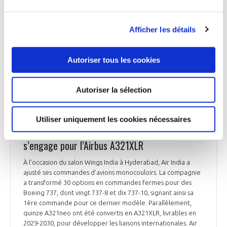
appareil, la compagnie renforce sa performance
opérationnelle et sa fiabilité. Ce partenariat illustre aussi le
dynamisme de l’aviation régionale en Inde, où les
Afficher les détails
turbopropulseurs jouent un rôle clé dans le développement
des liaisons entre petites villes.
Autoriser tous les cookies
Aeromorning du 29 janvier 2026
Autoriser la sélection
Utiliser uniquement les cookies nécessaires
AVIATION COMMERCIALE
Air India commande 30 Boeing 737 MAX et
s’engage pour l’Airbus A321XLR
À l’occasion du salon Wings India à Hyderabad, Air India a
ajusté ses commandes d’avions monocouloirs. La compagnie
a transformé 30 options en commandes fermes pour des
Boeing 737, dont vingt 737-8 et dix 737-10, signant ainsi sa
1ère commande pour ce dernier modèle. Parallèlement,
quinze A321neo ont été convertis en A321XLR, livrables en
2029-2030, pour développer les liaisons internationales. Air