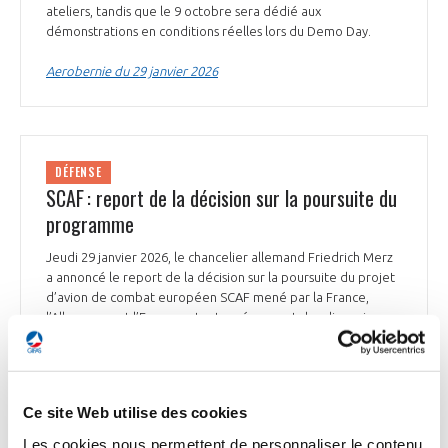
ateliers, tandis que le 9 octobre sera dédié aux
démonstrations en conditions réelles lors du Demo Day.
Aerobernie du 29 janvier 2026
DÉFENSE
SCAF : report de la décision sur la poursuite du
programme
Jeudi 29 janvier 2026, le chancelier allemand Friedrich Merz
a annoncé le report de la décision sur la poursuite du projet
d’avion de combat européen SCAF mené par la France,
l’Allemagne et l’Espagne, tout en évoquant des discussions
intensives avec Paris. DLancé en 2017 et estimé à 100 Md€, le
SCAF doit remplacer les Rafale et Eurofighter à l’horizon
2040.
Ce site Web utilise des cookies
Ensemble de la presse du 29 janvier 2026
Les cookies nous permettent de personnaliser le contenu