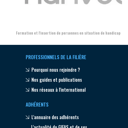
Aer
Formation et l'insertion de personnes en situation de handicap
PROFESSIONNELS DE LA FILIÈRE
Pourquoi nous rejoindre ?
Nos guides et publications
Nos réseaux à l'international
ADHÉRENTS
L'annuaire des adhérents
L'actualité du GIFAS et de ses