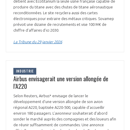
programmes ...
détient avec Ecotitanium la seule usine française capable de
COMMISSIONS ET COMITÉS
POURQUOI DEVENIR MEMBRE ?
produire du titane avec des chutes de titane aéronautique
L'OBSERVATOIRE
LE MÉDIATEUR DE LA FILIÈRE AÉRONAUTIQUE ET SPATIALE
reconditionnées. Le site recyclera aussi des cartes
DEMANDE D’ADHÉSION
électroniques pour extraire des métaux critiques. Sovamep
prévoit une dizaine de recrutements et vise 100 M€ de
MÉDIATION ET CHARTE D’ENGAGEMENT SUR LES RELATIONS ENTRE
chiffre d’affaires d’ici 2030.
CLIENTS ET FOURNISSEURS
CHIFFRES CLÉS
La Tribune du 29 janvier 2026
LA MÉDIATION AU-DELÀ DE LA FILIÈRE AÉRONAUTIQUE ET SPATIALE
LES ENJEUX
PRENDRE CONTACT AVEC LE MÉDIATEUR DE LA FILIÈRE
INDUSTRIE
COMPÉTITIVITÉ
LES PUBLICATIONS
Airbus envisagerait une version allongée de
l’A220
EMPLOI & FORMATION
DOCUMENTS & BROCHURES
Selon Reuters, Airbus* envisage de lancer le
développement d’une version allongée de son avion
ENVIRONNEMENT
RAPPORTS D'ACTIVITÉS
régional A220, baptisée A220-500, capable d’accueillir
environ 180 passagers. L’avionneur souhaiterait d’abord
sonder le marché auprès des compagnies et des loueurs afin
INNOVATION
de réunir suffisamment de commandes. Une annonce