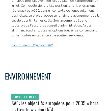
officielle pourrait avoir lieu lors du salon de Farnborough en
INTERNATIONALISATION
juillet. Ce modèle viendrait se positionner entre les avions
régionaux et l’A320, dans un contexte de renouvellement
des flottes. Le projet repose sur un simple allongement de la
cellule pour limiter les coûts. Son lancement dépend
toutefois de l’accord du conseil d’administration, Airbus
affirmant étudier toutes les options tout en se concentrant
sur la montée en cadence et le soutien aux clients.
La Tribune du 30 janvier 2026
ENVIRONNEMENT
ENVIRONNEMENT
SAF : les objectifs européens pour 2035 « hors
d'atteinte » selon IATA