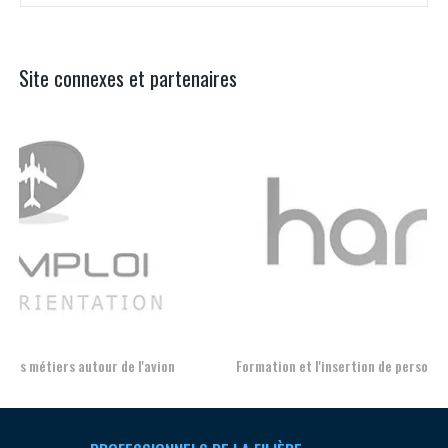
Site connexes et partenaires
Aer
Formation et l'insertion de personnes en situation de handicap