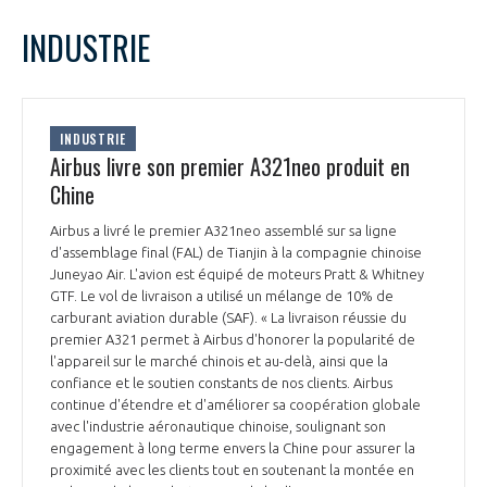
LE GIFAS
NON
OUI
mars
2023
Mois Précédent
Mois 
t
INDUSTRIE
Rejoignez une filière d’excellence et développez
L
M
M
J
V
S
D
 à
votre réseau au sein d’un écosystème intégré et
1
2
3
4
5
PRÉSENTATION
cohérent
6
7
8
9
10
11
12
INDUSTRIE
13
14
15
16
17
18
19
Airbus livre son premier A321neo produit en
NOTRE VISION
ORGANISATION
20
21
22
23
24
25
26
Chine
27
28
29
30
31
NOS MISSIONS
Airbus a livré le premier A321neo assemblé sur sa ligne
LE CONSEIL DU GIFAS
FONCTIONNEMENT
d'assemblage final (FAL) de Tianjin à la compagnie chinoise
Juneyao Air. L'avion est équipé de moteurs Pratt & Whitney
NOTRE HISTOIRE
GTF. Le vol de livraison a utilisé un mélange de 10% de
L’ÉQUIPE DU GIFAS
GEADS
carburant aviation durable (SAF). « La livraison réussie du
ACCOMPAGNEMENT DE NOS ADHÉRENTS
premier A321 permet à Airbus d'honorer la popularité de
l'appareil sur le marché chinois et au-delà, ainsi que la
NOS RÉSEAUX À L'INTERNATIONAL
COMITÉ AERO PME
confiance et le soutien constants de nos clients. Airbus
LES PROGRAMMES DU GIFAS
LA MÉDIATION
continue d'étendre et d'améliorer sa coopération globale
avec l'industrie aéronautique chinoise, soulignant son
Découvrez les avantages d'adhérer au GIFAS.
STARTAIR
UN ÉCOSYSTÈME INTÉGRÉ ET COHÉRENT
engagement à long terme envers la Chine pour assurer la
LA MÉDIATION DANS LA FILIÈRE AÉRONAUTIQUE ET SPATIALE
Rencontres, salons, données sectorielles,
LE SALON DU BOURGET
proximité avec les clients tout en soutenant la montée en