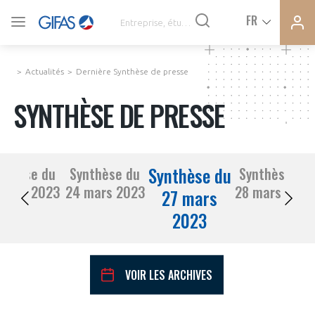
Ferme
Ferme
FR
VOUS ÊTES ADHÉRENTS
la
la
modal
modal
memb
memb
Actualités
Dernière Synthèse de presse
ACTUALITÉS
SYNTHÈSE DE PRESSE
À LA UNE
Synthèse du
nthèse du
Synthèse du
Synthèse du
DEMANDE D’ADHÉSION
23 mars 2023
24 mars 2023
28 mars 2023
SYNTHÈSE DE PRESSE
27 mars
2023
CONNEXION
AGENDA
Avez-vous un statut de droit français ?
VOIR LES ARCHIVES
PAS ENCORE ADHÉRENT ?
COMMUNIQUÉS DE PRESSE
VOUS ÊTES UN PROFESSIONNEL DE LA FILIÈRE ?