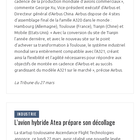
programmes ...
cadence de la production mondiale d'avions commerciaux »,
COMMISSIONS ET COMITÉS
POURQUOI DEVENIR MEMBRE ?
commente George Xu, Vice-président exécutif d'Airbus et
L'OBSERVATOIRE
LE MÉDIATEUR DE LA FILIÈRE AÉRONAUTIQUE ET SPATIALE
Directeur général d'Airbus China. Airbus dispose de 4 sites
DEMANDE D’ADHÉSION
d'assemblage final de la famille A320 dans le monde :
Hambourg (Allemagne), Toulouse (France), Tianjin (Chine) et
MÉDIATION ET CHARTE D’ENGAGEMENT SUR LES RELATIONS ENTRE
Mobile (Etats-Unis). « Avec la conversion du site de Tianjin
CLIENTS ET FOURNISSEURS
CHIFFRES CLÉS
l'année dernière, et avec le nouveau site sur le point
d'achever sa transformation à Toulouse, le système industriel
LA MÉDIATION AU-DELÀ DE LA FILIÈRE AÉRONAUTIQUE ET SPATIALE
mondial sera entièrement compatible avec l'A321, créant
ainsi la flexibilité et l'agilité nécessaires pour répondre aux
LES ENJEUX
objectifs de montée en cadence d'Airbus et au succès
PRENDRE CONTACT AVEC LE MÉDIATEUR DE LA FILIÈRE
grandissant du modèle A321 sur le marché », précise Airbus.
COMPÉTITIVITÉ
LES PUBLICATIONS
La Tribune du 27 mars
EMPLOI & FORMATION
DOCUMENTS & BROCHURES
ENVIRONNEMENT
INDUSTRIE
RAPPORTS D'ACTIVITÉS
L’avion hybride Atea prépare son décollage
INNOVATION
La startup toulousaine Ascendance Flight Technologies
annonce, ce lundi 27 mars, avoir réalisé une nouvelle levée