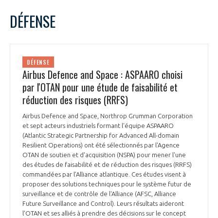
LE GIFAS
NON
OUI
avril
2022
Mois Précédent
Mois 
t
DÉFENSE
Rejoignez une filière d’excellence et développez
L
M
M
J
V
S
D
 à
votre réseau au sein d’un écosystème intégré et
1
2
3
PRÉSENTATION
cohérent
4
5
6
7
8
9
10
DÉFENSE
11
12
13
14
15
16
17
Airbus Defence and Space : ASPAARO choisi
NOTRE VISION
ORGANISATION
18
19
20
21
22
23
24
par l'OTAN pour une étude de faisabilité et
25
26
27
28
29
30
réduction des risques (RRFS)
NOS MISSIONS
LE CONSEIL DU GIFAS
FONCTIONNEMENT
Airbus Defence and Space, Northrop Grumman Corporation
et sept acteurs industriels formant l'équipe ASPAARO
NOTRE HISTOIRE
L’ÉQUIPE DU GIFAS
(Atlantic Strategic Partnership for Advanced All-domain
GEADS
ACCOMPAGNEMENT DE NOS ADHÉRENTS
Resilient Operations) ont été sélectionnés par l'Agence
OTAN de soutien et d'acquisition (NSPA) pour mener l'une
NOS RÉSEAUX À L'INTERNATIONAL
des études de faisabilité et de réduction des risques (RRFS)
COMITÉ AERO PME
LES PROGRAMMES DU GIFAS
commandées par l’Alliance atlantique. Ces études visent à
LA MÉDIATION
proposer des solutions techniques pour le système futur de
Découvrez les avantages d'adhérer au GIFAS.
surveillance et de contrôle de l'Alliance (AFSC, Alliance
STARTAIR
UN ÉCOSYSTÈME INTÉGRÉ ET COHÉRENT
Future Surveillance and Control). Leurs résultats aideront
LA MÉDIATION DANS LA FILIÈRE AÉRONAUTIQUE ET SPATIALE
Rencontres, salons, données sectorielles,
LE SALON DU BOURGET
l'OTAN et ses alliés à prendre des décisions sur le concept