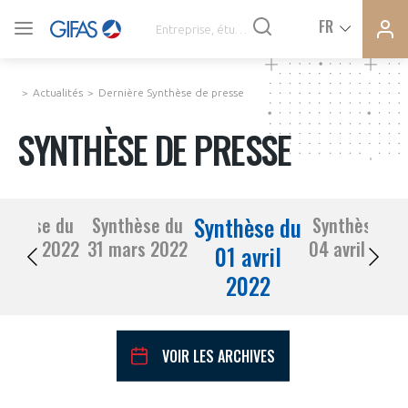
Ferme
Ferme
FR
VOUS ÊTES ADHÉRENTS
la
la
modal
modal
memb
memb
Actualités
Dernière Synthèse de presse
ACTUALITÉS
SYNTHÈSE DE PRESSE
À LA UNE
Synthèse du
nthèse du
Synthèse du
Synthèse du
DEMANDE D’ADHÉSION
30 mars 2022
31 mars 2022
04 avril 2022
SYNTHÈSE DE PRESSE
01 avril
2022
CONNEXION
AGENDA
Avez-vous un statut de droit français ?
VOIR LES ARCHIVES
PAS ENCORE ADHÉRENT ?
COMMUNIQUÉS DE PRESSE
VOUS ÊTES UN PROFESSIONNEL DE LA FILIÈRE ?