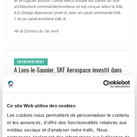
et le logiciel associé. L’unité électronique est basée sur une
architecture commande/moniteur et est conçue selon le DAL
A (« Design Assurance Level »), avec un canal commande DAL
C et un canal moniteur DAL A.
Air & Cosmos du 1er avril
ENVIRONNEMENT
A Lons-le-Saunier, SKF Aerospace investit dans
une technologie de pointe en faveur de la
décarbonation
SKF Aerospace, leader sur le marché des roulements
mécaniques, a dévoilé sur son site de Lons-le-Saunier (Jura),
Ce site Web utilise des cookies
mardi 29 mars, le résultat d’un investissement de 2,5 M€ : une
ligne automatisée de placements de fibres pour la
Les cookies nous permettent de personnaliser le contenu
production de bielles en composites des Airbus A350. « Pour
et les annonces, d'offrir des fonctionnalités relatives aux
répondre au défi majeur de l’industrie aéronautique de
médias sociaux et d'analyser notre trafic. Nous
réduire ses émissions carbone, SKF Aerospace a mis au point