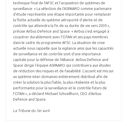
programmes ...
COMMISSIONS ET COMITÉS
technique final de l'AFSC et l'acquisition de systèmes de
POURQUOI DEVENIR MEMBRE ?
L'OBSERVATOIRE
surveillance. « La sélection de l'ASPAARO comme partenaire
LE MÉDIATEUR DE LA FILIÈRE AÉRONAUTIQUE ET SPATIALE
d'étude représente une étape importante pour remplacer
DEMANDE D’ADHÉSION
la flotte actuelle du système aéroporté d'alerte et de
MÉDIATION ET CHARTE D’ENGAGEMENT SUR LES RELATIONS ENTRE
contrôle qui atteindra la fin de sa durée de vie vers 2035 »,
CLIENTS ET FOURNISSEURS
précise Airbus Defence and Space. « Airbus s'est engagé à
CHIFFRES CLÉS
coopérer durablement avec l'OTAN et ses pays membres
dans le cadre du programme AFSC. La situation de crise
LA MÉDIATION AU-DELÀ DE LA FILIÈRE AÉRONAUTIQUE ET SPATIALE
actuelle nous rappelle que la vigilance ainsi que les capacités
LES ENJEUX
de surveillance et de contrôle sont d'une importance
capitale pour la défense de l'Alliance. Airbus Defence and
PRENDRE CONTACT AVEC LE MÉDIATEUR DE LA FILIÈRE
Space dirige l'équipe ASPAARO qui contribuera aux études
COMPÉTITIVITÉ
de réduction des risques et de faisabilité. L'accent est mis sur
LES PUBLICATIONS
un système inter-domaines entièrement distribué afin de
créer la solution la plus fiable, la plus résiliente et la plus
EMPLOI & FORMATION
performante pour la surveillance et le contrôle futurs de
DOCUMENTS & BROCHURES
l'OTAN », a déclaré Michael Schoellhorn, CEO d'Airbus
Defence and Space.
ENVIRONNEMENT
RAPPORTS D'ACTIVITÉS
La Tribune du 1er avril
INNOVATION