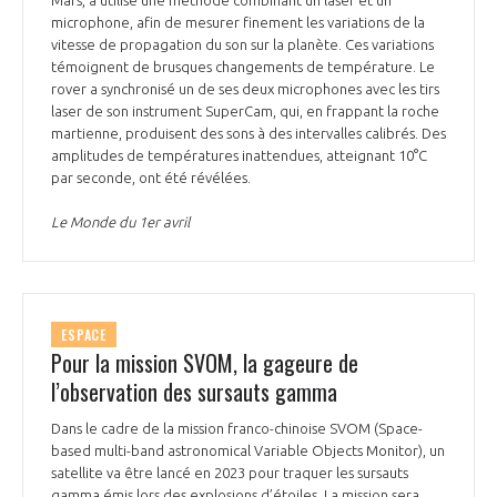
Mars, a utilisé une méthode combinant un laser et un
microphone, afin de mesurer finement les variations de la
vitesse de propagation du son sur la planète. Ces variations
témoignent de brusques changements de température. Le
rover a synchronisé un de ses deux microphones avec les tirs
laser de son instrument SuperCam, qui, en frappant la roche
martienne, produisent des sons à des intervalles calibrés. Des
amplitudes de températures inattendues, atteignant 10°C
par seconde, ont été révélées.
Le Monde du 1er avril
ESPACE
Pour la mission SVOM, la gageure de
l’observation des sursauts gamma
Dans le cadre de la mission franco-chinoise SVOM (Space-
based multi-band astronomical Variable Objects Monitor), un
satellite va être lancé en 2023 pour traquer les sursauts
gamma émis lors des explosions d’étoiles. La mission sera