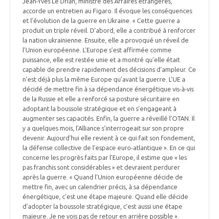
Jean-Yves Le Drian, ministre des Affaires étrangères,
accorde un entretien au Figaro. Il évoque les conséquences
et l’évolution de la guerre en Ukraine. « Cette guerre a
produit un triple réveil. D’abord, elle a contribué à renforcer
la nation ukrainienne. Ensuite, elle a provoqué un réveil de
l’Union européenne. L’Europe s’est affirmée comme
puissance, elle est restée unie et a montré qu’elle était
capable de prendre rapidement des décisions d’ampleur. Ce
n’est déjà plus la même Europe qu’avant la guerre. L’UE a
décidé de mettre fin à sa dépendance énergétique vis-à-vis
de la Russie et elle a renforcé sa posture sécuritaire en
adoptant la boussole stratégique et en s’engageant à
augmenter ses capacités. Enfin, la guerre a réveillé l’OTAN. Il
y a quelques mois, l’Alliance s’interrogeait sur son propre
devenir. Aujourd’hui elle revient à ce qui fait son fondement,
la défense collective de l’espace euro-atlantique ». En ce qui
concerne les progrès faits par l’Europe, il estime que « les
pas franchis sont considérables » et devraient perdurer
après la guerre. « Quand l’Union européenne décide de
mettre fin, avec un calendrier précis, à sa dépendance
énergétique, c’est une étape majeure. Quand elle décide
d’adopter la boussole stratégique, c’est aussi une étape
majeure. Je ne vois pas de retour en arrière possible ».