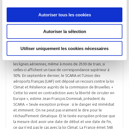
liaisons aériennes intérieures lorsqu’il existe une alternative
en train de moins de 2h30. Pour Air France-KLM, cela « ne
change rien » : « Nous avions déjà fermé les vols Orly-Nantes,
Autoriser tous les cookies
Orly-Bordeaux et Orly-Lyon en avril 2020, dans le cadre du
soutien de l’État à la compagnie pendant la pandémie »,
indique Vincent Etchebehere, le directeur du
Autoriser la sélection
développement durable et des nouvelles mobilités d’Air
France. « Pour accompagner nos clients dans ce changement,
nous avons mis en place davantage d’offres Train + Air,
Utiliser uniquement les cookies nécessaires
notamment celle entre Massy et Bordeaux, qui permet de
prendre des vols en connexion à Orly ». La loi n’interdit pas
les lignes aériennes, même à moins de 2h30 de train, si
celles-ci affichent un taux de correspondance supérieur à
50%. En septembre dernier, le SCARA et l’Union des
aéroports français (UAF) ont déposé un recours contre la loi
Climat et Résilience auprès de la commission de Bruxelles. «
Cette loi vient en contradiction avec la liberté de circuler en
Europe », estime Jean-François Dominiak, président du
SCARA. « Seule exception prévue : si le danger est immédiat
et imminent. On ne peut pas vraiment le dire pour le
réchauffement climatique. Et le texte européen précise que
la mesure doit avoir une date de début et une date de fin,
ce qui n’est pas le cas avec la loi Climat. La France émet 548