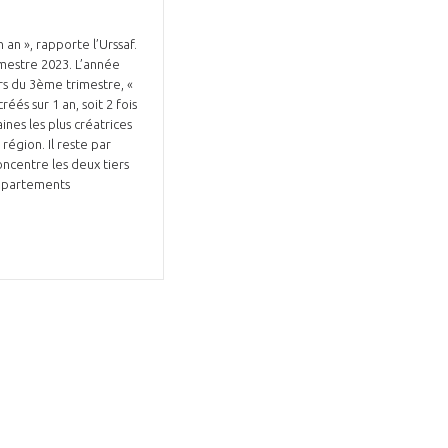
 an », rapporte l’Urssaf.
imestre 2023. L’année
rs du 3ème trimestre, «
éés sur 1 an, soit 2 fois
nes les plus créatrices
Fermer
région. Il reste par
la
ÉRENT ?
ncentre les deux tiers
modale
Fermer
 départements
membre
la
EL DE LA FILIÈRE ?
modale
membre
ce et développez votre
Apportez votre savoir-faire à la
 intégré et cohérent
défense de vos