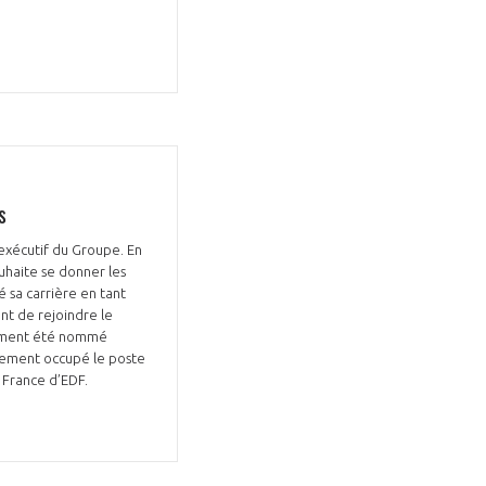
s
exécutif du Groupe. En
uhaite se donner les
 sa carrière en tant
nt de rejoindre le
nalement été nommé
lement occupé le poste
e France d’EDF.