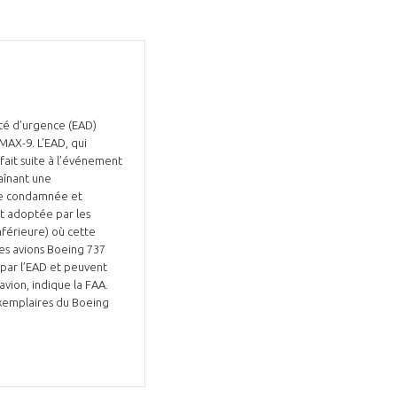
ité d’urgence (EAD)
MAX-9. L’EAD, qui
GIFAS. Rencontres, salons,
 fait suite à l’événement
raînant une
rogrammes ...
rte condamnée et
nt adoptée par les
ÉSION
nférieure) où cette
es avions Boeing 737
 par l’EAD et peuvent
vion, indique la FAA.
xemplaires du Boeing