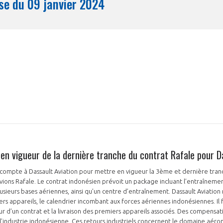
Synthèse du 09 janvier 2024
Mois
 en vigueur de la dernière tranche du contrat Rafale pour D
acompte à Dassault Aviation pour mettre en vigueur la 3ème et dernière tranc
avions Rafale. Le contrat indonésien prévoit un package incluant l’entraîneme
lusieurs bases aériennes, ainsi qu’un centre d’entraînement. Dassault Aviatio
1ers appareils, le calendrier incombant aux forces aériennes indonésiennes. Il 
ur d’un contrat et la livraison des premiers appareils associés. Des compens
l’industrie indonésienne. Ces retours industriels concernent le domaine aéron