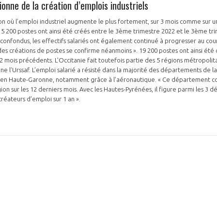
onne de la création d’emplois industriels
ion où l’emploi industriel augmente le plus fortement, sur 3 mois comme sur un
, 5 200 postes ont ainsi été créés entre le 3ème trimestre 2022 et le 3ème tr
 confondus, les effectifs salariés ont également continué à progresser au cou
es créations de postes se confirme néanmoins ». 19 200 postes ont ainsi été cr
 mois précédents. L’Occitanie fait toutefois partie des 5 régions métropolitai
gne l’Urssaf. L’emploi salarié a résisté dans la majorité des départements de la 
PAS ENCORE ADH
e en Haute-Garonne, notamment grâce à l’aéronautique. « Ce département co
ion sur les 12 derniers mois. Avec les Hautes-Pyrénées, il figure parmi les 3
VOUS ÊTES UN PROFESSIONN
créateurs d’emploi sur 1 an ».
nger et assurez la
Rejoignez une filière d’excellen
 l’international
réseau au sein d’un écosystème
DEMANDE D’ADHÉSION
Avez-vous un statut de droit français ?