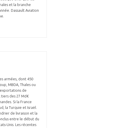
Thales et la branche
nnée. Dassault Aviation
ne.
les armées, dont 450
Group, MBDA, Thales ou
s exportations de
x tiers des 27 Md€
andes. Si la France
, la Turquie et Israël.
drier de livraison et la
nclus entre le début du
tats-Unis. Les récentes