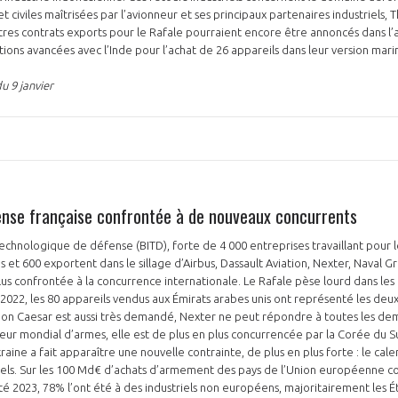
et civiles maîtrisées par l’avionneur et ses principaux partenaires industriels, 
res contrats exports pour le Rafale pourraient encore être annoncés dans l’a
tions avancées avec l’Inde pour l’achat de 26 appareils dans leur version mari
u 9 janvier
fense française confrontée à de nouveaux concurrents
 technologique de défense (BITD), forte de 4 000 entreprises travaillant pour 
s et 600 exportent dans le sillage d’Airbus, Dassault Aviation, Nexter, Naval 
plus confrontée à la concurrence internationale. Le Rafale pèse lourd dans le
 2022, les 80 appareils vendus aux Émirats arabes unis ont représenté les deu
anon Caesar est aussi très demandé, Nexter ne peut répondre à toutes les dem
ur mondial d’armes, elle est de plus en plus concurrencée par la Corée du Sud
raine a fait apparaître une nouvelle contrainte, de plus en plus forte : le calen
iels. Sur les 100 Md€ d’achats d’armement des pays de l’Union européenne co
été 2023, 78% l’ont été à des industriels non européens, majoritairement les É