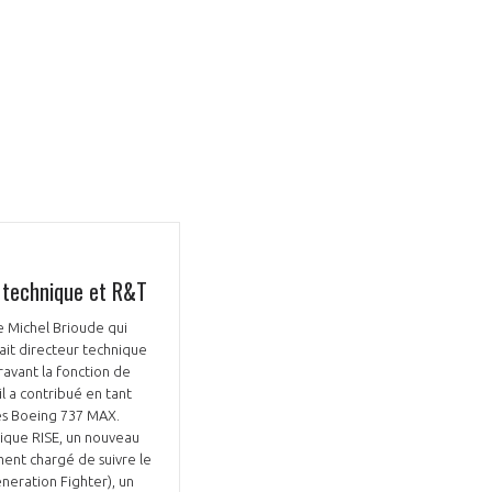
 technique et R&T
e Michel Brioude qui
tait directeur technique
aravant la fonction de
l a contribué en tant
es Boeing 737 MAX.
ique RISE, un nouveau
ment chargé de suivre le
eration Fighter), un