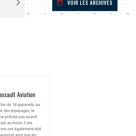
VOIR LES ARCHIVES
janvier
2024
 Précédent
Mois Suivant
L
M
M
J
V
S
D
1
2
3
4
5
6
7
8
9
10
11
12
13
14
15
16
17
18
19
20
21
22
23
24
25
26
27
28
29
30
31
assault Aviation
he de 18 appareils, sur
nt des équipages, le
n ne précise pas quand
faut au moins 3 ans
ations ont également été
autique ainsi que les