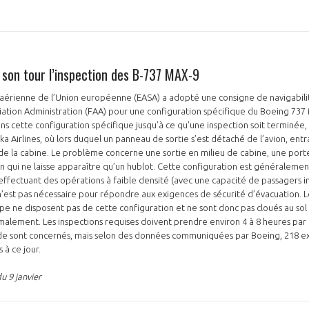
NON
OUI
son tour l’inspection des B-737 MAX-9
é aérienne de l’Union européenne (EASA) a adopté une consigne de navigabil
iation Administration (FAA) pour une configuration spécifique du Boeing 737 
Découvrez les avantages d'adhérer au 
ns cette configuration spécifique jusqu’à ce qu’une inspection soit terminée,
ska Airlines, où lors duquel un panneau de sortie s’est détaché de l’avion, ent
données sectorielles, p
e la cabine. Le problème concerne une sortie en milieu de cabine, une po
 qui ne laisse apparaître qu’un hublot. Cette configuration est généraleme
DEMANDE D’ADH
fectuant des opérations à faible densité (avec une capacité de passagers i
’est pas nécessaire pour répondre aux exigences de sécurité d’évacuation. L
 ne disposent pas de cette configuration et ne sont donc pas cloués au sol
alement. Les inspections requises doivent prendre environ 4 à 8 heures par a
de sont concernés, mais selon des données communiquées par Boeing, 218 e
 à ce jour.
u 9 janvier