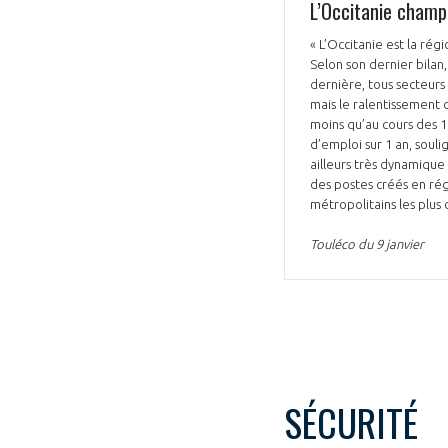
L’Occitanie champi
« L’Occitanie est la rég
Selon son dernier bilan
dernière, tous secteurs
mais le ralentissement d
moins qu’au cours des 12
d’emploi sur 1 an, souli
VOUS ÊTES
ailleurs très dynamiqu
des postes créés en rég
ADHÉRENTS
métropolitains les plus 
Touléco du 9 janvier
Développez votre activité à l’étra
pérennité de votre entreprise à
SÉCURITÉ