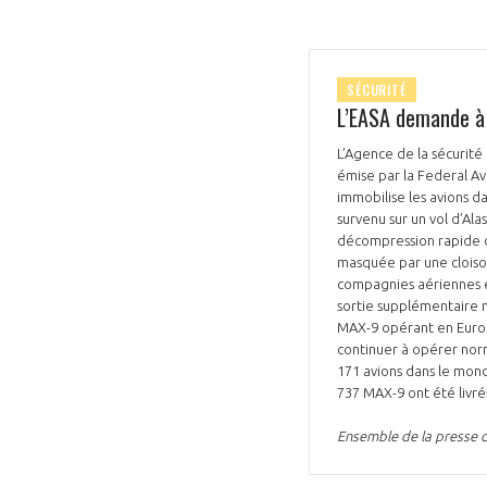
CONNEXION
SÉCURITÉ
L’EASA demande à 
L’Agence de la sécurit
émise par la Federal Av
immobilise les avions da
survenu sur un vol d’Ala
décompression rapide d
masquée par une cloison
compagnies aériennes ef
sortie supplémentaire n
MAX-9 opérant en Europe
continuer à opérer norm
171 avions dans le mon
737 MAX-9 ont été livrés
Ensemble de la presse d