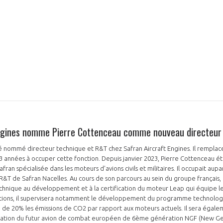
Engines nomme Pierre Cottenceau comme nouveau directeur
 nommé directeur technique et R&T chez Safran Aircraft Engines. Il remplac
s 3 années à occuper cette fonction. Depuis janvier 2023, Pierre Cottenceau é
Safran spécialisée dans les moteurs d'avions civils et militaires. Il occupait aup
R&T de Safran Nacelles. Au cours de son parcours au sein du groupe français, i
hnique au développement et à la certification du moteur Leap qui équipe l
ctions, il supervisera notamment le développement du programme technolog
 de 20% les émissions de CO2 par rapport aux moteurs actuels. Il sera égale
tion du futur avion de combat européen de 6ème génération NGF (New Gen