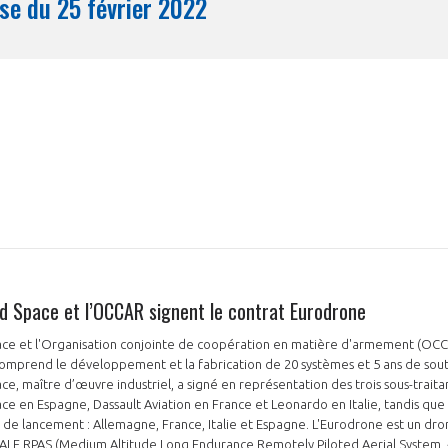
Synthèse du 25 février 2022
Mois
d Space et l’OCCAR signent le contrat Eurodrone
ce et l'Organisation conjointe de coopération en matière d'armement (OCCA
omprend le développement et la fabrication de 20 systèmes et 5 ans de soutie
e, maître d’œuvre industriel, a signé en représentation des trois sous-traita
e en Espagne, Dassault Aviation en France et Leonardo en Italie, tandis que
 de lancement : Allemagne, France, Italie et Espagne. L'Eurodrone est un dr
LE RPAS (Medium Altitude Long Endurance Remotely Piloted Aerial System, 