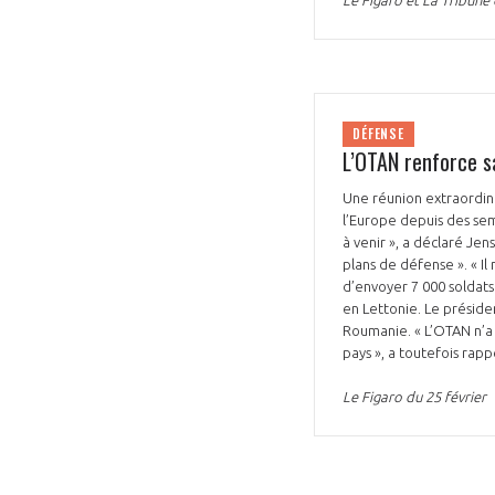
DÉFENSE
L’OTAN renforce s
VOUS ÊTES
Une réunion extraordina
l’Europe depuis des sem
ADHÉRENTS
à venir », a déclaré Jen
plans de défense ». « Il 
Développez votre activité à l’étra
d’envoyer 7 000 soldats
en Lettonie. Le préside
pérennité de votre entreprise à
Roumanie. « L’OTAN n’a 
pays », a toutefois rap
Le Figaro du 25 février