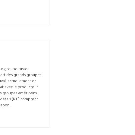
 Le groupe russe
part des grands groupes
uval, actuellement en
iat avec le producteur
es groupes américains
 Metals (RTI) comptent
 Japon.