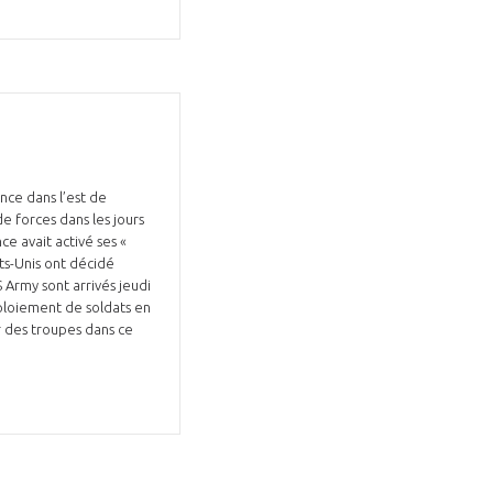
Fermer
la
ÉRENT ?
modale
Fermer
nce dans l’est de
membre
la
e forces dans les jours
EL DE LA FILIÈRE ?
modale
ce avait activé ses «
membre
ats-Unis ont décidé
ce et développez votre
Apportez votre savoir-faire à la
Army sont arrivés jeudi
éploiement de soldats en
 intégré et cohérent
défense de vos
r des troupes dans ce