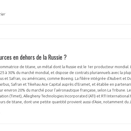
ier
ources en dehors de la Russie ?
ommatrice de titane, un métal dont la Russie est le 1er producteur mondial.
5 à 30% du marché mondial, et dispose de contrats pluriannuels avec la plu
 et Safran, ou américains, comme Boeing. La filière intégrée d'Aubert et D
 Airbus, Safran et Tikehau Ace Capital auprès d'Eramet, et établie en partenar
r environ 20% du marché pour l'aéronautique française, selon La Tribune. L
tion (Timet), Allegheny Technologies Incorporated (ATI) et RTI International
seurs de titane, dont une petite quantité provient aussi d'Asie, notamment du