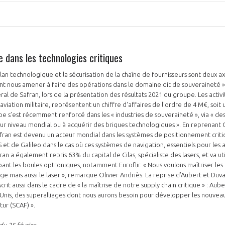
 dans les technologies critiques
lan technologique et la sécurisation de la chaîne de fournisseurs sont deux ax
 nous amener à faire des opérations dans le domaine dit de souveraineté »,
ral de Safran, lors de la présentation des résultats 2021 du groupe. Les acti
'aviation militaire, représentent un chiffre d'affaires de l'ordre de 4 M€, so
e s’est récemment renforcé dans les « industries de souveraineté », via « des 
leur niveau mondial ou à acquérir des briques technologiques ». En reprenant 
fran est devenu un acteur mondial dans les systèmes de positionnement criti
 et de Galileo dans le cas où ces systèmes de navigation, essentiels pour les
fran a également repris 63% du capital de Cilas, spécialiste des lasers, et va u
ant les boules optroniques, notamment Euroflir. « Nous voulons maîtriser les
uge mais aussi le laser », remarque Olivier Andriès. La reprise d’Aubert et Duva
crit aussi dans le cadre de « la maîtrise de notre supply chain critique » : Auber
s-Unis, des superalliages dont nous aurons besoin pour développer les nouve
tur (SCAF) ».
du 25 février