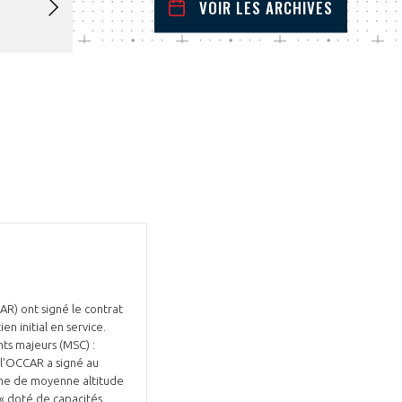
VOIR LES ARCHIVES
février
2022
 Précédent
Mois Suivant
L
M
M
J
V
S
D
1
2
3
4
5
6
7
8
9
10
11
12
13
14
15
16
17
18
19
20
21
22
23
24
25
26
27
28
R) ont signé le contrat
n initial en service.
nts majeurs (MSC) :
 l'OCCAR a signé au
one de moyenne altitude
« doté de capacités