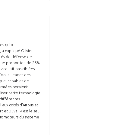
es qui «
 a expliqué Olivier
vités de défense de
it une proportion de 25%
acquisitions ciblées
Orolia, leader des
que, capables de
 armées, seraient
tiliser cette technologie
 différentes
l aux côtés d’Airbus et
t et Duval, « est le seul
aux moteurs du système