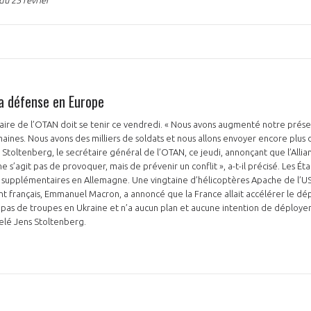
a défense en Europe
PAS ENCORE ADH
ire de l’OTAN doit se tenir ce vendredi. « Nous avons augmenté notre prése
aines. Nous avons des milliers de soldats et nous allons envoyer encore plus d
VOUS ÊTES UN PROFESSIONN
s Stoltenberg, le secrétaire général de l’OTAN, ce jeudi, annonçant que l’Allian
ne s’agit pas de provoquer, mais de prévenir un conflit », a-t-il précisé. Les Ét
nger et assurez la
Rejoignez une filière d’excellen
 supplémentaires en Allemagne. Une vingtaine d’hélicoptères Apache de l’US 
nt français, Emmanuel Macron, a annoncé que la France allait accélérer le d
 l’international
réseau au sein d’un écosystème
pas de troupes en Ukraine et n’a aucun plan et aucune intention de déploye
pelé Jens Stoltenberg.
DEMANDE D’ADHÉSION
Avez-vous un statut de droit français ?