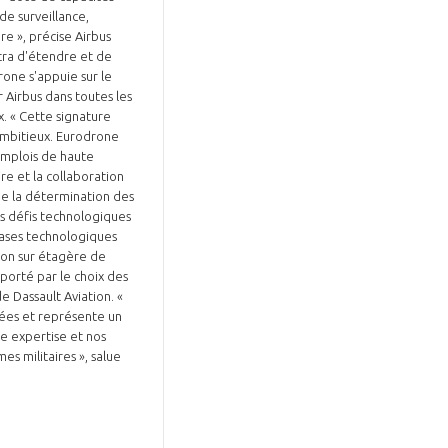
de surveillance,
re », précise Airbus
tra d'étendre et de
rone s'appuie sur le
Airbus dans toutes les
x. « Cette signature
mbitieux. Eurodrone
emplois de haute
re et la collaboration
ue la détermination des
es défis technologiques
ases technologiques
tion sur étagère de
orté par le choix des
 Dassault Aviation. «
ées et représente un
e expertise et nos
s militaires », salue