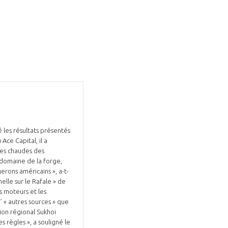
GIFAS. Rencontres, salons,
rogrammes ...
é les résultats présentés
ÉSION
Ace Capital, il a
ies chaudes des
 domaine de la forge,
erons américains », a-t-
elle sur le Rafale » de
s moteurs et les
’ « autres sources » que
ion régional Sukhoi
 règles », a souligné le