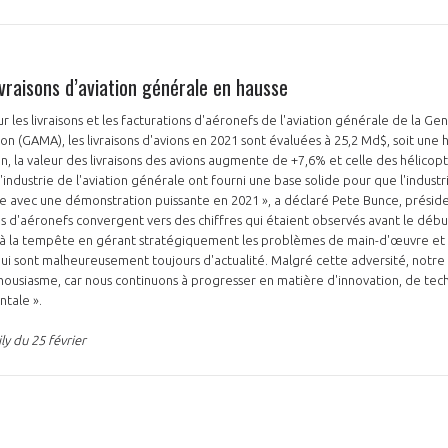
vraisons d’aviation générale en hausse
r les livraisons et les facturations d'aéronefs de l'aviation générale de la Gen
on (GAMA), les livraisons d'avions en 2021 sont évaluées à 25,2 Md$, soit une
an, la valeur des livraisons des avions augmente de +7,6% et celle des hélicop
l'industrie de l'aviation générale ont fourni une base solide pour que l'indust
ie avec une démonstration puissante en 2021 », a déclaré Pete Bunce, prési
es d'aéronefs convergent vers des chiffres qui étaient observés avant le déb
ter à la tempête en gérant stratégiquement les problèmes de main-d'œuvre et
i sont malheureusement toujours d'actualité. Malgré cette adversité, notre in
housiasme, car nous continuons à progresser en matière d'innovation, de tec
ntale ».
y du 25 février