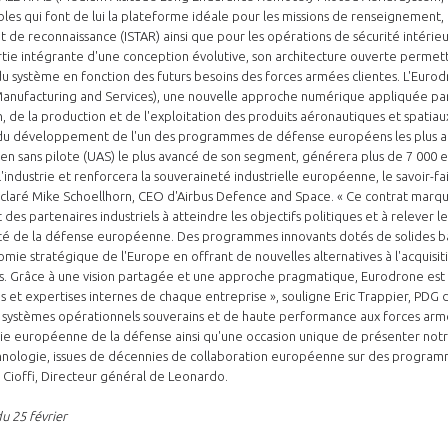
les qui font de lui la plateforme idéale pour les missions de renseignement, 
et de reconnaissance (ISTAR) ainsi que pour les opérations de sécurité intérieu
tie intégrante d'une conception évolutive, son architecture ouverte permet
 du système en fonction des futurs besoins des forces armées clientes. L'Eurod
Manufacturing and Services), une nouvelle approche numérique appliquée par 
, de la production et de l'exploitation des produits aéronautiques et spatiau
 du développement de l'un des programmes de défense européens les plus a
ien sans pilote (UAS) le plus avancé de son segment, générera plus de 7 000 
'industrie et renforcera la souveraineté industrielle européenne, le savoir-fai
déclaré Mike Schoellhorn, CEO d'Airbus Defence and Space. « Ce contrat marq
es partenaires industriels à atteindre les objectifs politiques et à relever l
té de la défense européenne. Des programmes innovants dotés de solides b
nomie stratégique de l'Europe en offrant de nouvelles alternatives à l'acquisi
. Grâce à une vision partagée et une approche pragmatique, Eurodrone est p
et expertises internes de chaque entreprise », souligne Eric Trappier, PDG de
 systèmes opérationnels souverains et de haute performance aux forces arm
rie européenne de la défense ainsi qu'une occasion unique de présenter notr
nologie, issues de décennies de collaboration européenne sur des programme
io Cioffi, Directeur général de Leonardo.
u 25 février