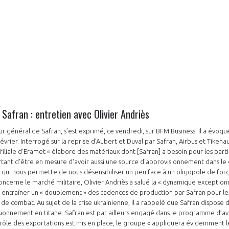
NON
OUI
Découvrez les avantages d'adhérer au 
données sectorielles, p
Safran : entretien avec Olivier Andriès
ur général de Safran, s’est exprimé, ce vendredi, sur BFM Business. Il a évoqu
DEMANDE D’ADH
évrier. Interrogé sur la reprise d’Aubert et Duval par Safran, Airbus et Tikehau 
filiale d’Eramet « élabore des matériaux dont [Safran] a besoin pour les part
rtant d'être en mesure d'avoir aussi une source d'approvisionnement dans le
 qui nous permette de nous désensibiliser un peu face à un oligopole de forg
oncerne le marché militaire, Olivier Andriès a salué la « dynamique exceptionn
va entraîner un « doublement » des cadences de production par Safran pour le
de combat. Au sujet de la crise ukrainienne, il a rappelé que Safran dispose d
isionnement en titane. Safran est par ailleurs engagé dans le programme d’av
trôle des exportations est mis en place, le groupe « appliquera évidemment les