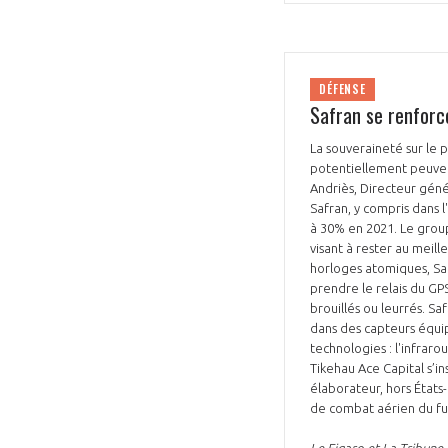
DÉFENSE
Safran se renforce
La souveraineté sur le p
potentiellement peuvent
Andriès, Directeur géné
Safran, y compris dans l
à 30% en 2021. Le group
visant à rester au meil
horloges atomiques, Sa
prendre le relais du GPS
brouillés ou leurrés. Sa
dans des capteurs équip
technologies : l'infraro
Tikehau Ace Capital s’ins
élaborateur, hors État
de combat aérien du fu
Le Figaro et La Tribune 