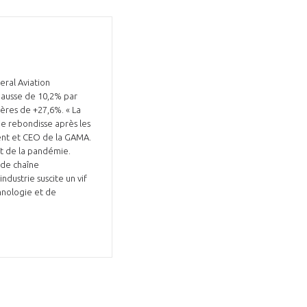
eral Aviation
 hausse de 10,2% par
tères de +27,6%. « La
rie rebondisse après les
dent et CEO de la GAMA.
ut de la pandémie.
 de chaîne
dustrie suscite un vif
hnologie et de