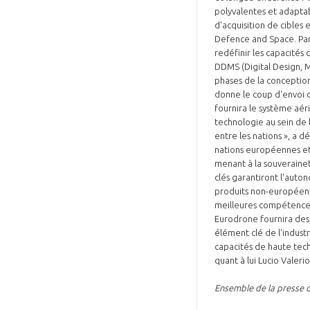
polyvalentes et adaptab
d'acquisition de cibles 
Defence and Space. Par
redéfinir les capacités
DDMS (Digital Design, 
phases de la conception
donne le coup d'envoi
fournira le système aér
technologie au sein de l
entre les nations », a 
nations européennes et d
menant à la souveraine
clés garantiront l'auto
produits non-européens
meilleures compétences 
Eurodrone fournira des
élément clé de l'indust
capacités de haute tech
quant à lui Lucio Valer
Ensemble de la presse d