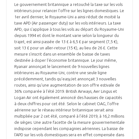
Le gouvernement britannique a retouché la taxe sur les vols
intérieurs pour relancer l’offre sur les lignes domestiques. Le
1er avril dernier, le Royaume-Uni a ainsi réduit de moitié la
taxe APD (Air passenger duty) sur les vols intérieurs. La taxe
APD, qui s'applique à tous les vols au départ du Royaume-Uni
depuis 1994 et dont le montant varie selon la longueur du
trajet, est ainsi passée de 13 £ à 6,5 £ par segment (7,5 €),
soit 13 £ pour un aller-retour (15 €), au lieu de 26 £. Cette
mesure s'inscrit dans un ensemble de baisse de taxes
destinée à doper l'économie britannique. Le jour même,
Ryanair annonçait le lancement de 9 nouvelles lignes
intérieures au Royaume-Uni, contre une seule ligne
précédemment, tandis qu'easyJet annonçait 3 nouvelles
routes, ainsi qu'une augmentation de son offre estivale de
36% comparée à l'été 2019. British Airways, Aer Lingus et
Logan Air ont également annoncé des hausses de capacités
à deux chiffres pour cet été. Selon le cabinet OAG, l'offre
aérienne sur le réseau intérieur britannique serait ainsi
multipliée par 2 cet été, comparé à l'été 2019, à 16,2 millions
de sièges. Une autre facette de la mesure gouvernementale
indispose cependant les compagnies aériennes. La baisse de
l'APD sur les vols domestiques sera en effet compensée dans