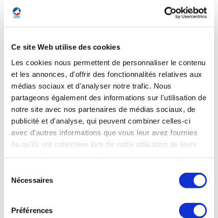
Helicopters. Le passage au tout Rafale bénéficiera à
Dassault Aviation et ses grands partenaires (Safran pour la
motorisation, Thales pour l’électronique) et à sa chaîne de
500 sous-traitants. Le groupe Airbus bénéficiera quant à lui
des commandes d’avions de transport A400M, avec comme
Ce site Web utilise des cookies
cible une flotte d’une trentaine d’appareils d’ici à 2030. En ce
Les cookies nous permettent de personnaliser le contenu
qui concerne les fabricants de satellites, Thales Alenia Space
et Airbus Defence & Space seront en compétition directe
et les annonces, d'offrir des fonctionnalités relatives aux
pour fournir la prochaine constellation de satellites de
médias sociaux et d'analyser notre trafic. Nous
télécommunications sécurisées qui doit remplacer le 4ème
partageons également des informations sur l'utilisation de
exemplaire des satellites Syracuse. Dans le domaine de
notre site avec nos partenaires de médias sociaux, de
l’observation et de la surveillance de l’Espace, où les armées
publicité et d'analyse, qui peuvent combiner celles-ci
veulent renforcer leurs capacités, Safran, ArianeGroup,
Thales et le centre de recherche aérospatial de l’ONERA,
avec d'autres informations que vous leur avez fournies
disposent également de solutions en compétition. Par
ou qu'ils ont collectées lors de votre utilisation de leurs
ailleurs, la PME toulousaine Hemeria développe un satellite
services. Vous consentez à nos cookies si vous
patrouilleur-guetteur pour les armées. Au total, 6 Md€
continuez à utiliser notre site Web.
Sélection
seront consacrés aux activités militaires spatiales entre 2024-
Nécessaires
2030. Dans l’optique de renouvellement des stocks de
du
munition, le missilier MBDA, le fabricant de munitions de
consentement
moyens et gros calibres Nexter, ainsi que le spécialiste des
explosifs Eurenco, pourront compter sur les 16 Md€ engagés
Préférences