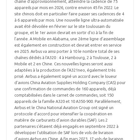
programmes ...
chaîne d’approvisionnement, atteindre la cadence de 75
COMMISSIONS ET COMITÉS
POURQUOI DEVENIR MEMBRE ?
appareils par mois en 2026, contre environ 45 fin 2022. Le
L'OBSERVATOIRE
LE MÉDIATEUR DE LA FILIÈRE AÉRONAUTIQUE ET SPATIALE
site chinois doit en particulier faire passer ses cadences de 4
DEMANDE D’ADHÉSION
à 6 appareils par mois. Une nouvelle ligne ultra-automatisée
avait été dévoilée en février sur le site toulousain du
MÉDIATION ET CHARTE D’ENGAGEMENT SUR LES RELATIONS ENTRE
groupe, et le 1er avion devrait en sortir d’ici à la fin de
CLIENTS ET FOURNISSEURS
CHIFFRES CLÉS
l’année. A Mobile en Alabama, une 2ème ligne d’assemblage
est également en construction et devrait entrer en service
LA MÉDIATION AU-DELÀ DE LA FILIÈRE AÉRONAUTIQUE ET SPATIALE
en 2025. Airbus va ainsi porter à 10 le nombre total de ses
chaînes dédiés à l’A320 : 4 à Hambourg, 2 à Toulouse, 2 à
LES ENJEUX
Mobile et 2 en Chine. Ces nouvelles lignes seront aussi
PRENDRE CONTACT AVEC LE MÉDIATEUR DE LA FILIÈRE
adaptées à la production de l’A321neo, également très
prisé. Airbus a également signé un accord avec le loueur
COMPÉTITIVITÉ
LES PUBLICATIONS
d'avions China Aviation Supplies Holding Company (CAS) pour
une confirmation de commandes de 160 appareils, déjà
EMPLOI & FORMATION
comptabilisées dans le carnet de commandes, soit 150
DOCUMENTS & BROCHURES
appareils de la famille A320 et 10 A350-900. Parallèlement,
Airbus et le China National Aviation Group ont signé un
ENVIRONNEMENT
protocole d'accord pour intensifier la coopération en
RAPPORTS D'ACTIVITÉS
matière de carburants d’avion durables (SAF). Les 2
partenaires s'étaient déjà engagés en septembre 2022 à
INNOVATION
développer l'utilisation de SAF lors de vols de livraison
d'avions Airbus en Chine. A fin mars 2023, 17 vols de livraison