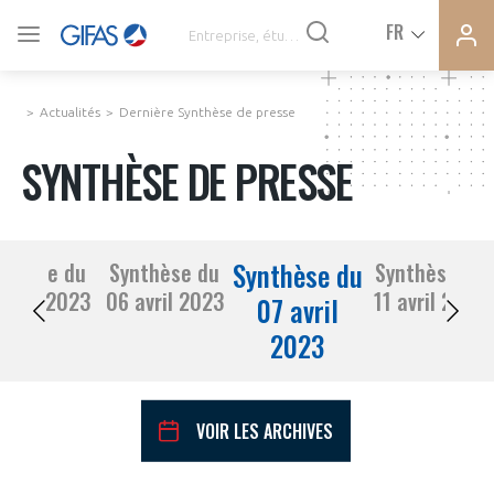
Ferme
Ferme
FR
VOUS ÊTES ADHÉRENTS
la
la
modal
modal
memb
memb
Actualités
Dernière Synthèse de presse
ACTUALITÉS
SYNTHÈSE DE PRESSE
À LA UNE
Synthèse du
nthèse du
Synthèse du
Synthèse du
DEMANDE D’ADHÉSION
05 avril 2023
06 avril 2023
11 avril 2023
SYNTHÈSE DE PRESSE
07 avril
2023
CONNEXION
AGENDA
Avez-vous un statut de droit français ?
VOIR LES ARCHIVES
PAS ENCORE ADHÉRENT ?
COMMUNIQUÉS DE PRESSE
VOUS ÊTES UN PROFESSIONNEL DE LA FILIÈRE ?