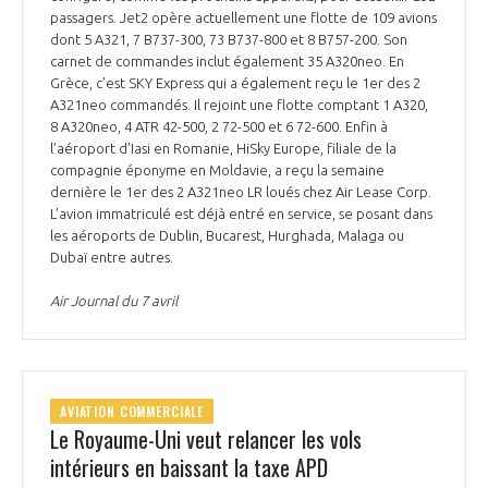
passagers. Jet2 opère actuellement une flotte de 109 avions
dont 5 A321, 7 B737-300, 73 B737-800 et 8 B757-200. Son
carnet de commandes inclut également 35 A320neo. En
Grèce, c’est SKY Express qui a également reçu le 1er des 2
A321neo commandés. Il rejoint une flotte comptant 1 A320,
8 A320neo, 4 ATR 42-500, 2 72-500 et 6 72-600. Enfin à
l’aéroport d’Iasi en Romanie, HiSky Europe, filiale de la
compagnie éponyme en Moldavie, a reçu la semaine
dernière le 1er des 2 A321neo LR loués chez Air Lease Corp.
L’avion immatriculé est déjà entré en service, se posant dans
les aéroports de Dublin, Bucarest, Hurghada, Malaga ou
Dubaï entre autres.
Air Journal du 7 avril
AVIATION COMMERCIALE
Le Royaume-Uni veut relancer les vols
intérieurs en baissant la taxe APD