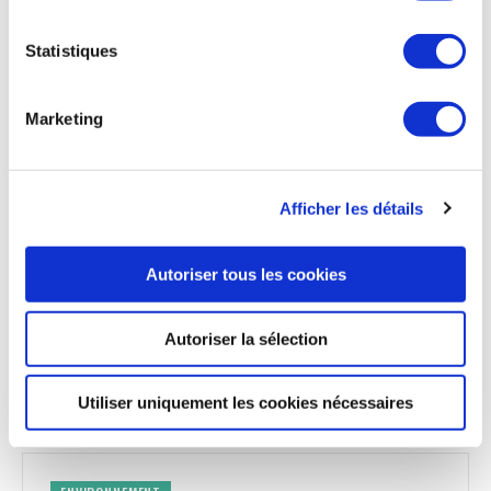
par la LPM. Enfin, 5 Md€ seront consacrés aux drones sur la
période 2024-2030. Des groupes comme Thales, Safran,
MBDA, Airbus mais aussi de plus petits acteurs comme
Statistiques
Novadem, Parrot sur le segment des drones aériens, mais
également de Naval Group, Exail Technologies et Nexter
dans les domaines navals et terrestres, peuvent espérer se
Marketing
positionner sur ces créneaux. Sur l’ensemble de ces
programmes, les négociations entre le ministère des Armées
et les industriels de l’armement ont déjà démarré, le
gouvernement souhaite que la LPM soit adoptée avant le 14
Afficher les détails
juillet.
L’Usine Nouvelle du 7 avril
Autoriser tous les cookies
Autoriser la sélection
ENVIRONNEMENT
Utiliser uniquement les cookies nécessaires