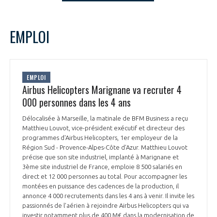
LE GIFAS
NON
OUI
t
Rejoignez une filière d’excellence et développez
septembre
2024
Mois Précédent
Mois 
EMPLOI
 à
votre réseau au sein d’un écosystème intégré et
L
M
M
J
V
S
D
PRÉSENTATION
cohérent
1
2
3
4
5
6
7
8
NOTRE VISION
EMPLOI
ORGANISATION
9
10
11
12
13
14
15
Airbus Helicopters Marignane va recruter 4
16
17
18
19
20
21
22
000 personnes dans les 4 ans
NOS MISSIONS
LE CONSEIL DU GIFAS
23
24
25
26
27
28
29
FONCTIONNEMENT
Délocalisée à Marseille, la matinale de BFM Business a reçu
30
Matthieu Louvot, vice-président exécutif et directeur des
NOTRE HISTOIRE
L’ÉQUIPE DU GIFAS
programmes d'Airbus Helicopters, 1er employeur de la
GEADS
ACCOMPAGNEMENT DE NOS ADHÉRENTS
Région Sud - Provence-Alpes-Côte d'Azur. Matthieu Louvot
précise que son site industriel, implanté à Marignane et
NOS RÉSEAUX À L'INTERNATIONAL
3ème site industriel de France, emploie 8 500 salariés en
COMITÉ AERO PME
LES PROGRAMMES DU GIFAS
LA MÉDIATION
direct et 12 000 personnes au total. Pour accompagner les
montées en puissance des cadences de la production, il
Découvrez les avantages d'adhérer au GIFAS.
STARTAIR
annonce 4 000 recrutements dans les 4 ans à venir. Il invite les
UN ÉCOSYSTÈME INTÉGRÉ ET COHÉRENT
LA MÉDIATION DANS LA FILIÈRE AÉRONAUTIQUE ET SPATIALE
Rencontres, salons, données sectorielles,
passionnés de l'aérien à rejoindre Airbus Helicopters qui va
LE SALON DU BOURGET
investir notamment plus de 400 M€ dans la modernisation de