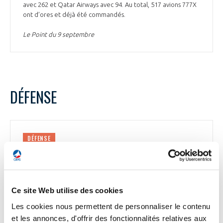
avec 262 et Qatar Airways avec 94. Au total, 517 avions 777X
ont d’ores et déjà été commandés.
Le Point du 9 septembre
DÉFENSE
DÉFENSE
La mission Pégase organisée par l’armée de
l’Air et de l’Espace
Depuis 2018, l’armée de l’Air et de l’Espace organise la
Ce site Web utilise des cookies
mission Pégase, une opération de déploiement de forces
aériennes dans le Pacifique. Il s’agit de démontrer que la
Les cookies nous permettent de personnaliser le contenu
France peut intervenir rapidement en cas de crise
et les annonces, d'offrir des fonctionnalités relatives aux
géopolitique. L’occasion d’assurer la souveraineté du pays,