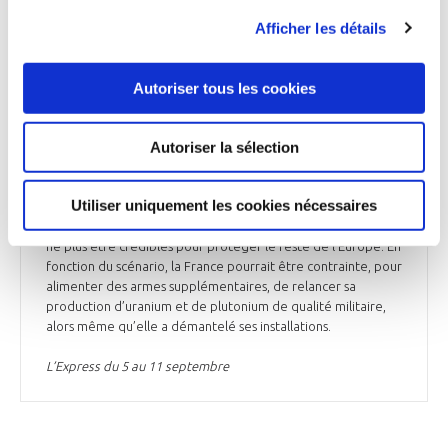
préoccupé par l’augmentation du nombre et des types
Afficher les détails
d’armes nucléaires en cours de développement. Le
Président Macron insiste quant à lui sur la dimension
européenne de la dissuasion française. La France est en
effet la seule puissance nucléaire du continent européen. « Il
Autoriser tous les cookies
nous faut donc avoir une discussion avec nos alliés,
notamment allemands, sur le fait que nous avons entre les
Autoriser la sélection
mains quelque chose qui est aussi à leur bénéfice », explique
Pierre Vandier qui dirige le commandement suprême allié
Transformation de l’OTAN. Le programme atomique de la
Utiliser uniquement les cookies nécessaires
France a été conçu pour garantir la survie du pays. Les
capacités françaises, avec 290 têtes nucléaires, risquent de
ne plus être crédibles pour protéger le reste de l’Europe. En
fonction du scénario, la France pourrait être contrainte, pour
alimenter des armes supplémentaires, de relancer sa
production d’uranium et de plutonium de qualité militaire,
alors même qu’elle a démantelé ses installations.
L’Express du 5 au 11 septembre