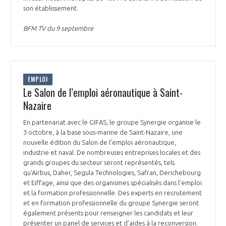
programmes ...
COMMISSIONS ET COMITÉS
son établissement.
POURQUOI DEVENIR MEMBRE ?
L'OBSERVATOIRE
LE MÉDIATEUR DE LA FILIÈRE AÉRONAUTIQUE ET SPATIALE
BFM TV du 9 septembre
DEMANDE D’ADHÉSION
MÉDIATION ET CHARTE D’ENGAGEMENT SUR LES RELATIONS ENTRE
CLIENTS ET FOURNISSEURS
CHIFFRES CLÉS
EMPLOI
LA MÉDIATION AU-DELÀ DE LA FILIÈRE AÉRONAUTIQUE ET SPATIALE
Le Salon de l’emploi aéronautique à Saint-
LES ENJEUX
Nazaire
PRENDRE CONTACT AVEC LE MÉDIATEUR DE LA FILIÈRE
En partenariat avec le GIFAS, le groupe Synergie organise le
COMPÉTITIVITÉ
LES PUBLICATIONS
3 octobre, à la base sous-marine de Saint-Nazaire, une
nouvelle édition du Salon de l'emploi aéronautique,
EMPLOI & FORMATION
industrie et naval. De nombreuses entreprises locales et des
DOCUMENTS & BROCHURES
grands groupes du secteur seront représentés, tels
qu’Airbus, Daher, Segula Technologies, Safran, Derichebourg
ENVIRONNEMENT
et Eiffage, ainsi que des organismes spécialisés dans l’emploi
RAPPORTS D'ACTIVITÉS
et la formation professionnelle. Des experts en recrutement
et en formation professionnelle du groupe Synergie seront
INNOVATION
également présents pour renseigner les candidats et leur
présenter un panel de services et d’aides à la reconversion.