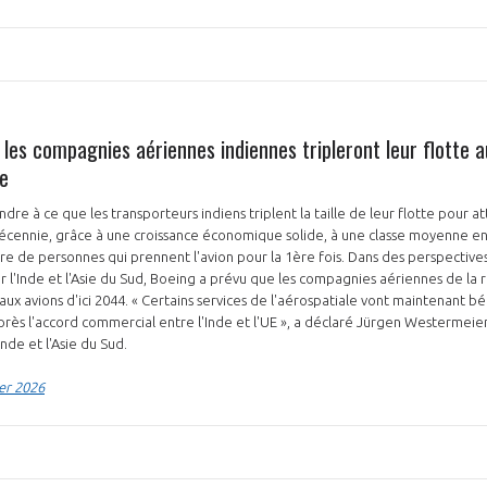
 les compagnies aériennes indiennes tripleront leur flotte a
e
PAS ENCORE ADH
ndre à ce que les transporteurs indiens triplent la taille de leur flotte pour a
VOUS ÊTES UN PROFESSIONN
décennie, grâce à une croissance économique solide, à une classe moyenne en
de personnes qui prennent l'avion pour la 1ère fois. Dans des perspectives 
nger et assurez la
Rejoignez une filière d’excellen
r l'Inde et l'Asie du Sud, Boeing a prévu que les compagnies aériennes de la 
ux avions d'ici 2044. « Certains services de l'aérospatiale vont maintenant bé
 l’international
réseau au sein d’un écosystème
rès l'accord commercial entre l'Inde et l'UE », a déclaré Jürgen Westermeier
Inde et l'Asie du Sud.
DEMANDE D’ADHÉSION
er 2026
Avez-vous un statut de droit français ?