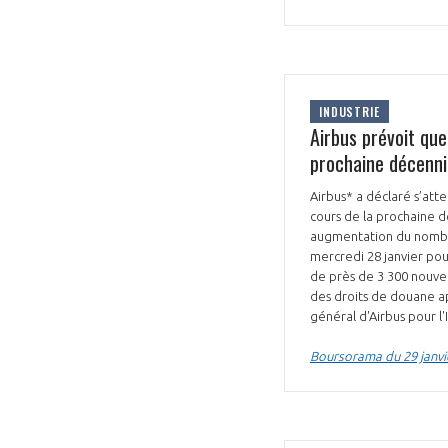
INDUSTRIE
Airbus prévoit que
prochaine décenni
VOUS ÊTES
Airbus* a déclaré s’atte
ADHÉRENTS
cours de la prochaine 
augmentation du nombre 
Développez votre activité à l’étra
mercredi 28 janvier pou
de près de 3 300 nouvea
pérennité de votre entreprise à
des droits de douane ap
général d'Airbus pour l'
Boursorama du 29 janvi