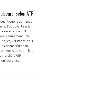
pulseurs, selon ATR
indiquant que la demande
urs. S’appuyant sur la
de dizaines de millions
nnuels, seulement 3 %
utiques, « distance pour
GIFAS. Rencontres, salons,
 les avions régionaux
rogrammes ...
s de moins de 400 milles
de marché d'ATR
sion régionale.
ÉSION