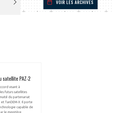
VOIR LES ARCHIVES
janvier
2026
 Précédent
Mois Suivant
L
M
M
J
V
S
D
1
2
3
4
5
6
7
8
9
10
11
12
13
14
15
16
17
18
19
20
21
22
23
24
25
26
27
28
29
30
31
 satellite PAZ-2
ccord visant à
s futurs satellites
inuité du partenariat
X et TanDEM-X. Il porte
 technologie capable de
ar le ministère