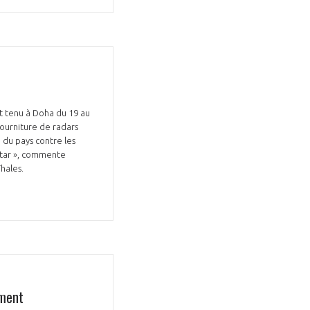
t tenu à Doha du 19 au
fourniture de radars
du pays contre les
atar », commente
Thales.
ement