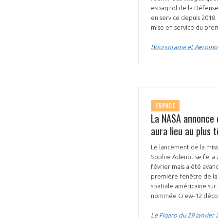
espagnol de la Défense e
en service depuis 2018. 
mise en service du prem
Boursorama et Aeromorn
ESPACE
La NASA annonce q
aura lieu au plus t
Le lancement de la missi
Sophie Adenot se fera au
février mais a été avan
première fenêtre de lan
spatiale américaine sur
nommée Crew-12 décolle
Le Figaro du 29 janvier 