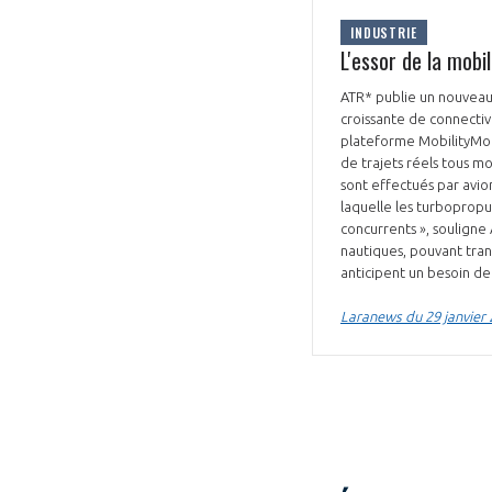
INDUSTRIE
CONNEXION
L'essor de la mobi
ATR* publie un nouveau 
croissante de connectiv
plateforme MobilityMoni
de trajets réels tous mo
sont effectués par avio
laquelle les turbopropul
concurrents », souligne 
nautiques, pouvant tran
anticipent un besoin de
Laranews du 29 janvier