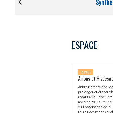
ESPACE
ESPACE
Airbus et Hisdesa
Airbus Defence and Spac
prolonger et étendre le
radar PAZ-2. Conclu lors
noué en 2018 autour du 
sur l'observation de la
fournir des images quel