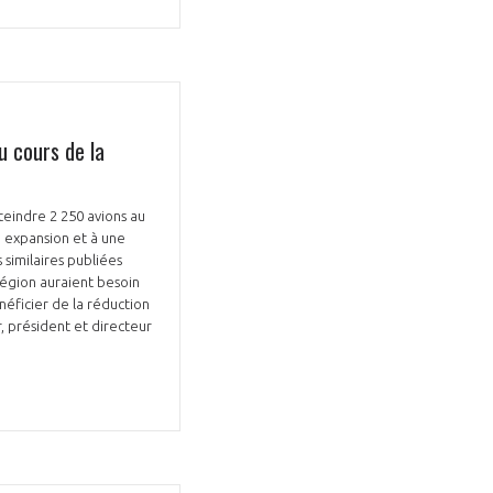
u cours de la
Fermer
la
ÉRENT ?
modale
Fermer
membre
la
tteindre 2 250 avions au
EL DE LA FILIÈRE ?
modale
 expansion et à une
membre
similaires publiées
ce et développez votre
Apportez votre savoir-faire à la
région auraient besoin
néficier de la réduction
 intégré et cohérent
défense de vos
, président et directeur