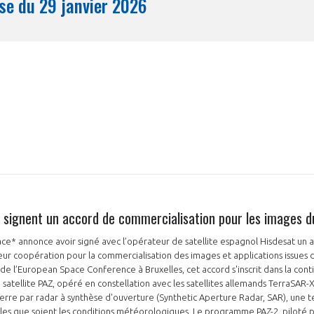
Synthèse du 29 janvier 2026
Mois
t signent un accord de commercialisation pour les images du
e* annonce avoir signé avec l’opérateur de satellite espagnol Hisdesat un a
ur coopération pour la commercialisation des images et applications issues de
 de l’European Space Conference à Bruxelles, cet accord s'inscrit dans la cont
satellite PAZ, opéré en constellation avec les satellites allemands TerraSAR-
 Terre par radar à synthèse d'ouverture (Synthetic Aperture Radar, SAR), une
les que soient les conditions météorologiques. Le programme PAZ-2, piloté p