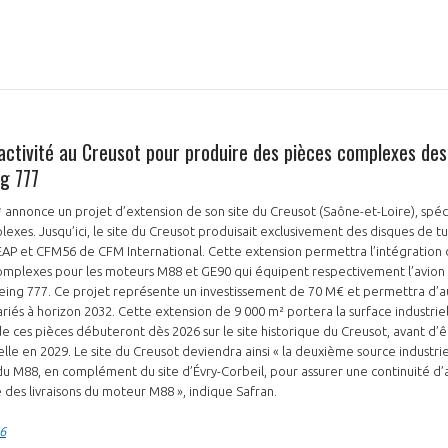
activité au Creusot pour produire des pièces complexes de
ng 777
* annonce un projet d’extension de son site du Creusot (Saône-et-Loire), spéci
exes. Jusqu’ici, le site du Creusot produisait exclusivement des disques de t
EAP et CFM56 de CFM International. Cette extension permettra l’intégration 
omplexes pour les moteurs M88 et GE90 qui équipent respectivement l’avion
oeing 777. Ce projet représente un investissement de 70 M€ et permettra d’a
ariés à horizon 2032. Cette extension de 9 000 m² portera la surface industriel
 de ces pièces débuteront dès 2026 sur le site historique du Creusot, avant d
lle en 2029. Le site du Creusot deviendra ainsi « la deuxième source industrie
u M88, en complément du site d’Évry-Corbeil, pour assurer une continuité d’
e des livraisons du moteur M88 », indique Safran.
26