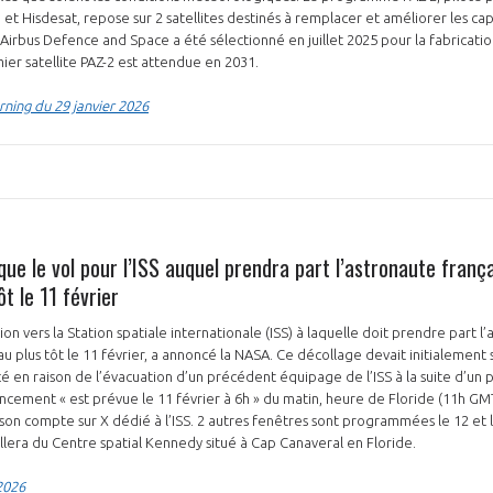
t Hisdesat, repose sur 2 satellites destinés à remplacer et améliorer les cap
Airbus Defence and Space a été sélectionné en juillet 2025 pour la fabrication
ier satellite PAZ-2 est attendue en 2031.
ing du 29 janvier 2026
ue le vol pour l’ISS auquel prendra part l’astronaute franç
ôt le 11 février
on vers la Station spatiale internationale (ISS) à laquelle doit prendre part l
 plus tôt le 11 février, a annoncé la NASA. Ce décollage devait initialement s
cé en raison de l’évacuation d’un précédent équipage de l’ISS à la suite d’u
cement « est prévue le 11 février à 6h » du matin, heure de Floride (11h GMT
 son compte sur X dédié à l’ISS. 2 autres fenêtres sont programmées le 12 et l
ra du Centre spatial Kennedy situé à Cap Canaveral en Floride.
2026