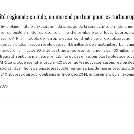
lité régionale en Inde, un marché porteur pour les turbopro
livre blanc, intitulé « Exploration du paysage de la connectivité en Inde », 
NON
OUI
ité régionale en Inde représente un marché privilégié pour les turbopropulse
tor d’ATR, un modèle de rétroprojection construit à partir de l’observation 
des confondus, l’étude révèle que, sur 4,6 milliards de trajets interurbains a
n aujourd'hui. Plus de 90 % de ces trajets représentent moins de 400 milles na
Découvrez les avantages d'adhérer au 
seurs offrent une meilleure rentabilité et des émissions plus faibles que tous
données sectorielles, p
ATR. Le groupe identifie jusqu'à 420 potentielles nouvelles liaisons régionale
sporter 35 millions de passagers supplémentaires. Les dernières prévisions 
 210 nouveaux turbopropulseurs en Inde d'ici 2044, entièrement dû à l'expan
DEMANDE D’ADH
 2026