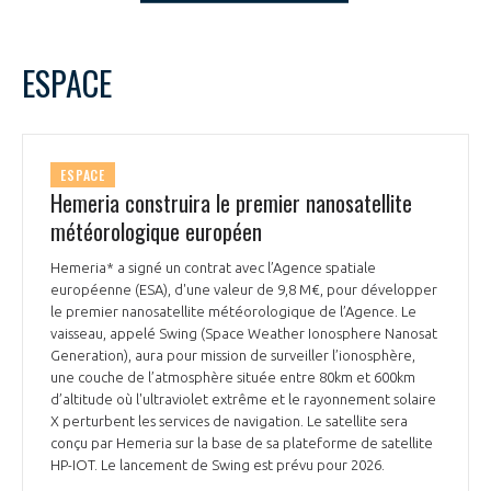
LE GIFAS
NON
OUI
t
Rejoignez une filière d’excellence et développez
novembre
2024
Mois Précédent
Mois 
ESPACE
 à
votre réseau au sein d’un écosystème intégré et
L
M
M
J
V
S
D
PRÉSENTATION
cohérent
1
2
3
4
5
6
7
8
9
10
NOTRE VISION
ESPACE
ORGANISATION
11
12
13
14
15
16
17
Hemeria construira le premier nanosatellite
18
19
20
21
22
23
24
météorologique européen
NOS MISSIONS
LE CONSEIL DU GIFAS
25
26
27
28
29
30
FONCTIONNEMENT
Hemeria* a signé un contrat avec l’Agence spatiale
européenne (ESA), d'une valeur de 9,8 M€, pour développer
NOTRE HISTOIRE
L’ÉQUIPE DU GIFAS
le premier nanosatellite météorologique de l’Agence. Le
GEADS
ACCOMPAGNEMENT DE NOS ADHÉRENTS
vaisseau, appelé Swing (Space Weather Ionosphere Nanosat
Generation), aura pour mission de surveiller l’ionosphère,
NOS RÉSEAUX À L'INTERNATIONAL
une couche de l’atmosphère située entre 80km et 600km
COMITÉ AERO PME
LES PROGRAMMES DU GIFAS
LA MÉDIATION
d’altitude où l'ultraviolet extrême et le rayonnement solaire
X perturbent les services de navigation. Le satellite sera
Découvrez les avantages d'adhérer au GIFAS.
STARTAIR
conçu par Hemeria sur la base de sa plateforme de satellite
UN ÉCOSYSTÈME INTÉGRÉ ET COHÉRENT
LA MÉDIATION DANS LA FILIÈRE AÉRONAUTIQUE ET SPATIALE
Rencontres, salons, données sectorielles,
HP-IOT. Le lancement de Swing est prévu pour 2026.
LE SALON DU BOURGET