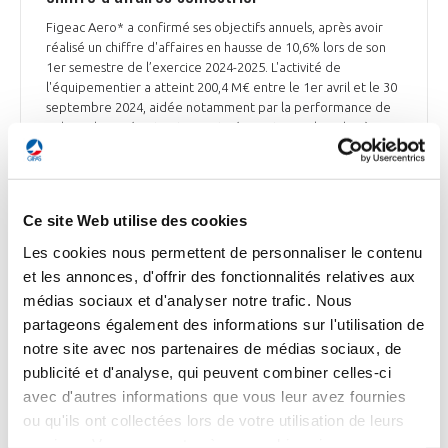
Figeac Aero* a confirmé ses objectifs annuels, après avoir
réalisé un chiffre d'affaires en hausse de 10,6% lors de son
1er semestre de l’exercice 2024-2025. L'activité de
l'équipementier a atteint 200,4 M€ entre le 1er avril et le 30
septembre 2024, aidée notamment par la performance de
sa branche « Aérostructures et aéromoteurs » lors du 2ème
trimestre. L'activité de la division est portée principalement
par l'augmentation généralisée des cadences de production
sur les programmes commerciaux monocouloirs et dans une
moindre mesure, sur les gros porteurs, ainsi que par « la
Ce site Web utilise des cookies
relative stabilité du programme Leap », avec une hausse de
livraison des Leap 1-A qui compense la baisse de celles des
Les cookies nous permettent de personnaliser le contenu
Leap 1-B. Figeac Aero souligne que son activité est assez peu
et les annonces, d'offrir des fonctionnalités relatives aux
affectée par les difficultés rencontrées par Boeing. Le
médias sociaux et d'analyser notre trafic. Nous
groupe a annoncé disposer d'une « visibilité sans précédent »
partageons également des informations sur l'utilisation de
sur sa future activité, avec des contrats à exécuter de 4,7
notre site avec nos partenaires de médias sociaux, de
Md€ cumulés au 30 septembre, contre 4,2 Md€ 3 mois plus
tôt.
publicité et d'analyse, qui peuvent combiner celles-ci
avec d'autres informations que vous leur avez fournies
Le Journal de l’Aviation et Boursorama du 21 novembre
ou qu'ils ont collectées lors de votre utilisation de leurs
services. Vous consentez à nos cookies si vous