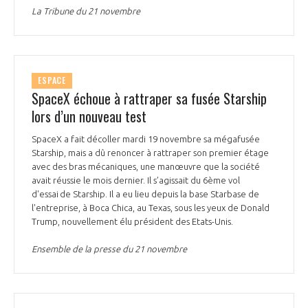
programmes ...
COMMISSIONS ET COMITÉS
La Tribune du 21 novembre
POURQUOI DEVENIR MEMBRE ?
L'OBSERVATOIRE
LE MÉDIATEUR DE LA FILIÈRE AÉRONAUTIQUE ET SPATIALE
DEMANDE D’ADHÉSION
MÉDIATION ET CHARTE D’ENGAGEMENT SUR LES RELATIONS ENTRE
CLIENTS ET FOURNISSEURS
ESPACE
CHIFFRES CLÉS
SpaceX échoue à rattraper sa fusée Starship
lors d’un nouveau test
LA MÉDIATION AU-DELÀ DE LA FILIÈRE AÉRONAUTIQUE ET SPATIALE
LES ENJEUX
SpaceX a fait décoller mardi 19 novembre sa mégafusée
PRENDRE CONTACT AVEC LE MÉDIATEUR DE LA FILIÈRE
Starship, mais a dû renoncer à rattraper son premier étage
avec des bras mécaniques, une manœuvre que la société
COMPÉTITIVITÉ
LES PUBLICATIONS
avait réussie le mois dernier. Il s’agissait du 6ème vol
d'essai de Starship. Il a eu lieu depuis la base Starbase de
EMPLOI & FORMATION
l'entreprise, à Boca Chica, au Texas, sous les yeux de Donald
DOCUMENTS & BROCHURES
Trump, nouvellement élu président des Etats-Unis.
ENVIRONNEMENT
Ensemble de la presse du 21 novembre
RAPPORTS D'ACTIVITÉS
INNOVATION