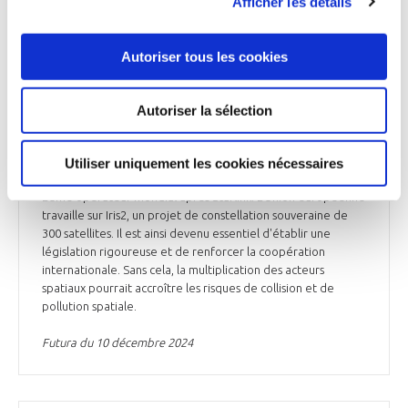
Afficher les détails
une véritable autonomie stratégique », explique Romain
Lucken, CEO d’Aldoria*, 1ère entreprise européenne privée,
engagée dans la surveillance et la sécurité de l'orbite
Autoriser tous les cookies
terrestre. Aux États-Unis, la constellation Starlink de SpaceX,
comptait plus de 6 300 satellites en service début
septembre, avec un objectif finalement prévu entre 12 000
Autoriser la sélection
et 40 000. De son côté, Amazon projette de lancer plus de 3
200 satellites. En Chine, la constellation de Shanghai
Spacecom Satellite Technology pourrait atteindre plus de 15
Utiliser uniquement les cookies nécessaires
000 satellites d'ici 2030. En Europe, Eutelsat est désormais le
2ème opérateur mondial après Starlink. L'Union européenne
travaille sur Iris2, un projet de constellation souveraine de
300 satellites. Il est ainsi devenu essentiel d'établir une
législation rigoureuse et de renforcer la coopération
internationale. Sans cela, la multiplication des acteurs
spatiaux pourrait accroître les risques de collision et de
pollution spatiale.
Futura du 10 décembre 2024