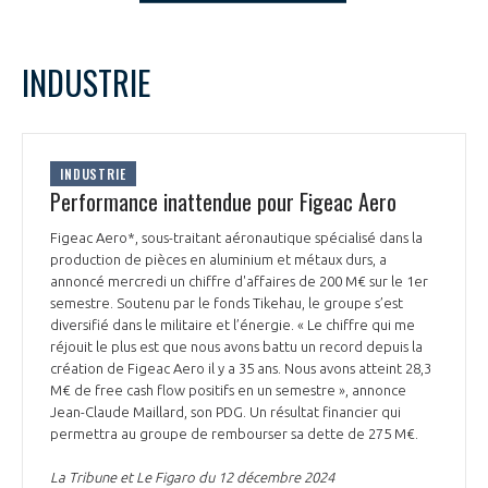
LE GIFAS
NON
OUI
t
Rejoignez une filière d’excellence et développez
decembre
2024
Mois Précédent
Mois 
INDUSTRIE
 à
votre réseau au sein d’un écosystème intégré et
L
M
M
J
V
S
D
PRÉSENTATION
cohérent
1
2
3
4
5
6
7
8
NOTRE VISION
INDUSTRIE
ORGANISATION
9
10
11
12
13
14
15
Performance inattendue pour Figeac Aero
16
17
18
19
20
21
22
NOS MISSIONS
Figeac Aero*, sous-traitant aéronautique spécialisé dans la
LE CONSEIL DU GIFAS
23
24
25
26
27
28
29
FONCTIONNEMENT
production de pièces en aluminium et métaux durs, a
30
31
annoncé mercredi un chiffre d'affaires de 200 M€ sur le 1er
NOTRE HISTOIRE
L’ÉQUIPE DU GIFAS
semestre. Soutenu par le fonds Tikehau, le groupe s’est
GEADS
ACCOMPAGNEMENT DE NOS ADHÉRENTS
diversifié dans le militaire et l’énergie. « Le chiffre qui me
réjouit le plus est que nous avons battu un record depuis la
NOS RÉSEAUX À L'INTERNATIONAL
création de Figeac Aero il y a 35 ans. Nous avons atteint 28,3
COMITÉ AERO PME
LES PROGRAMMES DU GIFAS
M€ de free cash flow positifs en un semestre », annonce
LA MÉDIATION
Jean-Claude Maillard, son PDG. Un résultat financier qui
Découvrez les avantages d'adhérer au GIFAS.
permettra au groupe de rembourser sa dette de 275 M€.
STARTAIR
UN ÉCOSYSTÈME INTÉGRÉ ET COHÉRENT
LA MÉDIATION DANS LA FILIÈRE AÉRONAUTIQUE ET SPATIALE
Rencontres, salons, données sectorielles,
LE SALON DU BOURGET
La Tribune et Le Figaro du 12 décembre 2024