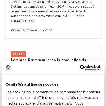
avec les industriels allemands et espagnols dans le cadre du
Système de combat aérien futur (SCAF). Nous avons négocié
fermement pour préserver les savoir-faire de Dassault
Aviation et obtenir la maîtrise d’œuvre du NGF, pièce
centrale du SCAF.
ID Aéro du 11 décembre 2024
DÉFENSE
Northrop Grumman lance la production du
premier E-2D Advanced Hawkeye destiné à la
Marine française
Northrop Grumman Corporation a annoncé mardi la
Ce site Web utilise des cookies
production du 1er E-2D Advanced Hawkeye destiné à la
Marine française. Northrop Grumman est chargé de
Les cookies nous permettent de personnaliser le contenu
produire 3 avions E-2D, dont le 1er devrait être livré en 2027.
et les annonces, d'offrir des fonctionnalités relatives aux
Les E-2D remplaceront la flotte française d’E-2C Hawkeye
médias sociaux et d'analyser notre trafic. Nous
2000 entrés en service dans la Marine nationale en 1998. L’E-