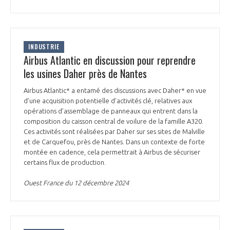
programmes ...
COMMISSIONS ET COMITÉS
POURQUOI DEVENIR MEMBRE ?
L'OBSERVATOIRE
LE MÉDIATEUR DE LA FILIÈRE AÉRONAUTIQUE ET SPATIALE
DEMANDE D’ADHÉSION
MÉDIATION ET CHARTE D’ENGAGEMENT SUR LES RELATIONS ENTRE
INDUSTRIE
CLIENTS ET FOURNISSEURS
Airbus Atlantic en discussion pour reprendre
CHIFFRES CLÉS
les usines Daher près de Nantes
LA MÉDIATION AU-DELÀ DE LA FILIÈRE AÉRONAUTIQUE ET SPATIALE
Airbus Atlantic* a entamé des discussions avec Daher* en vue
LES ENJEUX
d’une acquisition potentielle d’activités clé, relatives aux
opérations d’assemblage de panneaux qui entrent dans la
PRENDRE CONTACT AVEC LE MÉDIATEUR DE LA FILIÈRE
composition du caisson central de voilure de la famille A320.
COMPÉTITIVITÉ
LES PUBLICATIONS
Ces activités sont réalisées par Daher sur ses sites de Malville
et de Carquefou, près de Nantes. Dans un contexte de forte
montée en cadence, cela permettrait à Airbus de sécuriser
EMPLOI & FORMATION
DOCUMENTS & BROCHURES
certains flux de production.
Ouest France du 12 décembre 2024
ENVIRONNEMENT
RAPPORTS D'ACTIVITÉS
INNOVATION